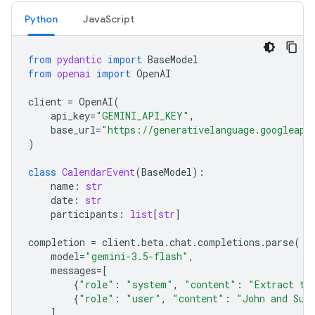
Python
JavaScript
from
pydantic
import
BaseModel
from
openai
import
OpenAI
client
=
OpenAI
(
api_key
=
"GEMINI_API_KEY"
,
base_url
=
"https://generativelanguage.googleapi
)
class
CalendarEvent
(
BaseModel
):
name
:
str
date
:
str
participants
:
list
[
str
]
completion
=
client
.
beta
.
chat
.
completions
.
parse
(
model
=
"gemini-3.5-flash"
,
messages
=
[
{
"role"
:
"system"
,
"content"
:
"Extract th
{
"role"
:
"user"
,
"content"
:
"John and Sus
],