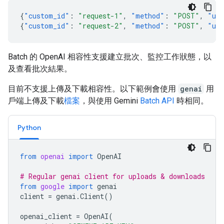
{
"custom_id"
:
"request-1"
,
"method"
:
"POST"
,
"ur
{
"custom_id"
:
"request-2"
,
"method"
:
"POST"
,
"ur
Batch 的 OpenAI 相容性支援建立批次、監控工作狀態，以
及查看批次結果。
目前不支援上傳及下載相容性。以下範例會使用
genai
用
戶端上傳及下載
檔案
，與使用 Gemini
Batch API
時相同。
Python
from
openai
import
OpenAI
# Regular genai client for uploads & downloads
from
google
import
genai
client
=
genai
.
Client
()
openai_client
=
OpenAI
(