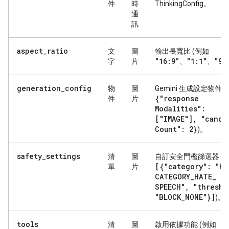
件
時
ThinkingConfig。
通
訊
aspect_ratio
文
圖
輸出長寬比 (例如
"16:9"
"1:1"
"9:
字
片
、
、
generation_config
物
圖
Gemini 生成設定物件 
{"response
件
片
Modalities":
["IMAGE"]
,
"candi
Count": 2}
)。
safety_settings
清
圖
自訂安全門檻篩選器 (
[{"category": "HA
單
片
CATEGORY
_
HATE
_
SPEECH"
,
"thresho
"BLOCK
_
NONE"}]
)。
tools
清
圖
啟用依據功能 (例如