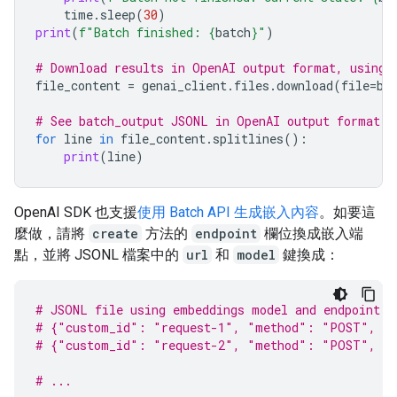
time
.
sleep
(
30
)
print
(
f
"Batch finished: 
{
batch
}
"
)
# Download results in OpenAI output format, using 
file_content
=
genai_client
.
files
.
download
(
file
=
ba
# See batch_output JSONL in OpenAI output format
for
line
in
file_content
.
splitlines
():
print
(
line
)
OpenAI SDK 也支援
使用 Batch API 生成嵌入內容
。如要這
麼做，請將
create
方法的
endpoint
欄位換成嵌入端
點，並將 JSONL 檔案中的
url
和
model
鍵換成：
# JSONL file using embeddings model and endpoint
# {"custom_id": "request-1", "method": "POST", "u
# {"custom_id": "request-2", "method": "POST", "u
# ...