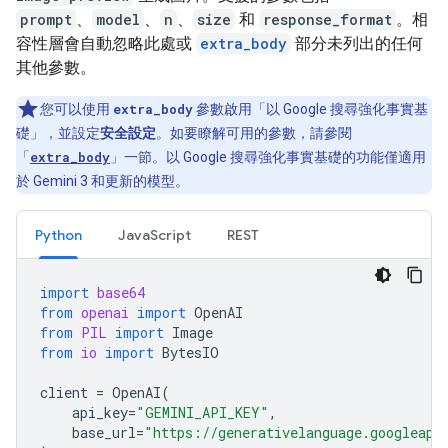
prompt
、
model
、
n
、
size
和
response_format
。相
容性層會自動忽略此處或
extra_body
部分未列出的任何
其他參數。
您可以使用
extra_body
參數啟用「以 Google 搜尋強化事實基
礎」
，並設定
安全設定
。如要瞭解可用的參數，請參閱
「
extra_body
」一節。以 Google 搜尋強化事實基礎的功能僅適用
於 Gemini 3 和更新的模型。
Python
JavaScript
REST
import
base64
from
openai
import
OpenAI
from
PIL
import
Image
from
io
import
BytesIO
client
=
OpenAI
(
api_key
=
"GEMINI_API_KEY"
,
base_url
=
"https://generativelanguage.googleapi