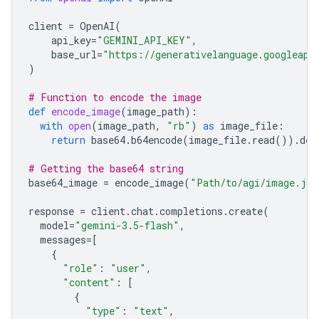
client
=
OpenAI
(
api_key
=
"GEMINI_API_KEY"
,
base_url
=
"https://generativelanguage.googleapi
)
# Function to encode the image
def
encode_image
(
image_path
):
with
open
(
image_path
,
"rb"
)
as
image_file
:
return
base64
.
b64encode
(
image_file
.
read
())
.
dec
# Getting the base64 string
base64_image
=
encode_image
(
"Path/to/agi/image.jpe
response
=
client
.
chat
.
completions
.
create
(
model
=
"gemini-3.5-flash"
,
messages
=
[
{
"role"
:
"user"
,
"content"
:
[
{
"type"
:
"text"
,