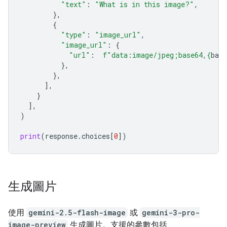
"text"
:
"What is in this image?"
,
},
{
"type"
:
"image_url"
,
"image_url"
:
{
"url"
:
f
"data:image/jpeg;base64,
{
bas
},
},
],
}
],
)
print
(
response
.
choices
[
0
])
生成圖片
使用
gemini-2.5-flash-image
或
gemini-3-pro-
image-preview
生成圖片。支援的參數包括