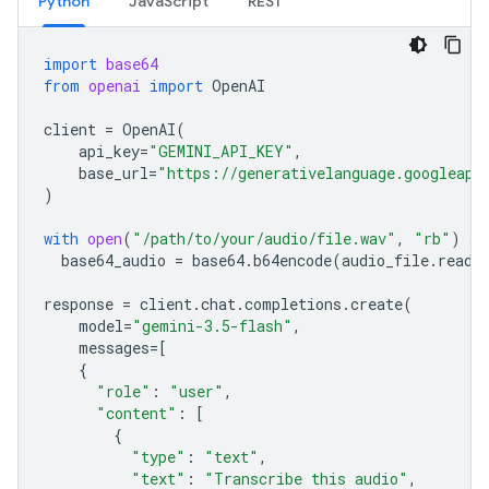
Python
JavaScript
REST
import
base64
from
openai
import
OpenAI
client
=
OpenAI
(
api_key
=
"GEMINI_API_KEY"
,
base_url
=
"https://generativelanguage.googleapi
)
with
open
(
"/path/to/your/audio/file.wav"
,
"rb"
)
as
base64_audio
=
base64
.
b64encode
(
audio_file
.
read
(
response
=
client
.
chat
.
completions
.
create
(
model
=
"gemini-3.5-flash"
,
messages
=
[
{
"role"
:
"user"
,
"content"
:
[
{
"type"
:
"text"
,
"text"
:
"Transcribe this audio"
,