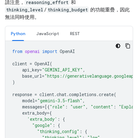
請注意，
reasoning_effort
和
thinking_level
/
thinking_budget
的功能重疊，因此
無法同時使用。
Python
JavaScript
REST
from
openai
import
OpenAI
client
=
OpenAI
(
api_key
=
"GEMINI_API_KEY"
,
base_url
=
"https://generativelanguage.googleapi
)
response
=
client
.
chat
.
completions
.
create
(
model
=
"gemini-3.5-flash"
,
messages
=
[{
"role"
:
"user"
,
"content"
:
"Explai
extra_body
=
{
'extra_body'
:
{
"google"
:
{
"thinking_config"
:
{
"thinking_level"
:
"low"
,