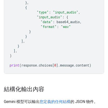
},
{
"type"
:
"input_audio"
,
"input_audio"
:
{
"data"
:
base64_audio
,
"format"
:
"wav"
}
}
],
}
],
)
print
(
response
.
choices
[
0
]
.
message
.
content
)
結構化輸出內容
Gemini 模型可以輸出
您定義的任何結構
的 JSON 物件。