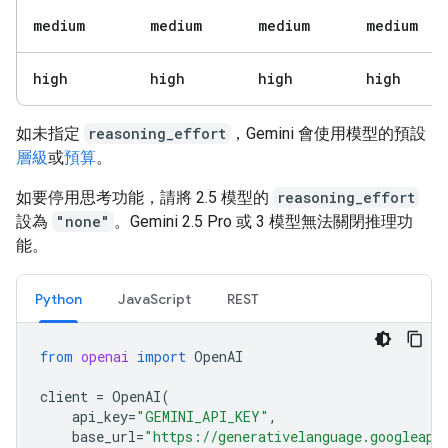
medium
medium
medium
medium
high
high
high
high
如未指定
reasoning_effort
，Gemini 會使用模型的預設
層級
或
預算
。
如要停用思考功能，請將 2.5 模型的
reasoning_effort
設為
"none"
。Gemini 2.5 Pro 或 3 模型無法關閉推理功
能。
Python
JavaScript
REST
from
openai
import
OpenAI
client
=
OpenAI
(
api_key
=
"GEMINI_API_KEY"
,
base_url
=
"https://generativelanguage.googleapi