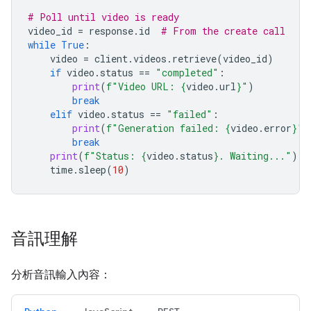
# Poll until video is ready
video_id
=
response
.
id
# From the create call
while
True
:
video
=
client
.
videos
.
retrieve
(
video_id
)
if
video
.
status
==
"completed"
:
print
(
f
"Video URL: 
{
video
.
url
}
"
)
break
elif
video
.
status
==
"failed"
:
print
(
f
"Generation failed: 
{
video
.
error
}
"
)
break
print
(
f
"Status: 
{
video
.
status
}
. Waiting..."
)
time
.
sleep
(
10
)
音訊理解
分析音訊輸入內容：