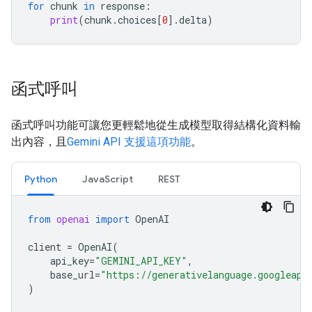
for
chunk
in
response
:
print
(
chunk
.
choices
[
0
]
.
delta
)
函式呼叫
函式呼叫功能可讓您更輕鬆地從生成模型取得結構化資料輸
出內容，且
Gemini API 支援這項功能
。
Python
JavaScript
REST
from
openai
import
OpenAI
client
=
OpenAI
(
api_key
=
"GEMINI_API_KEY"
,
base_url
=
"https://generativelanguage.googleapi
)