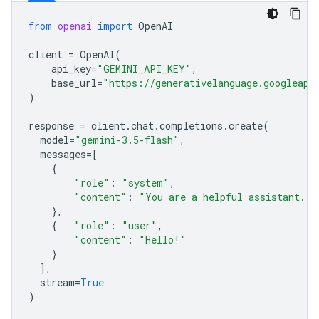
from
openai
import
OpenAI
client
=
OpenAI
(
api_key
=
"GEMINI_API_KEY"
,
base_url
=
"https://generativelanguage.googleapi
)
response
=
client
.
chat
.
completions
.
create
(
model
=
"gemini-3.5-flash"
,
messages
=
[
{
"role"
:
"system"
,
"content"
:
"You are a helpful assistant."
},
{
"role"
:
"user"
,
"content"
:
"Hello!"
}
],
stream
=
True
)