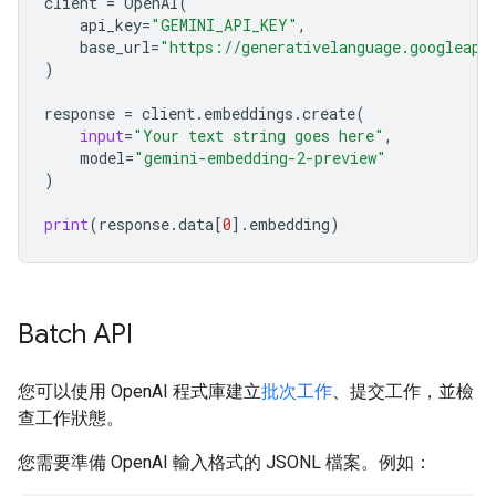
client
=
OpenAI
(
api_key
=
"GEMINI_API_KEY"
,
base_url
=
"https://generativelanguage.googleapi
)
response
=
client
.
embeddings
.
create
(
input
=
"Your text string goes here"
,
model
=
"gemini-embedding-2-preview"
)
print
(
response
.
data
[
0
]
.
embedding
)
Batch API
您可以使用 OpenAI 程式庫建立
批次工作
、提交工作，並檢
查工作狀態。
您需要準備 OpenAI 輸入格式的 JSONL 檔案。例如：