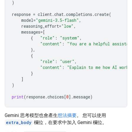
)
response
=
client
.
chat
.
completions
.
create
(
model
=
"gemini-3.5-flash"
,
reasoning_effort
=
"low"
,
messages
=
[
{
"role"
:
"system"
,
"content"
:
"You are a helpful assistan
},
{
"role"
:
"user"
,
"content"
:
"Explain to me how AI works
}
]
)
print
(
response
.
choices
[
0
]
.
message
)
Gemini 思考模型也會產生
想法摘要
。 您可以使用
extra_body
欄位，在要求中加入 Gemini 欄位。