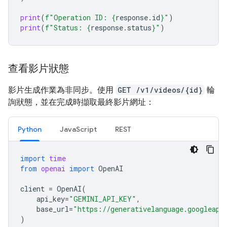
print
(
f
"Operation ID: 
{
response
.
id
}
"
)
print
(
f
"Status: 
{
response
.
status
}
"
)
查看影片狀態
影片生成作業為非同步。使用
GET /v1/videos/{id}
輪
詢狀態，並在完成時擷取最終影片網址：
Python
JavaScript
REST
import
time
from
openai
import
OpenAI
client
=
OpenAI
(
api_key
=
"GEMINI_API_KEY"
,
base_url
=
"https://generativelanguage.googleapi
)