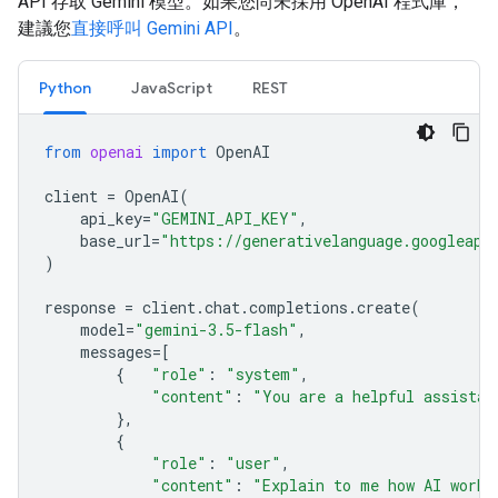
API 存取 Gemini 模型。如果您尚未採用 OpenAI 程式庫，
建議您
直接呼叫 Gemini API
。
Python
JavaScript
REST
from
openai
import
OpenAI
client
=
OpenAI
(
api_key
=
"GEMINI_API_KEY"
,
base_url
=
"https://generativelanguage.googleapi
)
response
=
client
.
chat
.
completions
.
create
(
model
=
"gemini-3.5-flash"
,
messages
=
[
{
"role"
:
"system"
,
"content"
:
"You are a helpful assistan
},
{
"role"
:
"user"
,
"content"
:
"Explain to me how AI works