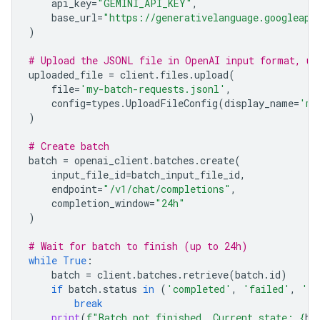
api_key
=
"GEMINI_API_KEY"
,
base_url
=
"https://generativelanguage.googleapi
)
# Upload the JSONL file in OpenAI input format, us
uploaded_file
=
client
.
files
.
upload
(
file
=
'my-batch-requests.jsonl'
,
config
=
types
.
UploadFileConfig
(
display_name
=
'my
)
# Create batch
batch
=
openai_client
.
batches
.
create
(
input_file_id
=
batch_input_file_id
,
endpoint
=
"/v1/chat/completions"
,
completion_window
=
"24h"
)
# Wait for batch to finish (up to 24h)
while
True
:
batch
=
client
.
batches
.
retrieve
(
batch
.
id
)
if
batch
.
status
in
(
'completed'
,
'failed'
,
'ca
break
print
(
f
"Batch not finished. Current state: 
{
ba