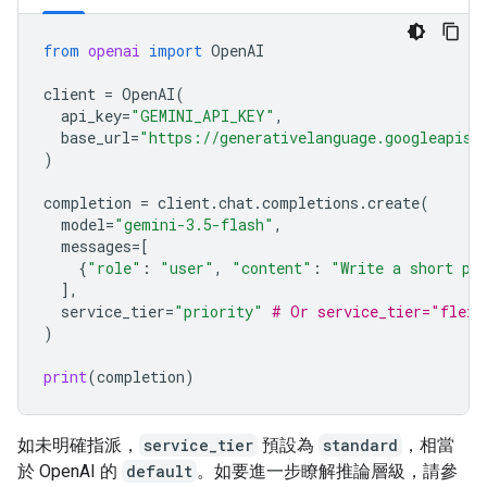
from
openai
import
OpenAI
client
=
OpenAI
(
api_key
=
"GEMINI_API_KEY"
,
base_url
=
"https://generativelanguage.googleapis.
)
completion
=
client
.
chat
.
completions
.
create
(
model
=
"gemini-3.5-flash"
,
messages
=
[
{
"role"
:
"user"
,
"content"
:
"Write a short po
],
service_tier
=
"priority"
# Or service_tier="flex"
)
print
(
completion
)
如未明確指派，
service_tier
預設為
standard
，相當
於 OpenAI 的
default
。如要進一步瞭解推論層級，請參