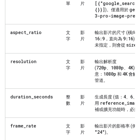
[{"google
_
search
單
片
{}}]
gem
)。僅適用於
3-pro-image-prev
aspect_ratio
文
影
輸出影片的尺寸 (橫向
16:9
9:16
字
片
，直向為
)
size
未指定，則會從
resolution
文
影
輸出解析度
720p
1080p
4K
字
片
(
、
、
)。
1080p
4K
意：
和
會觸
管道。
duration_seconds
4
6
8
整
影
生成長度 (值：
、
、
reference
_
imag
數
片
用
補或擴充功能時，必須
frame_rate
文
影
輸出影片的影格率 (例
"24"
字
片
)。