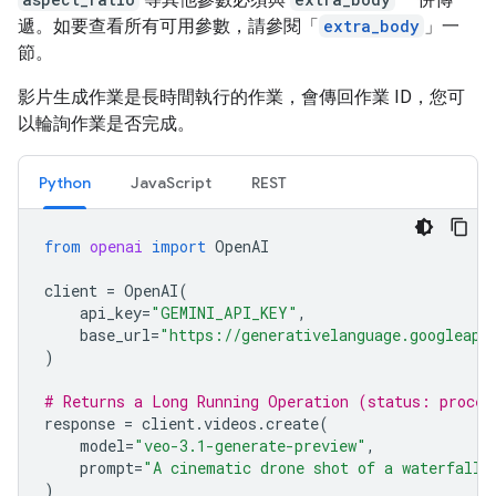
遞。如要查看所有可用參數，請參閱「
extra_body
」一
節。
影片生成作業是長時間執行的作業，會傳回作業 ID，您可
以輪詢作業是否完成。
Python
JavaScript
REST
from
openai
import
OpenAI
client
=
OpenAI
(
api_key
=
"GEMINI_API_KEY"
,
base_url
=
"https://generativelanguage.googleapi
)
# Returns a Long Running Operation (status: proces
response
=
client
.
videos
.
create
(
model
=
"veo-3.1-generate-preview"
,
prompt
=
"A cinematic drone shot of a waterfall"
)