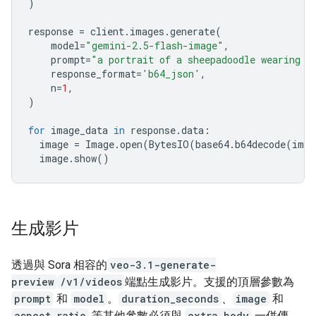
)
response
=
client
.
images
.
generate
(
model
=
"gemini-2.5-flash-image"
,
prompt
=
"a portrait of a sheepadoodle wearing a
response_format
=
'b64_json'
,
n
=
1
,
)
for
image_data
in
response
.
data
:
image
=
Image
.
open
(
BytesIO
(
base64
.
b64decode
(
imag
image
.
show
()
生成影片
透過與 Sora 相容的
veo-3.1-generate-
preview
/v1/videos
端點生成影片。支援的頂層參數為
prompt
和
model
。
duration_seconds
、
image
和
aspect_ratio
等其他參數必須與
extra_body
一併傳