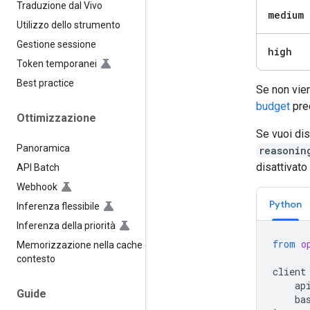
Traduzione dal Vivo
medium
Utilizzo dello strumento
Gestione sessione
high
Token temporanei
Best practice
Se non vie
budget
pred
Ottimizzazione
Se vuoi dis
Panoramica
reasonin
disattivato
API Batch
Webhook
Python
Inferenza flessibile
Inferenza della priorità
from
o
Memorizzazione nella cache del
contesto
client
ap
Guide
ba