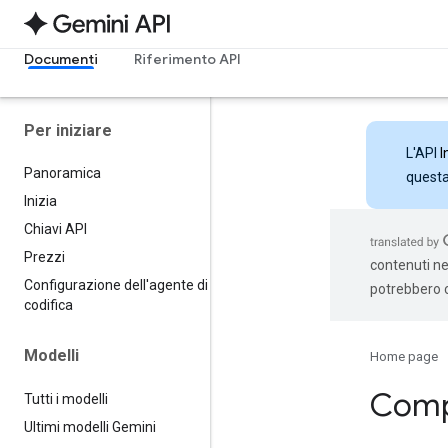
Documenti
Riferimento API
Per iniziare
L'API
I
Panoramica
questa 
Inizia
Chiavi API
Prezzi
contenuti nel
Configurazione dell'agente di
potrebbero c
codifica
Modelli
Home page
Compa
Tutti i modelli
Ultimi modelli Gemini