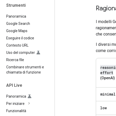
Strumenti
Ragio
Panoramica
I modelli G
Google Search
ragionamen
Google Maps
che consent
Eseguire il codice
I diversi m
Contesto URL
come corri
Uso del computer
Ricerca file
reasoni
Combinare strumenti e
effort
chiamata di funzione
(OpenAI)
API Live
minimal
Panoramica
Per iniziare
low
Funzionalità