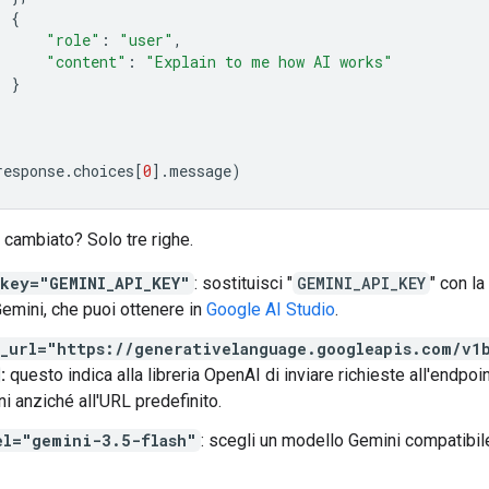
{
"role"
:
"user"
,
"content"
:
"Explain to me how AI works"
}
response
.
choices
[
0
]
.
message
)
cambiato? Solo tre righe.
_key="GEMINI_API_KEY"
: sostituisci "
GEMINI_API_KEY
" con la
emini, che puoi ottenere in
Google AI Studio
.
e_url="https://generativelanguage.googleapis.com/v1
:
questo indica alla libreria OpenAI di inviare richieste all'endpoin
i anziché all'URL predefinito.
el="gemini-3.5-flash"
: scegli un modello Gemini compatibil