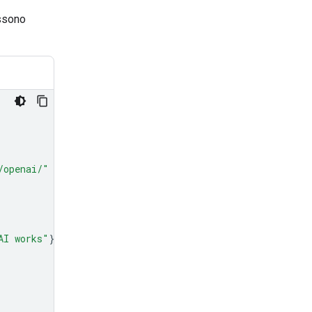
ssono
/openai/"
AI works"
}],