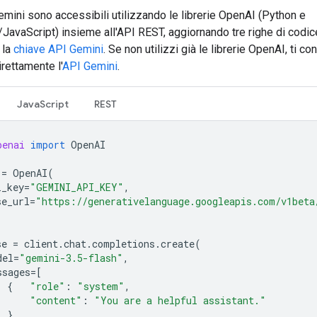
emini sono accessibili utilizzando le librerie OpenAI (Python e
JavaScript) insieme all'API REST, aggiornando tre righe di codic
 la
chiave API Gemini
. Se non utilizzi già le librerie OpenAI, ti co
rettamente l'
API Gemini
.
JavaScript
REST
penai
import
OpenAI
=
OpenAI
(
i_key
=
"GEMINI_API_KEY"
,
se_url
=
"https://generativelanguage.googleapis.com/v1beta
se
=
client
.
chat
.
completions
.
create
(
del
=
"gemini-3.5-flash"
,
ssages
=
[
{
"role"
:
"system"
,
"content"
:
"You are a helpful assistant."
},