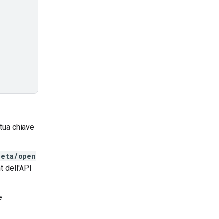
 tua chiave
beta/open
t dell'API
e