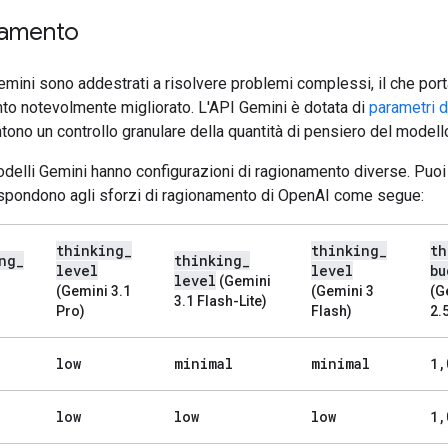
namento
emini sono addestrati a risolvere problemi complessi, il che port
to notevolmente migliorato. L'API Gemini è dotata di
parametri d
ono un controllo granulare della quantità di pensiero del modell
odelli Gemini hanno configurazioni di ragionamento diverse. Puo
spondono agli sforzi di ragionamento di OpenAI come segue:
thinking
_
thinking
_
th
ng
_
thinking
_
level
level
bu
level
(Gemini
(Gemini 3.1
(Gemini 3
(G
3.1 Flash-Lite)
Pro)
Flash)
2.
low
minimal
minimal
1
,
low
low
low
1
,