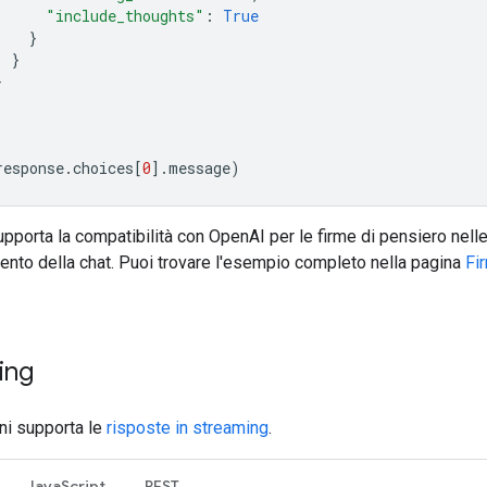
"include_thoughts"
:
True
}
}
}
response
.
choices
[
0
]
.
message
)
pporta la compatibilità con OpenAI per le firme di pensiero nelle
nto della chat. Puoi trovare l'esempio completo nella pagina
Fi
ing
ni supporta le
risposte in streaming
.
JavaScript
REST