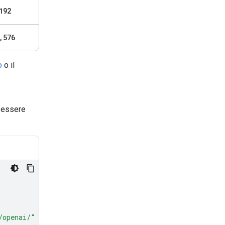
192
,
576
o
o il
ò essere
/openai/"