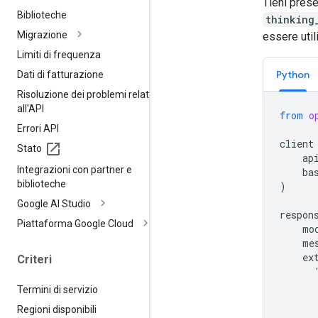
Tieni prese
Biblioteche
thinking
Migrazione
essere uti
Limiti di frequenza
Python
Dati di fatturazione
Risoluzione dei problemi relativi
all'API
from
o
Errori API
client
Stato
ap
Integrazioni con partner e
ba
biblioteche
)
Google AI Studio
respon
Piattaforma Google Cloud
mo
me
ex
Criteri
Termini di servizio
Regioni disponibili