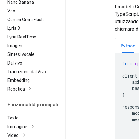
Nano Banana
I modelli G
Veo
TypeScript/
Gemini Omni Flash
utilizzando
Lyria 3
chiamare di
Lyria Real
Time
Python
Imagen
Sintesi vocale
Dal vivo
from
o
Traduzione dal Vivo
client
Embedding
ap
ba
Robotica
)
Funzionalità principali
respon
mo
Testo
me
Immagine
Video