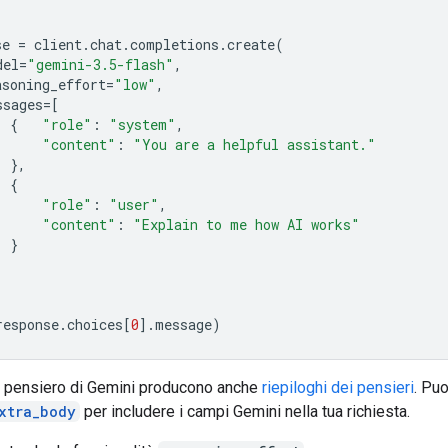
se
=
client
.
chat
.
completions
.
create
(
del
=
"gemini-3.5-flash"
,
asoning_effort
=
"low"
,
ssages
=
[
{
"role"
:
"system"
,
"content"
:
"You are a helpful assistant."
},
{
"role"
:
"user"
,
"content"
:
"Explain to me how AI works"
}
response
.
choices
[
0
]
.
message
)
di pensiero di Gemini producono anche
riepiloghi dei pensieri
. Puo
xtra_body
per includere i campi Gemini nella tua richiesta.