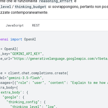
nte che le funzionalità
reasoning_effort
e
_level
/
thinking_budget
si sovrappongono, pertanto non po
lizzate contemporaneamente.
JavaScript
REST
penai
import
OpenAI
=
OpenAI
(
i_key
=
"GEMINI_API_KEY"
,
se_url
=
"https://generativelanguage.googleapis.com/v1beta
se
=
client
.
chat
.
completions
.
create
(
del
=
"gemini-3.5-flash"
,
ssages
=
[{
"role"
:
"user"
,
"content"
:
"Explain to me how 
tra_body
=
{
'extra_body'
:
{
"google"
:
{
"thinking_config"
:
{
"thinking_level"
:
"low"
,