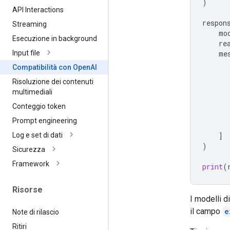
)
API Interactions
respon
Streaming
mo
Esecuzione in background
re
me
Input file
Compatibilità con Open
AI
Risoluzione dei contenuti
multimediali
Conteggio token
Prompt engineering
]
Log e set di dati
)
Sicurezza
Framework
print
(
Risorse
I modelli 
il campo
e
Note di rilascio
Ritiri