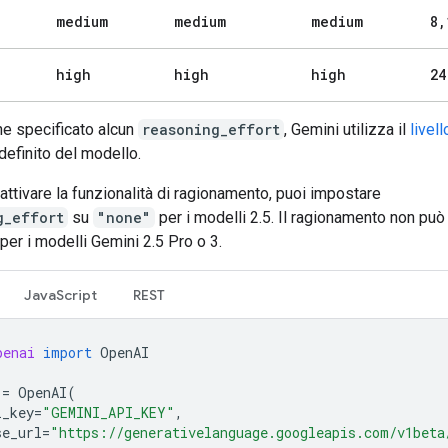
medium
medium
medium
8
,
high
high
high
24
ne specificato alcun
reasoning_effort
, Gemini utilizza il
livell
efinito del modello.
attivare la funzionalità di ragionamento, puoi impostare
g_effort
su
"none"
per i modelli 2.5. Il ragionamento non pu
 per i modelli Gemini 2.5 Pro o 3.
JavaScript
REST
penai
import
OpenAI
=
OpenAI
(
i_key
=
"GEMINI_API_KEY"
,
se_url
=
"https://generativelanguage.googleapis.com/v1beta