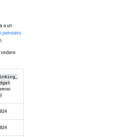
a a un
i pensiero
o.
i vedere
inking
_
dget
emini
5)
024
024