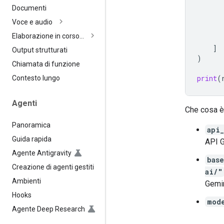
Documenti
Voce e audio
Elaborazione in corso…
]
Output strutturati
)
Chiamata di funzione
print
(
Contesto lungo
Agenti
Che cosa è 
Panoramica
api
Guida rapida
API G
Agente Antigravity
bas
Creazione di agenti gestiti
ai/"
Ambienti
Gemin
Hooks
mod
Agente Deep Research