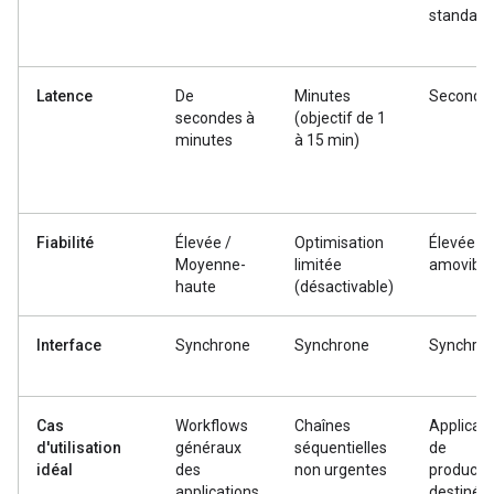
standard
Latence
De
Minutes
Seconde
secondes à
(objectif de 1
minutes
à 15 min)
Fiabilité
Élevée /
Optimisation
Élevée (
Moyenne-
limitée
amovible
haute
(désactivable)
Interface
Synchrone
Synchrone
Synchro
Cas
Workflows
Chaînes
Applicati
d'utilisation
généraux
séquentielles
de
idéal
des
non urgentes
producti
applications
destinée