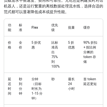
负载需求平衡速度、费用和可靠性。无论您是构建实时对话
机器人，还是运行繁重的离线数据处理流水线，选择合适的
范式都可以显著降低成本或提升性能。
功
标
优先
Flex
批量
缓存
能
准
级
价
全
5 折优
比标
5 折
90% 折扣
格
价
惠
准高
优惠
+ 按比例
出
分摊的
75%
token 存
到
储
100%
延
秒
分钟
秒
最长
首 token
迟
到
（目标
24
延迟更短
时
分
时长为
小时
间
钟
1-15 分
钟）