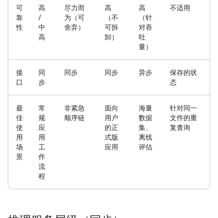
可
高
尽力而
高
高
不适用
靠
/
为（可
（不
（针
性
中
舍弃）
可拆
对吞
高
卸）
吐
量）
接
同
同步
同步
异步
保存的状
口
步
态
最
常
非紧急
面向
海量
针对同一
佳
规
顺序链
用户
数据
文件的重
使
应
的正
集、
复查询
用
用
式版
离线
场
工
应用
评估
景
作
流
程