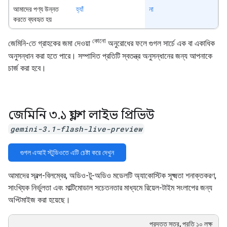
আমাদের পণ্য উন্নত
হ্যাঁ
না
করতে ব্যবহৃত হয়
কোনো
জেমিনি-তে গ্রাহকের জমা দেওয়া
অনুরোধের ফলে গুগল সার্চে এক বা একাধিক
অনুসন্ধান করা হতে পারে। সম্পাদিত প্রতিটি স্বতন্ত্র অনুসন্ধানের জন্য আপনাকে
চার্জ করা হবে।
জেমিনি ৩
.
১ ফ্ল্যাশ লাইভ প্রিভিউ
gemini-3.1-flash-live-preview
গুগল এআই স্টুডিওতে এটি চেষ্টা করে দেখুন
আমাদের স্বল্প-বিলম্বের, অডিও-টু-অডিও মডেলটি অ্যাকোস্টিক সূক্ষ্মতা শনাক্তকরণ,
সাংখ্যিক নির্ভুলতা এবং মাল্টিমোডাল সচেতনতার মাধ্যমে রিয়েল-টাইম সংলাপের জন্য
অপ্টিমাইজ করা হয়েছে।
প্রদত্ত স্তর, প্রতি ১০ লক্ষ