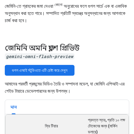
কোনো
জেমিনি-তে গ্রাহকের জমা দেওয়া
অনুরোধের ফলে গুগল সার্চে এক বা একাধিক
অনুসন্ধান করা হতে পারে। সম্পাদিত প্রতিটি স্বতন্ত্র অনুসন্ধানের জন্য আপনাকে
চার্জ করা হবে।
জেমিনি অমনি ফ্ল্যাশ প্রিভিউ
gemini-omni-flash-preview
গুগল এআই স্টুডিওতে এটি চেষ্টা করে দেখুন
আমাদের পরবর্তী প্রজন্মের ভিডিও তৈরি ও সম্পাদনা মডেল, যা জেমিনি এপিআই-এর
পেইড টায়ারে ডেভেলপারদের জন্য উপলব্ধ।
মান
প্রদত্ত স্তর, প্রতি ১০ লক্ষ
ফ্রি টিয়ার
টোকেনের জন্য (মার্কিন
ডলারে)