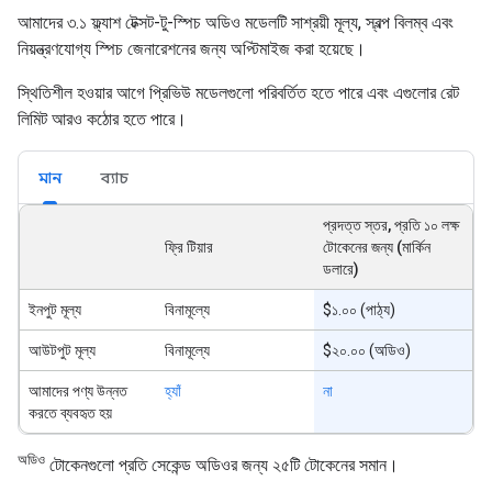
আমাদের ৩.১ ফ্ল্যাশ টেক্সট-টু-স্পিচ অডিও মডেলটি সাশ্রয়ী মূল্য, স্বল্প বিলম্ব এবং
নিয়ন্ত্রণযোগ্য স্পিচ জেনারেশনের জন্য অপ্টিমাইজ করা হয়েছে।
স্থিতিশীল হওয়ার আগে প্রিভিউ মডেলগুলো পরিবর্তিত হতে পারে এবং এগুলোর রেট
লিমিট আরও কঠোর হতে পারে।
মান
ব্যাচ
প্রদত্ত স্তর, প্রতি ১০ লক্ষ
ফ্রি টিয়ার
টোকেনের জন্য (মার্কিন
ডলারে)
ইনপুট মূল্য
বিনামূল্যে
$১.০০ (পাঠ্য)
আউটপুট মূল্য
বিনামূল্যে
$২০.০০ (অডিও)
আমাদের পণ্য উন্নত
হ্যাঁ
না
করতে ব্যবহৃত হয়
অডিও
টোকেনগুলো প্রতি সেকেন্ড অডিওর জন্য ২৫টি টোকেনের সমান।