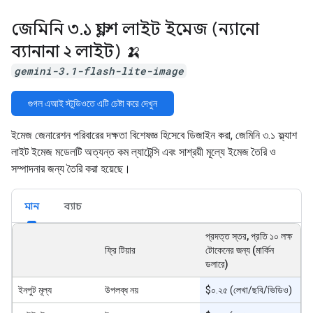
জেমিনি ৩
.
১ ফ্ল্যাশ লাইট ইমেজ (ন্যানো
ব্যানানা ২ লাইট) 🍌
gemini-3.1-flash-lite-image
গুগল এআই স্টুডিওতে এটি চেষ্টা করে দেখুন
ইমেজ জেনারেশন পরিবারের দক্ষতা বিশেষজ্ঞ হিসেবে ডিজাইন করা, জেমিনি ৩.১ ফ্ল্যাশ
লাইট ইমেজ মডেলটি অত্যন্ত কম ল্যাটেন্সি এবং সাশ্রয়ী মূল্যে ইমেজ তৈরি ও
সম্পাদনার জন্য তৈরি করা হয়েছে।
মান
ব্যাচ
প্রদত্ত স্তর, প্রতি ১০ লক্ষ
ফ্রি টিয়ার
টোকেনের জন্য (মার্কিন
ডলারে)
ইনপুট মূল্য
উপলব্ধ নয়
$০.২৫ (লেখা/ছবি/ভিডিও)