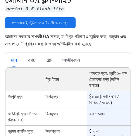
জেমিনি ৩
.
৫ ফ্ল্যাশ-লাইট
gemini-3.5-flash-lite
গুগল এআই স্টুডিওতে এটি চেষ্টা করে দেখুন
আমাদের সবচেয়ে সাশ্রয়ী GA মডেল, যা বিপুল পরিমাণ এজেন্টিক কাজ, অনুবাদ এবং
সাধারণ ডেটা প্রক্রিয়াকরণের জন্য অপ্টিমাইজ করা হয়েছে।
মান
ব্যাচ
ফ্লেক্স
অগ্রাধিকার
প্রদত্ত স্তর, প্রতি ১০ লক্ষ
ফ্রি টিয়ার
টোকেনের জন্য (মার্কিন
ডলারে)
ইনপুট মূল্য
বিনামূল্যে
$০.৩০ (লেখা / ছবি /
ভিডিও / অডিও)
আউটপুট মূল্য (চিন্তা
বিনামূল্যে
২.৫০ ডলার
টোকেন সহ)
প্রসঙ্গ ক্যাশিং মূল্য
উপলব্ধ নয়
$০.০৩