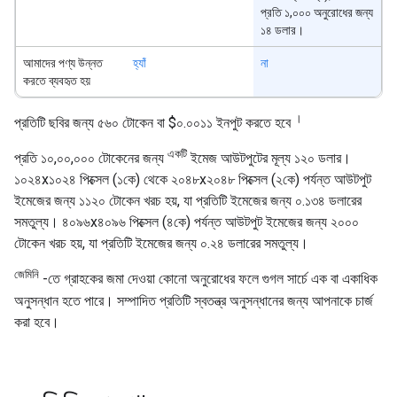
প্রতি ১,০০০ অনুরোধের জন্য
১৪ ডলার।
আমাদের পণ্য উন্নত
হ্যাঁ
না
করতে ব্যবহৃত হয়
।
প্রতিটি ছবির জন্য ৫৬০ টোকেন বা $০.০০১১ ইনপুট করতে হবে
একটি
প্রতি ১০,০০,০০০ টোকেনের জন্য
ইমেজ আউটপুটের মূল্য ১২০ ডলার।
১০২৪x১০২৪ পিক্সেল (১কে) থেকে ২০৪৮x২০৪৮ পিক্সেল (২কে) পর্যন্ত আউটপুট
ইমেজের জন্য ১১২০ টোকেন খরচ হয়, যা প্রতিটি ইমেজের জন্য ০.১৩৪ ডলারের
সমতুল্য। ৪০৯৬x৪০৯৬ পিক্সেল (৪কে) পর্যন্ত আউটপুট ইমেজের জন্য ২০০০
টোকেন খরচ হয়, যা প্রতিটি ইমেজের জন্য ০.২৪ ডলারের সমতুল্য।
জেমিনি
-তে গ্রাহকের জমা দেওয়া কোনো অনুরোধের ফলে গুগল সার্চে এক বা একাধিক
অনুসন্ধান হতে পারে। সম্পাদিত প্রতিটি স্বতন্ত্র অনুসন্ধানের জন্য আপনাকে চার্জ
করা হবে।