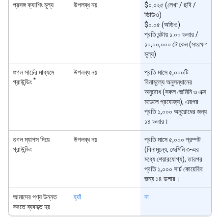
প্রসঙ্গ ক্যাশিং মূল্য
উপলব্ধ নয়
$০.০২৫ (লেখা / ছবি /
ভিডিও)
$০.০৫ (অডিও)
প্রতি ঘন্টায় ১.০০ ডলার /
১০,০০,০০০ টোকেন (সংরক্ষণ
মূল্য)
গুগল সার্চের মাধ্যমে
উপলব্ধ নয়
প্রতি মাসে ৫,০০০টি
*
গ্রাউন্ডিং
বিনামূল্যে অনুসন্ধানের
অনুরোধ (সকল জেমিনি ৩.এক্স
মডেলে প্রযোজ্য), এরপর
প্রতি ১,০০০ অনুরোধের জন্য
১৪ ডলার।
গুগল ম্যাপস দিয়ে
উপলব্ধ নয়
প্রতি মাসে ৫,০০০ প্রম্পট
গ্রাউন্ডিং
(বিনামূল্যে, জেমিনি ৩-এর
মধ্যে শেয়ারযোগ্য), তারপর
প্রতি ১,০০০ সার্চ কোয়েরির
জন্য ১৪ ডলার।
আমাদের পণ্য উন্নত
হ্যাঁ
না
করতে ব্যবহৃত হয়