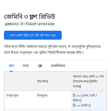
জেমিনি ৩ ফ্ল্যাশ প্রিভিউ
gemini-3-flash-preview
গুগল এআই স্টুডিওতে এটি চেষ্টা করে দেখুন
গতির জন্য নির্মিত আমাদের সবচেয়ে বুদ্ধিমান মডেল, যা অত্যাধুনিক বুদ্ধিমত্তার
সাথে উন্নত অনুসন্ধান এবং ভূমিতে স্থিতিশীলতার সমন্বয় ঘটায়।
মান
ব্যাচ
ফ্লেক্স
অগ্রাধিকার
প্রদত্ত স্তর, প্রতি ১০ লক্ষ
ফ্রি টিয়ার
টোকেনের জন্য (মার্কিন
ডলারে)
ইনপুট মূল্য
বিনামূল্যে
$০.৫০ (লেখা / ছবি /
ভিডিও)
$১.০০ (অডিও)