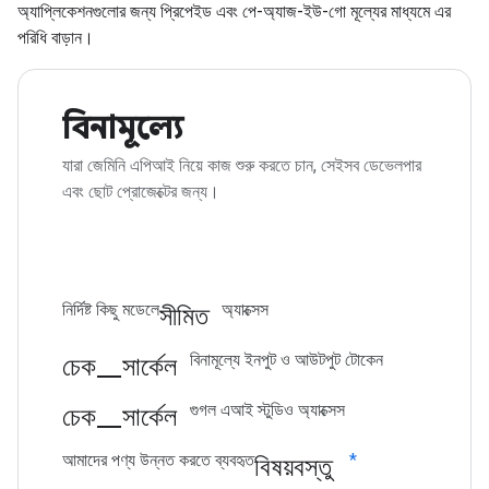
অ্যাপ্লিকেশনগুলোর জন্য প্রিপেইড এবং পে-অ্যাজ-ইউ-গো মূল্যের মাধ্যমে এর
পরিধি বাড়ান।
বিনামূল্যে
যারা জেমিনি এপিআই নিয়ে কাজ শুরু করতে চান, সেইসব ডেভেলপার
এবং ছোট প্রোজেক্টের জন্য।
সীমিত
নির্দিষ্ট কিছু মডেলে
অ্যাক্সেস
চেক_সার্কেল
বিনামূল্যে ইনপুট ও আউটপুট টোকেন
চেক_সার্কেল
গুগল এআই স্টুডিও অ্যাক্সেস
বিষয়বস্তু
আমাদের পণ্য উন্নত করতে ব্যবহৃত
*