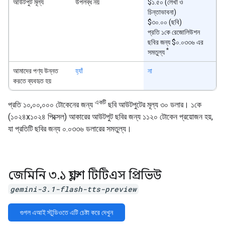
আউটপুট মূল্য
উপলব্ধ নয়
$১.৫০ (লেখা ও
চিন্তাভাবনা)
$৩০.০০ (ছবি)
প্রতি ১কে রেজোলিউশন
ছবির জন্য $০.০৩৩৬ এর
*
সমতুল্য
আমাদের পণ্য উন্নত
হ্যাঁ
না
করতে ব্যবহৃত হয়
একটি
প্রতি ১০,০০,০০০ টোকেনের জন্য
ছবি আউটপুটের মূল্য ৩০ ডলার। ১কে
(১০২৪x১০২৪ পিক্সেল) আকারের আউটপুট ছবির জন্য ১১২০ টোকেন প্রয়োজন হয়,
যা প্রতিটি ছবির জন্য ০.০৩৩৬ ডলারের সমতুল্য।
জেমিনি ৩
.
১ ফ্ল্যাশ টিটিএস প্রিভিউ
gemini-3.1-flash-tts-preview
গুগল এআই স্টুডিওতে এটি চেষ্টা করে দেখুন