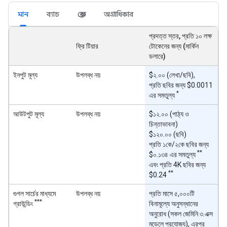
মান
ব্যাচ
ফ্লেক্স
অগ্রাধিকার
প্রদত্ত স্তর, প্রতি ১০ লক্ষ
ফ্রি টিয়ার
টোকেনের জন্য (মার্কিন
ডলারে)
ইনপুট মূল্য
উপলব্ধ নয়
$২.০০ (লেখা/ছবি),
প্রতি ছবির জন্য $0.0011
*
এর সমতুল্য
আউটপুট মূল্য
উপলব্ধ নয়
$১২.০০ (পাঠ্য ও
চিন্তাভাবনা)
$১২০.০০ (ছবি)
প্রতি ১কে/২কে ছবির জন্য
**
$০.১৩৪ এর সমতুল্য
এবং প্রতি 4K ছবির জন্য
**
$0.24
গুগল সার্চের মাধ্যমে
উপলব্ধ নয়
প্রতি মাসে ৫,০০০টি
***
গ্রাউন্ডিং
বিনামূল্যে অনুসন্ধানের
অনুরোধ (সকল জেমিনি ৩.এক্স
মডেলে প্রযোজ্য), এরপর