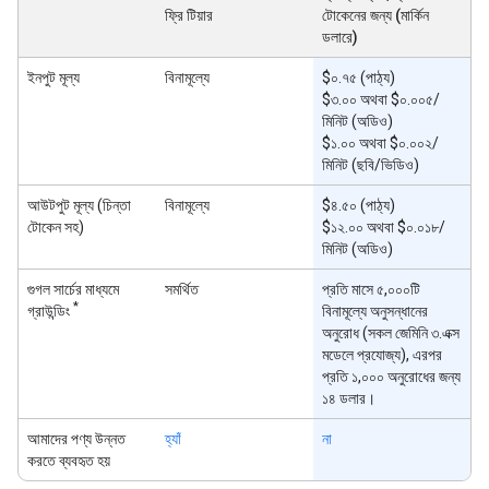
ফ্রি টিয়ার
টোকেনের জন্য (মার্কিন
ডলারে)
ইনপুট মূল্য
বিনামূল্যে
$০.৭৫ (পাঠ্য)
$৩.০০ অথবা $০.০০৫/
মিনিট (অডিও)
$১.০০ অথবা $০.০০২/
মিনিট (ছবি/ভিডিও)
আউটপুট মূল্য (চিন্তা
বিনামূল্যে
$৪.৫০ (পাঠ্য)
টোকেন সহ)
$১২.০০ অথবা $০.০১৮/
মিনিট (অডিও)
গুগল সার্চের মাধ্যমে
সমর্থিত
প্রতি মাসে ৫,০০০টি
*
গ্রাউন্ডিং
বিনামূল্যে অনুসন্ধানের
অনুরোধ (সকল জেমিনি ৩.এক্স
মডেলে প্রযোজ্য), এরপর
প্রতি ১,০০০ অনুরোধের জন্য
১৪ ডলার।
আমাদের পণ্য উন্নত
হ্যাঁ
না
করতে ব্যবহৃত হয়