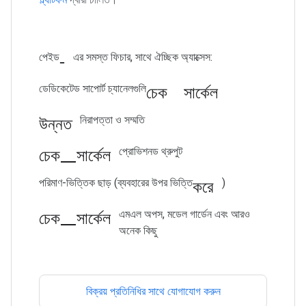
-
পেইড
এর সমস্ত ফিচার, সাথে ঐচ্ছিক অ্যাক্সেস:
চেক সার্কেল
ডেডিকেটেড সাপোর্ট চ্যানেলগুলি
উন্নত
নিরাপত্তা ও সম্মতি
চেক_সার্কেল
প্রোভিশনড থ্রুপুট
করে
পরিমাণ-ভিত্তিক ছাড় (ব্যবহারের উপর ভিত্তি
)
চেক_সার্কেল
এমএল অপস, মডেল গার্ডেন এবং আরও
অনেক কিছু
বিক্রয় প্রতিনিধির সাথে যোগাযোগ করুন