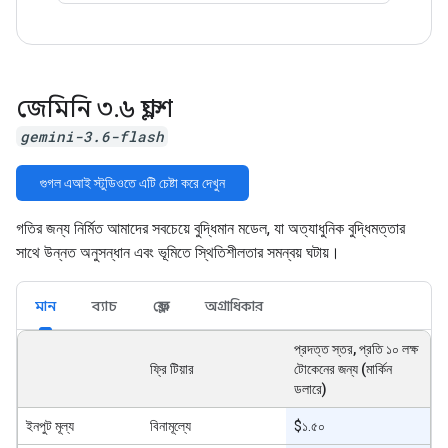
জেমিনি ৩
.
৬ ফ্ল্যাশ
gemini-3.6-flash
গুগল এআই স্টুডিওতে এটি চেষ্টা করে দেখুন
গতির জন্য নির্মিত আমাদের সবচেয়ে বুদ্ধিমান মডেল, যা অত্যাধুনিক বুদ্ধিমত্তার
সাথে উন্নত অনুসন্ধান এবং ভূমিতে স্থিতিশীলতার সমন্বয় ঘটায়।
মান
ব্যাচ
ফ্লেক্স
অগ্রাধিকার
প্রদত্ত স্তর, প্রতি ১০ লক্ষ
ফ্রি টিয়ার
টোকেনের জন্য (মার্কিন
ডলারে)
ইনপুট মূল্য
বিনামূল্যে
$১.৫০