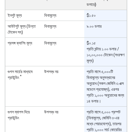
ডলারে)
ইনপুট মূল্য
বিনামূল্যে
$১.৫০
আউটপুট মূল্য (চিন্তা
বিনামূল্যে
৯.০০ ডলার
টোকেন সহ)
প্রসঙ্গ ক্যাশিং মূল্য
বিনামূল্যে
$০.১৫
প্রতি ঘন্টায় ১.০০ ডলার /
১০,০০,০০০ টোকেন (সংরক্ষণ
মূল্য)
গুগল সার্চের মাধ্যমে
উপলব্ধ নয়
প্রতি মাসে ৫,০০০টি
*
গ্রাউন্ডিং
বিনামূল্যে অনুসন্ধানের
অনুরোধ (সকল জেমিনি ৩.এক্স
মডেলে প্রযোজ্য), এরপর
প্রতি ১,০০০ অনুরোধের জন্য
১৪ ডলার।
গুগল ম্যাপস দিয়ে
উপলব্ধ নয়
প্রতি মাসে ৫,০০০ প্রম্পট
গ্রাউন্ডিং
(বিনামূল্যে, জেমিনি ৩-এর
মধ্যে শেয়ারযোগ্য), তারপর
প্রতি ১,০০০ সার্চ কোয়েরির