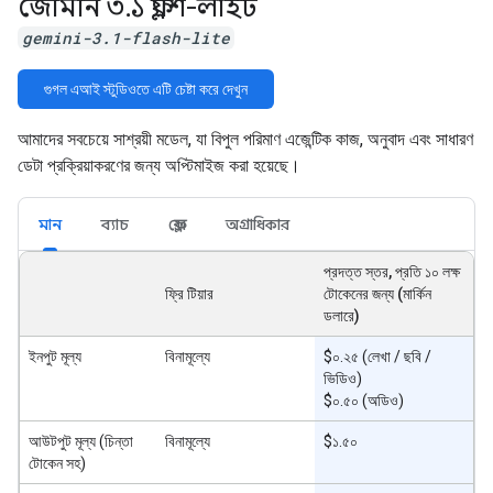
জেমিনি ৩
.
১ ফ্ল্যাশ-লাইট
gemini-3.1-flash-lite
গুগল এআই স্টুডিওতে এটি চেষ্টা করে দেখুন
আমাদের সবচেয়ে সাশ্রয়ী মডেল, যা বিপুল পরিমাণ এজেন্টিক কাজ, অনুবাদ এবং সাধারণ
ডেটা প্রক্রিয়াকরণের জন্য অপ্টিমাইজ করা হয়েছে।
মান
ব্যাচ
ফ্লেক্স
অগ্রাধিকার
প্রদত্ত স্তর, প্রতি ১০ লক্ষ
ফ্রি টিয়ার
টোকেনের জন্য (মার্কিন
ডলারে)
ইনপুট মূল্য
বিনামূল্যে
$০.২৫ (লেখা / ছবি /
ভিডিও)
$০.৫০ (অডিও)
আউটপুট মূল্য (চিন্তা
বিনামূল্যে
$১.৫০
টোকেন সহ)