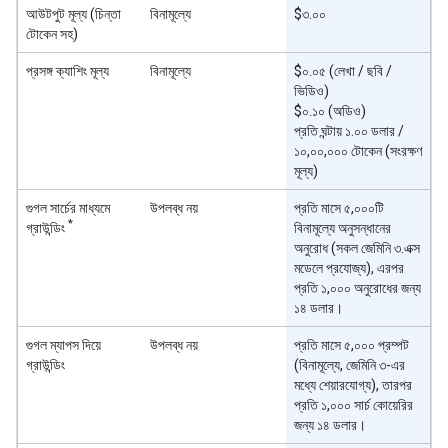
আউটপুট মূল্য (চিন্তা
বিনামূল্যে
$৩.০০
টোকেন সহ)
প্রসঙ্গ ক্যাশিং মূল্য
বিনামূল্যে
$০.০৫ (লেখা / ছবি /
ভিডিও)
$০.১০ (অডিও)
প্রতি ঘন্টায় ১.০০ ডলার /
১০,০০,০০০ টোকেন (সংরক্ষণ
মূল্য)
গুগল সার্চের মাধ্যমে
উপলব্ধ নয়
প্রতি মাসে ৫,০০০টি
*
গ্রাউন্ডিং
বিনামূল্যে অনুসন্ধানের
অনুরোধ (সকল জেমিনি ৩.এক্স
মডেলে প্রযোজ্য), এরপর
প্রতি ১,০০০ অনুরোধের জন্য
১৪ ডলার।
গুগল ম্যাপস দিয়ে
উপলব্ধ নয়
প্রতি মাসে ৫,০০০ প্রম্পট
গ্রাউন্ডিং
(বিনামূল্যে, জেমিনি ৩-এর
মধ্যে শেয়ারযোগ্য), তারপর
প্রতি ১,০০০ সার্চ কোয়েরির
জন্য ১৪ ডলার।