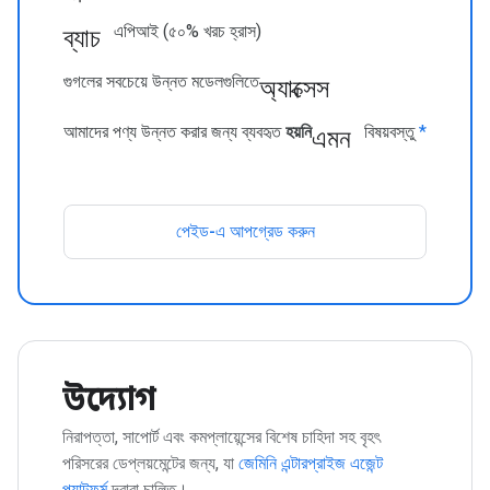
ব্যাচ
এপিআই (৫০% খরচ হ্রাস)
অ্যাক্সেস
গুগলের সবচেয়ে উন্নত মডেলগুলিতে
এমন
আমাদের পণ্য উন্নত করার জন্য ব্যবহৃত
হয়নি
বিষয়বস্তু
*
পেইড-এ আপগ্রেড করুন
উদ্যোগ
নিরাপত্তা, সাপোর্ট এবং কমপ্লায়েন্সের বিশেষ চাহিদা সহ বৃহৎ
পরিসরের ডেপ্লয়মেন্টের জন্য, যা
জেমিনি এন্টারপ্রাইজ এজেন্ট
প্ল্যাটফর্ম
দ্বারা চালিত।