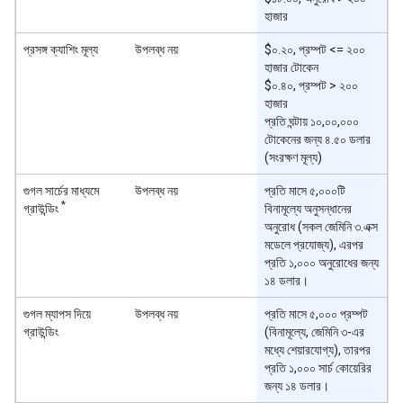
হাজার
প্রসঙ্গ ক্যাশিং মূল্য
উপলব্ধ নয়
$০.২০, প্রম্পট <= ২০০
হাজার টোকেন
$০.৪০, প্রম্পট > ২০০
হাজার
প্রতি ঘন্টায় ১০,০০,০০০
টোকেনের জন্য ৪.৫০ ডলার
(সংরক্ষণ মূল্য)
গুগল সার্চের মাধ্যমে
উপলব্ধ নয়
প্রতি মাসে ৫,০০০টি
*
গ্রাউন্ডিং
বিনামূল্যে অনুসন্ধানের
অনুরোধ (সকল জেমিনি ৩.এক্স
মডেলে প্রযোজ্য), এরপর
প্রতি ১,০০০ অনুরোধের জন্য
১৪ ডলার।
গুগল ম্যাপস দিয়ে
উপলব্ধ নয়
প্রতি মাসে ৫,০০০ প্রম্পট
গ্রাউন্ডিং
(বিনামূল্যে, জেমিনি ৩-এর
মধ্যে শেয়ারযোগ্য), তারপর
প্রতি ১,০০০ সার্চ কোয়েরির
জন্য ১৪ ডলার।