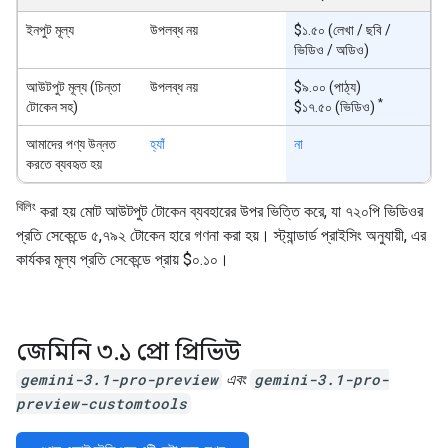
ইনপুট মূল্য
উপলব্ধ নয়
$১.৫০ (লেখা / ছবি /
ভিডিও / অডিও)
আউটপুট মূল্য (চিন্তা
উপলব্ধ নয়
$৯.০০ (পাঠ্য)
*
টোকেন সহ)
$১৭.৫০ (ভিডিও)
আমাদের পণ্য উন্নত
হ্যাঁ
না
করতে ব্যবহৃত হয়
বিলিং
করা হয় মোট আউটপুট টোকেন ব্যবহারের উপর ভিত্তি করে, যা ৭২০পি ভিডিওর
প্রতি সেকেন্ডে ৫,৭৯২ টোকেন হারে গণনা করা হয়। স্ট্যান্ডার্ড প্রাইসিং অনুযায়ী, এর
কার্যকর মূল্য প্রতি সেকেন্ডে প্রায় $০.১০।
জেমিনি ৩
.
১ প্রো প্রিভিউ
gemini-3.1-pro-preview
এবং
gemini-3.1-pro-
preview-customtools