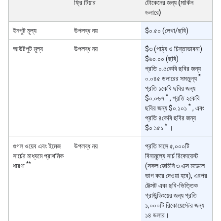
ফ্রি টিয়ার
টোকেনের জন্য (মার্কিন
ডলারে)
ইনপুট মূল্য
উপলব্ধ নয়
$০.৫০ (লেখা/ছবি)
আউটপুট মূল্য
উপলব্ধ নয়
$৩ (পাঠ্য ও চিন্তাভাবনা)
$৬০.০০ (ছবি)
প্রতি ০.৫কেবি ছবির জন্য
*
০.০৪৫ ডলারের সমতুল্য
প্রতি ১কেবি ছবির জন্য
*
$০.০৬৭
, প্রতি ২কেবি
*
ছবির জন্য $০.১০১
, এবং
প্রতি ৪কেবি ছবির জন্য
*
$০.১৫১
।
গুগল ওয়েব এবং ইমেজ
উপলব্ধ নয়
প্রতি মাসে ৫,০০০টি
সার্চের মাধ্যমে প্রাথমিক
বিনামূল্যে সার্চ রিকোয়েস্ট
**
ধারণা
(সকল জেমিনি ৩.এক্স মডেলে
ভাগ করে দেওয়া হবে), এরপর
টেক্সট এবং ছবি-ভিত্তিক
গ্রাউন্ডিংয়ের জন্য প্রতি
১,০০০টি রিকোয়েস্টের জন্য
১৪ ডলার।