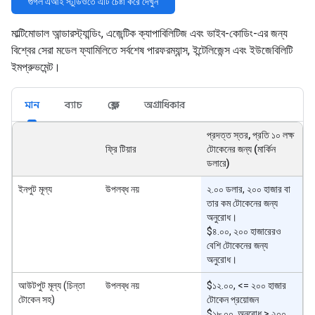
গুগল এআই স্টুডিওতে এটি চেষ্টা করে দেখুন
মাল্টিমোডাল আন্ডারস্ট্যান্ডিং, এজেন্টিক ক্যাপাবিলিটিজ এবং ভাইব-কোডিং-এর জন্য
বিশ্বের সেরা মডেল ফ্যামিলিতে সর্বশেষ পারফরম্যান্স, ইন্টেলিজেন্স এবং ইউজেবিলিটি
ইমপ্রুভমেন্ট।
মান
ব্যাচ
ফ্লেক্স
অগ্রাধিকার
প্রদত্ত স্তর, প্রতি ১০ লক্ষ
ফ্রি টিয়ার
টোকেনের জন্য (মার্কিন
ডলারে)
ইনপুট মূল্য
উপলব্ধ নয়
২.০০ ডলার, ২০০ হাজার বা
তার কম টোকেনের জন্য
অনুরোধ।
$৪.০০, ২০০ হাজারেরও
বেশি টোকেনের জন্য
অনুরোধ।
আউটপুট মূল্য (চিন্তা
উপলব্ধ নয়
$১২.০০, <= ২০০ হাজার
টোকেন সহ)
টোকেন প্রয়োজন
$১৮.০০, অনুরোধ > ২০০