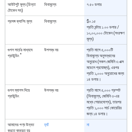
আউটপুট মূল্য (চিন্তা
বিনামূল্যে
৭.৫০ ডলার
টোকেন সহ)
প্রসঙ্গ ক্যাশিং মূল্য
বিনামূল্যে
$০.১৫
প্রতি ঘন্টায় ১.০০ ডলার /
১০,০০,০০০ টোকেন (সংরক্ষণ
মূল্য)
গুগল সার্চের মাধ্যমে
উপলব্ধ নয়
প্রতি মাসে ৫,০০০টি
*
গ্রাউন্ডিং
বিনামূল্যে অনুসন্ধানের
অনুরোধ (সকল জেমিনি ৩.এক্স
মডেলে প্রযোজ্য), এরপর
প্রতি ১,০০০ অনুরোধের জন্য
১৪ ডলার।
গুগল ম্যাপস দিয়ে
উপলব্ধ নয়
প্রতি মাসে ৫,০০০ প্রম্পট
গ্রাউন্ডিং
(বিনামূল্যে, জেমিনি ৩-এর
মধ্যে শেয়ারযোগ্য), তারপর
প্রতি ১,০০০ সার্চ কোয়েরির
জন্য ১৪ ডলার।
আমাদের পণ্য উন্নত
হ্যাঁ
না
করতে ব্যবহৃত হয়