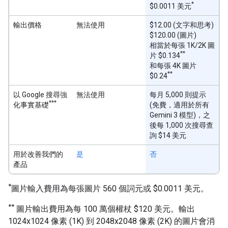
*
$0.0011 美元
輸出價格
無法使用
$12.00 (文字和思考)
$120.00 (圖片)
相當於每張 1K/2K 圖
**
片 $0.134
和每張 4K 圖片
**
$0.24
以 Google 搜尋強
無法使用
每月 5,000 則提示
***
化事實基礎
(免費，適用於所有
Gemini 3 模型)，之
後每 1,000 次搜尋查
詢 $14 美元
用於改善我們的
是
否
產品
*
圖片輸入費用為每張圖片 560 個詞元或 $0.0011 美元。
**
圖片輸出費用為每 100 萬個權杖 $120 美元。輸出
1024x1024 像素 (1K) 到 2048x2048 像素 (2K) 的圖片會消