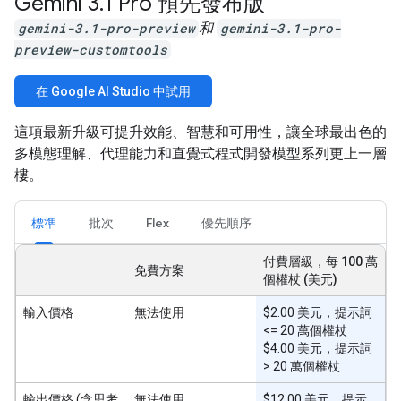
Gemini 3
.
1 Pro 預先發布版
gemini-3.1-pro-preview
和
gemini-3.1-pro-
preview-customtools
在 Google AI Studio 中試用
這項最新升級可提升效能、智慧和可用性，讓全球最出色的
多模態理解、代理能力和直覺式程式開發模型系列更上一層
樓。
標準
批次
Flex
優先順序
付費層級，每 100 萬
免費方案
個權杖 (美元)
輸入價格
無法使用
$2.00 美元，提示詞
<= 20 萬個權杖
$4.00 美元，提示詞
> 20 萬個權杖
輸出價格 (含思考
無法使用
$12.00 美元，提示