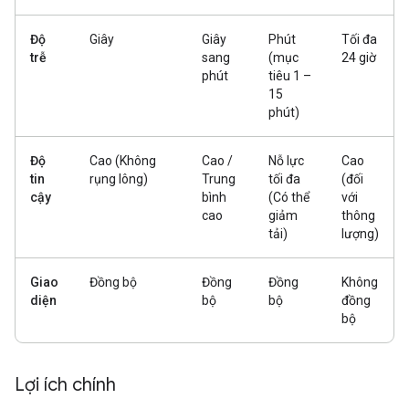
Độ
Giây
Giây
Phút
Tối đa
trễ
sang
(mục
24 giờ
phút
tiêu 1 –
15
phút)
Độ
Cao (Không
Cao /
Nỗ lực
Cao
tin
rụng lông)
Trung
tối đa
(đối
cậy
bình
(Có thể
với
cao
giảm
thông
tải)
lượng)
Giao
Đồng bộ
Đồng
Đồng
Không
diện
bộ
bộ
đồng
bộ
Lợi ích chính