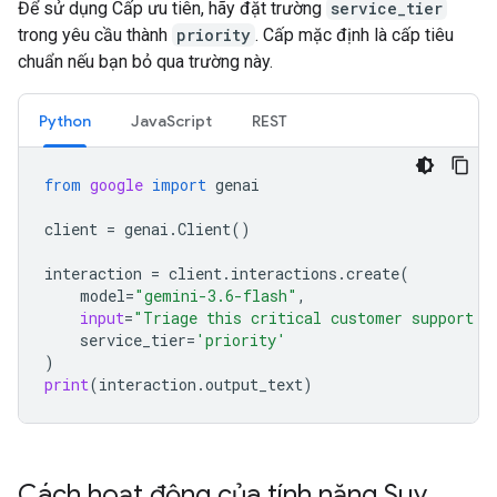
Để sử dụng Cấp ưu tiên, hãy đặt trường
service_tier
trong yêu cầu thành
priority
. Cấp mặc định là cấp tiêu
chuẩn nếu bạn bỏ qua trường này.
Python
JavaScript
REST
from
google
import
genai
client
=
genai
.
Client
()
interaction
=
client
.
interactions
.
create
(
model
=
"gemini-3.6-flash"
,
input
=
"Triage this critical customer support t
service_tier
=
'priority'
)
print
(
interaction
.
output_text
)
Cách hoạt động của tính năng Suy