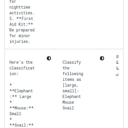
for
nighttime
activities.
5. **First
Aid Kit:**
Be prepared
for minor
injuries.
ال
Here's the
Classify
ك
classificat
the
يا
ion:
following
ن
items as
*
[large,
**Elephant
small]:
:** Large
Elephant
*
Mouse
**Mouse:**
Snail
Small
*
**Snail:**