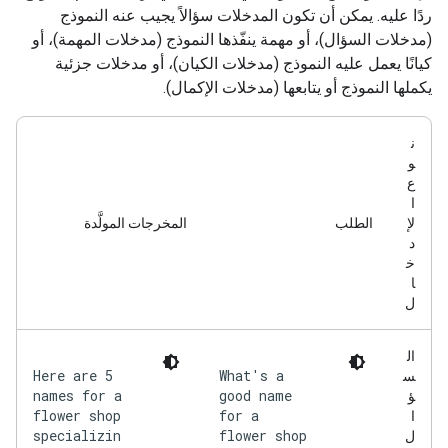
ردًا عليه. يمكن أن تكون المدخلات سؤالاً يجيب عنه النموذج
(مدخلات السؤال)، أو مهمة ينفّذها النموذج (مدخلات المهمة)، أو
كيانًا يعمل عليه النموذج (مدخلات الكيان)، أو مدخلات جزئية
يكملها النموذج أو يتابعها (مدخلات الإكمال).
ن
و
ع
ا
لإ
الطلب
المخرجات المولَّدة
د
خ
ا
ل
ال
Here are 5
What's a
س
names for a
good name
ؤ
flower shop
for a
ا
specializin
flower shop
ل