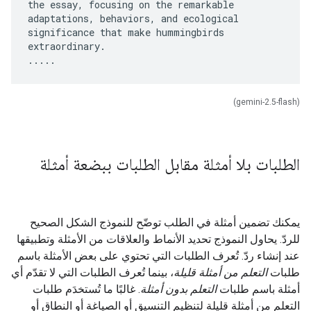
the essay, focusing on the remarkable
adaptations, behaviors, and ecological
significance that make hummingbirds
extraordinary.
(gemini-2.5-flash)
الطلبات بلا أمثلة مقابل الطلبات ببضعة أمثلة
يمكنك تضمين أمثلة في الطلب توضّح للنموذج الشكل الصحيح
للردّ. يحاول النموذج تحديد الأنماط والعلاقات من الأمثلة وتطبيقها
عند إنشاء ردّ. تُعرف الطلبات التي تحتوي على بعض الأمثلة باسم
طلبات
التعلم من أمثلة قليلة
، بينما تُعرف الطلبات التي لا تقدّم أي
أمثلة باسم طلبات
التعلم بدون أمثلة
. غالبًا ما تُستخدَم طلبات
التعلم من أمثلة قليلة لتنظيم التنسيق أو الصياغة أو النطاق أو