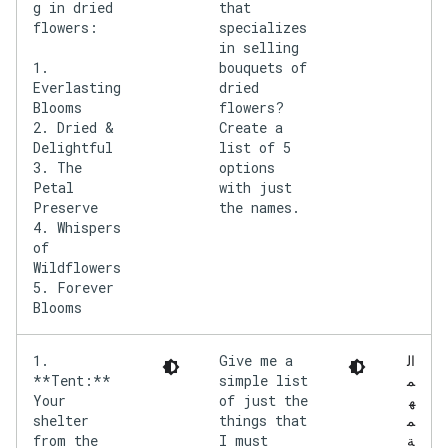
g in dried
that
flowers:
specializes
in selling
1.
bouquets of
Everlasting
dried
Blooms
flowers?
2. Dried &
Create a
Delightful
list of 5
3. The
options
Petal
with just
Preserve
the names.
4. Whispers
of
Wildflowers
5. Forever
1.
Give me a
ال
**Tent:**
simple list
م
Your
of just the
ه
shelter
things that
م
from the
I must
ة