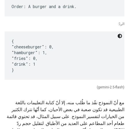
الردّ:
{
"cheeseburger": 0,
"hamburger": 1,
"fries": 0,
"drink": 1
(gemini-2.5-flash)
مع أنّ النموذج نفّذ ما طُلب منه، إلا أنّ كتابة التعليمات باللغة
الطبيعية قد تكون صعبة في بعض الأحيان، كما أنّها تترك الكثير
من الخيارات لتفسير النموذج. على سبيل المثال، قد تحتوي قائمة
طعام أحد المطاعم على العديد من الأطباق. لتقليل حجم ردّ