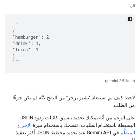
الردّ:
```
{
"hamburger": 2,
"drink": 1,
"fries": 1
}
(gemini-2.5-flash)
لاحظ كيف تم استبعاد "تشيز برجر" من الناتج لأنّه لم يكن جزءًا
من الطلب.
على الرغم من أنّه يمكنك تحديد تنسيق كائنات ردود JSON
البسيطة باستخدام الطلبات، ننصحك باستخدام ميزة
الإخراج
المنظَّم
في Gemini API عند تحديد مخطط JSON أكثر تعقيدًا