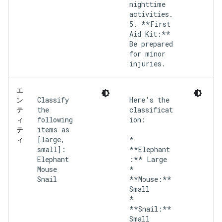
nighttime
activities.
5. **First
Aid Kit:**
Be prepared
for minor
injuries.
エ
Classify
Here's the
ン
the
classificat
テ
following
ion:
ィ
items as
テ
[large,
*
ィ
small]:
**Elephant
Elephant
:** Large
Mouse
*
Snail
**Mouse:**
Small
*
**Snail:**