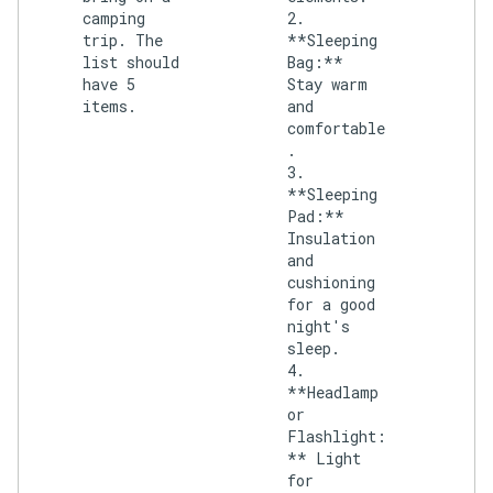
camping
2.
trip. The
**Sleeping
list should
Bag:**
have 5
Stay warm
items.
and
comfortable
.
3.
**Sleeping
Pad:**
Insulation
and
cushioning
for a good
night's
sleep.
4.
**Headlamp
or
Flashlight:
** Light
for