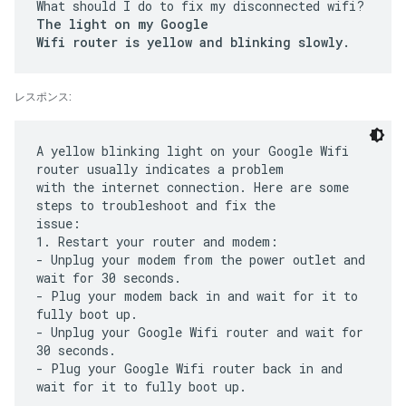
What should I do to fix my disconnected wifi?
The light on my Google
Wifi router is yellow and blinking slowly.
レスポンス:
A yellow blinking light on your Google Wifi
router usually indicates a problem
with the internet connection. Here are some
steps to troubleshoot and fix the
issue:
1. Restart your router and modem:
- Unplug your modem from the power outlet and
wait for 30 seconds.
- Plug your modem back in and wait for it to
fully boot up.
- Unplug your Google Wifi router and wait for
30 seconds.
- Plug your Google Wifi router back in and
wait for it to fully boot up.