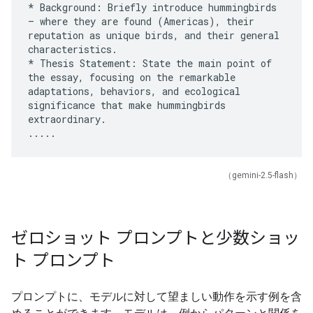
* Background: Briefly introduce hummingbirds
– where they are found (Americas), their
reputation as unique birds, and their general
characteristics.
* Thesis Statement: State the main point of
the essay, focusing on the remarkable
adaptations, behaviors, and ecological
significance that make hummingbirds
extraordinary.
（gemini-2.5-flash）
ゼロショット プロンプトと少数ショッ
ト プロンプト
プロンプトに、モデルに対して望ましい動作を示す例を含