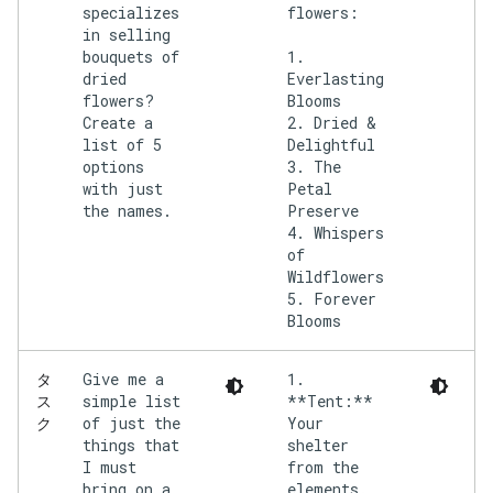
specializes
flowers:
in selling
bouquets of
1.
dried
Everlasting
flowers?
Blooms
Create a
2. Dried &
list of 5
Delightful
options
3. The
with just
Petal
the names.
Preserve
4. Whispers
of
Wildflowers
5. Forever
Give me a
1.
タ
simple list
**Tent:**
ス
of just the
Your
ク
things that
shelter
I must
from the
bring on a
elements.