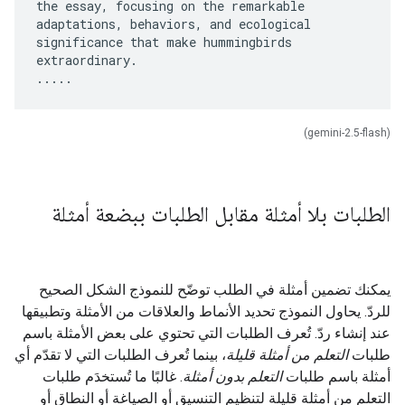
the essay, focusing on the remarkable
adaptations, behaviors, and ecological
significance that make hummingbirds
extraordinary.
(gemini-2.5-flash)
الطلبات بلا أمثلة مقابل الطلبات ببضعة أمثلة
يمكنك تضمين أمثلة في الطلب توضّح للنموذج الشكل الصحيح
للردّ. يحاول النموذج تحديد الأنماط والعلاقات من الأمثلة وتطبيقها
عند إنشاء ردّ. تُعرف الطلبات التي تحتوي على بعض الأمثلة باسم
طلبات
التعلم من أمثلة قليلة
، بينما تُعرف الطلبات التي لا تقدّم أي
أمثلة باسم طلبات
التعلم بدون أمثلة
. غالبًا ما تُستخدَم طلبات
التعلم من أمثلة قليلة لتنظيم التنسيق أو الصياغة أو النطاق أو