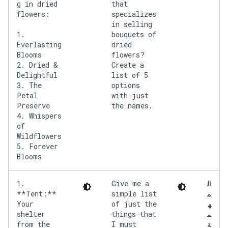
g in dried
that
flowers:
specializes
in selling
1.
bouquets of
Everlasting
dried
Blooms
flowers?
2. Dried &
Create a
Delightful
list of 5
3. The
options
Petal
with just
Preserve
the names.
4. Whispers
of
Wildflowers
5. Forever
1.
Give me a
ال
**Tent:**
simple list
م
Your
of just the
ه
shelter
things that
م
from the
I must
ة