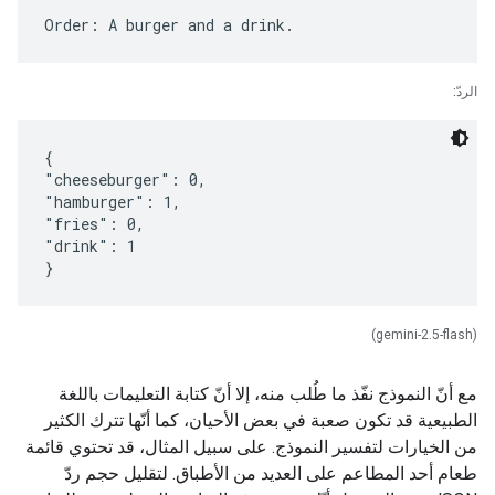
الردّ:
{
"cheeseburger": 0,
"hamburger": 1,
"fries": 0,
"drink": 1
(gemini-2.5-flash)
مع أنّ النموذج نفّذ ما طُلب منه، إلا أنّ كتابة التعليمات باللغة
الطبيعية قد تكون صعبة في بعض الأحيان، كما أنّها تترك الكثير
من الخيارات لتفسير النموذج. على سبيل المثال، قد تحتوي قائمة
طعام أحد المطاعم على العديد من الأطباق. لتقليل حجم ردّ