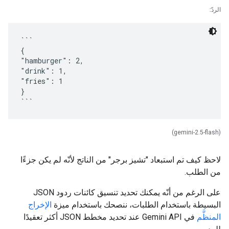
الردّ:
```
{
"hamburger": 2,
"drink": 1,
"fries": 1
}
(gemini-2.5-flash)
لاحظ كيف تم استبعاد "تشيز برجر" من الناتج لأنّه لم يكن جزءًا
من الطلب.
على الرغم من أنّه يمكنك تحديد تنسيق كائنات ردود JSON
البسيطة باستخدام الطلبات، ننصحك باستخدام ميزة
الإخراج
المنظَّم
في Gemini API عند تحديد مخطط JSON أكثر تعقيدًا