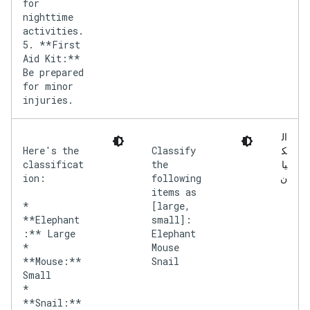
for
nighttime
activities.
5. **First
Aid Kit:**
Be prepared
for minor
injuries.
ال
Here's the
Classify
ك
classificat
the
يا
ion:
following
ن
items as
*
[large,
**Elephant
small]:
:** Large
Elephant
*
Mouse
**Mouse:**
Snail
Small
*
**Snail:**