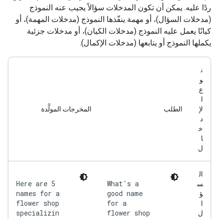
ردًا عليه. يمكن أن تكون المدخلات سؤالاً يجيب عنه النموذج
(مدخلات السؤال)، أو مهمة ينفّذها النموذج (مدخلات المهمة)، أو
كيانًا يعمل عليه النموذج (مدخلات الكيان)، أو مدخلات جزئية
يكملها النموذج أو يتابعها (مدخلات الإكمال).
ن
و
ع
ا
لإ
الطلب
المخرجات المولَّدة
د
خ
ا
ل
ال
Here are 5
What's a
س
names for a
good name
ؤ
flower shop
for a
ا
specializin
flower shop
ل