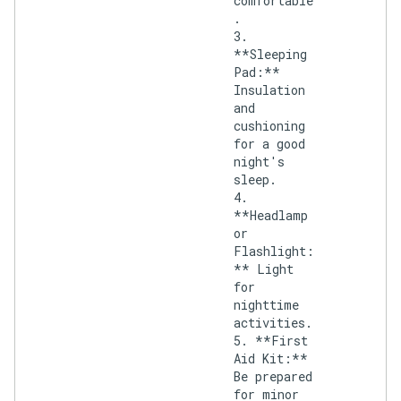
comfortable
.
3.
**Sleeping
Pad:**
Insulation
and
cushioning
for a good
night's
sleep.
4.
**Headlamp
or
Flashlight:
** Light
for
nighttime
activities.
5. **First
Aid Kit:**
Be prepared
for minor