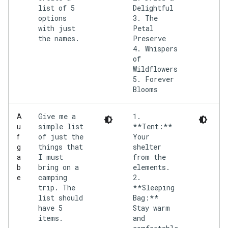
list of 5
Delightful
options
3. The
with just
Petal
the names.
Preserve
4. Whispers
of
Wildflowers
5. Forever
Give me a
1.
A
simple list
**Tent:**
u
of just the
Your
f
things that
shelter
g
I must
from the
a
bring on a
elements.
b
camping
2.
e
trip. The
**Sleeping
list should
Bag:**
have 5
Stay warm
items.
and