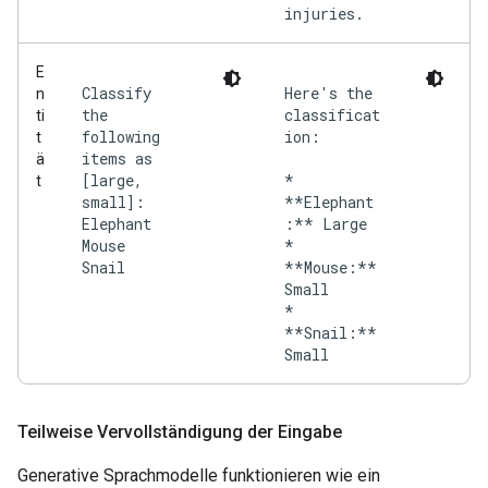
injuries.
E
Classify
Here's the
n
the
classificat
ti
following
ion:
t
items as
ä
[large,
*
t
small]:
**Elephant
Elephant
:** Large
Mouse
*
Snail
**Mouse:**
Small
*
**Snail:**
Teilweise Vervollständigung der Eingabe
Generative Sprachmodelle funktionieren wie ein