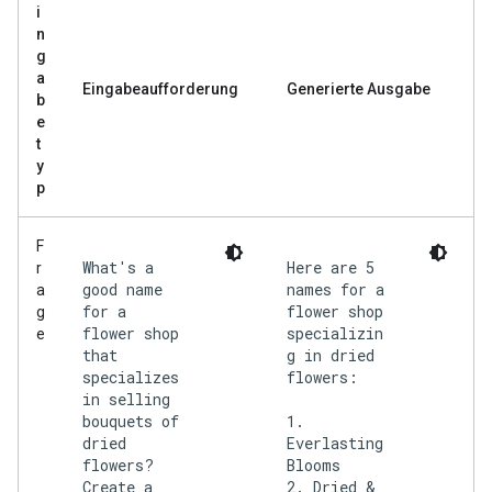
i
n
g
a
Eingabeaufforderung
Generierte Ausgabe
b
e
t
y
p
F
What's a
Here are 5
r
good name
names for a
a
for a
flower shop
g
flower shop
specializin
e
that
g in dried
specializes
flowers:
in selling
bouquets of
1.
dried
Everlasting
flowers?
Blooms
Create a
2. Dried &