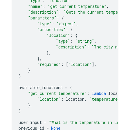
"type"
:
"function"
,
"name"
:
"get_current_temperature"
,
"description"
:
"Gets the current temperatur
"parameters"
:
{
"type"
:
"object"
,
"properties"
:
{
"location"
:
{
"type"
:
"string"
,
"description"
:
"The city name, 
},
},
"required"
:
[
"location"
],
},
}
available_functions
=
{
"get_current_temperature"
:
lambda
location
:
"location"
:
location
,
"temperature"
:
"2
},
}
user_input
=
"What is the temperature in London
previous_id
=
None