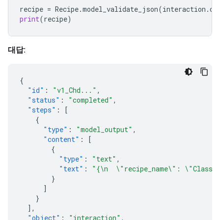
recipe
=
Recipe
.
model_validate_json
(
interaction
.
ou
print
(
recipe
)
대답:
{
"id"
:
"v1_Chd..."
,
"status"
:
"completed"
,
"steps"
:
[
{
"type"
:
"model_output"
,
"content"
:
[
{
"type"
:
"text"
,
"text"
:
"{\n  \"recipe_name\": \"Classic
}
]
}
],
"object"
:
"interaction"
,