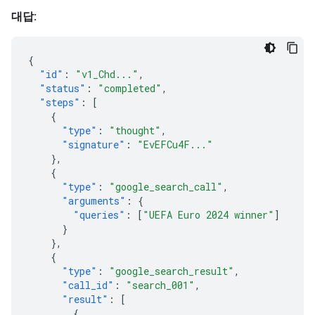
대답:
{
"id"
:
"v1_Chd..."
,
"status"
:
"completed"
,
"steps"
:
[
{
"type"
:
"thought"
,
"signature"
:
"EvEFCu4F..."
},
{
"type"
:
"google_search_call"
,
"arguments"
:
{
"queries"
:
[
"UEFA Euro 2024 winner"
]
}
},
{
"type"
:
"google_search_result"
,
"call_id"
:
"search_001"
,
"result"
:
[
{