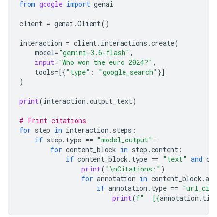
from
google
import
genai
client
=
genai
.
Client
()
interaction
=
client
.
interactions
.
create
(
model
=
"gemini-3.6-flash"
,
input
=
"Who won the euro 2024?"
,
tools
=
[{
"type"
:
"google_search"
}]
)
print
(
interaction
.
output_text
)
# Print citations
for
step
in
interaction
.
steps
:
if
step
.
type
==
"model_output"
:
for
content_block
in
step
.
content
:
if
content_block
.
type
==
"text"
and
co
print
(
"
\n
Citations:"
)
for
annotation
in
content_block
.
ann
if
annotation
.
type
==
"url_cit
print
(
f
"  [
{
annotation
.
tit