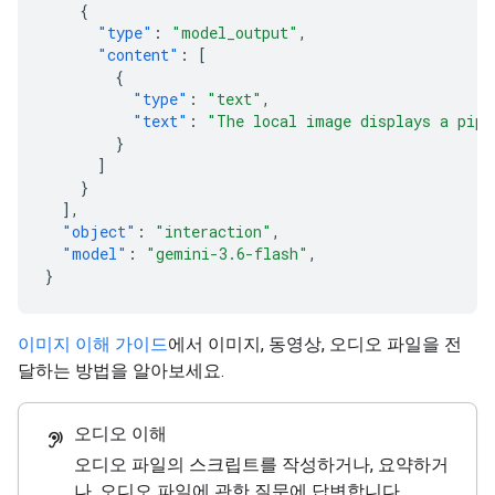
{
"type"
:
"model_output"
,
"content"
:
[
{
"type"
:
"text"
,
"text"
:
"The local image displays a pipe
}
]
}
],
"object"
:
"interaction"
,
"model"
:
"gemini-3.6-flash"
,
}
이미지 이해 가이드
에서 이미지, 동영상, 오디오 파일을 전
달하는 방법을 알아보세요.
오디오 이해
hearing
오디오 파일의 스크립트를 작성하거나, 요약하거
나, 오디오 파일에 관한 질문에 답변합니다.