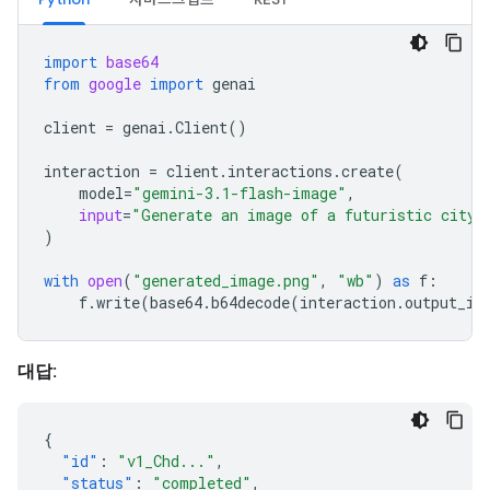
import
base64
from
google
import
genai
client
=
genai
.
Client
()
interaction
=
client
.
interactions
.
create
(
model
=
"gemini-3.1-flash-image"
,
input
=
"Generate an image of a futuristic city 
)
with
open
(
"generated_image.png"
,
"wb"
)
as
f
:
f
.
write
(
base64
.
b64decode
(
interaction
.
output_im
대답:
{
"id"
:
"v1_Chd..."
,
"status"
:
"completed"
,