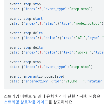
eve
nt
:
s
te
p.s
t
op
da
ta
:
{
"index"
:
0
,
"event_type"
:
"step.stop"
}
eve
nt
:
s
te
p.s
tart
da
ta
:
{
"index"
:
1
,
"step"
:{
"type"
:
"model_output"
},
"
eve
nt
:
s
te
p.del
ta
da
ta
:
{
"index"
:
1
,
"delta"
:{
"text"
:
"AI "
,
"type"
:
"te
eve
nt
:
s
te
p.del
ta
da
ta
:
{
"index"
:
1
,
"delta"
:{
"text"
:
"works "
,
"type"
:
eve
nt
:
s
te
p.s
t
op
da
ta
:
{
"index"
:
1
,
"event_type"
:
"step.stop"
}
eve
nt
:
i
ntera
c
t
io
n
.comple
te
d
da
ta
:
{
"interaction"
:{
"id"
:
"v1_Chd..."
,
"status"
:
"
스트리밍 이벤트 및 델타 유형 처리에 관한 자세한 내용은
스트리밍 상호작용 가이드
를 참고하세요.