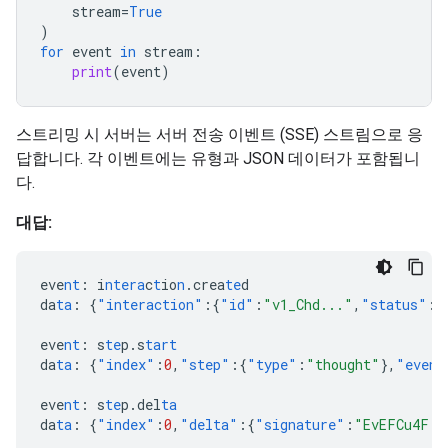
stream
=
True
)
for
event
in
stream
:
print
(
event
)
스트리밍 시 서버는 서버 전송 이벤트 (SSE) 스트림으로 응
답합니다. 각 이벤트에는 유형과 JSON 데이터가 포함됩니
다.
대답:
eve
nt
:
i
ntera
c
t
io
n
.crea
te
d
da
ta
:
{
"interaction"
:{
"id"
:
"v1_Chd..."
,
"status"
:
"
eve
nt
:
s
te
p.s
tart
da
ta
:
{
"index"
:
0
,
"step"
:{
"type"
:
"thought"
},
"event
eve
nt
:
s
te
p.del
ta
da
ta
:
{
"index"
:
0
,
"delta"
:{
"signature"
:
"EvEFCu4F..