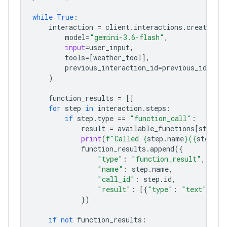
while
True
:
interaction
=
client
.
interactions
.
create
(
model
=
"gemini-3.6-flash"
,
input
=
user_input
,
tools
=
[
weather_tool
],
previous_interaction_id
=
previous_id
,
)
function_results
=
[]
for
step
in
interaction
.
steps
:
if
step
.
type
==
"function_call"
:
result
=
available_functions
[
step
.
n
print
(
f
"Called 
{
step
.
name
}
(
{
step
.
ar
function_results
.
append
({
"type"
:
"function_result"
,
"name"
:
step
.
name
,
"call_id"
:
step
.
id
,
"result"
:
[{
"type"
:
"text"
,
"t
})
if
not
function_results
: