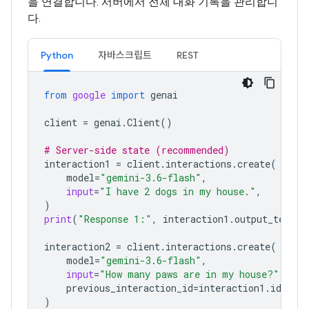
을 연결합니다. 서버에서 전체 대화 기록을 관리합니
다.
Python
자바스크립트
REST
from
google
import
genai
client
=
genai
.
Client
()
# Server-side state (recommended)
interaction1
=
client
.
interactions
.
create
(
model
=
"gemini-3.6-flash"
,
input
=
"I have 2 dogs in my house."
,
)
print
(
"Response 1:"
,
interaction1
.
output_text
)
interaction2
=
client
.
interactions
.
create
(
model
=
"gemini-3.6-flash"
,
input
=
"How many paws are in my house?"
,
previous_interaction_id
=
interaction1
.
id
,
)