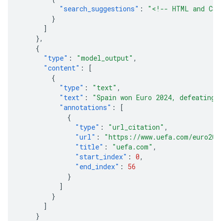
"search_suggestions"
:
"<!-- HTML and CSS
}
]
},
{
"type"
:
"model_output"
,
"content"
:
[
{
"type"
:
"text"
,
"text"
:
"Spain won Euro 2024, defeating 
"annotations"
:
[
{
"type"
:
"url_citation"
,
"url"
:
"https://www.uefa.com/euro202
"title"
:
"uefa.com"
,
"start_index"
:
0
,
"end_index"
:
56
}
]
}
]
}