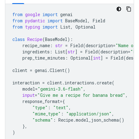
from
google
import
genai
from
pydantic
import
BaseModel
,
Field
from
typing
import
List
,
Optional
class
Recipe
(
BaseModel
):
recipe_name
:
str
=
Field
(
description
=
"Name of 
ingredients
:
List
[
str
]
=
Field
(
description
=
"Li
prep_time_minutes
:
Optional
[
int
]
=
Field
(
descr
client
=
genai
.
Client
()
interaction
=
client
.
interactions
.
create
(
model
=
"gemini-3.6-flash"
,
input
=
"Give me a recipe for banana bread"
,
response_format
=
{
"type"
:
"text"
,
"mime_type"
:
"application/json"
,
"schema"
:
Recipe
.
model_json_schema
()
},
)