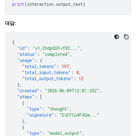
print
(
interaction
.
output_text
)
대답:
{
"id"
:
"v1_ChdpQUFvYXI..."
,
"status"
:
"completed"
,
"usage"
:
{
"total_tokens"
:
197
,
"total_input_tokens"
:
8
,
"total_output_tokens"
:
12
},
"created"
:
"2026-06-09T12:01:25Z"
,
"steps"
:
[
{
"type"
:
"thought"
,
"signature"
:
"EvEFCu4FAQw..."
},
{
"type"
:
"model_output"
,