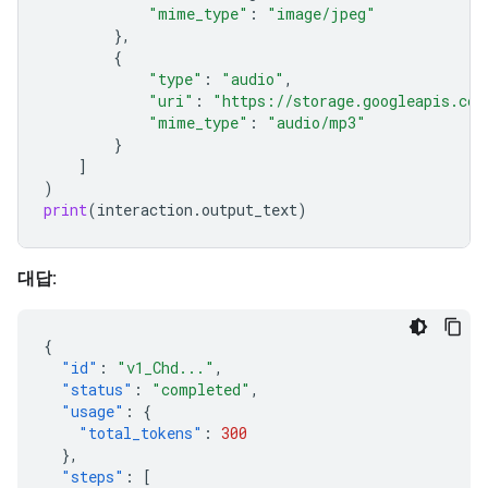
"mime_type"
:
"image/jpeg"
},
{
"type"
:
"audio"
,
"uri"
:
"https://storage.googleapis.com
"mime_type"
:
"audio/mp3"
}
]
)
print
(
interaction
.
output_text
)
대답:
{
"id"
:
"v1_Chd..."
,
"status"
:
"completed"
,
"usage"
:
{
"total_tokens"
:
300
},
"steps"
:
[