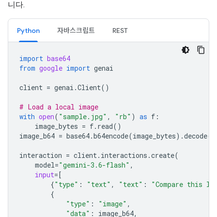
니다.
Python
자바스크립트
REST
import
base64
from
google
import
genai
client
=
genai
.
Client
()
# Load a local image
with
open
(
"sample.jpg"
,
"rb"
)
as
f
:
image_bytes
=
f
.
read
()
image_b64
=
base64
.
b64encode
(
image_bytes
)
.
decode
(
"
interaction
=
client
.
interactions
.
create
(
model
=
"gemini-3.6-flash"
,
input
=
[
{
"type"
:
"text"
,
"text"
:
"Compare this lo
{
"type"
:
"image"
,
"data"
:
image_b64
,