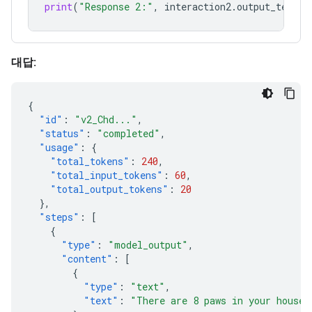
print
(
"Response 2:"
,
interaction2
.
output_text
)
대답:
{
"id"
:
"v2_Chd..."
,
"status"
:
"completed"
,
"usage"
:
{
"total_tokens"
:
240
,
"total_input_tokens"
:
60
,
"total_output_tokens"
:
20
},
"steps"
:
[
{
"type"
:
"model_output"
,
"content"
:
[
{
"type"
:
"text"
,
"text"
:
"There are 8 paws in your house.