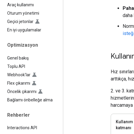
Araç kullanımı
Pahal
Oturum yönetimi
daha 
Geçici jetonlar
Norma
En iyi uygulamalar
isteğ
Optimizasyon
Kullanı
Genel bakış
Toplu API
Hız sınırla
Webhook'lar
arttıkça, hı
Flex çıkarımı
2. ve 3. ka
Öncelik çıkarımı
hizmetlerin
Bağlamı önbelleğe alma
harcamaya g
Rehberler
Kullanım
katmanı
Interactions API