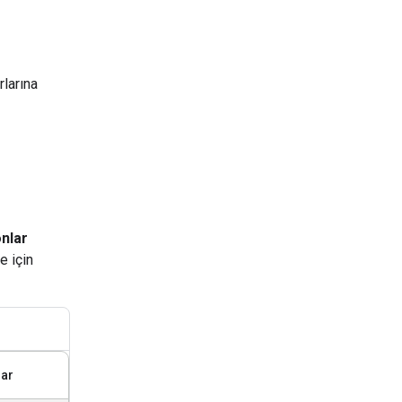
rlarına
onlar
e için
lar