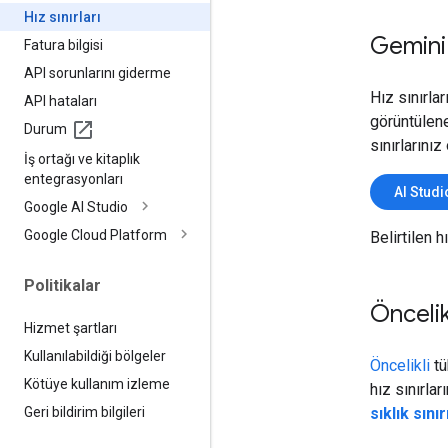
Hız sınırları
Gemini 
Fatura bilgisi
API sorunlarını giderme
Hız sınırla
API hataları
görüntülen
Durum
sınırlarınız
İş ortağı ve kitaplık
entegrasyonları
AI Studi
Google AI Studio
Google Cloud Platform
Belirtilen h
Politikalar
Öncelik 
Hizmet şartları
Kullanılabildiği bölgeler
Öncelikli
tü
Kötüye kullanım izleme
hız sınırlar
sıklık sınır
Geri bildirim bilgileri