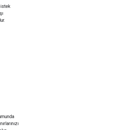
 istek
şı
ur.
urumunda
ırlarınızı