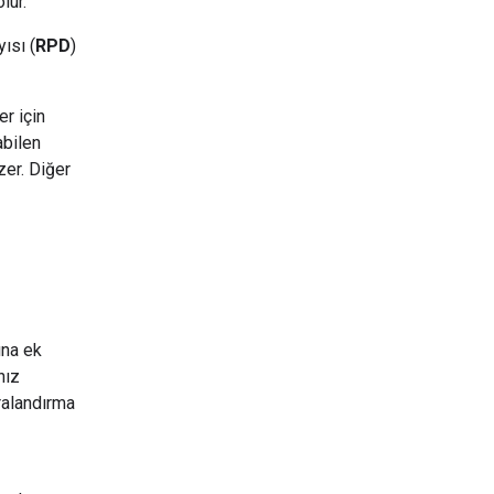
lur.
ısı (
RPD
)
er için
abilen
er. Diğer
ına ek
hız
uralandırma