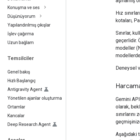
aşmamış ols
Konuşma ve ses
Hız sınırlar
Düşünüyorum
kotaları, Pa
Yapılandırılmış çıkışlar
Sınırlar, ku
İşlev çağırma
geçerlidir.
Uzun bağlam
modeller (
modellerde 
Temsilciler
Deneysel ve
Genel bakış
Hızlı Başlangıç
Harcamaya
Antigravity Agent
Yönetilen ajanlar oluşturma
Gemini API,
olarak, bek
Ortamlar
sınırlarını 
Kancalar
geçmişini
Deep Research Agent
Aşağıdaki 