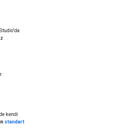
 Studio'da
ız
r.
 de kendi
in
standart