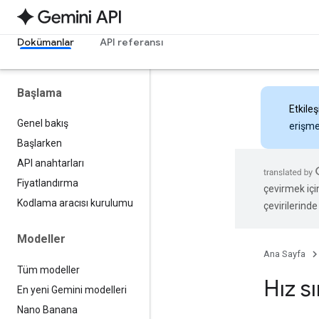
Dokümanlar
API referansı
Başlama
Etkileş
Genel bakış
erişmek
Başlarken
API anahtarları
Fiyatlandırma
çevirmek içi
Kodlama aracısı kurulumu
çevirilerinde 
Modeller
Ana Sayfa
Tüm modeller
Hız sı
En yeni Gemini modelleri
Nano Banana