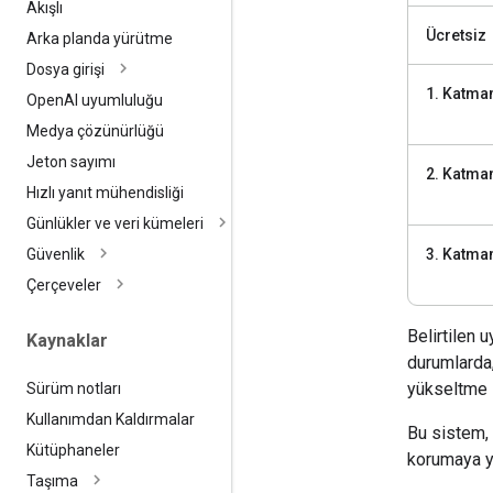
Akışlı
Ücretsiz
Arka planda yürütme
Dosya girişi
1. Katma
Open
AI uyumluluğu
Medya çözünürlüğü
Jeton sayımı
2. Katma
Hızlı yanıt mühendisliği
Günlükler ve veri kümeleri
3. Katma
Güvenlik
Çerçeveler
Belirtilen 
Kaynaklar
durumlarda,
yükseltme i
Sürüm notları
Kullanımdan Kaldırmalar
Bu sistem, 
Kütüphaneler
korumaya ya
Taşıma