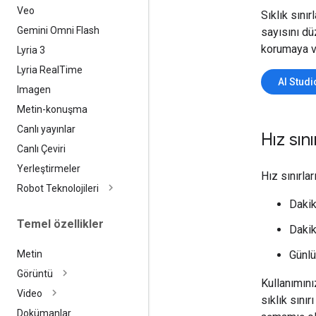
Veo
Sıklık sını
Gemini Omni Flash
sayısını dü
korumaya ve
Lyria 3
Lyria Real
Time
AI Studi
Imagen
Metin-konuşma
Canlı yayınlar
Hız sını
Canlı Çeviri
Yerleştirmeler
Hız sınırlar
Robot Teknolojileri
Dakik
Temel özellikler
Dakik
Günlü
Metin
Görüntü
Kullanımını
Video
sıklık sınır
Dokümanlar