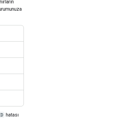
nırların
durumunuza
ED
hatası