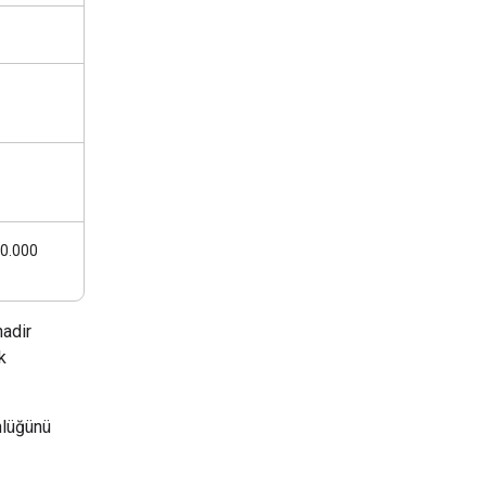
00.000
nadir
k
nlüğünü