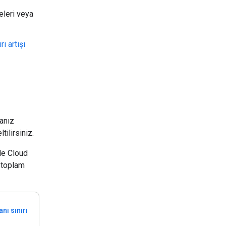
eleri veya
rı artışı
manız
tilirsiniz.
gle Cloud
 toplam
nı sınırı