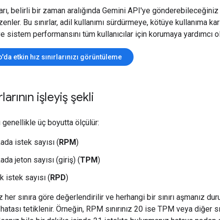
rları, belirli bir zaman aralığında Gemini API'ye gönderebileceğiniz
zenler. Bu sınırlar, adil kullanımı sürdürmeye, kötüye kullanıma kar
 sistem performansını tüm kullanıcılar için korumaya yardımcı ol
o'da etkin hız sınırlarınızı görüntüleme
rlarının işleyiş şekli
ı genellikle üç boyutta ölçülür:
ada istek sayısı (
RPM
)
ada jeton sayısı (giriş) (
TPM
)
k istek sayısı (
RPD
)
z her sınıra göre değerlendirilir ve herhangi bir sınırı aşmanız d
ı hatası tetiklenir. Örneğin, RPM sınırınız 20 ise TPM veya diğer sın