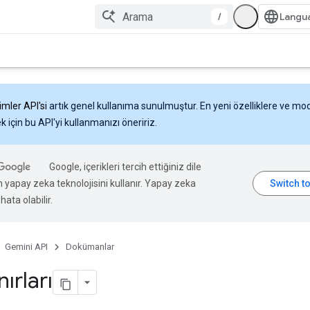
/
imler API'si
artık genel kullanıma sunulmuştur. En yeni özelliklere ve mo
 için bu API'yi kullanmanızı öneririz.
Google, içerikleri tercih ettiğiniz dile
n yapay zeka teknolojisini kullanır. Yapay zeka
hata olabilir.
Gemini API
Dokümanlar
nırları