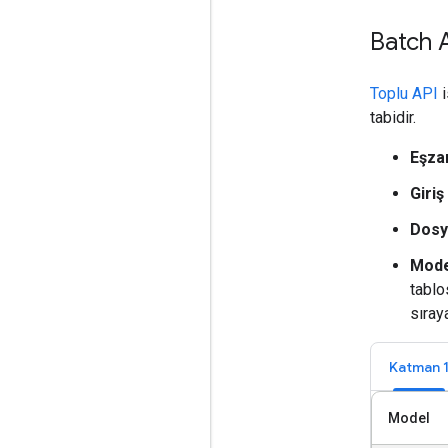
Batch AP
Toplu API
i
tabidir.
Eşzam
Giriş
Dosya
Model
tablo
sıray
Katman 
Model