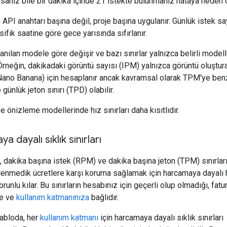
anız bile bir dakika içinde 21 istekte bulunmanız hataya neden o
ı API anahtarı başına değil, proje başına uygulanır. Günlük istek say
sifik saatine göre gece yarısında sıfırlanır.
llanılan modele göre değişir ve bazı sınırlar yalnızca belirli modell
 Örneğin, dakikadaki görüntü sayısı (IPM) yalnızca görüntü oluştur
Nano Banana) için hesaplanır ancak kavramsal olarak TPM'ye benz
günlük jeton sınırı (TPD) olabilir.
 önizleme modellerinde hız sınırları daha kısıtlıdır.
 dayalı sıklık sınırları
 dakika başına istek (RPM) ve dakika başına jeton (TPM) sınırlar
lenmedik ücretlere karşı koruma sağlamak için harcamaya dayalı 
zorunlu kılar. Bu sınırların hesabınız için geçerli olup olmadığı, fat
ze ve
kullanım katmanınıza
bağlıdır.
tabloda, her
kullanım katmanı
için harcamaya dayalı sıklık sınırları