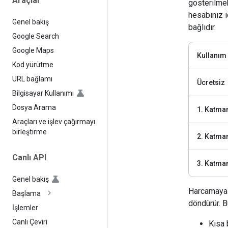
Araçlar
gösterilmekt
hesabınız 
Genel bakış
bağlıdır.
Google Search
Google Maps
Kullanım
Kod yürütme
URL bağlamı
Ücretsiz
Bilgisayar Kullanımı
Dosya Arama
1. Katma
Araçları ve işlev çağırmayı
birleştirme
2. Katma
Canlı API
3. Katma
Genel bakış
Harcamaya d
Başlama
döndürür. 
İşlemler
Canlı Çeviri
Kısa 