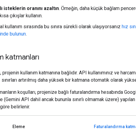
ı isteklerin oranını azaltın
. Örneğin, daha küçük bağlam pencer
kısa çıkışlar kullanın.
l kullanım sırasında bu sınıra sürekli olarak ulaşıyorsanız
hız sını
inde bulunun
.
m katmanları
rı, projenin kullanım katmanına bağlıdır. API kullanımınız ve harca
z sınırları artırılmış daha yüksek bir katmana otomatik olarak yüksel
tmanların koşulları, projenize bağlı faturalandırma hesabında Goo
e (Gemini API dahil ancak bununla sınırlı olmamak üzere) yapılan
öre belirlenir.
Eleme
Faturalandırma katma