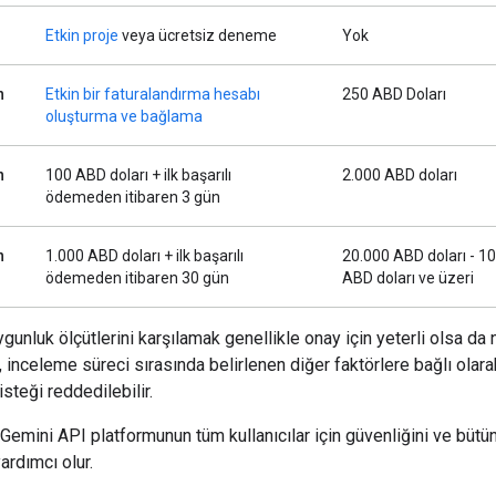
Etkin proje
veya ücretsiz deneme
Yok
n
Etkin bir faturalandırma hesabı
250 ABD Doları
oluşturma ve bağlama
n
100 ABD doları + ilk başarılı
2.000 ABD doları
ödemeden itibaren 3 gün
n
1.000 ABD doları + ilk başarılı
20.000 ABD doları - 1
ödemeden itibaren 30 gün
ABD doları ve üzeri
uygunluk ölçütlerini karşılamak genellikle onay için yeterli olsa da 
 inceleme süreci sırasında belirlenen diğer faktörlere bağlı olara
steği reddedilebilir.
Gemini API platformunun tüm kullanıcılar için güvenliğini ve bütü
rdımcı olur.