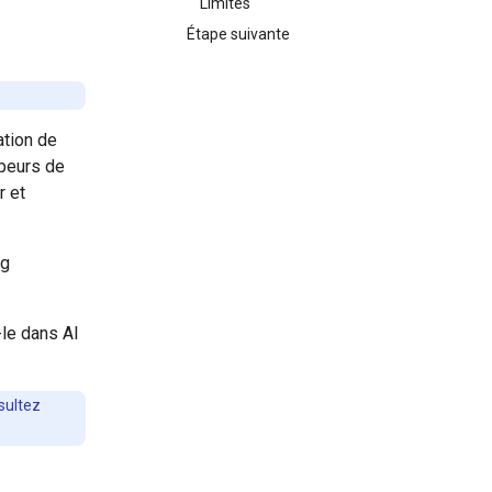
Limites
Étape suivante
ation de
ppeurs de
r et
ng
-le dans AI
sultez