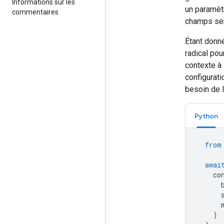
Informations sur les
un paramètr
commentaires
champs sero
Étant donn
radical pou
contexte à 
configurati
besoin de l
Python
from
awai
co
)