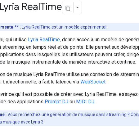
Lyria Real
Time
imental**
: Lyria RealTime est un
modèle expérimental
.
i, qui utilise
Lyria RealTime
, donne accès à un modèle de génér
 streaming, en temps réel et de pointe. Elle permet aux dévelo
pplications dans lesquelles les utilisateurs peuvent créer, dirige
 de la musique instrumentale de manière interactive et continue.
ion de musique Lyria RealTime utilise une connexion de streami
, bidirectionnelle, à faible latence via
WebSocket
.
rir ce qu'il est possible de créer avec Lyria RealTime, essayez
aide des applications
Prompt DJ
ou
MIDI DJ
.
ue
: Vous recherchez une génération de musique sans streaming ? Con
a musique avec Lyria 3
.