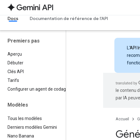
Docs
Documentation de référence de l'API
Premiers pas
L'
API I
Aperçu
recomm
foncti
Débuter
Clés API
Tarifs
Configurer un agent de codage
le contenu d
par IA peuve
Modèles
Tous les modèles
Accueil
G
Derniers modèles Gemini
Génér
Nano Banana