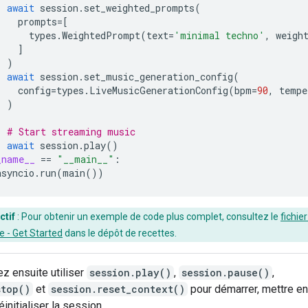
await
session
.
set_weighted_prompts
(
prompts
=
[
types
.
WeightedPrompt
(
text
=
'minimal techno'
,
weigh
]
)
await
session
.
set_music_generation_config
(
config
=
types
.
LiveMusicGenerationConfig
(
bpm
=
90
,
tempe
)
# Start streaming music
await
session
.
play
()
_name__
==
"__main__"
:
asyncio
.
run
(
main
())
ctif
: Pour obtenir un exemple de code plus complet, consultez le
fichier
 - Get Started
dans le dépôt de recettes.
z ensuite utiliser
session.play()
,
session.pause()
,
stop()
et
session.reset_context()
pour démarrer, mettre en
éinitialiser la session.