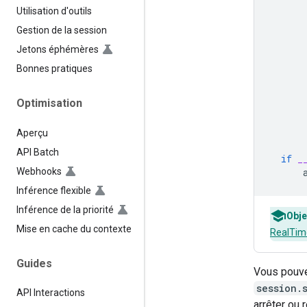
Utilisation d'outils
Gestion de la session
Jetons éphémères
Bonnes pratiques
Optimisation
Aperçu
API Batch
if
_
Webhooks
Inférence flexible
Inférence de la priorité
Obje
Mise en cache du contexte
RealTime
Guides
Vous pouve
session.
API Interactions
arrêter ou r