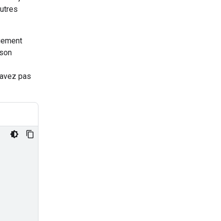
autres
ngement
 son
n'avez pas