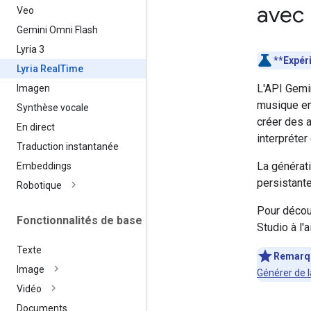
avec 
Veo
Gemini Omni Flash
Lyria 3
**Expér
Lyria Real
Time
L'API Gemin
Imagen
musique en
Synthèse vocale
créer des a
En direct
interpréter
Traduction instantanée
La générat
Embeddings
persistante
Robotique
Pour découv
Fonctionnalités de base
Studio à l'
Texte
Remarq
Image
Générer de l
Vidéo
Documents