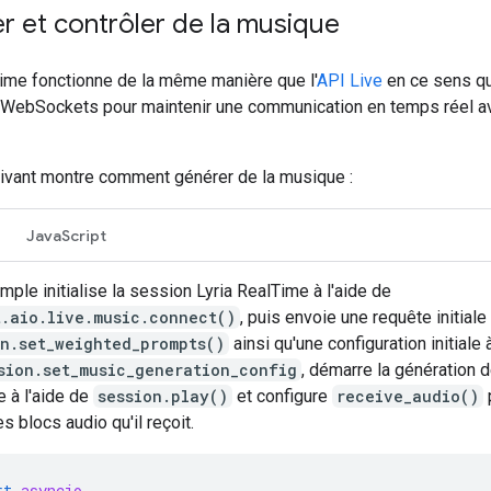
r et contrôler de la musique
Time fonctionne de la même manière que l'
API Live
en ce sens qu
s WebSockets pour maintenir une communication en temps réel a
ivant montre comment générer de la musique :
JavaScript
mple initialise la session Lyria RealTime à l'aide de
t.aio.live.music.connect()
, puis envoie une requête initiale
on.set_weighted_prompts()
ainsi qu'une configuration initiale à
sion.set_music_generation_config
, démarre la génération 
 à l'aide de
session.play()
et configure
receive_audio()
les blocs audio qu'il reçoit.
rt
asyncio