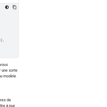
0
),
 vous
 une sorte
au modèle.
tres de
re à jour