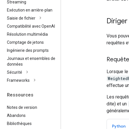
Streaming
Exécution en arrière-plan
Saisie de fichier
Diriger
Compatibilité avec Open
AI
Résolution multimédia
Vous pouve
requêtes et
Comptage de jetons
Ingénierie des prompts
Requête 
Journaux et ensembles de
données
Lorsque le
Sécurité
Weighted
Frameworks
effectue un
Ressources
Les requêt
dite) et un
Notes de version
généraleme
Abandons
Bibliothèques
Python