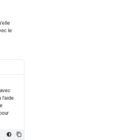
'elle
vec le
 avec
 l'aide
de
pour