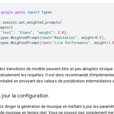
google.genai
import
types
t
session
.
set_weighted_prompts
(
ompts
=
[
{
"text"
:
"Piano"
,
"weight"
:
2.0
},
types
.
WeightedPrompt
(
text
=
"Meditation"
,
weight
=
0.5
),
types
.
WeightedPrompt
(
text
=
"Live Performance"
,
weight
=
1.
les transitions de modèle peuvent être un peu abruptes lorsque
adicalement les requêtes. Il est donc recommandé d'implémenter
nchaîné en envoyant des valeurs de pondération intermédiaires 
 jour la configuration
z diriger la génération de musique en mettant à jour les paramè
 de musique en temps réel. Vous ne pouvez pas simplement mett