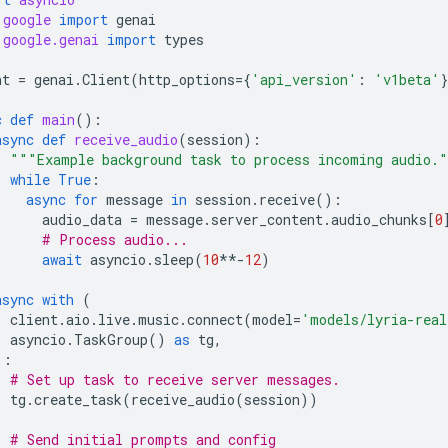
google
import
genai
google.genai
import
types
nt
=
genai
.
Client
(
http_options
=
{
'api_version'
:
'v1beta'
c
def
main
():
async
def
receive_audio
(
session
):
"""Example background task to process incoming audio.
while
True
:
async
for
message
in
session
.
receive
():
audio_data
=
message
.
server_content
.
audio_chunks
[
0
# Process audio...
await
asyncio
.
sleep
(
10
**-
12
)
async
with
(
client
.
aio
.
live
.
music
.
connect
(
model
=
'models/lyria-real
asyncio
.
TaskGroup
()
as
tg
,
):
# Set up task to receive server messages.
tg
.
create_task
(
receive_audio
(
session
))
# Send initial prompts and config