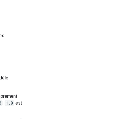
des
dèle
roprement
0
.
1.0
est