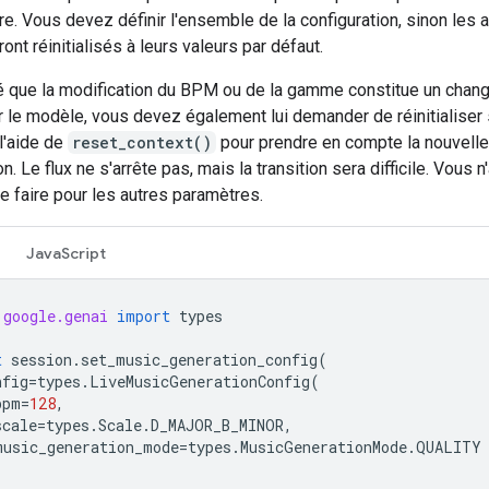
e. Vous devez définir l'ensemble de la configuration, sinon les 
nt réinitialisés à leurs valeurs par défaut.
é que la modification du BPM ou de la gamme constitue un cha
r le modèle, vous devez également lui demander de réinitialiser
l'aide de
reset_context()
pour prendre en compte la nouvelle
on. Le flux ne s'arrête pas, mais la transition sera difficile. Vous 
e faire pour les autres paramètres.
JavaScript
google.genai
import
types
t
session
.
set_music_generation_config
(
nfig
=
types
.
LiveMusicGenerationConfig
(
bpm
=
128
,
scale
=
types
.
Scale
.
D_MAJOR_B_MINOR
,
music_generation_mode
=
types
.
MusicGenerationMode
.
QUALITY