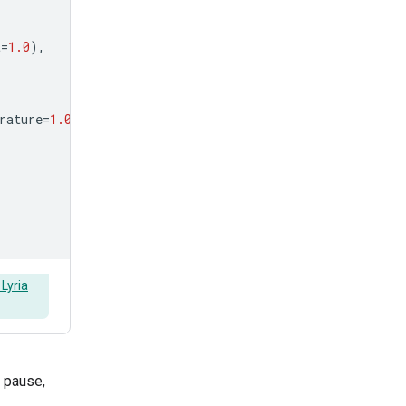
t
=
1.0
),
rature
=
1.0
)
 Lyria
 pause,