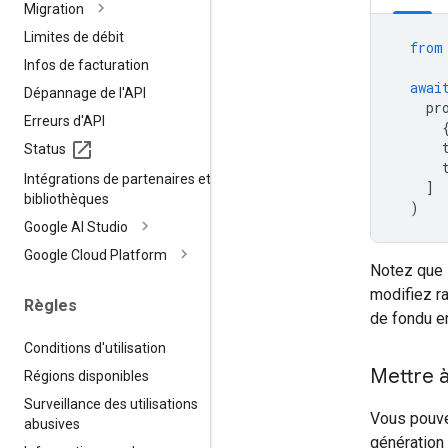
Migration
Limites de débit
from
Infos de facturation
awai
Dépannage de l'API
pr
Erreurs d'API
Status
Intégrations de partenaires et de
]
bibliothèques
)
Google AI Studio
Google Cloud Platform
Notez que 
modifiez r
Règles
de fondu e
Conditions d'utilisation
Mettre à
Régions disponibles
Surveillance des utilisations
Vous pouve
abusives
génération