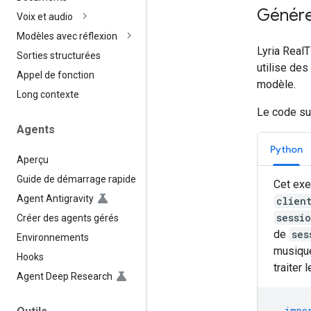
Génére
Voix et audio
Modèles avec réflexion
Lyria Real
Sorties structurées
utilise de
Appel de fonction
modèle.
Long contexte
Le code su
Agents
Python
Aperçu
Guide de démarrage rapide
Cet exe
Agent Antigravity
clien
sessi
Créer des agents gérés
de
ses
Environnements
musique
Hooks
traiter 
Agent Deep Research
impo