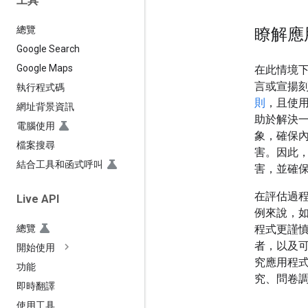
工具
總覽
瞭解應
Google Search
Google Maps
在此情境
言或宣揚刻
執行程式碼
則
，且使
網址背景資訊
助於解決
電腦使用
象，確保
檔案搜尋
害。因此
結合工具和函式呼叫
害，並確
在評估過
Live API
例來說，
程式更謹
總覽
者，以及
開始使用
究應用程
功能
究、問卷
即時翻譯
使用工具