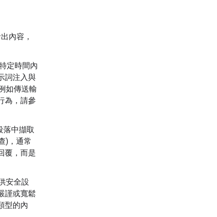
輸出內容，
在特定時間內
示詞注入與
，例如傳送輸
行為，請參
段落中擷取
查)，通常
回覆，而是
 提供安全設
嚴謹或寬鬆
類型的內