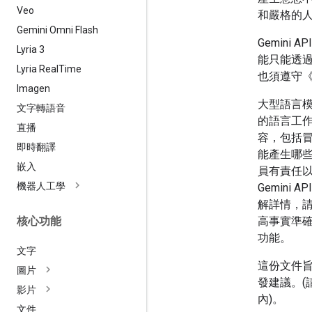
Veo
和嚴格的
Gemini Omni Flash
Gemini
Lyria 3
能只能透過 G
Lyria Real
Time
也須遵守
Imagen
大型語言模
文字轉語音
的語言工
直播
容，包括
即時翻譯
能產生哪些不
嵌入
員有責任
機器人工學
Gemin
解詳情，
核心功能
高事實準
功能。
文字
這份文件旨
圖片
發建議。
影片
內)。
文件