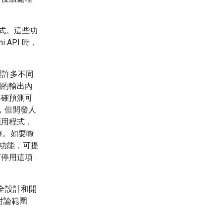
用程式。這些功
i API 時，
理許多不同
到的輸出內
準確預測可
，但開發人
應用程式，
調整。如要瞭
基礎功能，可提
可停用這項
全設計和開
討論範圍