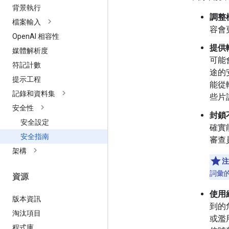
背景執行
調整
檔案輸入
容會
Open
AI 相容性
提供
媒體解析度
可能
符記計數
途的
提示工程
能從
記錄和資料集
些片
安全性
封鎖
安全設定
確實
安全指南
審查
架構
注
詞彙
資源
使用
版本資訊
到的
淘汰項目
或濫
程式庫