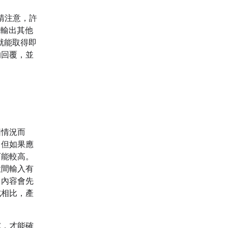
請注意，許
或輸出其他
型就能取得即
的回覆，並
因情況而
。但如果應
可能較高。
意間輸入有
出內容會先
式相比，產
試，才能確