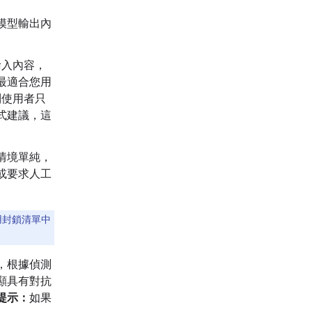
模型輸出內
輸入內容，
最適合您用
制使用者只
式建議，這
情境單純，
或要求人工
用封鎖清單中
，根據偵測
顯具有對抗
提示：
如果