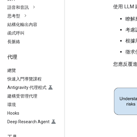
使用 LL
語音和音訊
思考型
瞭解
結構化輸出內容
考慮
函式呼叫
根據
長脈絡
徵求
代理
您應反覆
總覽
快速入門導覽課程
Antigravity 代理程式
建構受管理代理
環境
Hooks
Deep Research Agent