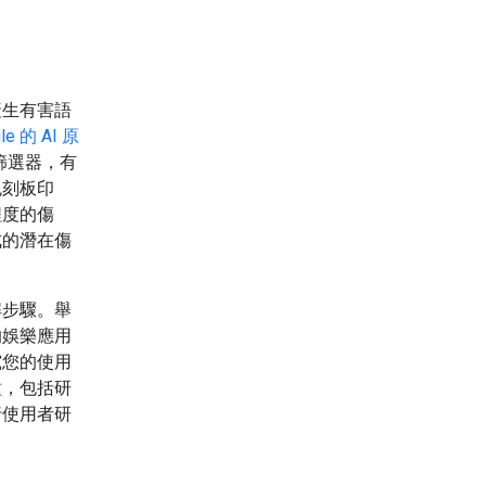
產生有害語
le 的 AI 原
全篩選器，有
免刻板印
程度的傷
成的潛在傷
解步驟。舉
的娛樂應用
究您的使用
種，包括研
行使用者研