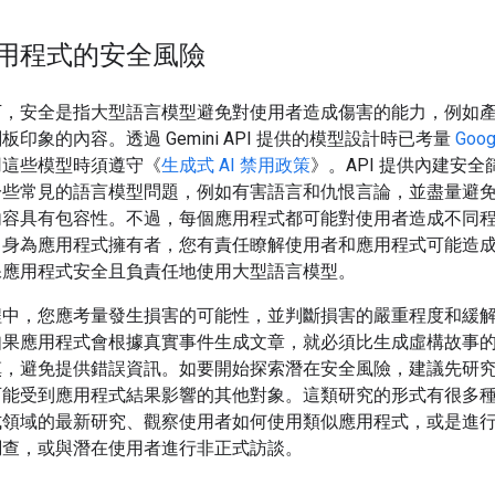
用程式的安全風險
下，安全是指大型語言模型避免對使用者造成傷害的能力，例如
板印象的內容。透過 Gemini API 提供的模型設計時已考量
Goog
用這些模型時須遵守《
生成式 AI 禁用政策
》。API 提供內建安
一些常見的語言模型問題，例如有害語言和仇恨言論，並盡量避
內容具有包容性。不過，每個應用程式都可能對使用者造成不同
，身為應用程式擁有者，您有責任瞭解使用者和應用程式可能造
保應用程式安全且負責任地使用大型語言模型。
程中，您應考量發生損害的可能性，並判斷損害的嚴重程度和緩
如果應用程式會根據真實事件生成文章，就必須比生成虛構故事
慎，避免提供錯誤資訊。如要開始探索潛在安全風險，建議先研
可能受到應用程式結果影響的其他對象。這類研究的形式有很多
式領域的最新研究、觀察使用者如何使用類似應用程式，或是進
調查，或與潛在使用者進行非正式訪談。