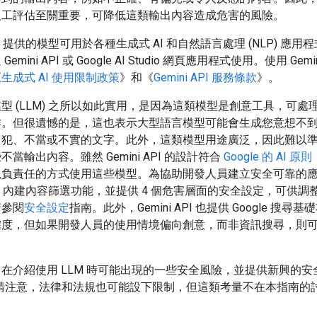
人工評估至關重要，可降低這類輸出內容造成危害的風險。
 API 提供的模型可用於各種生成式 AI 和自然語言處理 (NLP) 應
emini API 或 Google AI Studio 網頁應用程式使用。使用 Gemin
《
生成式 AI 使用限制政策
》和《
Gemini API 服務條款
》。
型 (LLM) 之所以如此實用，是因為這類模型是創意工具，可處
作。但很遺憾的是，這也表示大型語言模型可能會生成您意想不
冒犯、不當或不實的文字。此外，這類模型用途廣泛，因此難以
當輸出內容。雖然 Gemini API 的設計符合
Google 的 AI 原則
以負責任的方式使用這些模型。為協助開發人員建立安全可靠的
i API 內建內容篩選功能，並提供 4 個危害層面的安全設定，可供
請參閱
安全設定
指南。此外，Gemini API 也提供 Google 搜尋
確度，但如果開發人員的使用情境偏向創意，而非資訊搜尋，則
在介紹使用 LLM 時可能出現的一些安全風險，並提供新興的安
(請注意，法律和法規也可能設下限制，但這類考量不在本指南的