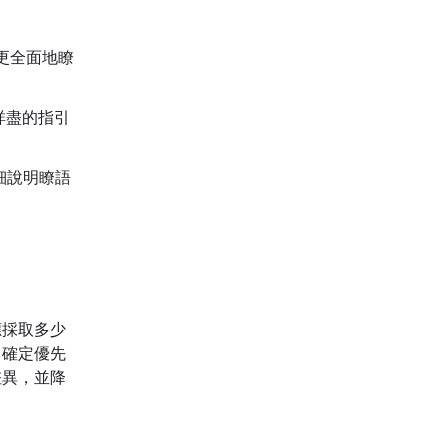
更全面地瞭
詳盡的指引
細說明瞭語
應採取多少
。確定優先
差異，並降