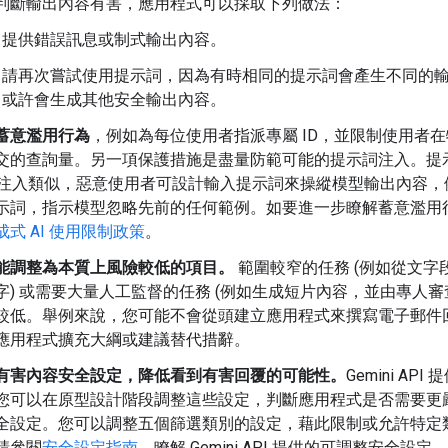
判斷輸出內容有害，應用程式可以採取下列做法：
提供錯誤訊息或制式輸出內容。
請再次嘗試使用提示詞，因為有時相同的提示詞會產生不同的
或許會生成其他安全輸出內容。
蓄意濫用行為
，例如為每位使用者指派專屬 ID，並限制使用者
交的查詢量。另一項保護措施是盡量防範可能的提示詞注入。提
L 注入類似，惡意使用者可設計輸入提示詞來操縱模型輸出內容
示詞，指示模型忽略先前的任何範例。如要進一步瞭解蓄意濫用
成式 AI 使用限制政策
。
能調整為本質上風險較低的項目。
範圍較窄的任務 (例如從文字
字) 或需要大量人工監督的任務 (例如生成短片內容，並由專人審
較低。舉例來說，您可能不會從頭建立應用程式來撰寫電子郵件
應用程式擴充大綱或建議替代措辭。
有害內容安全設定，降低看到有害回覆的可能性。
Gemini API
您可以在原型設計階段調整這些設定，判斷應用程式是否需要更
全設定。您可以調整五個篩選類別的設定，藉此限制或允許特定
請參閱
安全設定指南
，瞭解 Gemini API 提供的可調整安全設定。