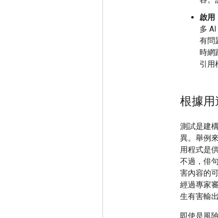
啟用
多 
有問
時網
引用
根據用
測試是建
異。舉例
用程式是
不過，俳
害內容的
經過專家
生有害輸
即使是風