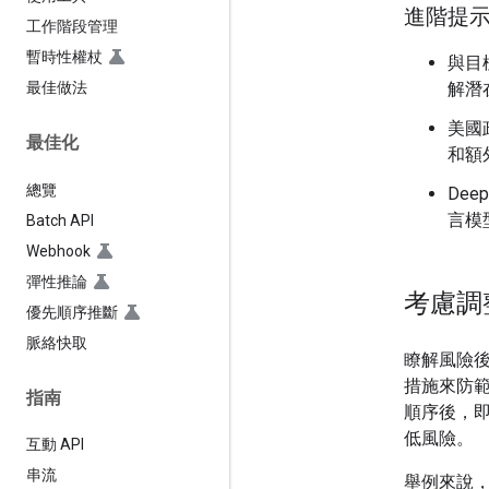
進階提
工作階段管理
暫時性權杖
與目
解潛
最佳做法
美國
最佳化
和額
總覽
Dee
言模
Batch API
Webhook
彈性推論
考慮調
優先順序推斷
脈絡快取
瞭解風險
措施來防
指南
順序後，
低風險。
互動 API
串流
舉例來說