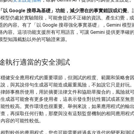
「以 Google 搜尋為基礎」功能，減少潛在的事實錯誤或幻覺
。
AI 模型仍處於實驗階段，可能會提供不正確的資訊、產生幻覺，
題的內容。有了「以 Google 搜尋強化事實基礎」，Gemini 模
路內容。這項功能支援所有可用語言，可讓 Gemini 提供更準確
模型知識截點以外的可驗證來源。
途執行適當的安全測試
構穩健安全應用程式的重要環節，但測試的程度、範圍和策略會
來說，與其說俳句生成器可能造成嚴重風險，不如說它只是好玩
供律師事務所使用，用於摘要法律文件和協助草擬合約，風險就
句生成器可能會有更多使用者，這表示發生對抗性嘗試或甚至無
可能性較高。實作環境也很重要。舉例來說，如果應用程式的輸
審查，再採取任何行動，那麼與沒有這類監督機制的相同應用程
出內容的可能性較低。
險相對較低的應用程式，您也可能需要經過多次迭代的變更和測