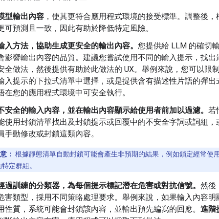
模型輸出內容
，使其更符合應用程式環境的接受標準。調整後，
更可預測且一致，因此有助於降低特定風險。
輸入方法，協助生成更安全的輸出內容。
您提供給 LLM 的確切
會影響輸出內容的品質。建議您嘗試使用不同的輸入提示，找出
安全做法，然後提供有助於此做法的 UX。舉例來說，您可以限
輸入提示的下拉式清單中選擇，或是提供含有描述性片語的彈出
語在您的應用程式環境中可安全執行。
不安全的輸入內容，並在輸出內容顯示給使用者前加以過濾。
若
能使用封鎖清單找出及封鎖提示或回覆中的不安全字詞或詞組，
員手動修改或封鎖這類內容。
意：
根據靜態清單自動封鎖可能會產生非預期的結果，例如鎖定經常使
的特定群組。
經過訓練的分類器，為每個提示標記潛在危害或對抗信號。
然後
危害類型，採用不同策略處理要求。舉例來說，如果輸入內容明
用性質，系統可能會封鎖該內容，並輸出預先編寫的回應。
進階