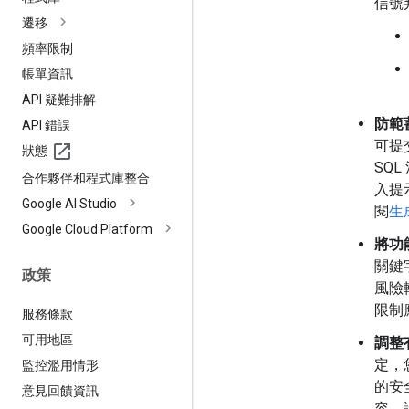
信號
遷移
頻率限制
帳單資訊
API 疑難排解
防範
API 錯誤
可提
狀態
SQ
合作夥伴和程式庫整合
入提
Google AI Studio
閱
生
Google Cloud Platform
將功
關鍵
政策
風險
限制
服務條款
可用地區
調整
定，
監控濫用情形
的安
意見回饋資訊
容。