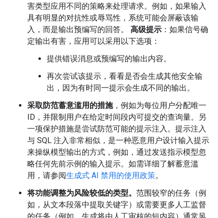
害类型应用不同的策略来处理请求。例如，如果输入
具有明显的对抗性或辱骂性，系统可能会屏蔽该输
入，而是输出预编写的回答。
高级提示
：如果信号确
定输出有害，应用可以采用以下选项：
提供错误消息或预编写的输出内容。
再次尝试该提示，看看是否会生成其他安全输
出，因为有时同一提示会生成不同的输出。
采取防范蓄意滥用的措施
，例如为每位用户分配唯一
ID，并限制用户在给定时间段内可提交的查询量。另
一项保护措施是尝试防范可能的提示注入。提示注入
与 SQL 注入非常相似，是一种恶意用户设计输入提示
来操纵模型输出的方式，例如，通过发送指示模型忽
略任何先前示例的输入提示。如需详细了解蓄意滥
用，请参阅
生成式 AI 禁用的使用政策
。
将功能调整为风险较低的类型。
范围较窄的任务（例
如，从文本段落中提取关键字）或需要更多人工监督
的任务（例如，生成将由人工审核的短内容）通常风