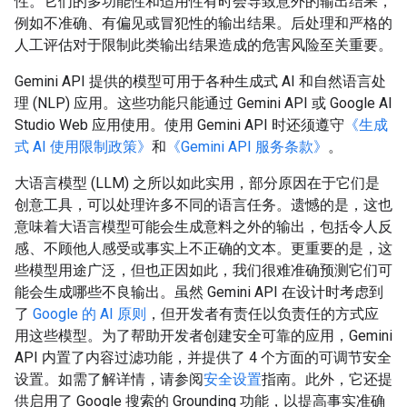
性。它们的多功能性和适用性有时会导致意外的输出结果，
例如不准确、有偏见或冒犯性的输出结果。后处理和严格的
人工评估对于限制此类输出结果造成的危害风险至关重要。
Gemini API 提供的模型可用于各种生成式 AI 和自然语言处
理 (NLP) 应用。这些功能只能通过 Gemini API 或 Google AI
Studio Web 应用使用。使用 Gemini API 时还须遵守
《生成
式 AI 使用限制政策》
和
《Gemini API 服务条款》
。
大语言模型 (LLM) 之所以如此实用，部分原因在于它们是
创意工具，可以处理许多不同的语言任务。遗憾的是，这也
意味着大语言模型可能会生成意料之外的输出，包括令人反
感、不顾他人感受或事实上不正确的文本。更重要的是，这
些模型用途广泛，但也正因如此，我们很难准确预测它们可
能会生成哪些不良输出。虽然 Gemini API 在设计时考虑到
了
Google 的 AI 原则
，但开发者有责任以负责任的方式应
用这些模型。为了帮助开发者创建安全可靠的应用，Gemini
API 内置了内容过滤功能，并提供了 4 个方面的可调节安全
设置。如需了解详情，请参阅
安全设置
指南。此外，它还提
供启用了 Google 搜索的 Grounding 功能，以提高事实准确