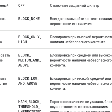
OFF
нный
Отключите защитный фильтр
BLOCK
_
NONE
вать
Всегда показывайте контент, незави
вероятности его наличия.
BLOCK
_
ONLY
_
Блокировка при высокой вероятност
HIGH
ко
наличия небезопасного контента.
BLOCK
_
ровать
Блокировка при средней или высоко
MEDIUM
_
AND
_
ые
вероятности наличия небезопасного
ABOVE
контента.
BLOCK
_
LOW
_
вать
Блокировка при низкой, средней или
AND
_
ABOVE
ство
вероятности наличия небезопасного
контента.
HARM
_
BLOCK
_
Пороговое значение не указано, бло
THRESHOLD
_
осуществляется с использованием
UNSPECIFIED
порогового значения по умолчанию.