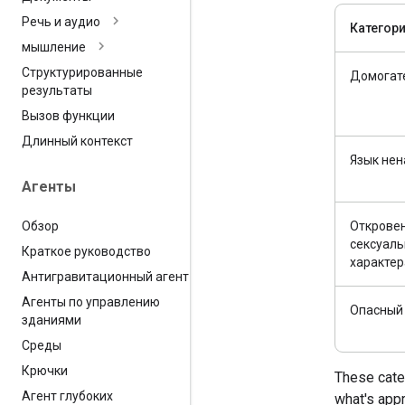
Речь и аудио
Категор
мышление
Структурированные
Домогат
результаты
Вызов функции
Длинный контекст
Язык нен
Агенты
Обзор
Открове
сексуаль
Краткое руководство
характер
Антигравитационный агент
Агенты по управлению
Опасный
зданиями
Среды
Крючки
These cate
Агент глубоких
what's appr