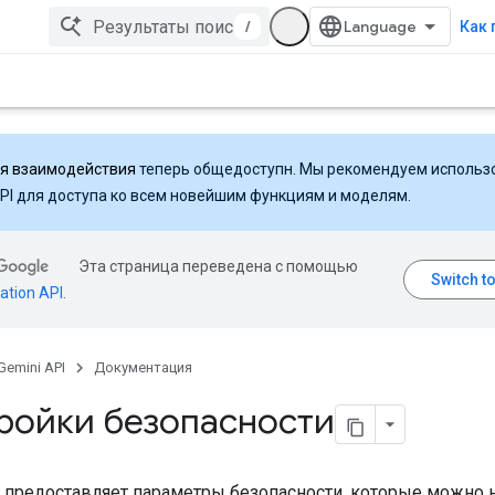
/
Как 
ля взаимодействия
теперь общедоступн. Мы рекомендуем использ
API для доступа ко всем новейшим функциям и моделям.
Эта страница переведена с помощью
ation API
.
Gemini API
Документация
ройки безопасности
i предоставляет параметры безопасности, которые можно 