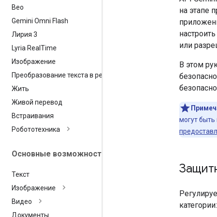
Вео
на этапе 
Gemini Omni Flash
приложени
настроить
Лирия 3
или разре
Lyria Real
Time
Изображение
В этом ру
Преобразование текста в речь
безопасно
безопасно
Жить
Живой перевод
Примеч
Встраивания
могут быть
Робототехника
предоставл
Основные возможности
Защит
Текст
Изображение
Регулируе
Видео
категории:
Документы