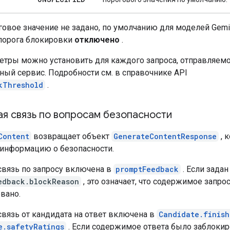
говое значение не задано, по умолчанию для моделей Gemini
порога блокировки
отключено
.
етры можно установить для каждого запроса, отправляемо
ный сервис. Подробности см. в справочнике API
kThreshold
.
я связь по вопросам безопасности
Content
возвращает объект
GenerateContentResponse
, 
информацию о безопасности.
связь по запросу включена в
promptFeedback
. Если задан
edback.blockReason
, это означает, что содержимое запро
вано.
связь от кандидата на ответ включена в
Candidate.finish
e.safetyRatings
. Если содержимое ответа было заблокир