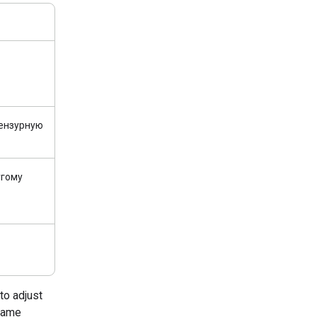
цензурную
угому
to adjust
 game