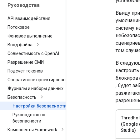
установл
Руководства
Ввиду при
API взаимодействия
умолчан
Потоковое
систему н
небезопас
Фоновое выполнение
сценариев
Ввод файла
том случа
Совместимость с Open
AI
Разрешение СМИ
В следую
настроить
Подсчет токенов
блокиров
Оперативное проектирование
, будет з
Журналы и наборы данных
разжигающ
Безопасность
разрешен
Настройки безопасности
Руководство по
Thredho
безопасности
(Google 
Компоненты Framework
Studio)