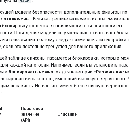
енную на
HIGH
.
сущей модели безопасности, дополнительные фильтры по
ию
отключены
. Если вы решите включить их, вы сможете 
а блокировку контента в зависимости от вероятности его
ности. Поведение модели по умолчанию охватывает боль
 использования, поэтому следует изменять эти настройки 
е, если это постоянно требуется для вашего приложения.
щей таблице описаны параметры блокировки, которые мо
 для каждой категории. Например, если вы установите пар
ки «
Блокировать немного»
для категории
«Разжигание н
аблокирован весь контент, имеющий высокую вероятность 
им ненависть. Но всё, что имеет более низкую вероятност
о.
ld
Пороговое
AI
значение
Описание
(API)