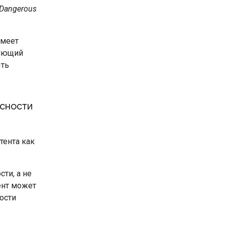
Dangerous
имеет
ляющий
ыть
асности
тента как
сти, а не
ент может
ости