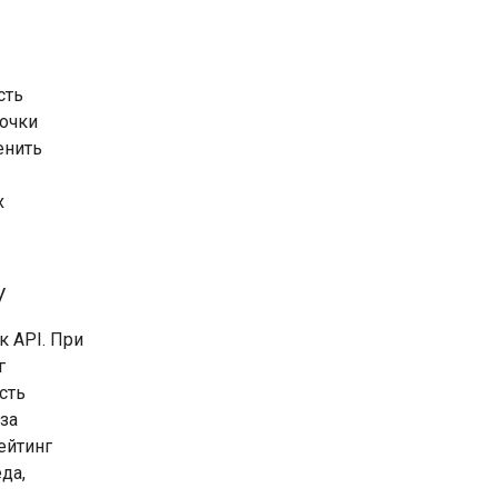
сть
точки
енить
х
у
к API. При
г
сть
за
ейтинг
да,