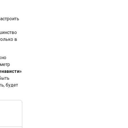
настроить
шинство
только в
жно
аметр
енависти»
быть
ь, будет