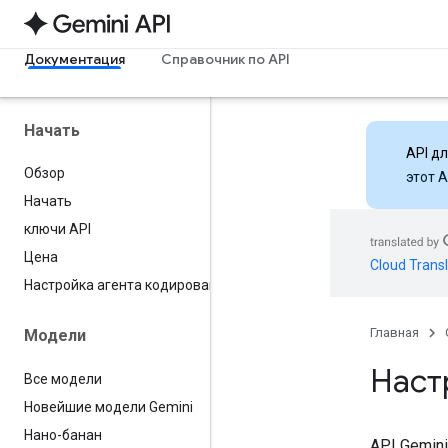
Документация
Справочник по API
Начать
API д
Обзор
этот 
Начать
ключи API
Цена
Cloud Transl
Настройка агента кодирования
Главная
Модели
Наст
Все модели
Новейшие модели Gemini
Нано-банан
API Gemin