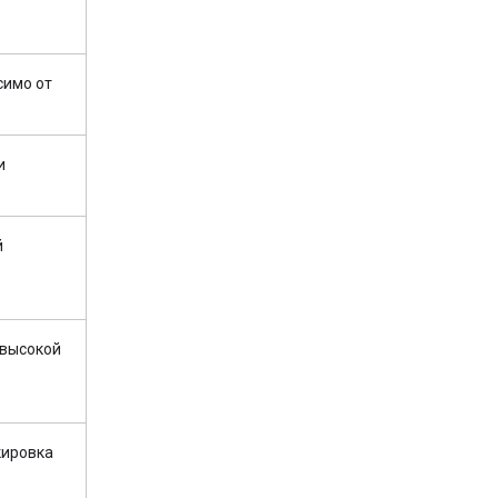
симо от
и
й
 высокой
кировка