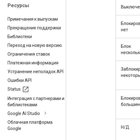
Ресурсы
Выключе
Примечания к выпускам
Блокиро
Прекращение поддержки
нет
Библиотеки
Переход на новую версию
Блок
несколь
Ограничения ставок
Платежная информация
Заблоки
Устранение неполадок API
некотор
Ошибки API
Status
Блокиро
Интеграция с партнерами и
большин
библиотеками
Google AI Studio
Облачная платформа
Н/Д
Google