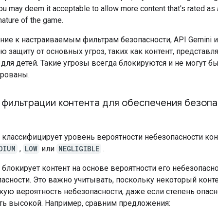
ou may deem it acceptable to allow more content that's rated as
nature of the game.
ние к настраиваемым фильтрам безопасности, API Gemini 
ю защиту от основных угроз, таких как контент, представ
 для детей. Такие угрозы всегда блокируются и не могут б
ированы.
 фильтрации контента для обеспечения безоп
i классифицирует уровень вероятности небезопасности кон
DIUM
,
LOW
или
NEGLIGIBLE
.
i блокирует контент на основе вероятности его небезопасно
пасности. Это важно учитывать, поскольку некоторый конт
кую вероятность небезопасности, даже если степень опасн
ь высокой. Например, сравним предложения: