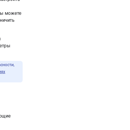
Вы можете
аничить
ы
метры
сности,
иях
ующие