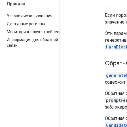
Правила
Если поро
Условия использования
значение 
Доступные регионы
Мониторинг злоупотреблений
Эти парам
генератив
Информация для обратной
связи
HarmBloc
Обратна
generate
содержит 
Обратная 
promptFe
заблокиро
Обратная 
Candidat