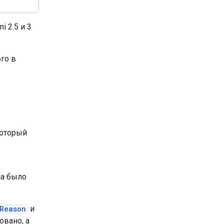
 2.5 и 3
го в
который
са было
Reason
и
овано, а