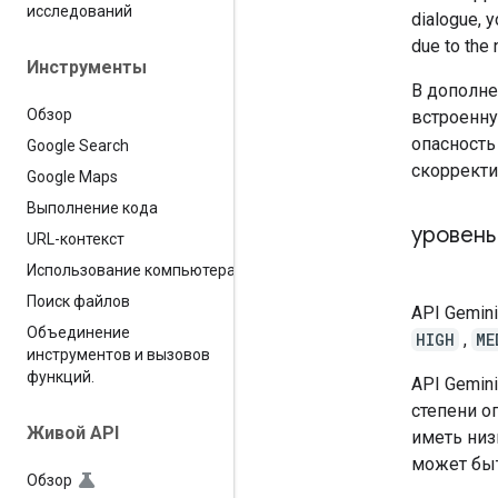
исследований
dialogue, y
due to the 
Инструменты
В дополне
Обзор
встроенну
опасность
Google Search
скоррект
Google Maps
Выполнение кода
уровень
URL-контекст
Использование компьютера
Поиск файлов
API Gemin
Объединение
HIGH
,
ME
инструментов и вызовов
функций
.
API Gemin
степени о
Живой API
иметь низ
может быт
Обзор