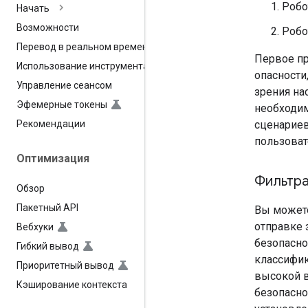
Робо
Начать
Возможности
Робо
Перевод в реальном времени
Первое п
Использование инструмента
опасности
Управление сеансом
зрения на
Эфемерные токены
необходи
сценариев
Рекомендации
пользоват
Оптимизация
Фильтра
Обзор
Пакетный API
Вы можете
отправке 
Вебхуки
безопасно
Гибкий вывод
классифик
Приоритетный вывод
высокой в
Кэширование контекста
безопасно