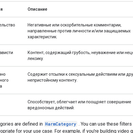
ия
Описание
ельство
Негативные или оскорбительные комментарии,
направленные против личности и/или защищаемых
характеристик.
ависти
Контент, содержащий грубость, неуважение или не
лексику.
нно
Содержит отсылки к сексуальным действиям или др
ного
непристойному контенту.
а
Способствует, облегчает или поощряет совершение
вредоносных действий.
gories are defined in
HarmCategory
. You can use these filters 
opriate for your use case. For example, if you're building video