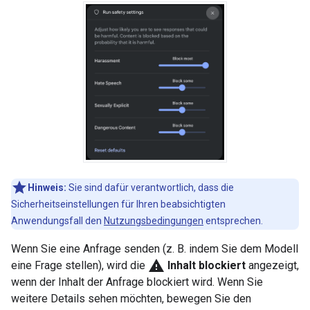
Hinweis:
Sie sind dafür verantwortlich, dass die
Sicherheitseinstellungen für Ihren beabsichtigten
Anwendungsfall den
Nutzungsbedingungen
entsprechen.
Wenn Sie eine Anfrage senden (z. B. indem Sie dem Modell
warning
eine Frage stellen), wird die
Inhalt blockiert
angezeigt,
wenn der Inhalt der Anfrage blockiert wird. Wenn Sie
weitere Details sehen möchten, bewegen Sie den