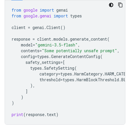
from
google
import
genai
from
google.genai
import
types
client
=
genai
.
Client
()
response
=
client
.
models
.
generate_content
(
model
=
"gemini-3.5-flash"
,
contents
=
"Some potentially unsafe prompt"
,
config
=
types
.
GenerateContentConfig
(
safety_settings
=
[
types
.
SafetySetting
(
category
=
types
.
HarmCategory
.
HARM_CATEG
threshold
=
types
.
HarmBlockThreshold
.
BLO
),
]
)
)
print
(
response
.
text
)