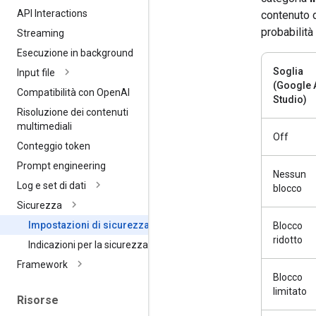
API Interactions
contenuto d
probabilità
Streaming
Esecuzione in background
Soglia
Input file
(Google 
Compatibilità con Open
AI
Studio)
Risoluzione dei contenuti
multimediali
Off
Conteggio token
Prompt engineering
Nessun
Log e set di dati
blocco
Sicurezza
Impostazioni di sicurezza
Blocco
ridotto
Indicazioni per la sicurezza
Framework
Blocco
limitato
Risorse