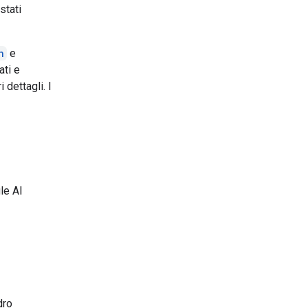
stati
n
e
ati e
 dettagli. I
le AI
dro