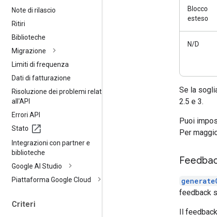
Blocco
Note di rilascio
esteso
Ritiri
Biblioteche
N/D
Migrazione
Limiti di frequenza
Dati di fatturazione
Se la sogli
Risoluzione dei problemi relativi
2.5 e 3.
all'API
Errori API
Puoi impost
Stato
Per maggior
Integrazioni con partner e
biblioteche
Feedback
Google AI Studio
Piattaforma Google Cloud
generate
feedback s
Criteri
Il feedback