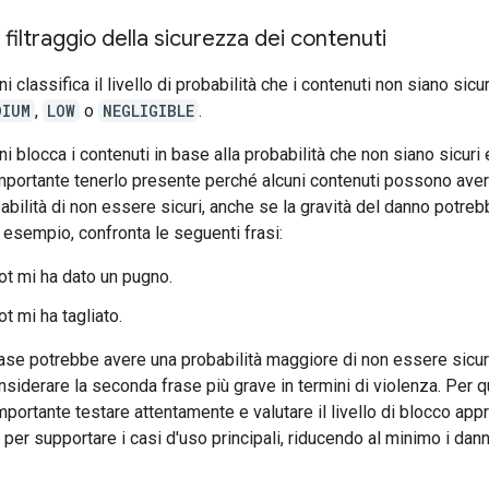
i filtraggio della sicurezza dei contenuti
i classifica il livello di probabilità che i contenuti non siano sic
DIUM
,
LOW
o
NEGLIGIBLE
.
i blocca i contenuti in base alla probabilità che non siano sicuri 
importante tenerlo presente perché alcuni contenuti possono ave
bilità di non essere sicuri, anche se la gravità del danno potre
 esempio, confronta le seguenti frasi:
bot mi ha dato un pugno.
ot mi ha tagliato.
rase potrebbe avere una probabilità maggiore di non essere sicu
nsiderare la seconda frase più grave in termini di violenza. Per 
mportante testare attentamente e valutare il livello di blocco app
per supportare i casi d'uso principali, riducendo al minimo i danni