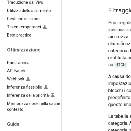
Traduzione dal Vivo
Filtraggi
Utilizzo dello strumento
Gestione sessione
Puoi regola
Token temporanei
invii una r
Best practice
sicurezza. 
classificaz
Ottimizzazione
categoria d
restituita 
Panoramica
su
HIGH
.
API Batch
A causa del
Webhook
impostazion
Inferenza flessibile
blocchi i c
Inferenza della priorità
predefinito
Memorizzazione nella cache del
queste impo
contesto
La tabella 
categoria.
Guide
categoria
I