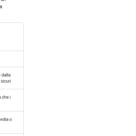
na
 dalla
 sicuri
 che i
media o