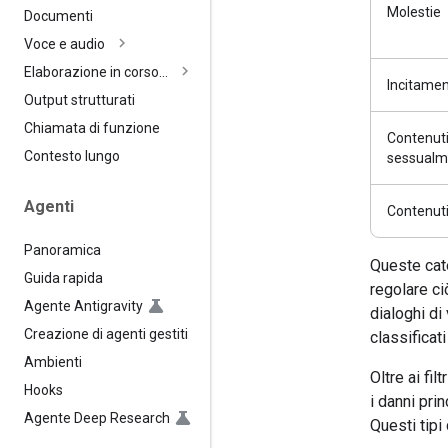
Molestie
Documenti
Voce e audio
Elaborazione in corso…
Incitamen
Output strutturati
Chiamata di funzione
Contenut
Contesto lungo
sessualme
Agenti
Contenuti
Panoramica
Queste cat
Guida rapida
regolare ci
Agente Antigravity
dialoghi di
Creazione di agenti gestiti
classifica
Ambienti
Oltre ai fil
Hooks
i danni pri
Agente Deep Research
Questi tip