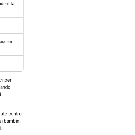
identità
 osceni.
tri per
reando
i
grate contro
ei bambini.
.