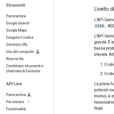
Strumenti
Livello d
Panoramica
L'API Gemin
Google Search
HIGH
,
ME
Google Maps
L'API Gemin
Eseguire il codice
gravità. È 
Contesto URL
bassa proba
Uso del computer
elevata. Ad
Ricerca file
Il ro
Combinare strumenti e
chiamata di funzione
Il rob
La prima f
API Live
potresti co
Panoramica
motivo, è i
necessario 
Per iniziare
finali.
Funzionalità