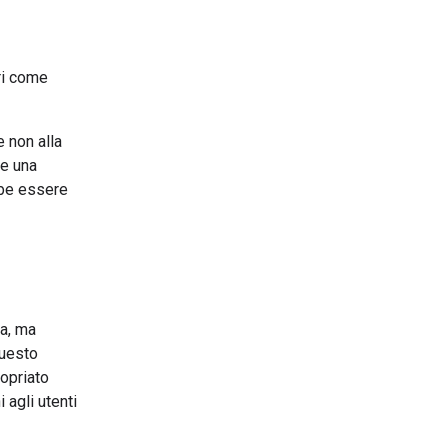
uri come
e non alla
re una
bbe essere
ra, ma
questo
ropriato
 agli utenti