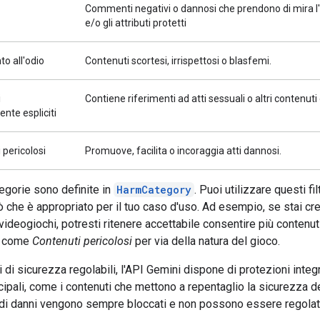
Commenti negativi o dannosi che prendono di mira l'
e/o gli attributi protetti
to all'odio
Contenuti scortesi, irrispettosi o blasfemi.
i
Contiene riferimenti ad atti sessuali o altri contenuti
nte espliciti
 pericolosi
Promuove, facilita o incoraggia atti dannosi.
egorie sono definite in
HarmCategory
. Puoi utilizzare questi fil
ò che è appropriato per il tuo caso d'uso. Ad esempio, se stai c
 videogiochi, potresti ritenere accettabile consentire più contenut
ti come
Contenuti pericolosi
per via della natura del gioco.
tri di sicurezza regolabili, l'API Gemini dispone di protezioni inte
ncipali, come i contenuti che mettono a repentaglio la sicurezza d
i di danni vengono sempre bloccati e non possono essere regolati