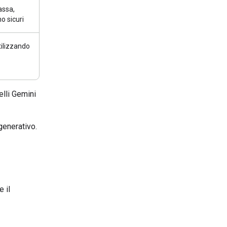
assa,
o sicuri
tilizzando
lli Gemini
generativo.
 il