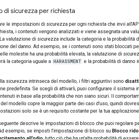
o di sicurezza per richiesta
re le impostazioni di sicurezza per ogni richiesta che invii all'A
ichiesta, i contenuti vengono analizzati e viene assegnata una val
La valutazione di sicurezza include la categoria e la probabilità d
ione del danno. Ad esempio, se i contenuti sono stati bloccati pe
elle molestie ha una probabilità elevata, la valutazione di sicure
avrà la categoria uguale a
HARASSMENT
e la probabilità di danno 
la sicurezza intrinseca del modello, i filtri aggiuntivi sono
disatt
e predefinita. Se scegli di attivarli, puoi configurare il sistema
ontenuti in base alla probabilità che non siano sicuri. Il comporta
 del modello copre la maggior parte dei casi d'uso, quindi dovres
stazioni solo se è un requisito costante per la tua applicazione
seguente descrive le impostazioni di blocco che puoi regolare p
 Ad esempio, se imposti l'impostazione di blocco su
Blocco rido
ncitamento all'odio
, tutto ciò che ha un'alta probabilità di essere