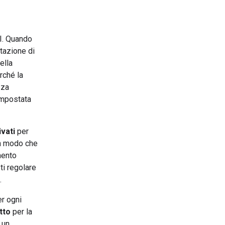
PI. Quando
utazione di
ella
rché la
zza
impostata
ivati
per
 in modo che
mento
ti regolare
.
er ogni
tto
per la
 un