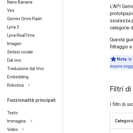
Nano Banana
L'API Gemin
Veo
prototipazi
Gemini Omni Flash
sicurezza p
Lyria 3
categorie di
Lyria Real
Time
Questa gui
Imagen
filtraggio 
Sintesi vocale
Nota:
le
Dal vivo
essere sogge
Traduzione dal Vivo
Embedding
Robotica
Filtri d
Funzionalità principali
I filtri di
Testo
Categori
Immagine
Video