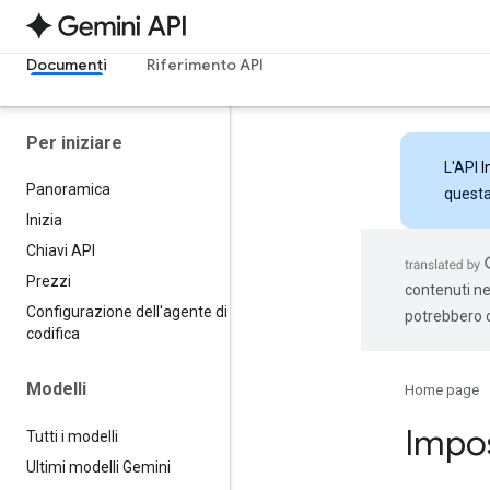
Documenti
Riferimento API
Per iniziare
L'API
I
Panoramica
questa 
Inizia
Chiavi API
Prezzi
contenuti nel
Configurazione dell'agente di
potrebbero c
codifica
Modelli
Home page
Impos
Tutti i modelli
Ultimi modelli Gemini