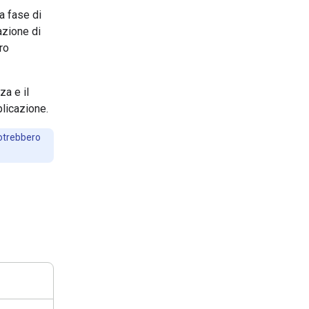
a fase di
azione di
ro
a e il
plicazione.
potrebbero