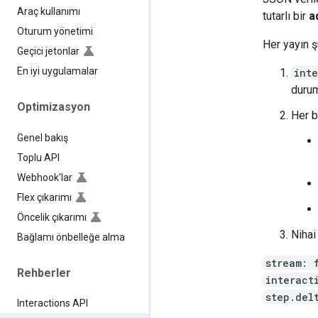
Araç kullanımı
tutarlı bir
a
Oturum yönetimi
Her yayın şu
Geçici jetonlar
En iyi uygulamalar
int
durum
Optimizasyon
Her b
Genel bakış
Toplu API
Webhook'lar
Flex çıkarımı
Öncelik çıkarımı
Niha
Bağlamı önbelleğe alma
stream: 
Rehberler
interact
step.del
Interactions API