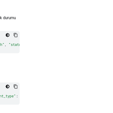
ilk durumu
sh"
,
"status"
:
"in_progress"
,
"object"
:
"interaction"
},
nt_type"
:
"interaction.status_update"
}