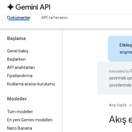
Dokümanlar
API referansı
Başlama
Etkileş
Genel bakış
erişmek
Başlarken
API anahtarları
Fiyatlandırma
çevirmek içi
Kodlama aracısı kurulumu
çevirilerinde 
Modeller
Ana Sayfa
Tüm modeller
Akış 
En yeni Gemini modelleri
Nano Banana