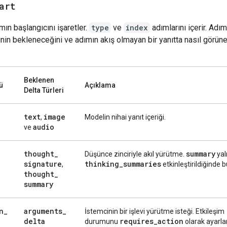
art
ımın başlangıcını işaretler.
type
ve
index
adımlarını içerir. Adım
rinin bekleneceğini ve adımın akış olmayan bir yanıtta nasıl görün
Beklenen
ü
Açıklama
Delta Türleri
text
image
,
Modelin nihai yanıt içeriği.
audio
ve
thought
_
summary
Düşünce zinciriyle akıl yürütme.
yal
signature
thinking
_
summaries
,
etkinleştirildiğinde b
thought
_
summary
n
_
arguments
_
İstemcinin bir işlevi yürütme isteği. Etkileşim
delta
requires
_
action
durumunu
olarak ayarlar