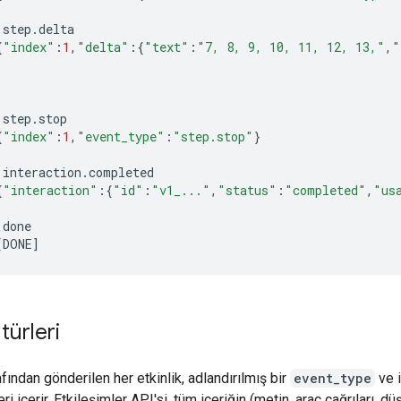
step
.
delta
{
"index"
:
1
,
"delta"
:{
"text"
:
"7, 8, 9, 10, 11, 12, 13,"
,
"
step
.
stop
{
"index"
:
1
,
"event_type"
:
"step.stop"
}
interaction
.
completed
{
"interaction"
:{
"id"
:
"v1_..."
,
"status"
:
"completed"
,
"us
done
[
DONE
]
 türleri
fından gönderilen her etkinlik, adlandırılmış bir
event_type
ve i
i içerir. Etkileşimler API'si, tüm içeriğin (metin, araç çağrıları, d