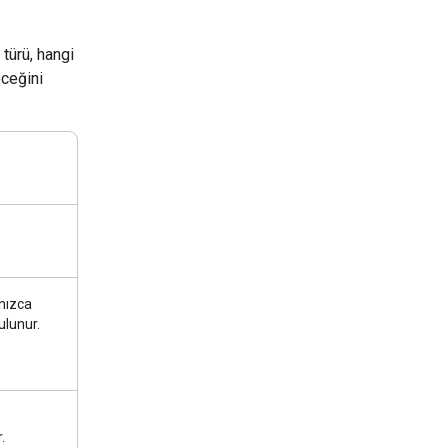
 türü, hangi
eceğini
nızca
ulunur.
.