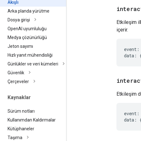
Akışlı
interac
Arka planda yürütme
Dosya girişi
Etkileşim i
Open
AI uyumluluğu
içerir.
Medya çözünürlüğü
Jeton sayımı
event
:
data
:
Hızlı yanıt mühendisliği
Günlükler ve veri kümeleri
Güvenlik
interac
Çerçeveler
Etkileşim d
Kaynaklar
Sürüm notları
event
:
data
:
Kullanımdan Kaldırmalar
Kütüphaneler
Taşıma