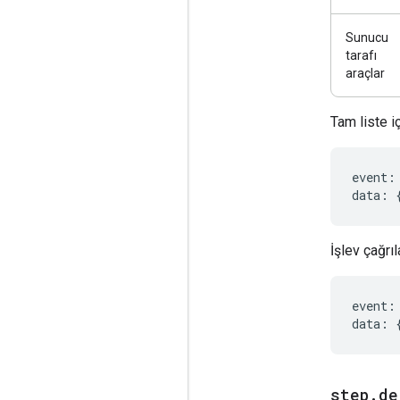
Sunucu
tarafı
araçlar
Tam liste i
event
:
data
:
İşlev çağrı
event
:
data
:
step
.
de