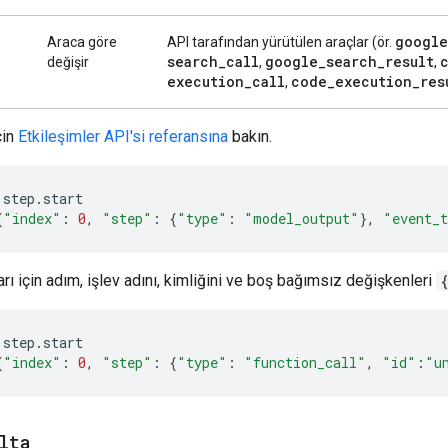
google
Araca göre
API tarafından yürütülen araçlar (ör.
search
_
call
google
_
search
_
result
değişir
,
,
execution
_
call
code
_
execution
_
res
,
çin
Etkileşimler API'si referansına
bakın.
step
.
start
{
"index"
:
0
,
"step"
:
{
"type"
:
"model_output"
},
"event_
ları için adım, işlev adını, kimliğini ve boş bağımsız değişkenleri
step
.
start
{
"index"
:
0
,
"step"
:
{
"type"
:
"function_call"
,
"id"
:
"u
lta