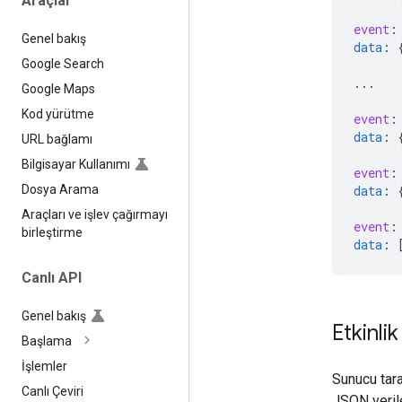
Araçlar
event
:
Genel bakış
data
:
Google Search
...
Google Maps
Kod yürütme
event
:
data
:
URL bağlamı
Bilgisayar Kullanımı
event
:
data
:
Dosya Arama
Araçları ve işlev çağırmayı
event
:
birleştirme
data
:
Canlı API
Genel bakış
Etkinlik
Başlama
İşlemler
Sunucu tara
Canlı Çeviri
JSON veriler