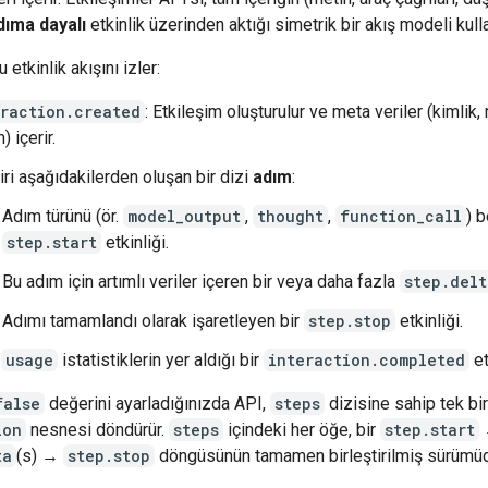
dıma dayalı
etkinlik üzerinden aktığı simetrik bir akış modeli kulla
 etkinlik akışını izler:
eraction.created
: Etkileşim oluşturulur ve meta veriler (kimlik,
) içerir.
iri aşağıdakilerden oluşan bir dizi
adım
:
Adım türünü (ör.
model_output
,
thought
,
function_call
) b
step.start
etkinliği.
Bu adım için artımlı veriler içeren bir veya daha fazla
step.delt
Adımı tamamlandı olarak işaretleyen bir
step.stop
etkinliği.
i
usage
istatistiklerin yer aldığı bir
interaction.completed
et
false
değerini ayarladığınızda API,
steps
dizisine sahip tek bir
ion
nesnesi döndürür.
steps
içindeki her öğe, bir
step.start
ta
(s) →
step.stop
döngüsünün tamamen birleştirilmiş sürümüd