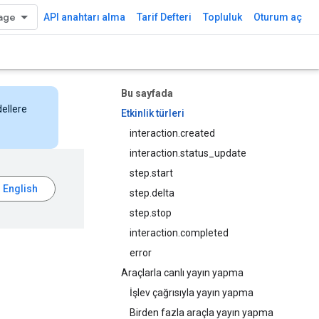
API anahtarı alma
Tarif Defteri
Topluluk
Oturum aç
Bu sayfada
dellere
Etkinlik türleri
interaction.created
interaction.status_update
step.start
step.delta
step.stop
interaction.completed
error
Araçlarla canlı yayın yapma
İşlev çağrısıyla yayın yapma
Birden fazla araçla yayın yapma