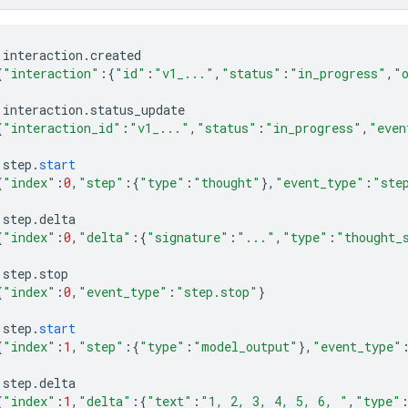
interaction
.
created
{
"interaction"
:{
"id"
:
"v1_..."
,
"status"
:
"in_progress"
,
"
interaction
.
status_update
{
"interaction_id"
:
"v1_..."
,
"status"
:
"in_progress"
,
"even
step
.
start
{
"index"
:
0
,
"step"
:{
"type"
:
"thought"
}
,
"event_type"
:
"ste
step
.
delta
{
"index"
:
0
,
"delta"
:{
"signature"
:
"..."
,
"type"
:
"thought_
step
.
stop
{
"index"
:
0
,
"event_type"
:
"step.stop"
}
step
.
start
{
"index"
:
1
,
"step"
:{
"type"
:
"model_output"
}
,
"event_type"
step
.
delta
{
"index"
:
1
,
"delta"
:{
"text"
:
"1, 2, 3, 4, 5, 6, "
,
"type"