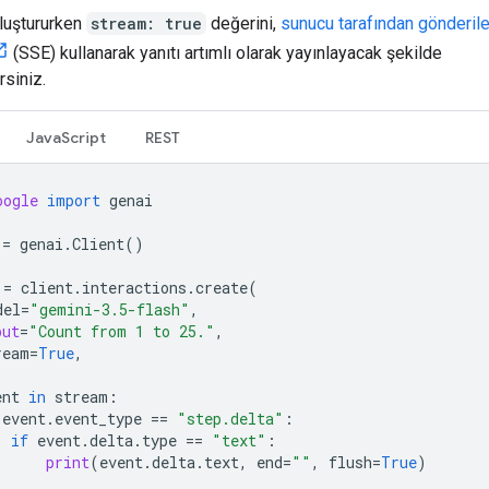
oluştururken
stream: true
değerini,
sunucu tarafından gönderil
(SSE) kullanarak yanıtı artımlı olarak yayınlayacak şekilde
rsiniz.
JavaScript
REST
oogle
import
genai
=
genai
.
Client
()
=
client
.
interactions
.
create
(
del
=
"gemini-3.5-flash"
,
put
=
"Count from 1 to 25."
,
ream
=
True
,
ent
in
stream
:
event
.
event_type
==
"step.delta"
:
if
event
.
delta
.
type
==
"text"
:
print
(
event
.
delta
.
text
,
end
=
""
,
flush
=
True
)