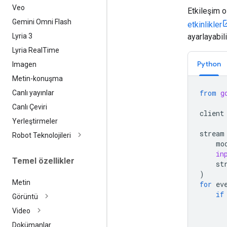
Veo
Etkileşim 
Gemini Omni Flash
etkinlikler
Lyria 3
ayarlayabili
Lyria Real
Time
Python
Imagen
Metin-konuşma
from
g
Canlı yayınlar
Canlı Çeviri
client
Yerleştirmeler
stream
Robot Teknolojileri
mo
in
Temel özellikler
st
)
Metin
for
ev
if
Görüntü
Video
Dokümanlar