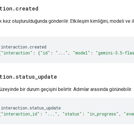
tion
.
created
lk kez oluşturulduğunda gönderilir. Etkileşim kimliğini, modeli ve 
interaction
.
created
{
"interaction"
:
{
"id"
:
"..."
,
"model"
:
"gemini-3.5-fla
tion
.
status
_
update
üzeyinde bir durum geçişini belirtir. Adımlar arasında görünebilir.
interaction
.
status_update
{
"interaction_id"
:
"..."
,
"status"
:
"in_progress"
,
"eve