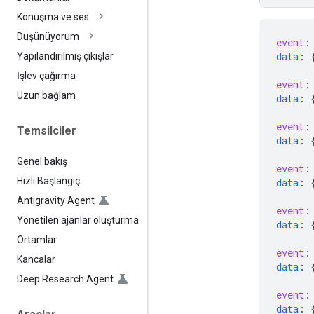
Konuşma ve ses
Düşünüyorum
event
:
data
:
Yapılandırılmış çıkışlar
İşlev çağırma
event
:
Uzun bağlam
data
:
event
:
Temsilciler
data
:
Genel bakış
event
:
Hızlı Başlangıç
data
:
Antigravity Agent
event
:
Yönetilen ajanlar oluşturma
data
:
Ortamlar
event
:
Kancalar
data
:
Deep Research Agent
event
:
data
: