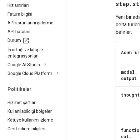
step
.
st
Hız sınırları
Fatura bilgisi
Yeni bir ad
API sorunlarını giderme
delta türle
API hataları
belirler:
Durum
İş ortağı ve kitaplık
Adım Tür
entegrasyonları
Google AI Studio
model
_
Google Cloud Platform
output
Politikalar
thought
Hizmet şartları
Kullanılabildiği bölgeler
Kötüye kullanım izleme
Geri bildirim bilgileri
functio
call