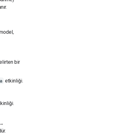
nır.
 model,
elirten bir
a
etkinliği.
kinliği.
→
ür.