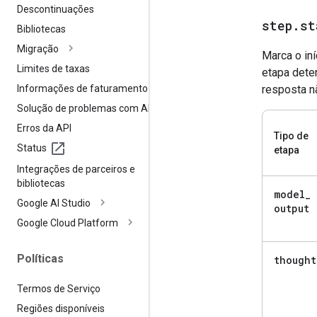
Descontinuações
step
.
st
Bibliotecas
Migração
Marca o in
Limites de taxas
etapa dete
Informações de faturamento
resposta nã
Solução de problemas com APIs
Erros da API
Tipo de
Status
etapa
Integrações de parceiros e
bibliotecas
model
_
Google AI Studio
output
Google Cloud Platform
Políticas
thought
Termos de Serviço
Regiões disponíveis