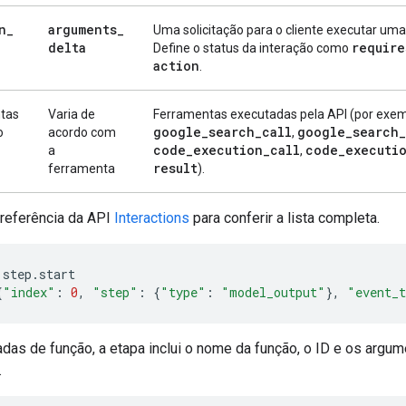
n
_
arguments
_
Uma solicitação para o cliente executar uma
delta
require
Define o status da interação como
action
.
tas
Varia de
Ferramentas executadas pela API (por exem
google
_
search
_
call
google
_
search
_
o
acordo com
,
code
_
execution
_
call
code
_
executi
a
,
result
ferramenta
).
 referência da API
Interactions
para conferir a lista completa.
step
.
start
{
"index"
:
0
,
"step"
:
{
"type"
:
"model_output"
},
"event_
das de função, a etapa inclui o nome da função, o ID e os argu
.