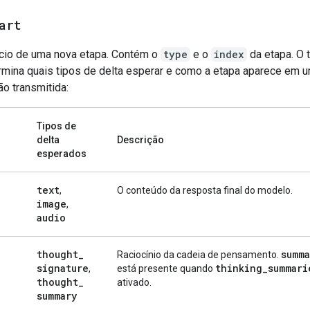
art
ício de uma nova etapa. Contém o
type
e o
index
da etapa. O 
rmina quais tipos de delta esperar e como a etapa aparece em 
o transmitida:
Tipos de
delta
Descrição
esperados
text
,
O conteúdo da resposta final do modelo.
image
,
audio
thought
_
summa
Raciocínio da cadeia de pensamento.
signature
thinking
_
summari
,
está presente quando
thought
_
ativado.
summary