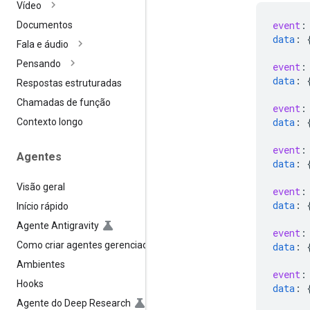
Vídeo
event
:
Documentos
data
:
Fala e áudio
Pensando
event
:
data
:
Respostas estruturadas
Chamadas de função
event
:
data
:
Contexto longo
event
:
Agentes
data
:
Visão geral
event
:
data
:
Início rápido
Agente Antigravity
event
:
Como criar agentes gerenciados
data
:
Ambientes
event
:
Hooks
data
:
Agente do Deep Research