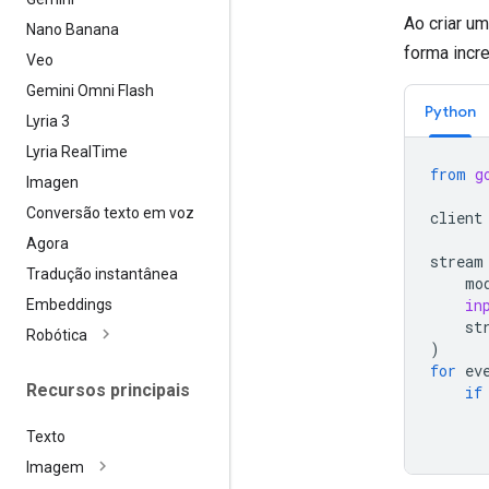
Ao criar um
Nano Banana
forma incr
Veo
Gemini Omni Flash
Python
Lyria 3
Lyria Real
Time
from
g
Imagen
Conversão texto em voz
client
Agora
stream
Tradução instantânea
mo
in
Embeddings
st
Robótica
)
for
ev
Recursos principais
if
Texto
Imagem