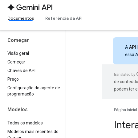
Documentos
Referência da API
Começar
A
API 
Visão geral
essa A
Começar
Chaves de API
Preço
de conteúdo
Configuração do agente de
podem ter e
programação
Modelos
Página inicial
Inter
Todos os modelos
Modelos mais recentes do
Gemini