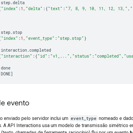
step
.
delta
{
"index"
:
1
,
"delta"
:{
"text"
:
"7, 8, 9, 10, 11, 12, 13,"
,
"
step
.
stop
{
"index"
:
1
,
"event_type"
:
"step.stop"
}
interaction
.
completed
{
"interaction"
:{
"id"
:
"v1_..."
,
"status"
:
"completed"
,
"us
done
[
DONE
]
de evento
o enviado pelo servidor inclui um
event_type
nomeado e dad
. A API Interactions usa um modelo de transmissão simétrico 
(texto, chamadas de ferramenta, raciocínio) flui por um evento
b