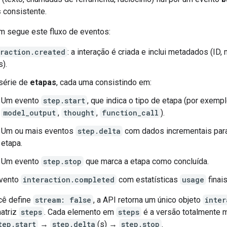
s
consistente.
m segue este fluxo de eventos:
eraction.created
: a interação é criada e inclui metadados (ID,
s).
série de
etapas
, cada uma consistindo em:
Um evento
step.start
, que indica o tipo de etapa (por exempl
model_output
,
thought
,
function_call
).
Um ou mais eventos
step.delta
com dados incrementais par
etapa.
Um evento
step.stop
que marca a etapa como concluída.
vento
interaction.completed
com estatísticas
usage
finais
cê define
stream: false
, a API retorna um único objeto
inter
atriz
steps
. Cada elemento em
steps
é a versão totalmente 
tep.start
→
step.delta
(s) →
step.stop
.