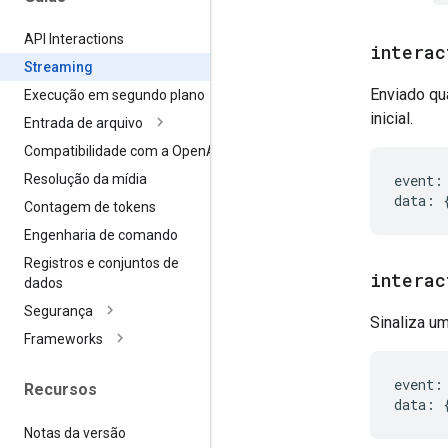
API Interactions
interac
Streaming
Enviado qua
Execução em segundo plano
inicial.
Entrada de arquivo
Compatibilidade com a Open
AI
event
:
Resolução da mídia
data
:
Contagem de tokens
Engenharia de comando
Registros e conjuntos de
interac
dados
Segurança
Sinaliza um
Frameworks
event
:
Recursos
data
:
Notas da versão