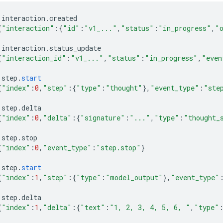
interaction
.
created
{
"interaction"
:{
"id"
:
"v1_..."
,
"status"
:
"in_progress"
,
"
interaction
.
status_update
{
"interaction_id"
:
"v1_..."
,
"status"
:
"in_progress"
,
"even
step
.
start
{
"index"
:
0
,
"step"
:{
"type"
:
"thought"
}
,
"event_type"
:
"ste
step
.
delta
{
"index"
:
0
,
"delta"
:{
"signature"
:
"..."
,
"type"
:
"thought_
step
.
stop
{
"index"
:
0
,
"event_type"
:
"step.stop"
}
step
.
start
{
"index"
:
1
,
"step"
:{
"type"
:
"model_output"
}
,
"event_type"
step
.
delta
{
"index"
:
1
,
"delta"
:{
"text"
:
"1, 2, 3, 4, 5, 6, "
,
"type"