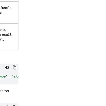
 função.
s
_
plo,
result
,
on
_
type"
:
"step.start"
}
mentos