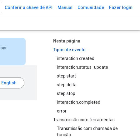
Conferir a chave de API
Manual
Comunidade
Fazer login
Nesta página
usar
Tipos de evento
interaction.created
interaction.status_update
step.start
step.delta
step.stop
interaction.completed
error
Transmissão com ferramentas
Transmissão com chamada de
função