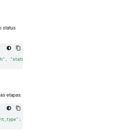
o status
sh"
,
"status"
:
"in_progress"
,
"object"
:
"interaction"
},
 as etapas.
nt_type"
:
"interaction.status_update"
}