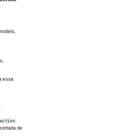
 modelo,
o,
a essa
.
action
montada de