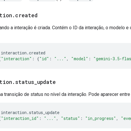
tion
.
created
ndo a interação é criada. Contém o ID da interação, o modelo e 
interaction
.
created
{
"interaction"
:
{
"id"
:
"..."
,
"model"
:
"gemini-3.5-fla
tion
.
status
_
update
a transição de status no nível da interação. Pode aparecer entre
interaction
.
status_update
{
"interaction_id"
:
"..."
,
"status"
:
"in_progress"
,
"eve