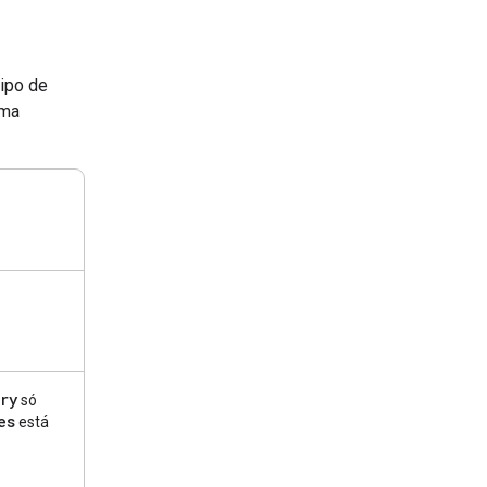
tipo de
uma
ry
só
es
está