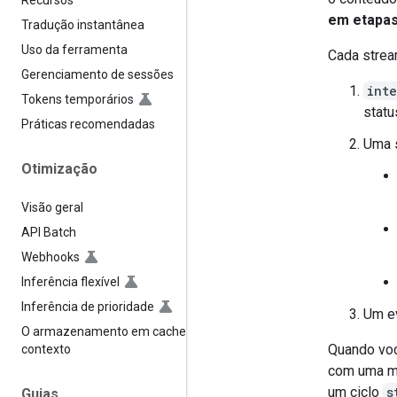
Recursos
em etapa
Tradução instantânea
Uso da ferramenta
Cada strea
Gerenciamento de sessões
int
Tokens temporários
statu
Práticas recomendadas
Uma 
Otimização
Visão geral
API Batch
Webhooks
Inferência flexível
Inferência de prioridade
Um e
O armazenamento em cache de
Quando vo
contexto
com uma m
um ciclo
s
Guias