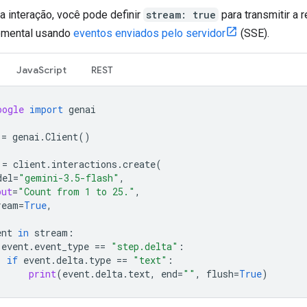
a interação, você pode definir
stream: true
para transmitir a 
emental usando
eventos enviados pelo servidor
(SSE).
JavaScript
REST
oogle
import
genai
=
genai
.
Client
()
=
client
.
interactions
.
create
(
del
=
"gemini-3.5-flash"
,
put
=
"Count from 1 to 25."
,
ream
=
True
,
ent
in
stream
:
event
.
event_type
==
"step.delta"
:
if
event
.
delta
.
type
==
"text"
:
print
(
event
.
delta
.
text
,
end
=
""
,
flush
=
True
)