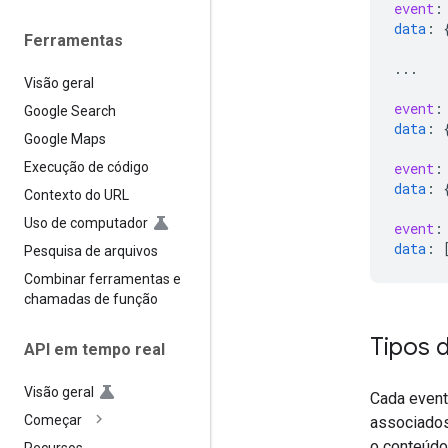
event
:
data
:
Ferramentas
...
Visão geral
event
:
Google Search
data
:
Google Maps
event
:
Execução de código
data
:
Contexto do URL
Uso de computador
event
:
data
:
Pesquisa de arquivos
Combinar ferramentas e
chamadas de função
Tipos 
API em tempo real
Visão geral
Cada event
Começar
associados
o conteúdo 