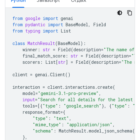
Python
JavaScript
ОТДЫХ
from
google
import
genai
from
pydantic
import
BaseModel
,
Field
from
typing
import
List
class
MatchResult
(
BaseModel
):
winner
:
str
=
Field
(
description
=
"The name of t
final_match_score
:
str
=
Field
(
description
=
"Th
scorers
:
List
[
str
]
=
Field
(
description
=
"The na
client
=
genai
.
Client
()
interaction
=
client
.
interactions
.
create
(
model
=
"gemini-3.1-pro-preview"
,
input
=
"Search for all details for the latest E
tools
=
[{
"type"
:
"google_search"
},
{
"type"
:
"u
response_format
=
{
"type"
:
"text"
,
"mime_type"
:
"application/json"
,
"schema"
:
MatchResult
.
model_json_schema
()
},