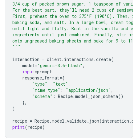
3/4 cup of packed brown sugar, 1 teaspoon of vanill
For the best part, they'll need 2 cups of semiswee
First, preheat the oven to 375°F (190°C). Then, in
baking soda, and salt. In a large bowl, cream toge
until light and fluffy. Beat in the vanilla and eg
ingredients until just combined. Finally, stir in 
onto ungreased baking sheets and bake for 9 to 11 
"""
interaction
=
client
.
interactions
.
create
(
model
=
"gemini-3.6-flash"
,
input
=
prompt
,
response_format
=
{
"type"
:
"text"
,
"mime_type"
:
"application/json"
,
"schema"
:
Recipe
.
model_json_schema
()
},
)
recipe
=
Recipe
.
model_validate_json
(
interaction
.
ou
print
(
recipe
)