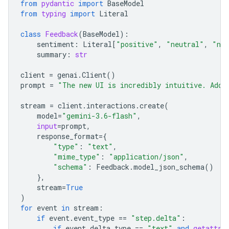
from
pydantic
import
BaseModel
from
typing
import
Literal
class
Feedback
(
BaseModel
):
sentiment
:
Literal
[
"positive"
,
"neutral"
,
"neg
summary
:
str
client
=
genai
.
Client
()
prompt
=
"The new UI is incredibly intuitive. Add 
stream
=
client
.
interactions
.
create
(
model
=
"gemini-3.6-flash"
,
input
=
prompt
,
response_format
=
{
"type"
:
"text"
,
"mime_type"
:
"application/json"
,
"schema"
:
Feedback
.
model_json_schema
()
},
stream
=
True
)
for
event
in
stream
:
if
event
.
event_type
==
"step.delta"
:
if
event
.
delta
.
type
==
"text"
and
getattr
(