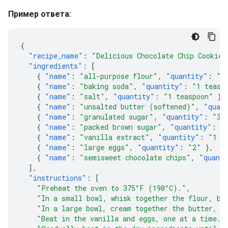
Пример ответа:
{
"recipe_name"
:
"Delicious Chocolate Chip Cookies
"ingredients"
:
[
{
"name"
:
"all-purpose flour"
,
"quantity"
:
"2
{
"name"
:
"baking soda"
,
"quantity"
:
"1 teasp
{
"name"
:
"salt"
,
"quantity"
:
"1 teaspoon"
},
{
"name"
:
"unsalted butter (softened)"
,
"quan
{
"name"
:
"granulated sugar"
,
"quantity"
:
"3/
{
"name"
:
"packed brown sugar"
,
"quantity"
:
"
{
"name"
:
"vanilla extract"
,
"quantity"
:
"1 t
{
"name"
:
"large eggs"
,
"quantity"
:
"2"
},
{
"name"
:
"semisweet chocolate chips"
,
"quant
],
"instructions"
:
[
"Preheat the oven to 375°F (190°C)."
,
"In a small bowl, whisk together the flour, ba
"In a large bowl, cream together the butter, g
"Beat in the vanilla and eggs, one at a time."