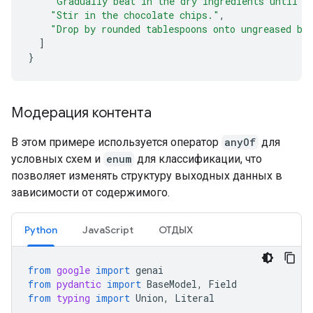
"Gradually beat in the dry ingredients until j
"Stir in the chocolate chips."
,
"Drop by rounded tablespoons onto ungreased ba
]
}
Модерация контента
В этом примере используется оператор
anyOf
для
условных схем и
enum
для классификации, что
позволяет изменять структуру выходных данных в
зависимости от содержимого.
Python
JavaScript
ОТДЫХ
from
google
import
genai
from
pydantic
import
BaseModel
,
Field
from
typing
import
Union
,
Literal