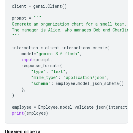
client
=
genai
.
Client
()
prompt
=
"""
Generate an organization chart for a small team.
The manager is Alice, who manages Bob and Charlie.
"""
interaction
=
client
.
interactions
.
create
(
model
=
"gemini-3.6-flash"
,
input
=
prompt
,
response_format
=
{
"type"
:
"text"
,
"mime_type"
:
"application/json"
,
"schema"
:
Employee
.
model_json_schema
()
},
)
employee
=
Employee
.
model_validate_json
(
interactio
print
(
employee
)
Пример ответа: