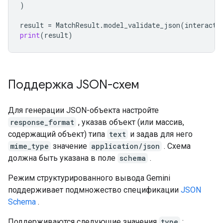
)
result
=
MatchResult
.
model_validate_json
(
interacti
print
(
result
)
Поддержка JSON-схем
Для генерации JSON-объекта настройте
response_format
, указав объект (или массив,
содержащий объект) типа
text
и задав для него
mime_type
значение
application/json
. Схема
должна быть указана в поле
schema
.
Режим структурированного вывода Gemini
поддерживает подмножество спецификации
JSON
Schema
.
Поддерживаются следующие значения
type
: