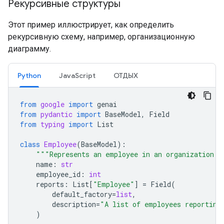
Рекурсивные структуры
Этот пример иллюстрирует, как определить
рекурсивную схему, например, организационную
диаграмму.
Python
JavaScript
ОТДЫХ
from
google
import
genai
from
pydantic
import
BaseModel
,
Field
from
typing
import
List
class
Employee
(
BaseModel
):
"""Represents an employee in an organization."
name
:
str
employee_id
:
int
reports
:
List
[
"Employee"
]
=
Field
(
default_factory
=
list
,
description
=
"A list of employees reporting
)