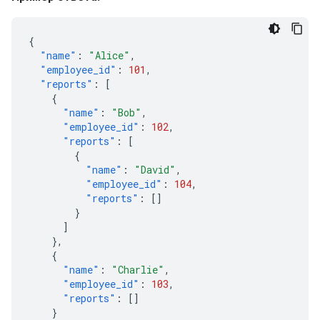
{
"name"
:
"Alice"
,
"employee_id"
:
101
,
"reports"
:
[
{
"name"
:
"Bob"
,
"employee_id"
:
102
,
"reports"
:
[
{
"name"
:
"David"
,
"employee_id"
:
104
,
"reports"
:
[]
}
]
},
{
"name"
:
"Charlie"
,
"employee_id"
:
103
,
"reports"
:
[]
}