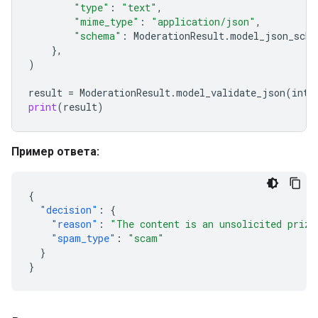
"type"
:
"text"
,
"mime_type"
:
"application/json"
,
"schema"
:
ModerationResult
.
model_json_sche
},
)
result
=
ModerationResult
.
model_validate_json
(
inte
print
(
result
)
Пример ответа:
{
"decision"
:
{
"reason"
:
"The content is an unsolicited prize
"spam_type"
:
"scam"
}
}