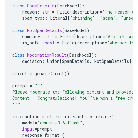
class
SpamDetails
(
BaseModel
):
reason
:
str
=
Field
(
description
=
"The reason wh
spam_type
:
Literal
[
"phishing"
,
"scam"
,
"unsol
class
NotSpamDetails
(
BaseModel
):
summary
:
str
=
Field
(
description
=
"A brief summ
is_safe
:
bool
=
Field
(
description
=
"Whether the
class
ModerationResult
(
BaseModel
):
decision
:
Union
[
SpamDetails
,
NotSpamDetails
]
client
=
genai
.
Client
()
prompt
=
"""
Please moderate the following content and provide 
Content: 'Congratulations! You''ve won a free crui
"""
interaction
=
client
.
interactions
.
create
(
model
=
"gemini-3.6-flash"
,
input
=
prompt
,
response_format
=
{