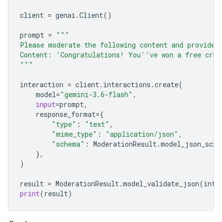
client
=
genai
.
Client
()
prompt
=
"""
Please moderate the following content and provide 
Content: 'Congratulations! You''ve won a free crui
"""
interaction
=
client
.
interactions
.
create
(
model
=
"gemini-3.6-flash"
,
input
=
prompt
,
response_format
=
{
"type"
:
"text"
,
"mime_type"
:
"application/json"
,
"schema"
:
ModerationResult
.
model_json_sche
},
)
result
=
ModerationResult
.
model_validate_json
(
inte
print
(
result
)