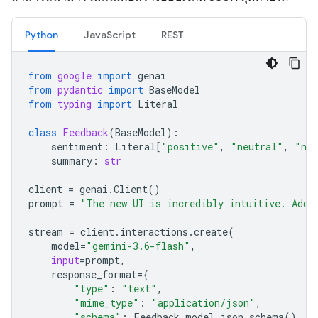
Python
JavaScript
REST
from
google
import
genai
from
pydantic
import
BaseModel
from
typing
import
Literal
class
Feedback
(
BaseModel
):
sentiment
:
Literal
[
"positive"
,
"neutral"
,
"neg
summary
:
str
client
=
genai
.
Client
()
prompt
=
"The new UI is incredibly intuitive. Add 
stream
=
client
.
interactions
.
create
(
model
=
"gemini-3.6-flash"
,
input
=
prompt
,
response_format
=
{
"type"
:
"text"
,
"mime_type"
:
"application/json"
,
"schema"
:
Feedback
.
model_json_schema
()