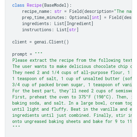
class
Recipe
(
BaseModel
):
recipe_name
:
str
=
Field
(
description
=
"The name
prep_time_minutes
:
Optional
[
int
]
=
Field
(
descr
ingredients
:
List
[
Ingredient
]
instructions
:
List
[
str
]
client
=
genai
.
Client
()
prompt
=
"""
Please extract the recipe from the following text.
The user wants to make delicious chocolate chip co
They need 2 and 1/4 cups of all-purpose flour, 1 t
1 teaspoon of salt, 1 cup of unsalted butter (soft
3/4 cup of packed brown sugar, 1 teaspoon of vanill
For the best part, they'll need 2 cups of semiswee
First, preheat the oven to 375°F (190°C). Then, in
baking soda, and salt. In a large bowl, cream toge
until light and fluffy. Beat in the vanilla and eg
ingredients until just combined. Finally, stir in 
onto ungreased baking sheets and bake for 9 to 11 
"""