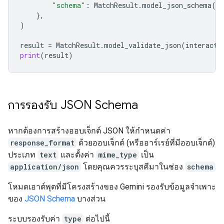
"schema"
:
MatchResult
.
model_json_schema
()
},
)
result
=
MatchResult
.
model_validate_json
(
interacti
print
(
result
)
การรองรับ JSON Schema
หากต้องการสร้างออบเจ็กต์ JSON ให้กำหนดค่า
response_format
ด้วยออบเจ็กต์ (หรืออาร์เรย์ที่มีออบเจ็กต์)
ประเภท
text
และตั้งค่า
mime_type
เป็น
application/json
โดยคุณควรระบุสคีมาในช่อง
schema
โหมดเอาต์พุตที่มีโครงสร้างของ Gemini รองรับข้อมูลจำเพาะ
ของ
JSON Schema
บางส่วน
ระบบรองรับค่า
type
ต่อไปนี้