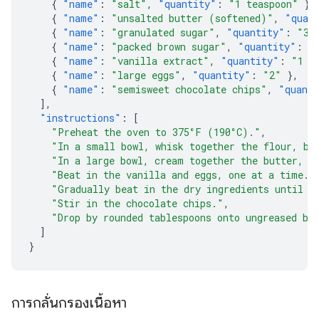
{
"name"
:
"salt"
,
"quantity"
:
"1 teaspoon"
},
{
"name"
:
"unsalted butter (softened)"
,
"quan
{
"name"
:
"granulated sugar"
,
"quantity"
:
"3/
{
"name"
:
"packed brown sugar"
,
"quantity"
:
"
{
"name"
:
"vanilla extract"
,
"quantity"
:
"1 t
{
"name"
:
"large eggs"
,
"quantity"
:
"2"
},
{
"name"
:
"semisweet chocolate chips"
,
"quant
],
"instructions"
:
[
"Preheat the oven to 375°F (190°C)."
,
"In a small bowl, whisk together the flour, ba
"In a large bowl, cream together the butter, g
"Beat in the vanilla and eggs, one at a time."
"Gradually beat in the dry ingredients until j
"Stir in the chocolate chips."
,
"Drop by rounded tablespoons onto ungreased ba
]
}
การกลั่นกรองเนื้อหา