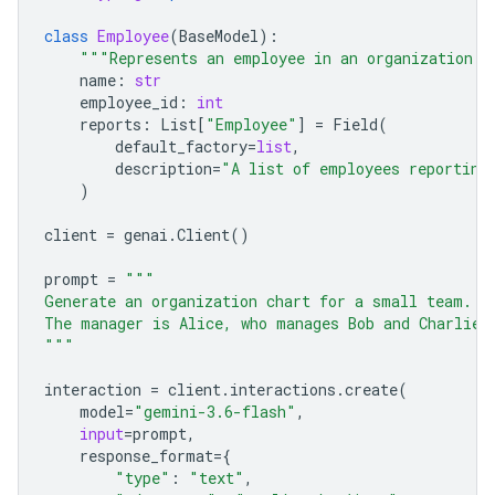
class
Employee
(
BaseModel
):
"""Represents an employee in an organization."
name
:
str
employee_id
:
int
reports
:
List
[
"Employee"
]
=
Field
(
default_factory
=
list
,
description
=
"A list of employees reporting
)
client
=
genai
.
Client
()
prompt
=
"""
Generate an organization chart for a small team.
The manager is Alice, who manages Bob and Charlie.
"""
interaction
=
client
.
interactions
.
create
(
model
=
"gemini-3.6-flash"
,
input
=
prompt
,
response_format
=
{
"type"
:
"text"
,