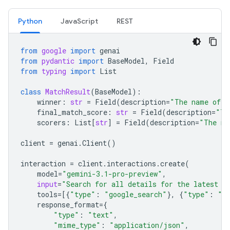
Python
JavaScript
REST
from
google
import
genai
from
pydantic
import
BaseModel
,
Field
from
typing
import
List
class
MatchResult
(
BaseModel
):
winner
:
str
=
Field
(
description
=
"The name of t
final_match_score
:
str
=
Field
(
description
=
"Th
scorers
:
List
[
str
]
=
Field
(
description
=
"The na
client
=
genai
.
Client
()
interaction
=
client
.
interactions
.
create
(
model
=
"gemini-3.1-pro-preview"
,
input
=
"Search for all details for the latest E
tools
=
[{
"type"
:
"google_search"
},
{
"type"
:
"u
response_format
=
{
"type"
:
"text"
,
"mime_type"
:
"application/json"
,