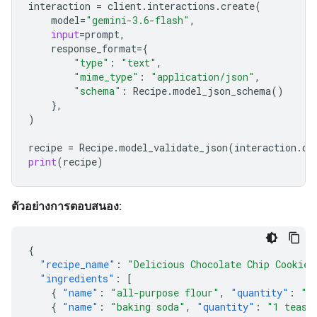
interaction
=
client
.
interactions
.
create
(
model
=
"gemini-3.6-flash"
,
input
=
prompt
,
response_format
=
{
"type"
:
"text"
,
"mime_type"
:
"application/json"
,
"schema"
:
Recipe
.
model_json_schema
()
},
)
recipe
=
Recipe
.
model_validate_json
(
interaction
.
ou
print
(
recipe
)
ตัวอย่างการตอบสนอง:
{
"recipe_name"
:
"Delicious Chocolate Chip Cookies
"ingredients"
:
[
{
"name"
:
"all-purpose flour"
,
"quantity"
:
"2
{
"name"
:
"baking soda"
,
"quantity"
:
"1 teasp