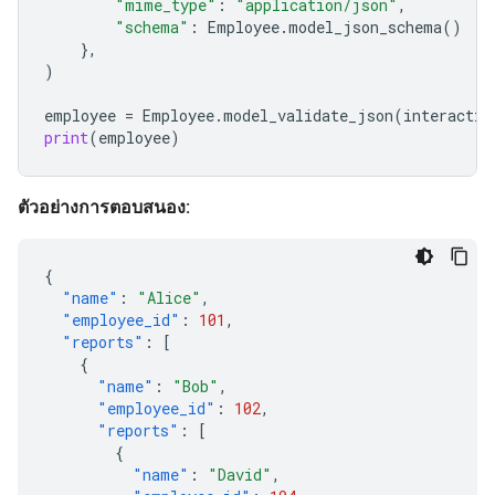
"mime_type"
:
"application/json"
,
"schema"
:
Employee
.
model_json_schema
()
},
)
employee
=
Employee
.
model_validate_json
(
interactio
print
(
employee
)
ตัวอย่างการตอบสนอง:
{
"name"
:
"Alice"
,
"employee_id"
:
101
,
"reports"
:
[
{
"name"
:
"Bob"
,
"employee_id"
:
102
,
"reports"
:
[
{
"name"
:
"David"
,