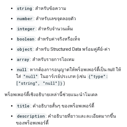
string
: สำหรับข้อความ
number
: สำหรับเลขจุดลอยตัว
integer
: สำหรับจำนวนเต็ม
boolean
: สำหรับค่าจริงหรือเท็จ
object
: สำหรับ Structured Data พร้อมคู่คีย์-ค่า
array
: สำหรับรายการไอเทม
null
: หากต้องการอนุญาตให้พร็อพเพอร์ตี้เป็น null ให้
ใส่
"null"
ในอาร์เรย์ประเภท (เช่น
{"type":
["string", "null"]}
)
พร็อพเพอร์ตี้เชิงอธิบายเหล่านี้ช่วยแนะนำโมเดล
title
: คำอธิบายสั้นๆ ของพร็อพเพอร์ตี้
description
: คำอธิบายที่ยาวและละเอียดมากขึ้น
ของพร็อพเพอร์ตี้