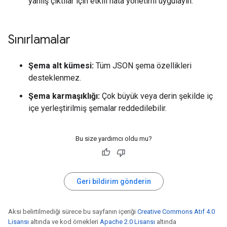
yanlış çıktılar için etkili hata yönetimi uygulayın.
Sınırlamalar
Şema alt kümesi:
Tüm JSON şema özellikleri
desteklenmez.
Şema karmaşıklığı:
Çok büyük veya derin şekilde iç
içe yerleştirilmiş şemalar reddedilebilir.
Bu size yardımcı oldu mu?
Geri bildirim gönderin
Aksi belirtilmediği sürece bu sayfanın içeriği
Creative Commons Atıf 4.0
Lisansı
altında ve kod örnekleri
Apache 2.0 Lisansı
altında