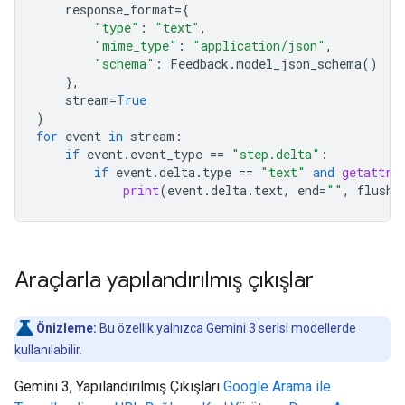
response_format
=
{
"type"
:
"text"
,
"mime_type"
:
"application/json"
,
"schema"
:
Feedback
.
model_json_schema
()
},
stream
=
True
)
for
event
in
stream
:
if
event
.
event_type
==
"step.delta"
:
if
event
.
delta
.
type
==
"text"
and
getattr
(
print
(
event
.
delta
.
text
,
end
=
""
,
flush
=
Araçlarla yapılandırılmış çıkışlar
Önizleme:
Bu özellik yalnızca Gemini 3 serisi modellerde
kullanılabilir.
Gemini 3, Yapılandırılmış Çıkışları
Google Arama ile