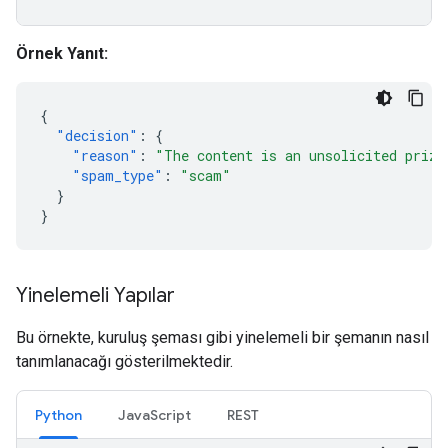
Örnek Yanıt:
{
"decision"
:
{
"reason"
:
"The content is an unsolicited prize
"spam_type"
:
"scam"
}
}
Yinelemeli Yapılar
Bu örnekte, kuruluş şeması gibi yinelemeli bir şemanın nasıl
tanımlanacağı gösterilmektedir.
Python
JavaScript
REST