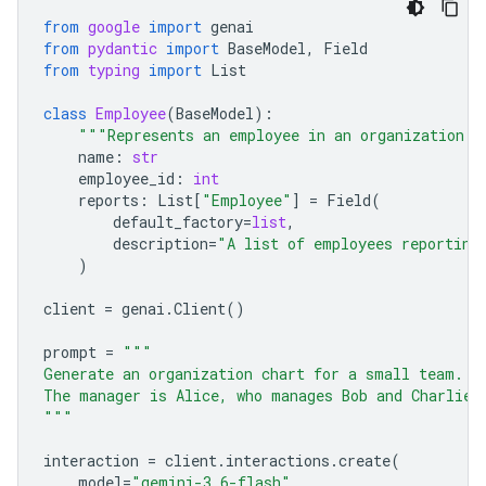
from
google
import
genai
from
pydantic
import
BaseModel
,
Field
from
typing
import
List
class
Employee
(
BaseModel
):
"""Represents an employee in an organization."
name
:
str
employee_id
:
int
reports
:
List
[
"Employee"
]
=
Field
(
default_factory
=
list
,
description
=
"A list of employees reporting
)
client
=
genai
.
Client
()
prompt
=
"""
Generate an organization chart for a small team.
The manager is Alice, who manages Bob and Charlie.
"""
interaction
=
client
.
interactions
.
create
(
model
=
"gemini-3.6-flash"
,