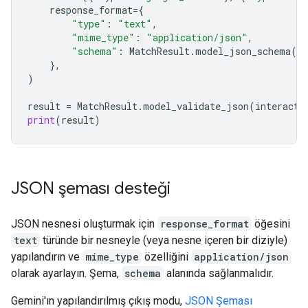
response_format
=
{
"type"
:
"text"
,
"mime_type"
:
"application/json"
,
"schema"
:
MatchResult
.
model_json_schema
()
},
)
result
=
MatchResult
.
model_validate_json
(
interacti
print
(
result
)
JSON şeması desteği
JSON nesnesi oluşturmak için
response_format
öğesini
text
türünde bir nesneyle (veya nesne içeren bir diziyle)
yapılandırın ve
mime_type
özelliğini
application/json
olarak ayarlayın. Şema,
schema
alanında sağlanmalıdır.
Gemini'ın yapılandırılmış çıkış modu,
JSON Şeması