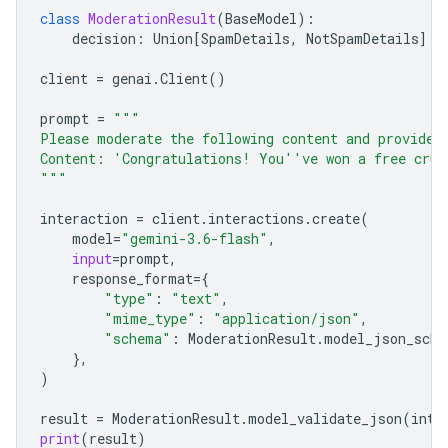
class
ModerationResult
(
BaseModel
):
decision
:
Union
[
SpamDetails
,
NotSpamDetails
]
client
=
genai
.
Client
()
prompt
=
"""
Please moderate the following content and provide 
Content: 'Congratulations! You''ve won a free crui
"""
interaction
=
client
.
interactions
.
create
(
model
=
"gemini-3.6-flash"
,
input
=
prompt
,
response_format
=
{
"type"
:
"text"
,
"mime_type"
:
"application/json"
,
"schema"
:
ModerationResult
.
model_json_sche
},
)
result
=
ModerationResult
.
model_validate_json
(
inte
print
(
result
)