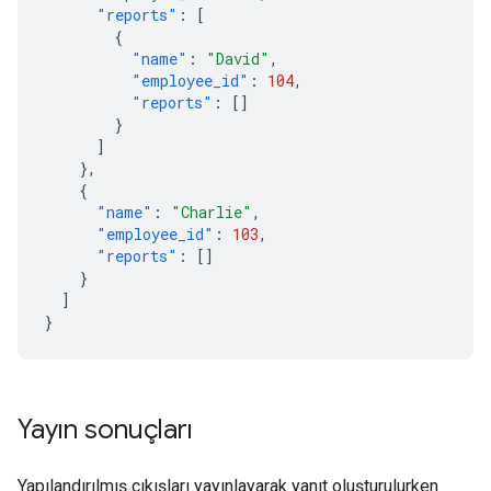
"reports"
:
[
{
"name"
:
"David"
,
"employee_id"
:
104
,
"reports"
:
[]
}
]
},
{
"name"
:
"Charlie"
,
"employee_id"
:
103
,
"reports"
:
[]
}
]
}
Yayın sonuçları
Yapılandırılmış çıkışları yayınlayarak yanıt oluşturulurken