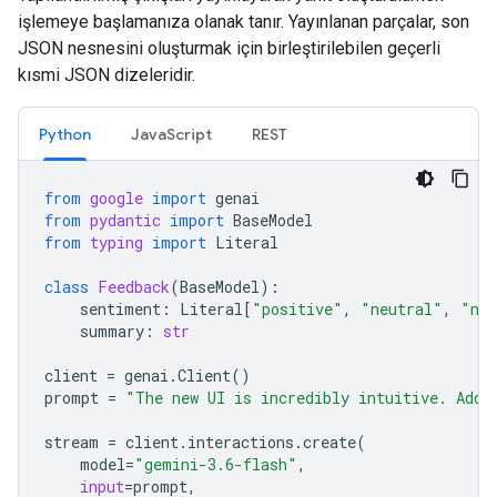
işlemeye başlamanıza olanak tanır. Yayınlanan parçalar, son
JSON nesnesini oluşturmak için birleştirilebilen geçerli
kısmi JSON dizeleridir.
Python
JavaScript
REST
from
google
import
genai
from
pydantic
import
BaseModel
from
typing
import
Literal
class
Feedback
(
BaseModel
):
sentiment
:
Literal
[
"positive"
,
"neutral"
,
"neg
summary
:
str
client
=
genai
.
Client
()
prompt
=
"The new UI is incredibly intuitive. Add 
stream
=
client
.
interactions
.
create
(
model
=
"gemini-3.6-flash"
,
input
=
prompt
,