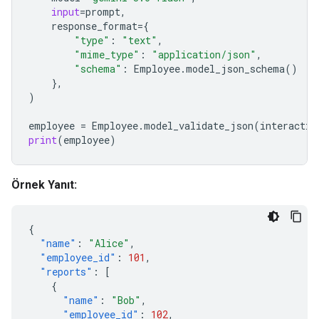
input
=
prompt
,
response_format
=
{
"type"
:
"text"
,
"mime_type"
:
"application/json"
,
"schema"
:
Employee
.
model_json_schema
()
},
)
employee
=
Employee
.
model_validate_json
(
interactio
print
(
employee
)
Örnek Yanıt:
{
"name"
:
"Alice"
,
"employee_id"
:
101
,
"reports"
:
[
{
"name"
:
"Bob"
,
"employee_id"
:
102
,