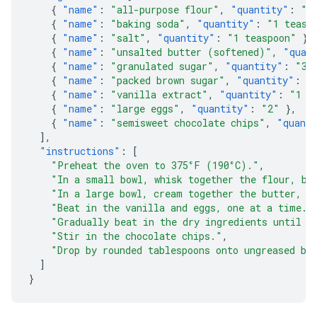
{
"name"
:
"all-purpose flour"
,
"quantity"
:
"2
{
"name"
:
"baking soda"
,
"quantity"
:
"1 teasp
{
"name"
:
"salt"
,
"quantity"
:
"1 teaspoon"
},
{
"name"
:
"unsalted butter (softened)"
,
"quan
{
"name"
:
"granulated sugar"
,
"quantity"
:
"3/
{
"name"
:
"packed brown sugar"
,
"quantity"
:
"
{
"name"
:
"vanilla extract"
,
"quantity"
:
"1 t
{
"name"
:
"large eggs"
,
"quantity"
:
"2"
},
{
"name"
:
"semisweet chocolate chips"
,
"quant
],
"instructions"
:
[
"Preheat the oven to 375°F (190°C)."
,
"In a small bowl, whisk together the flour, ba
"In a large bowl, cream together the butter, g
"Beat in the vanilla and eggs, one at a time."
"Gradually beat in the dry ingredients until j
"Stir in the chocolate chips."
,
"Drop by rounded tablespoons onto ungreased ba
]
}