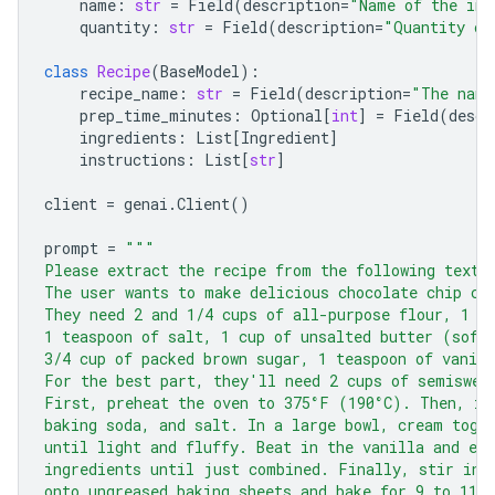
name
:
str
=
Field
(
description
=
"Name of the ing
quantity
:
str
=
Field
(
description
=
"Quantity of
class
Recipe
(
BaseModel
):
recipe_name
:
str
=
Field
(
description
=
"The name
prep_time_minutes
:
Optional
[
int
]
=
Field
(
descr
ingredients
:
List
[
Ingredient
]
instructions
:
List
[
str
]
client
=
genai
.
Client
()
prompt
=
"""
Please extract the recipe from the following text.
The user wants to make delicious chocolate chip co
They need 2 and 1/4 cups of all-purpose flour, 1 t
1 teaspoon of salt, 1 cup of unsalted butter (soft
3/4 cup of packed brown sugar, 1 teaspoon of vanill
For the best part, they'll need 2 cups of semiswee
First, preheat the oven to 375°F (190°C). Then, in
baking soda, and salt. In a large bowl, cream toge
until light and fluffy. Beat in the vanilla and eg
ingredients until just combined. Finally, stir in 
onto ungreased baking sheets and bake for 9 to 11 