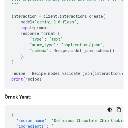
"""
interaction
=
client
.
interactions
.
create
(
model
=
"gemini-3.6-flash"
,
input
=
prompt
,
response_format
=
{
"type"
:
"text"
,
"mime_type"
:
"application/json"
,
"schema"
:
Recipe
.
model_json_schema
()
},
)
recipe
=
Recipe
.
model_validate_json
(
interaction
.
ou
print
(
recipe
)
Örnek Yanıt:
{
"recipe_name"
:
"Delicious Chocolate Chip Cookies
"ingredients"
:
[