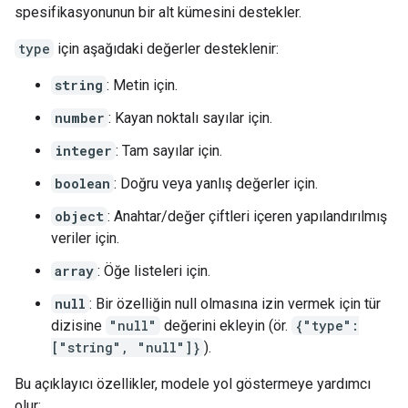
spesifikasyonunun bir alt kümesini destekler.
type
için aşağıdaki değerler desteklenir:
string
: Metin için.
number
: Kayan noktalı sayılar için.
integer
: Tam sayılar için.
boolean
: Doğru veya yanlış değerler için.
object
: Anahtar/değer çiftleri içeren yapılandırılmış
veriler için.
array
: Öğe listeleri için.
null
: Bir özelliğin null olmasına izin vermek için tür
dizisine
"null"
değerini ekleyin (ör.
{"type":
["string", "null"]}
).
Bu açıklayıcı özellikler, modele yol göstermeye yardımcı
olur: