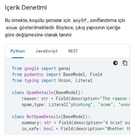
İçerik Denetimi
Bu örnekte, koşullu şemalar için
anyOf
, sınıflandırma için
enum
gösterilmektedir. Böylece, çıkış yapısının içeriğe
göre değişmesine olanak tanınır.
Python
JavaScript
REST
from
google
import
genai
from
pydantic
import
BaseModel
,
Field
from
typing
import
Union
,
Literal
class
SpamDetails
(
BaseModel
):
reason
:
str
=
Field
(
description
=
"The reason wh
spam_type
:
Literal
[
"phishing"
,
"scam"
,
"unsol
class
NotSpamDetails
(
BaseModel
):
summary
:
str
=
Field
(
description
=
"A brief summ
is_safe
:
bool
=
Field
(
description
=
"Whether the