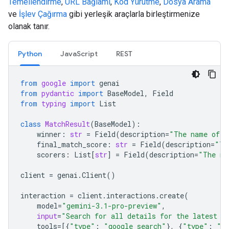
Temellendirme
,
URL Bağlamı
,
Kod Yürütme
,
Dosya Arama
ve
İşlev Çağırma
gibi yerleşik araçlarla birleştirmenize
olanak tanır.
Python
JavaScript
REST
from
google
import
genai
from
pydantic
import
BaseModel
,
Field
from
typing
import
List
class
MatchResult
(
BaseModel
):
winner
:
str
=
Field
(
description
=
"The name of t
final_match_score
:
str
=
Field
(
description
=
"Th
scorers
:
List
[
str
]
=
Field
(
description
=
"The na
client
=
genai
.
Client
()
interaction
=
client
.
interactions
.
create
(
model
=
"gemini-3.1-pro-preview"
,
input
=
"Search for all details for the latest E
tools
=
[{
"type"
:
"google_search"
},
{
"type"
:
"u