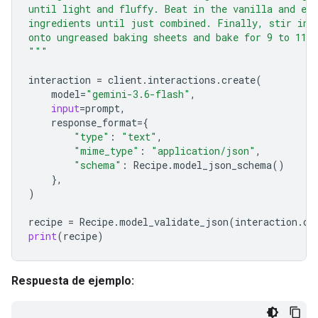
until light and fluffy. Beat in the vanilla and eg
ingredients until just combined. Finally, stir in 
onto ungreased baking sheets and bake for 9 to 11 
"""
interaction
=
client
.
interactions
.
create
(
model
=
"gemini-3.6-flash"
,
input
=
prompt
,
response_format
=
{
"type"
:
"text"
,
"mime_type"
:
"application/json"
,
"schema"
:
Recipe
.
model_json_schema
()
},
)
recipe
=
Recipe
.
model_validate_json
(
interaction
.
ou
print
(
recipe
)
Respuesta de ejemplo: