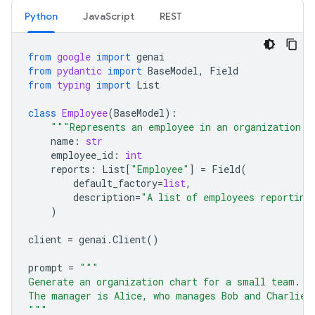
Python
JavaScript
REST
from
google
import
genai
from
pydantic
import
BaseModel
,
Field
from
typing
import
List
class
Employee
(
BaseModel
):
"""Represents an employee in an organization."
name
:
str
employee_id
:
int
reports
:
List
[
"Employee"
]
=
Field
(
default_factory
=
list
,
description
=
"A list of employees reporting
)
client
=
genai
.
Client
()
prompt
=
"""
Generate an organization chart for a small team.
The manager is Alice, who manages Bob and Charlie.
"""