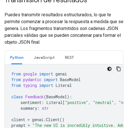
Transmisión de resultados
Puedes transmitir resultados estructurados, lo que te
permite comenzar a procesar la respuesta a medida que se
genera. Los fragmentos transmitidos son cadenas JSON
parciales válidas que se pueden concatenar para formar el
objeto JSON final.
Python
JavaScript
REST
from
google
import
genai
from
pydantic
import
BaseModel
from
typing
import
Literal
class
Feedback
(
BaseModel
):
sentiment
:
Literal
[
"positive"
,
"neutral"
,
"neg
summary
:
str
client
=
genai
.
Client
()
prompt
=
"The new UI is incredibly intuitive. Add 