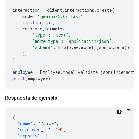
interaction
=
client
.
interactions
.
create
(
model
=
"gemini-3.6-flash"
,
input
=
prompt
,
response_format
=
{
"type"
:
"text"
,
"mime_type"
:
"application/json"
,
"schema"
:
Employee
.
model_json_schema
()
},
)
employee
=
Employee
.
model_validate_json
(
interactio
print
(
employee
)
Respuesta de ejemplo:
{
"name"
:
"Alice"
,
"employee_id"
:
101
,
"reports"
:
[