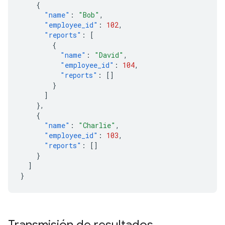
{
"name"
:
"Bob"
,
"employee_id"
:
102
,
"reports"
:
[
{
"name"
:
"David"
,
"employee_id"
:
104
,
"reports"
:
[]
}
]
},
{
"name"
:
"Charlie"
,
"employee_id"
:
103
,
"reports"
:
[]
}
]
}