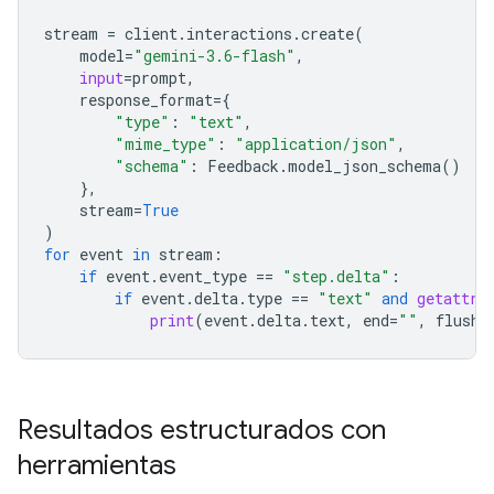
stream
=
client
.
interactions
.
create
(
model
=
"gemini-3.6-flash"
,
input
=
prompt
,
response_format
=
{
"type"
:
"text"
,
"mime_type"
:
"application/json"
,
"schema"
:
Feedback
.
model_json_schema
()
},
stream
=
True
)
for
event
in
stream
:
if
event
.
event_type
==
"step.delta"
:
if
event
.
delta
.
type
==
"text"
and
getattr
(
print
(
event
.
delta
.
text
,
end
=
""
,
flush
=
Resultados estructurados con
herramientas