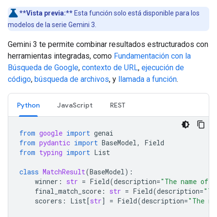
**Vista previa:**
Esta función solo está disponible para los
modelos de la serie Gemini 3.
Gemini 3 te permite combinar resultados estructurados con
herramientas integradas, como
Fundamentación con la
Búsqueda de Google
,
contexto de URL
,
ejecución de
código
,
búsqueda de archivos
, y
llamada a función
.
Python
JavaScript
REST
from
google
import
genai
from
pydantic
import
BaseModel
,
Field
from
typing
import
List
class
MatchResult
(
BaseModel
):
winner
:
str
=
Field
(
description
=
"The name of t
final_match_score
:
str
=
Field
(
description
=
"Th
scorers
:
List
[
str
]
=
Field
(
description
=
"The na