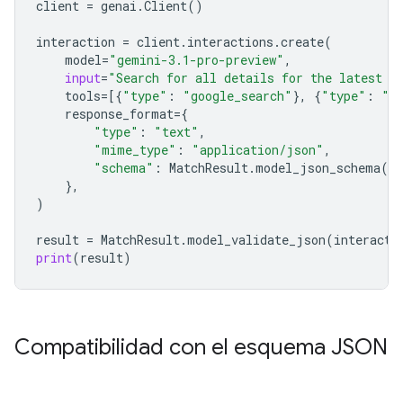
client
=
genai
.
Client
()
interaction
=
client
.
interactions
.
create
(
model
=
"gemini-3.1-pro-preview"
,
input
=
"Search for all details for the latest E
tools
=
[{
"type"
:
"google_search"
},
{
"type"
:
"u
response_format
=
{
"type"
:
"text"
,
"mime_type"
:
"application/json"
,
"schema"
:
MatchResult
.
model_json_schema
()
},
)
result
=
MatchResult
.
model_validate_json
(
interacti
print
(
result
)
Compatibilidad con el esquema JSON