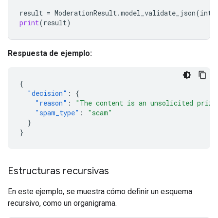
result
=
ModerationResult
.
model_validate_json
(
inte
print
(
result
)
Respuesta de ejemplo:
{
"decision"
:
{
"reason"
:
"The content is an unsolicited prize
"spam_type"
:
"scam"
}
}
Estructuras recursivas
En este ejemplo, se muestra cómo definir un esquema
recursivo, como un organigrama.