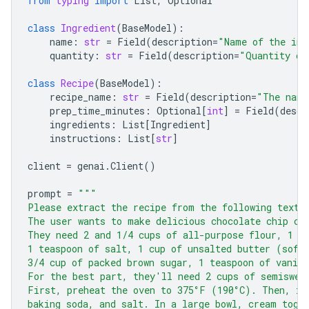
from
typing
import
List
,
Optional
class
Ingredient
(
BaseModel
):
name
:
str
=
Field
(
description
=
"Name of the ing
quantity
:
str
=
Field
(
description
=
"Quantity of
class
Recipe
(
BaseModel
):
recipe_name
:
str
=
Field
(
description
=
"The name
prep_time_minutes
:
Optional
[
int
]
=
Field
(
descr
ingredients
:
List
[
Ingredient
]
instructions
:
List
[
str
]
client
=
genai
.
Client
()
prompt
=
"""
Please extract the recipe from the following text.
The user wants to make delicious chocolate chip co
They need 2 and 1/4 cups of all-purpose flour, 1 t
1 teaspoon of salt, 1 cup of unsalted butter (soft
3/4 cup of packed brown sugar, 1 teaspoon of vanill
For the best part, they'll need 2 cups of semiswee
First, preheat the oven to 375°F (190°C). Then, in
baking soda, and salt. In a large bowl, cream toge