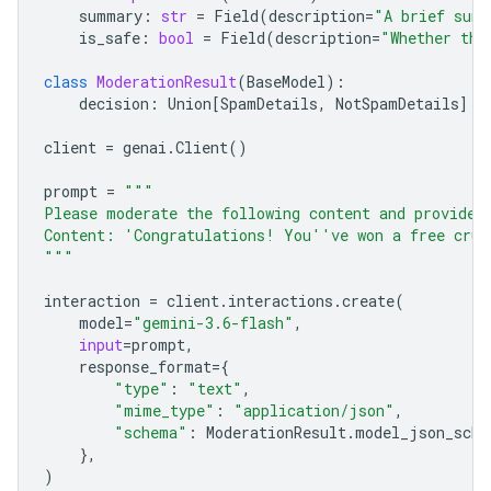
summary
:
str
=
Field
(
description
=
"A brief summ
is_safe
:
bool
=
Field
(
description
=
"Whether the
class
ModerationResult
(
BaseModel
):
decision
:
Union
[
SpamDetails
,
NotSpamDetails
]
client
=
genai
.
Client
()
prompt
=
"""
Please moderate the following content and provide 
Content: 'Congratulations! You''ve won a free crui
"""
interaction
=
client
.
interactions
.
create
(
model
=
"gemini-3.6-flash"
,
input
=
prompt
,
response_format
=
{
"type"
:
"text"
,
"mime_type"
:
"application/json"
,
"schema"
:
ModerationResult
.
model_json_sche
},
)