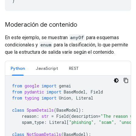
}
Moderación de contenido
En este ejemplo, se muestran
anyOf
para esquemas
condicionales y
enum
para la clasificación, lo que permite
que la estructura de salida varíe según el contenido.
Python
JavaScript
REST
from
google
import
genai
from
pydantic
import
BaseModel
,
Field
from
typing
import
Union
,
Literal
class
SpamDetails
(
BaseModel
):
reason
:
str
=
Field
(
description
=
"The reason wh
spam_type
:
Literal
[
"phishing"
,
"scam"
,
"unsol
class
NotSpamDetails
(
BaseModel
):