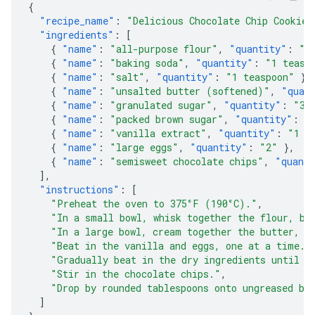
{
"recipe_name"
:
"Delicious Chocolate Chip Cookies
"ingredients"
:
[
{
"name"
:
"all-purpose flour"
,
"quantity"
:
"2
{
"name"
:
"baking soda"
,
"quantity"
:
"1 teasp
{
"name"
:
"salt"
,
"quantity"
:
"1 teaspoon"
},
{
"name"
:
"unsalted butter (softened)"
,
"quan
{
"name"
:
"granulated sugar"
,
"quantity"
:
"3/
{
"name"
:
"packed brown sugar"
,
"quantity"
:
"
{
"name"
:
"vanilla extract"
,
"quantity"
:
"1 t
{
"name"
:
"large eggs"
,
"quantity"
:
"2"
},
{
"name"
:
"semisweet chocolate chips"
,
"quant
],
"instructions"
:
[
"Preheat the oven to 375°F (190°C)."
,
"In a small bowl, whisk together the flour, ba
"In a large bowl, cream together the butter, g
"Beat in the vanilla and eggs, one at a time."
"Gradually beat in the dry ingredients until j
"Stir in the chocolate chips."
,
"Drop by rounded tablespoons onto ungreased ba
]