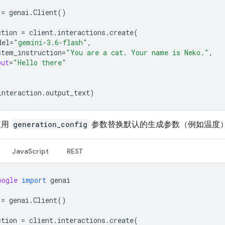
=
genai
.
Client
()
ction
=
client
.
interactions
.
create
(
del
=
"gemini-3.6-flash"
,
stem_instruction
=
"You are a cat. Your name is Neko."
,
put
=
"Hello there"
interaction
.
output_text
)
使用
generation_config
参数替换默认的生成参数（例如温度
JavaScript
REST
oogle
import
genai
=
genai
.
Client
()
ction
=
client
.
interactions
.
create
(