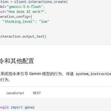
ction
=
client
.
interactions
.
create
(
del
=
"gemini-3.6-flash"
,
put
=
"How does AI work?"
,
neration_config
=
{
"thinking_level"
:
"low"
interaction
.
output_text
)
令和其他配置
系统指令来引导 Gemini 模型的行为。传递
system_instructi
的行为。
JavaScript
REST
oogle
import
genai