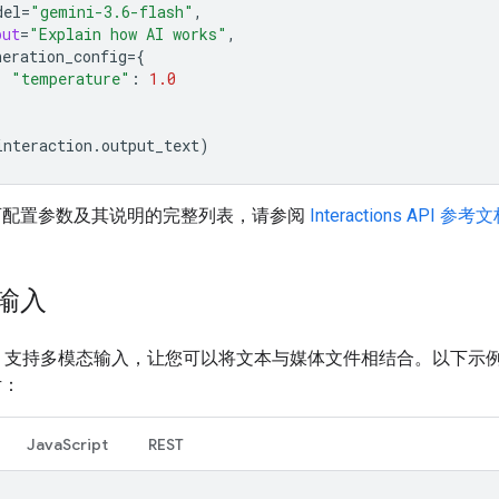
del
=
"gemini-3.6-flash"
,
put
=
"Explain how AI works"
,
neration_config
=
{
"temperature"
:
1.0
interaction
.
output_text
)
可配置参数及其说明的完整列表，请参阅
Interactions API 参考
输入
i API 支持多模态输入，让您可以将文本与媒体文件相结合。以下示
片：
JavaScript
REST