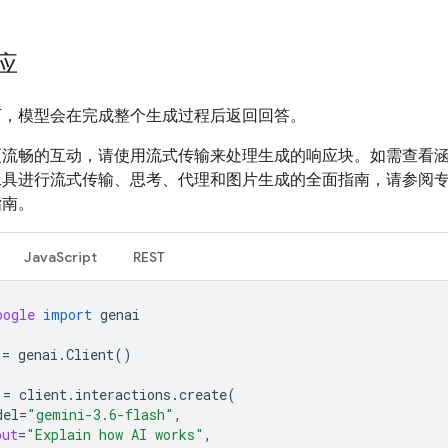
应
下，模型会在完成整个生成过程后返回回答。
更流畅的互动，请使用流式传输来处理生成的响应块。如需查看
工具进行流式传输、思考、代理和图片生成的全面指南，请参阅
指南。
JavaScript
REST
oogle
import
genai
=
genai
.
Client
()
=
client
.
interactions
.
create
(
del
=
"gemini-3.6-flash"
,
put
=
"Explain how AI works"
,