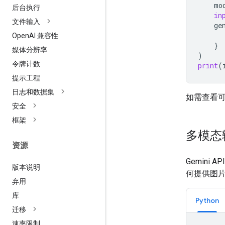
mo
后台执行
in
文件输入
ge
Open
AI 兼容性
}
媒体分辨率
)
令牌计数
print
(
提示工程
日志和数据集
如需查看
安全
框架
多模态
资源
Gemin
版本说明
何提供图
弃用
库
Python
迁移
速率限制