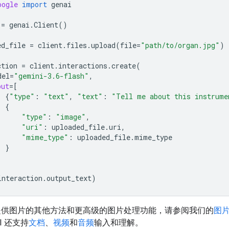
oogle
import
genai
=
genai
.
Client
()
ed_file
=
client
.
files
.
upload
(
file
=
"path/to/organ.jpg"
)
ction
=
client
.
interactions
.
create
(
del
=
"gemini-3.6-flash"
,
put
=
[
{
"type"
:
"text"
,
"text"
:
"Tell me about this instrume
{
"type"
:
"image"
,
"uri"
:
uploaded_file
.
uri
,
"mime_type"
:
uploaded_file
.
mime_type
}
interaction
.
output_text
)
提供图片的其他方法和更高级的图片处理功能，请参阅我们的
图
PI 还支持
文档
、
视频
和
音频
输入和理解。