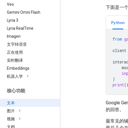
Veo
下面是一
Gemini Omni Flash
Lyria 3
Python
Lyria Real
Time
Imagen
from
g
文字转语音
client
正在使用
实时翻译
intera
mo
Embeddings
in
机器人学
)
print
(
核心功能
Google G
文本
的回答。
图片
视频
最常见的
文档
最后几个