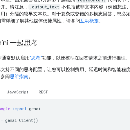
合并。请注意，
.output_text
不包括被非文本内容（例如想法
调用）分隔的较早文本块。对于复杂或交错的多模态回答，您必
如需详细了解其他媒体便捷属性，请参阅
互动概览
。
mini 一起思考
 模型通常默认启用
“思考”
功能，以便模型在回答请求之前进行推理
都支持不同的思考配置，让您可以控制费用、延迟时间和智能程
请参阅
思维指南
。
JavaScript
REST
oogle
import
genai
=
genai
.
Client
()