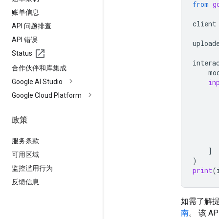
from
g
账单信息
client
API 问题排查
API 错误
upload
Status
intera
合作伙伴和库集成
mo
Google AI Studio
in
Google Cloud Platform
政策
服务条款
]
可用区域
)
监控滥用行为
print
(
反馈信息
如需了解
南
。 该 A