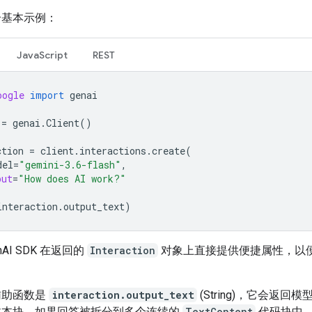
个基本示例：
JavaScript
REST
oogle
import
genai
=
genai
.
Client
()
ction
=
client
.
interactions
.
create
(
del
=
"gemini-3.6-flash"
,
put
=
"How does AI work?"
interaction
.
output_text
)
enAI SDK 在返回的
Interaction
对象上直接提供便捷属性，以
辅助函数是
interaction.output_text
(String)，它会返回
文本块。如果回答被拆分到多个连续的
TextContent
代码块中