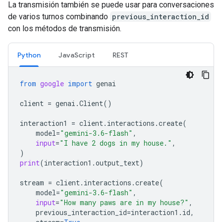
La transmisión también se puede usar para conversaciones
de varios turnos combinando
previous_interaction_id
con los métodos de transmisión.
Python
JavaScript
REST
from
google
import
genai
client
=
genai
.
Client
()
interaction1
=
client
.
interactions
.
create
(
model
=
"gemini-3.6-flash"
,
input
=
"I have 2 dogs in my house."
,
)
print
(
interaction1
.
output_text
)
stream
=
client
.
interactions
.
create
(
model
=
"gemini-3.6-flash"
,
input
=
"How many paws are in my house?"
,
previous_interaction_id
=
interaction1
.
id
,