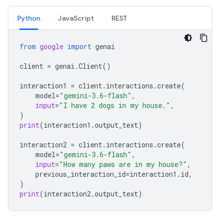
Python
JavaScript
REST
from
google
import
genai
client
=
genai
.
Client
()
interaction1
=
client
.
interactions
.
create
(
model
=
"gemini-3.6-flash"
,
input
=
"I have 2 dogs in my house."
,
)
print
(
interaction1
.
output_text
)
interaction2
=
client
.
interactions
.
create
(
model
=
"gemini-3.6-flash"
,
input
=
"How many paws are in my house?"
,
previous_interaction_id
=
interaction1
.
id
,
)
print
(
interaction2
.
output_text
)