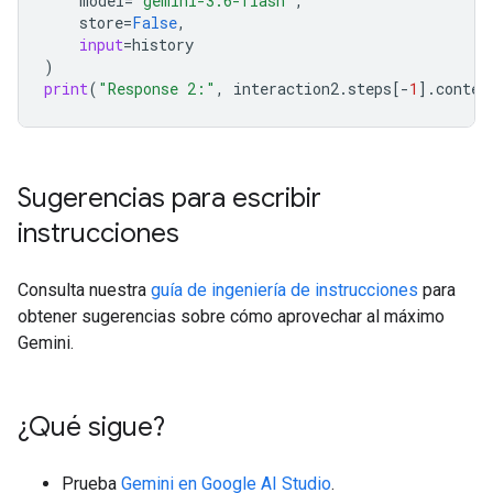
model
=
"gemini-3.6-flash"
,
store
=
False
,
input
=
history
)
print
(
"Response 2:"
,
interaction2
.
steps
[
-
1
]
.
conten
Sugerencias para escribir
instrucciones
Consulta nuestra
guía de ingeniería de instrucciones
para
obtener sugerencias sobre cómo aprovechar al máximo
Gemini.
¿Qué sigue?
Prueba
Gemini en Google AI Studio
.