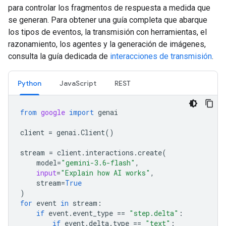
para controlar los fragmentos de respuesta a medida que
se generan. Para obtener una guía completa que abarque
los tipos de eventos, la transmisión con herramientas, el
razonamiento, los agentes y la generación de imágenes,
consulta la guía dedicada de
interacciones de transmisión
.
Python
JavaScript
REST
from
google
import
genai
client
=
genai
.
Client
()
stream
=
client
.
interactions
.
create
(
model
=
"gemini-3.6-flash"
,
input
=
"Explain how AI works"
,
stream
=
True
)
for
event
in
stream
:
if
event
.
event_type
==
"step.delta"
:
if
event
.
delta
.
type
==
"text"
: