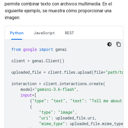
permite combinar texto con archivos multimedia. En el
siguiente ejemplo, se muestra cómo proporcionar una
imagen:
Python
JavaScript
REST
from
google
import
genai
client
=
genai
.
Client
()
uploaded_file
=
client
.
files
.
upload
(
file
=
"path/to/
interaction
=
client
.
interactions
.
create
(
model
=
"gemini-3.6-flash"
,
input
=
[
{
"type"
:
"text"
,
"text"
:
"Tell me about t
{
"type"
:
"image"
,
"uri"
:
uploaded_file
.
uri
,
"mime_type"
:
uploaded_file
.
mime_type