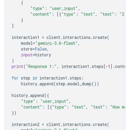
{
"type"
:
"user_input"
,
"content"
:
[{
"type"
:
"text"
,
"text"
:
"I h
}
]
interaction1
=
client
.
interactions
.
create
(
model
=
"gemini-3.6-flash"
,
store
=
False
,
input
=
history
)
print
(
"Response 1:"
,
interaction1
.
steps
[
-
1
]
.
conten
for
step
in
interaction1
.
steps
:
history
.
append
(
step
.
model_dump
())
history
.
append
({
"type"
:
"user_input"
,
"content"
:
[{
"type"
:
"text"
,
"text"
:
"How man
})
interaction2
=
client
.
interactions
.
create
(