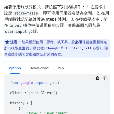
如要使用無狀態模式，請按照下列步驟操作： 1. 在要求中
設定
store=false
，即可停用伺服器端儲存空間。 2. 在用
戶端將對話記錄維護為
steps
陣列。 3. 在後續要求中，請
在
input
欄位中傳遞累積的步驟，並將新回合附加為
user_input
步驟。
注意：
如果模型使用「思考」或工具，您
必須
保留並重新傳送
所有模型產生的步驟 (例如
thought
和
function_call
步驟)，因
為這些步驟包含繼續對話所需的簽章。
Python
JavaScript
REST
from
google
import
genai
client
=
genai
.
Client
()
history
=
[
{
"type"
:
"user_input"
,