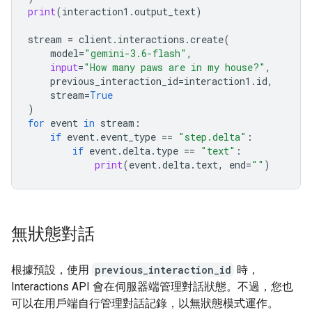
print
(
interaction1
.
output_text
)
stream
=
client
.
interactions
.
create
(
model
=
"gemini-3.6-flash"
,
input
=
"How many paws are in my house?"
,
previous_interaction_id
=
interaction1
.
id
,
stream
=
True
)
for
event
in
stream
:
if
event
.
event_type
==
"step.delta"
:
if
event
.
delta
.
type
==
"text"
:
print
(
event
.
delta
.
text
,
end
=
""
)
無狀態對話
根據預設，使用
previous_interaction_id
時，
Interactions API 會在伺服器端管理對話狀態。不過，您也
可以在用戶端自行管理對話記錄，以無狀態模式運作。