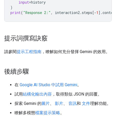
input
=
history
)
print
(
"Response 2:"
,
interaction2
.
steps
[
-
1
]
.
conten
提示詞撰寫訣竅
請參閱
提示工程指南
，瞭解如何充分發揮 Gemini 的效用。
後續步驟
在
Google AI Studio 中試用 Gemini
。
試用
結構化輸出內容
，取得類似 JSON 的回覆。
探索 Gemini 的
圖片
、
影片
、
音訊
和
文件
理解功能。
瞭解多模態
檔案提示策略
。