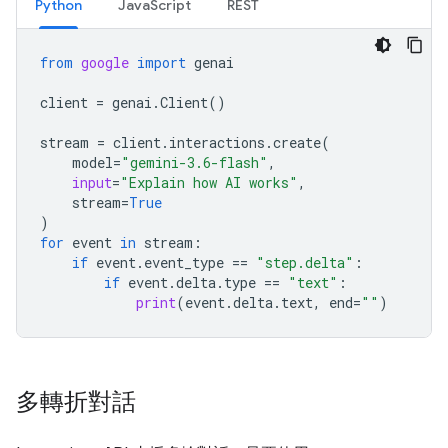
Python
JavaScript
REST
from
google
import
genai
client
=
genai
.
Client
()
stream
=
client
.
interactions
.
create
(
model
=
"gemini-3.6-flash"
,
input
=
"Explain how AI works"
,
stream
=
True
)
for
event
in
stream
:
if
event
.
event_type
==
"step.delta"
:
if
event
.
delta
.
type
==
"text"
:
print
(
event
.
delta
.
text
,
end
=
""
)
多轉折對話