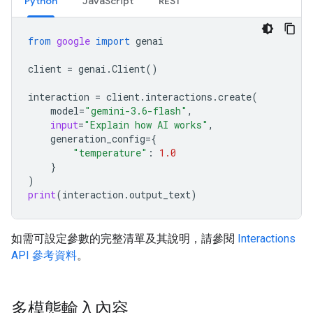
Python
JavaScript
REST
from
google
import
genai
client
=
genai
.
Client
()
interaction
=
client
.
interactions
.
create
(
model
=
"gemini-3.6-flash"
,
input
=
"Explain how AI works"
,
generation_config
=
{
"temperature"
:
1.0
}
)
print
(
interaction
.
output_text
)
如需可設定參數的完整清單及其說明，請參閱
Interactions
API 參考資料
。
多模態輸入內容