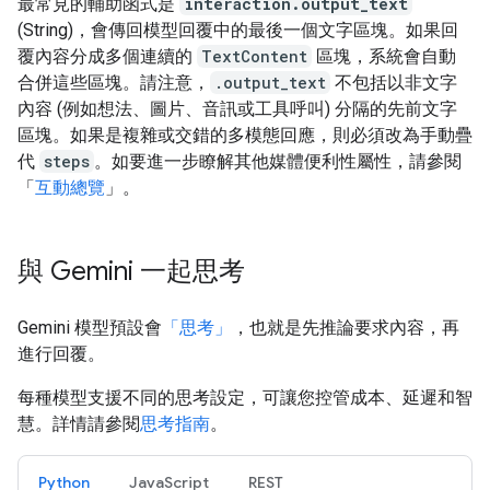
最常見的輔助函式是
interaction.output_text
(String)，會傳回模型回覆中的最後一個文字區塊。如果回
覆內容分成多個連續的
TextContent
區塊，系統會自動
合併這些區塊。請注意，
.output_text
不包括以非文字
內容 (例如想法、圖片、音訊或工具呼叫) 分隔的先前文字
區塊。如果是複雜或交錯的多模態回應，則必須改為手動疊
代
steps
。如要進一步瞭解其他媒體便利性屬性，請參閱
「
互動總覽
」。
與 Gemini 一起思考
Gemini 模型預設會
「思考」
，也就是先推論要求內容，再
進行回覆。
每種模型支援不同的思考設定，可讓您控管成本、延遲和智
慧。詳情請參閱
思考指南
。
Python
JavaScript
REST