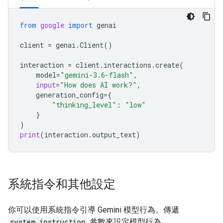
from
google
import
genai
client
=
genai
.
Client
()
interaction
=
client
.
interactions
.
create
(
model
=
"gemini-3.6-flash"
,
input
=
"How does AI work?"
,
generation_config
=
{
"thinking_level"
:
"low"
}
)
print
(
interaction
.
output_text
)
系統指令和其他設定
你可以使用系統指令引導 Gemini 模型行為。傳遞
system_instruction
參數來設定模型行為。