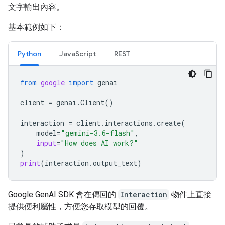
文字輸出內容。
基本範例如下：
Python
JavaScript
REST
from
google
import
genai
client
=
genai
.
Client
()
interaction
=
client
.
interactions
.
create
(
model
=
"gemini-3.6-flash"
,
input
=
"How does AI work?"
)
print
(
interaction
.
output_text
)
Google GenAI SDK 會在傳回的
Interaction
物件上直接
提供便利屬性，方便您存取模型的回覆。