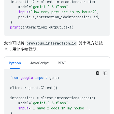
interaction2
=
client
.
interactions
.
create
(
model
=
"gemini-3.6-flash"
,
input
=
"How many paws are in my house?"
,
previous_interaction_id
=
interaction1
.
id
,
)
print
(
interaction2
.
output_text
)
您也可以將
previous_interaction_id
與串流方法結
合，用於多輪對話。
Python
JavaScript
REST
from
google
import
genai
client
=
genai
.
Client
()
interaction1
=
client
.
interactions
.
create
(
model
=
"gemini-3.6-flash"
,
input
=
"I have 2 dogs in my house."
,
)