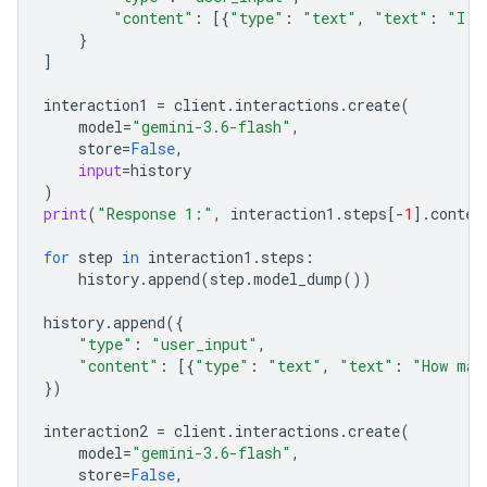
"content"
:
[{
"type"
:
"text"
,
"text"
:
"I h
}
]
interaction1
=
client
.
interactions
.
create
(
model
=
"gemini-3.6-flash"
,
store
=
False
,
input
=
history
)
print
(
"Response 1:"
,
interaction1
.
steps
[
-
1
]
.
conten
for
step
in
interaction1
.
steps
:
history
.
append
(
step
.
model_dump
())
history
.
append
({
"type"
:
"user_input"
,
"content"
:
[{
"type"
:
"text"
,
"text"
:
"How man
})
interaction2
=
client
.
interactions
.
create
(
model
=
"gemini-3.6-flash"
,
store
=
False
,