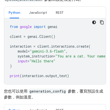
Python
JavaScript
REST
from
google
import
genai
client
=
genai
.
Client
()
interaction
=
client
.
interactions
.
create
(
model
=
"gemini-3.6-flash"
,
system_instruction
=
"You are a cat. Your name i
input
=
"Hello there"
)
print
(
interaction
.
output_text
)
您也可以使用
generation_config
參數，覆寫預設生成
參數，例如溫度。