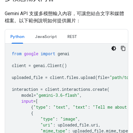
Gemini API 支援多模態輸入內容，可讓您結合文字和媒體
檔案。以下範例說明如何提供圖片：
Python
JavaScript
REST
from
google
import
genai
client
=
genai
.
Client
()
uploaded_file
=
client
.
files
.
upload
(
file
=
"path/to/
interaction
=
client
.
interactions
.
create
(
model
=
"gemini-3.6-flash"
,
input
=
[
{
"type"
:
"text"
,
"text"
:
"Tell me about t
{
"type"
:
"image"
,
"uri"
:
uploaded_file
.
uri
,
"mime_type"
:
uploaded_file
.
mime_type