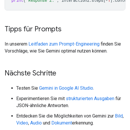
print
(
"Response 2:"
,
interaction2
.
steps
[
-
1
]
.
conten
Tipps für Prompts
In unserem
Leitfaden zum Prompt-Engineering
finden Sie
Vorschläge, wie Sie Gemini optimal nutzen können.
Nächste Schritte
Testen Sie
Gemini in Google AI Studio
.
Experimentieren Sie mit
strukturierten Ausgaben
für
JSON-ähnliche Antworten.
Entdecken Sie die Möglichkeiten von Gemini zur
Bild
,
Video
,
Audio
und
Dokument
erkennung.