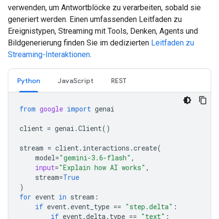
verwenden, um Antwortblöcke zu verarbeiten, sobald sie
generiert werden. Einen umfassenden Leitfaden zu
Ereignistypen, Streaming mit Tools, Denken, Agents und
Bildgenerierung finden Sie im dedizierten
Leitfaden zu
Streaming-Interaktionen
.
Python
JavaScript
REST
from
google
import
genai
client
=
genai
.
Client
()
stream
=
client
.
interactions
.
create
(
model
=
"gemini-3.6-flash"
,
input
=
"Explain how AI works"
,
stream
=
True
)
for
event
in
stream
:
if
event
.
event_type
==
"step.delta"
:
if
event
.
delta
.
type
==
"text"
: