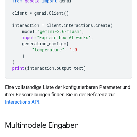
from
google
import
genai
client
=
genai
.
Client
()
interaction
=
client
.
interactions
.
create
(
model
=
"gemini-3.6-flash"
,
input
=
"Explain how AI works"
,
generation_config
=
{
"temperature"
:
1.0
}
)
print
(
interaction
.
output_text
)
Eine vollständige Liste der konfigurierbaren Parameter und
ihrer Beschreibungen finden Sie in der Referenz zur
Interactions API
.
Multimodale Eingaben