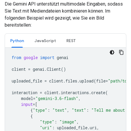
Die Gemini API unterstützt multimodale Eingaben, sodass
Sie Text mit Mediendateien kombinieren können. Im
folgenden Beispiel wird gezeigt, wie Sie ein Bild
bereitstellen:
Python
JavaScript
REST
from
google
import
genai
client
=
genai
.
Client
()
uploaded_file
=
client
.
files
.
upload
(
file
=
"path/to/
interaction
=
client
.
interactions
.
create
(
model
=
"gemini-3.6-flash"
,
input
=
[
{
"type"
:
"text"
,
"text"
:
"Tell me about t
{
"type"
:
"image"
,
"uri"
:
uploaded_file
.
uri
,