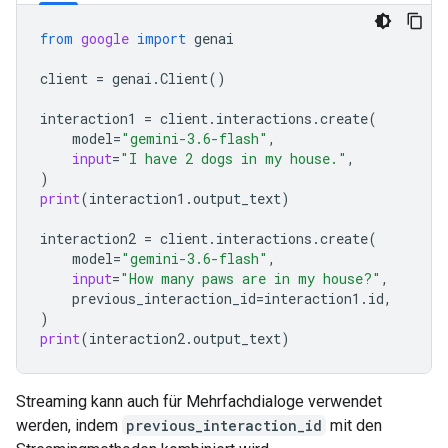
from
google
import
genai
client
=
genai
.
Client
()
interaction1
=
client
.
interactions
.
create
(
model
=
"gemini-3.6-flash"
,
input
=
"I have 2 dogs in my house."
,
)
print
(
interaction1
.
output_text
)
interaction2
=
client
.
interactions
.
create
(
model
=
"gemini-3.6-flash"
,
input
=
"How many paws are in my house?"
,
previous_interaction_id
=
interaction1
.
id
,
)
print
(
interaction2
.
output_text
)
Streaming kann auch für Mehrfachdialoge verwendet
werden, indem
previous_interaction_id
mit den