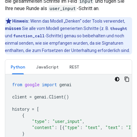
die gesammelten Schritte im Feld
input
und fügen Sie
Ihre neue Runde als
user_input
-Schritt an.
Hinweis:
Wenn das Modell „Denken“ oder Tools verwendet,
müssen
Sie alle vom Modell generierten Schritte (z. B.
thought
und
function_call
-Schritte) genau so beibehalten und noch
einmal senden, wie sie empfangen wurden, da sie Signaturen
enthalten, die zum Fortsetzen der Unterhaltung erforderlich sind.
Python
JavaScript
REST
from
google
import
genai
client
=
genai
.
Client
()
history
=
[
{
"type"
:
"user_input"
,
"content"
:
[{
"type"
:
"text"
,
"text"
:
"I h
}