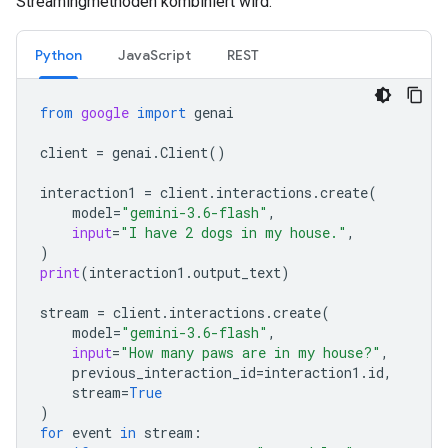
Streamingmethoden kombiniert wird.
Python
JavaScript
REST
from
google
import
genai
client
=
genai
.
Client
()
interaction1
=
client
.
interactions
.
create
(
model
=
"gemini-3.6-flash"
,
input
=
"I have 2 dogs in my house."
,
)
print
(
interaction1
.
output_text
)
stream
=
client
.
interactions
.
create
(
model
=
"gemini-3.6-flash"
,
input
=
"How many paws are in my house?"
,
previous_interaction_id
=
interaction1
.
id
,
stream
=
True
)
for
event
in
stream
: