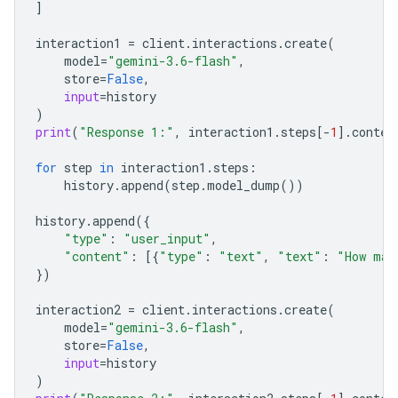
]
interaction1
=
client
.
interactions
.
create
(
model
=
"gemini-3.6-flash"
,
store
=
False
,
input
=
history
)
print
(
"Response 1:"
,
interaction1
.
steps
[
-
1
]
.
conten
for
step
in
interaction1
.
steps
:
history
.
append
(
step
.
model_dump
())
history
.
append
({
"type"
:
"user_input"
,
"content"
:
[{
"type"
:
"text"
,
"text"
:
"How man
})
interaction2
=
client
.
interactions
.
create
(
model
=
"gemini-3.6-flash"
,
store
=
False
,
input
=
history
)