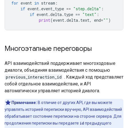
for
event
in
stream
:
if
event
.
event_type
==
"step.delta"
:
if
event
.
delta
.
type
==
"text"
:
print
(
event
.
delta
.
text
,
end
=
""
)
Многоэтапные переговоры
API взаимодействий поддерживает многоходовые
диалоги, объединяя взаимодействия с помощью
previous_interaction_id
. Каждый ход представляет
собой отдельное взаимодействие, и API
автоматически управляет историей диалога.
Примечание:
В отличие от других API, где вы можете
управлять историей переписки вручную, API взаимодействий
обрабатывает состояние переписки на стороне сервера. Для
продолжения переписки вы передаете
id
предыдущего