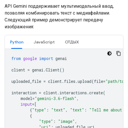
API Gemini поддерживает мультимодальный ввод,
позволяя комбинировать текст с медиафайлами.
Следующий пример демонстрирует передачу
изображения:
Python
JavaScript
ОТДЫХ
from
google
import
genai
client
=
genai
.
Client
()
uploaded_file
=
client
.
files
.
upload
(
file
=
"path/to/
interaction
=
client
.
interactions
.
create
(
model
=
"gemini-3.6-flash"
,
input
=
[
{
"type"
:
"text"
,
"text"
:
"Tell me about t
{
"type"
:
"image"
,
"uri"
:
uploaded_file
.
uri
,