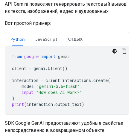
API Gemini позволяет генерировать текстовый вывод
из текста, изображений, видео и аудиоданных.
Вот простой пример:
Python
JavaScript
ОТДЫХ
from
google
import
genai
client
=
genai
.
Client
()
interaction
=
client
.
interactions
.
create
(
model
=
"gemini-3.6-flash"
,
input
=
"How does AI work?"
)
print
(
interaction
.
output_text
)
SDK Google GenAI предоставляют удобные свойства
непосредственно в возвращаемом объекте