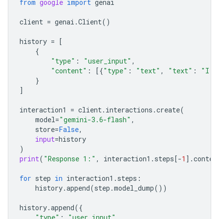
from
google
import
genai
client
=
genai
.
Client
()
history
=
[
{
"type"
:
"user_input"
,
"content"
:
[{
"type"
:
"text"
,
"text"
:
"I h
}
]
interaction1
=
client
.
interactions
.
create
(
model
=
"gemini-3.6-flash"
,
store
=
False
,
input
=
history
)
print
(
"Response 1:"
,
interaction1
.
steps
[
-
1
]
.
conten
for
step
in
interaction1
.
steps
:
history
.
append
(
step
.
model_dump
())
history
.
append
({
"type"
:
"user_input"
,