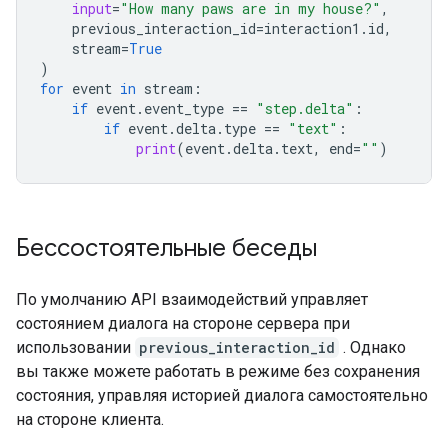
input
=
"How many paws are in my house?"
,
previous_interaction_id
=
interaction1
.
id
,
stream
=
True
)
for
event
in
stream
:
if
event
.
event_type
==
"step.delta"
:
if
event
.
delta
.
type
==
"text"
:
print
(
event
.
delta
.
text
,
end
=
""
)
Бессостоятельные беседы
По умолчанию API взаимодействий управляет
состоянием диалога на стороне сервера при
использовании
previous_interaction_id
. Однако
вы также можете работать в режиме без сохранения
состояния, управляя историей диалога самостоятельно
на стороне клиента.