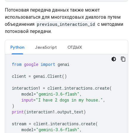
Потоковая передача данных также может
использоваться для многоходовых диалогов путем
объединения
previous_interaction_id
с методами
потоковой передачи.
Python
JavaScript
ОТДЫХ
from
google
import
genai
client
=
genai
.
Client
()
interaction1
=
client
.
interactions
.
create
(
model
=
"gemini-3.6-flash"
,
input
=
"I have 2 dogs in my house."
,
)
print
(
interaction1
.
output_text
)
stream
=
client
.
interactions
.
create
(
model
=
"gemini-3.6-flash"
,