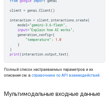
from
google
import
genai
client
=
genai
.
Client
()
interaction
=
client
.
interactions
.
create
(
model
=
"gemini-3.6-flash"
,
input
=
"Explain how AI works"
,
generation_config
=
{
"temperature"
:
1.0
}
)
print
(
interaction
.
output_text
)
Полный список настраиваемых параметров и их
описания см. в
справочнике по API взаимодействий
.
Мультимодальные входные данные