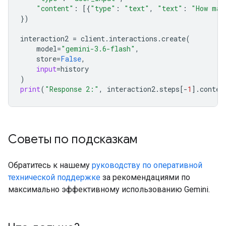
"content"
:
[{
"type"
:
"text"
,
"text"
:
"How man
})
interaction2
=
client
.
interactions
.
create
(
model
=
"gemini-3.6-flash"
,
store
=
False
,
input
=
history
)
print
(
"Response 2:"
,
interaction2
.
steps
[
-
1
]
.
conten
Советы по подсказкам
Обратитесь к нашему
руководству по оперативной
технической поддержке
за рекомендациями по
максимально эффективному использованию Gemini.