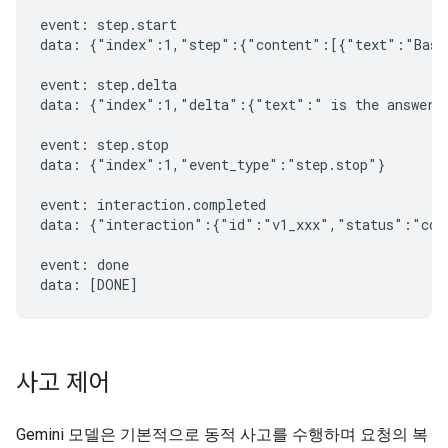
event: step.start

data: {"index":1,"step":{"content":[{"text":"Based
event: step.delta

data: {"index":1,"delta":{"text":" is the answer t
event: step.stop

data: {"index":1,"event_type":"step.stop"}

event: interaction.completed

data: {"interaction":{"id":"v1_xxx","status":"comp
event: done

사고 제어
Gemini 모델은 기본적으로 동적 사고를 수행하며 요청의 복