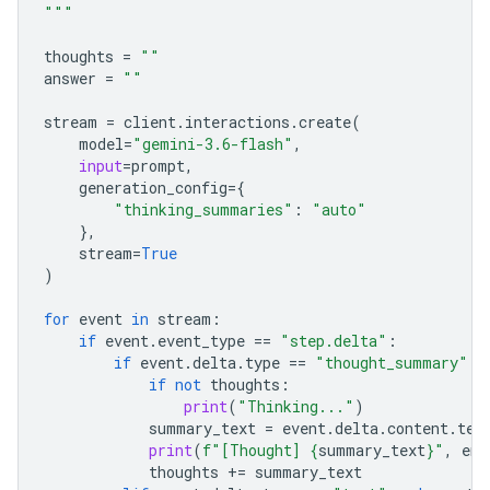
"""
thoughts
=
""
answer
=
""
stream
=
client
.
interactions
.
create
(
model
=
"gemini-3.6-flash"
,
input
=
prompt
,
generation_config
=
{
"thinking_summaries"
:
"auto"
},
stream
=
True
)
for
event
in
stream
:
if
event
.
event_type
==
"step.delta"
:
if
event
.
delta
.
type
==
"thought_summary"
:
if
not
thoughts
:
print
(
"Thinking..."
)
summary_text
=
event
.
delta
.
content
.
tex
print
(
f
"[Thought] 
{
summary_text
}
"
,
end
thoughts
+=
summary_text