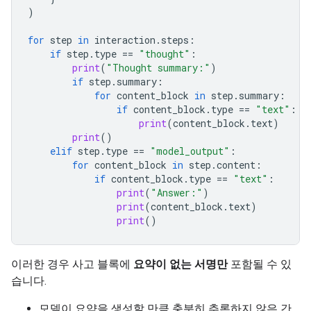
)
for
step
in
interaction
.
steps
:
if
step
.
type
==
"thought"
:
print
(
"Thought summary:"
)
if
step
.
summary
:
for
content_block
in
step
.
summary
:
if
content_block
.
type
==
"text"
:
print
(
content_block
.
text
)
print
()
elif
step
.
type
==
"model_output"
:
for
content_block
in
step
.
content
:
if
content_block
.
type
==
"text"
:
print
(
"Answer:"
)
print
(
content_block
.
text
)
print
()
이러한 경우 사고 블록에
요약이 없는 서명만
포함될 수 있
습니다.
모델이 요약을 생성할 만큼 충분히 추론하지 않은 간