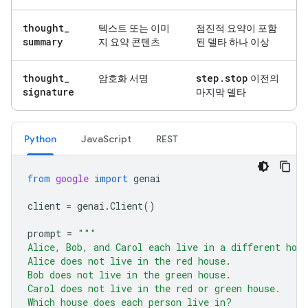
thought
_
텍스트 또는 이미
점진적 요약이 포함
summary
지 요약 콘텐츠
된 델타 하나 이상
thought
_
step
.
stop
암호화 서명
이전의
signature
마지막 델타
Python
JavaScript
REST
from
google
import
genai
client
=
genai
.
Client
()
prompt
=
"""
Alice, Bob, and Carol each live in a different hou
Alice does not live in the red house.
Bob does not live in the green house.
Carol does not live in the red or green house.
Which house does each person live in?