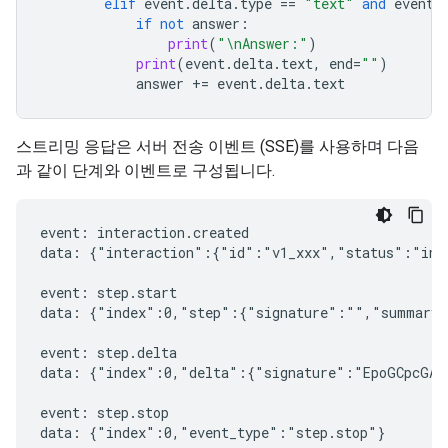
elif
event
.
delta
.
type
==
"text"
and
event
.
if
not
answer
:
print
(
"
\n
Answer:"
)
print
(
event
.
delta
.
text
,
end
=
""
)
answer
+=
event
.
delta
.
text
스트리밍 응답은 서버 전송 이벤트 (SSE)를 사용하며 다음
과 같이 단계와 이벤트로 구성됩니다.
event: interaction.created

data: {"interaction":{"id":"v1_xxx","status":"in_
event: step.start

data: {"index":0,"step":{"signature":"","summary"
event: step.delta

data: {"index":0,"delta":{"signature":"EpoGCpcGAXL
event: step.stop

data: {"index":0,"event_type":"step.stop"}
