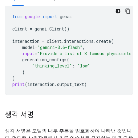
from
google
import
genai
client
=
genai
.
Client
()
interaction
=
client
.
interactions
.
create
(
model
=
"gemini-3.6-flash"
,
input
=
"Provide a list of 3 famous physicists a
generation_config
=
{
"thinking_level"
:
"low"
}
)
print
(
interaction
.
output_text
)
생각 서명
생각 서명은 모델의 내부 추론을 암호화하여 나타낸 것입니