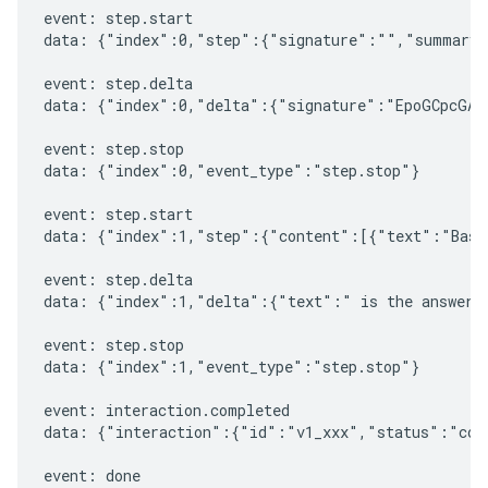
event: step.start

data: {"index":0,"step":{"signature":"","summary"
event: step.delta

data: {"index":0,"delta":{"signature":"EpoGCpcGAXL
event: step.stop

data: {"index":0,"event_type":"step.stop"}

event: step.start

data: {"index":1,"step":{"content":[{"text":"Based
event: step.delta

data: {"index":1,"delta":{"text":" is the answer t
event: step.stop

data: {"index":1,"event_type":"step.stop"}

event: interaction.completed

data: {"interaction":{"id":"v1_xxx","status":"comp
event: done
