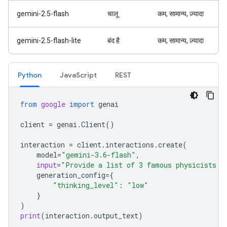
gemini-2.5-flash
चालू
कम, सामान्य, ज़्यादा
gemini-2.5-flash-lite
बंद है
कम, सामान्य, ज़्यादा
Python
JavaScript
REST
from
google
import
genai
client
=
genai
.
Client
()
interaction
=
client
.
interactions
.
create
(
model
=
"gemini-3.6-flash"
,
input
=
"Provide a list of 3 famous physicists a
generation_config
=
{
"thinking_level"
:
"low"
}
)
print
(
interaction
.
output_text
)