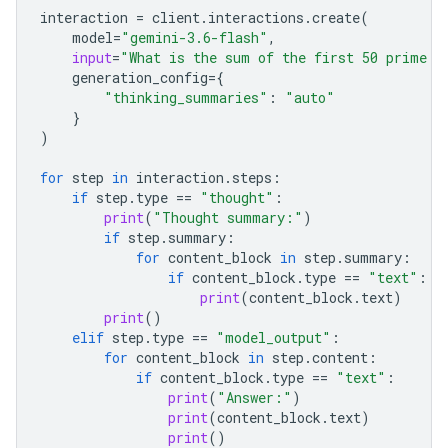
interaction
=
client
.
interactions
.
create
(
model
=
"gemini-3.6-flash"
,
input
=
"What is the sum of the first 50 prime n
generation_config
=
{
"thinking_summaries"
:
"auto"
}
)
for
step
in
interaction
.
steps
:
if
step
.
type
==
"thought"
:
print
(
"Thought summary:"
)
if
step
.
summary
:
for
content_block
in
step
.
summary
:
if
content_block
.
type
==
"text"
:
print
(
content_block
.
text
)
print
()
elif
step
.
type
==
"model_output"
:
for
content_block
in
step
.
content
:
if
content_block
.
type
==
"text"
:
print
(
"Answer:"
)
print
(
content_block
.
text
)
print
()