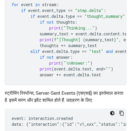
for
event
in
stream
:
if
event
.
event_type
==
"step.delta"
:
if
event
.
delta
.
type
==
"thought_summary"
:
if
not
thoughts
:
print
(
"Thinking..."
)
summary_text
=
event
.
delta
.
content
.
tex
print
(
f
"[Thought] 
{
summary_text
}
"
,
end
thoughts
+=
summary_text
elif
event
.
delta
.
type
==
"text"
and
event
.
if
not
answer
:
print
(
"
\n
Answer:"
)
print
(
event
.
delta
.
text
,
end
=
""
)
answer
+=
event
.
delta
.
text
स्ट्रीमिंग रिस्पॉन्स, Server-Sent Events (एसएसई) का इस्तेमाल करता
है. इसमें चरण और इवेंट शामिल होते हैं. उदाहरण के लिए:
event: interaction.created

data: {"interaction":{"id":"v1_xxx","status":"in_