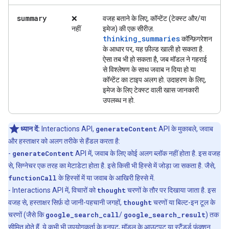
summary
❌
वजह बताने के लिए, कॉन्टेंट (टेक्स्ट और/या
नहीं
इमेज) की एक सीरीज़.
thinking_summaries
कॉन्फ़िगरेशन
के आधार पर, यह फ़ील्ड खाली हो सकता है.
ऐसा तब भी हो सकता है, जब मॉडल ने गहराई
से विश्लेषण के साथ जवाब न दिया हो या
कॉन्टेंट का टाइप अलग हो. उदाहरण के लिए,
इमेज के लिए टेक्स्ट वाली खास जानकारी
उपलब्ध न हो.
ध्यान दें:
Interactions API,
generateContent
API के मुकाबले, जवाब
और हस्ताक्षर को अलग तरीके से हैंडल करता है:
-
generateContent
API में, जवाब के लिए कोई अलग ब्लॉक नहीं होता है. इस वजह
से, सिग्नेचर एक तरह का मेटाडेटा होता है. इसे किसी भी हिस्से में जोड़ा जा सकता है. जैसे,
functionCall
के हिस्सों में या जवाब के आखिरी हिस्से में.
- Interactions API में, विचारों को
thought
चरणों के तौर पर दिखाया जाता है. इस
वजह से, हस्ताक्षर सिर्फ़ दो जानी-पहचानी जगहों,
thought
चरणों या बिल्ट-इन टूल के
चरणों (जैसे कि
google_search_call
/
google_search_result
) तक
सीमित होते हैं. ये कभी भी उपयोगकर्ता के इनपुट, मॉडल के आउटपुट या स्टैंडर्ड फ़ंक्शन