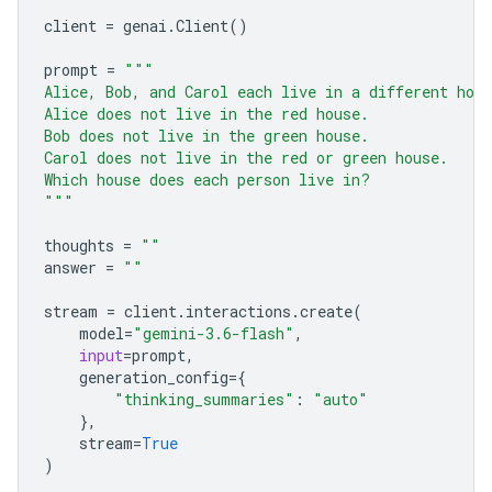
client
=
genai
.
Client
()
prompt
=
"""
Alice, Bob, and Carol each live in a different hou
Alice does not live in the red house.
Bob does not live in the green house.
Carol does not live in the red or green house.
Which house does each person live in?
"""
thoughts
=
""
answer
=
""
stream
=
client
.
interactions
.
create
(
model
=
"gemini-3.6-flash"
,
input
=
prompt
,
generation_config
=
{
"thinking_summaries"
:
"auto"
},
stream
=
True
)