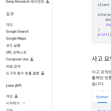
Deep Research 에이전트
client
도구
intera
mo
in
개요
)
Google Search
print
(
Google Maps
코드 실행
URL 컨텍스트
사고 요
Computer Use
파일 검색
사고 요약
도구와 함수 호출 결합
출력만 반
습니다.
Live API
개요
Python
시작하기
기능