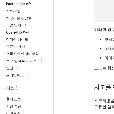
Interactions API
스트리밍
백그라운드 실행
파일 입력
이러한 경
Open
AI 호환성
모델
미디어 해상도
토큰 수 계산
thi
프롬프트 엔지니어링
이미
로그 및 데이터 세트
코드는 항
안전
프레임워크
사고를 
리소스
출시 노트
스트리밍을 
지원 중단
고유한 델타
라이브러리