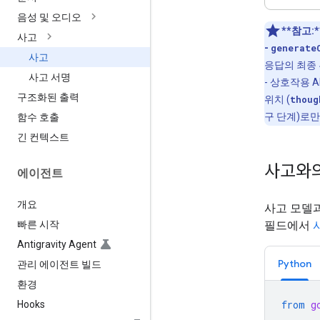
음성 및 오디오
**참고:*
사고
-
generate
사고
응답의 최종 
사고 서명
- 상호작용 
구조화된 출력
위치 (
thoug
구 단계)로만
함수 호출
긴 컨텍스트
사고와
에이전트
개요
사고 모델
빠른 시작
필드에서
Antigravity Agent
Python
관리 에이전트 빌드
환경
from
g
Hooks