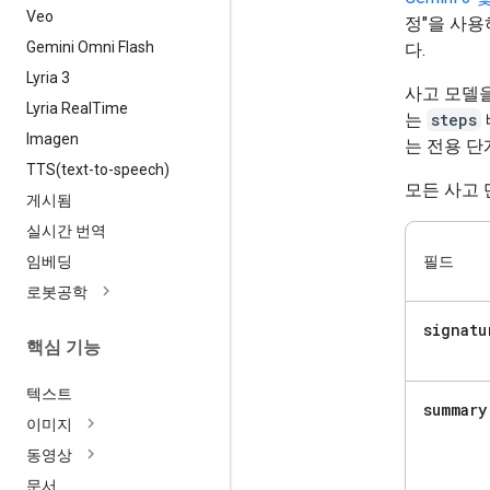
Veo
정"을 사용
Gemini Omni Flash
다.
Lyria 3
사고 모델을
Lyria Real
Time
는
steps
Imagen
는 전용 
TTS(
text-to-speech)
모든 사고 
게시됨
실시간 번역
임베딩
필드
로봇공학
signatu
핵심 기능
텍스트
summary
이미지
동영상
문서