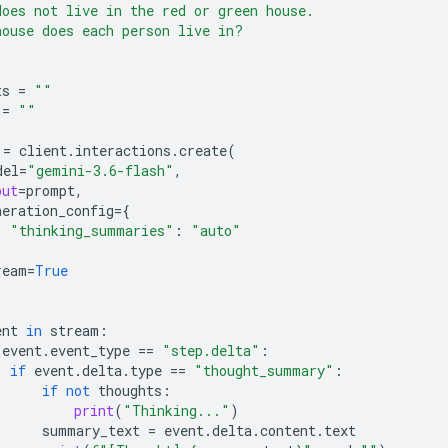
does not live in the red or green house.
house does each person live in?
ts
=
""
=
""
=
client
.
interactions
.
create
(
del
=
"gemini-3.6-flash"
,
put
=
prompt
,
neration_config
=
{
"thinking_summaries"
:
"auto"
ream
=
True
ent
in
stream
:
event
.
event_type
==
"step.delta"
:
if
event
.
delta
.
type
==
"thought_summary"
:
if
not
thoughts
:
print
(
"Thinking..."
)
summary_text
=
event
.
delta
.
content
.
text