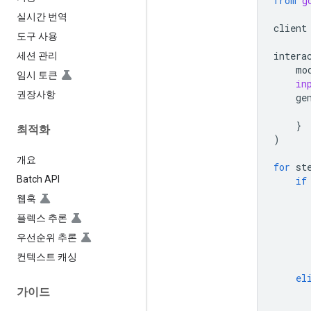
from
g
실시간 번역
client
도구 사용
intera
세션 관리
mo
임시 토큰
in
권장사항
ge
}
최적화
)
개요
for
st
Batch API
if
웹훅
플렉스 추론
우선순위 추론
컨텍스트 캐싱
el
가이드