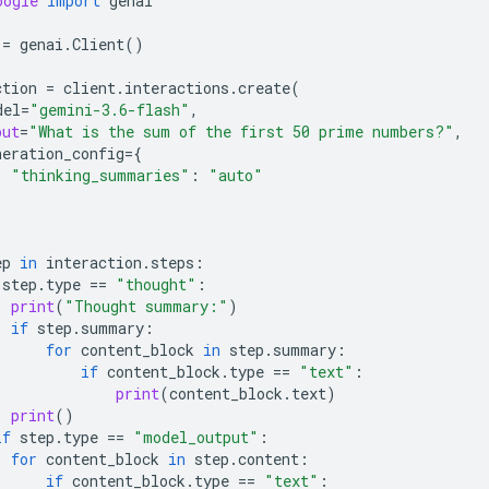
oogle
import
genai
=
genai
.
Client
()
ction
=
client
.
interactions
.
create
(
del
=
"gemini-3.6-flash"
,
put
=
"What is the sum of the first 50 prime numbers?"
,
neration_config
=
{
"thinking_summaries"
:
"auto"
ep
in
interaction
.
steps
:
step
.
type
==
"thought"
:
print
(
"Thought summary:"
)
if
step
.
summary
:
for
content_block
in
step
.
summary
:
if
content_block
.
type
==
"text"
:
print
(
content_block
.
text
)
print
()
if
step
.
type
==
"model_output"
:
for
content_block
in
step
.
content
:
if
content_block
.
type
==
"text"
: