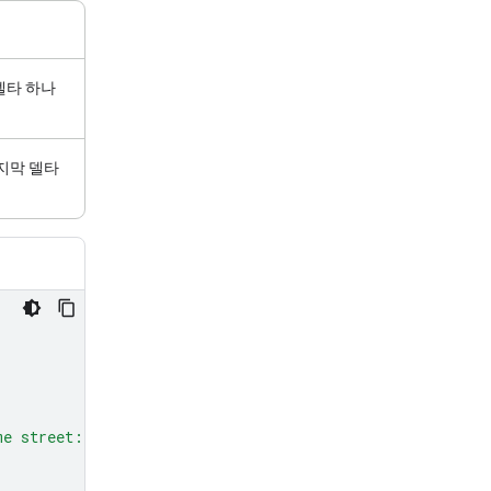
델타 하나
지막 델타
me street: red, green, and blue.