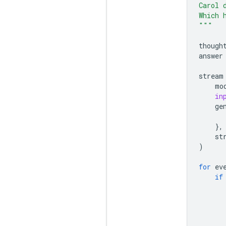
Carol 
Which 
"""
though
answer
stream
mo
in
ge
},
st
)
for
ev
if