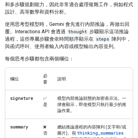
和多步驟規劃能力，因此非常適合處理複雜工作，例如程式
設計、高等數學和資料分析。
使用思考型模型時，Gemini 會先進行內部推論，再做出回
覆。Interactions API 會透過
thought
步驟顯示這項推論
過程，這些專屬步驟會依時間順序顯示在
steps
陣列中，
與函式呼叫、使用者輸入內容或模型輸出內容並列。
每個思考步驟都包含兩個欄位：
必
欄位
說明
要
signature
✅
模型內部推論狀態的加密表示法。一
是
律會顯示，即使模型只執行最少的推
論作業。
summary
❌
總結推論過程的內容陣列 (文字和/或
thinking_summaries
否
圖片)。視