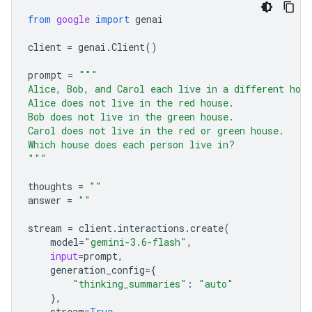
from
google
import
genai
client
=
genai
.
Client
()
prompt
=
"""
Alice, Bob, and Carol each live in a different hou
Alice does not live in the red house.
Bob does not live in the green house.
Carol does not live in the red or green house.
Which house does each person live in?
"""
thoughts
=
""
answer
=
""
stream
=
client
.
interactions
.
create
(
model
=
"gemini-3.6-flash"
,
input
=
prompt
,
generation_config
=
{
"thinking_summaries"
:
"auto"
},
stream
=
True