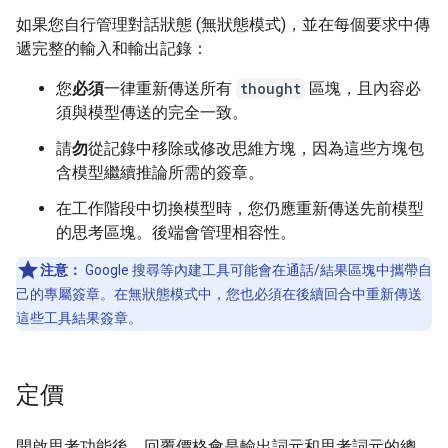
如果您自行管理對話狀態 (無狀態模式)，並在每個要求中傳
遞完整的輸入和輸出記錄：
您
必須
一律重新傳送所有
thought
區塊，且內容必
須與模型傳送的完全一致。
請
勿
從記錄中移除或修改思維方塊，因為這些方塊包
含模型繼續推論所需的簽章。
在工作階段中切換模型時，您仍應重新傳送先前模型
的思考區塊。後端會管理相容性。
注意：
Google 搜尋等內建工具可能會在通話/結果區塊中攜帶自
己的專屬簽章。在無狀態模式中，您也必須在後續回合中重新傳送
這些工具結果簽章。
定價
開啟思考功能後，回覆價格會是輸出詞元和思考詞元的總