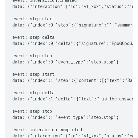
event: interaction.created

data: {"interaction":{"id":"v1_xxx","status":"in_
event: step.start

data: {"index":0,"step":{"signature":"","summary"
event: step.delta

data: {"index":0,"delta":{"signature":"EpoGCpcGAXL
event: step.stop

data: {"index":0,"event_type":"step.stop"}

event: step.start

data: {"index":1,"step":{"content":[{"text":"Based
event: step.delta

data: {"index":1,"delta":{"text":" is the answer t
event: step.stop

data: {"index":1,"event_type":"step.stop"}

event: interaction.completed

data: {"interaction":{"id":"v1_xxx","status":"comp