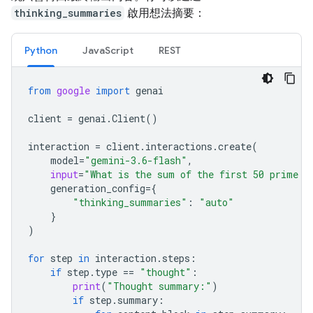
thinking_summaries
啟用想法摘要：
Python
JavaScript
REST
from
google
import
genai
client
=
genai
.
Client
()
interaction
=
client
.
interactions
.
create
(
model
=
"gemini-3.6-flash"
,
input
=
"What is the sum of the first 50 prime n
generation_config
=
{
"thinking_summaries"
:
"auto"
}
)
for
step
in
interaction
.
steps
:
if
step
.
type
==
"thought"
:
print
(
"Thought summary:"
)
if
step
.
summary
: