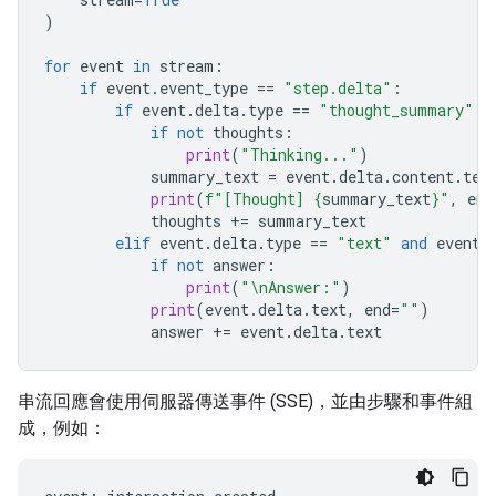
)
for
event
in
stream
:
if
event
.
event_type
==
"step.delta"
:
if
event
.
delta
.
type
==
"thought_summary"
:
if
not
thoughts
:
print
(
"Thinking..."
)
summary_text
=
event
.
delta
.
content
.
tex
print
(
f
"[Thought] 
{
summary_text
}
"
,
end
thoughts
+=
summary_text
elif
event
.
delta
.
type
==
"text"
and
event
.
if
not
answer
:
print
(
"
\n
Answer:"
)
print
(
event
.
delta
.
text
,
end
=
""
)
answer
+=
event
.
delta
.
text
串流回應會使用伺服器傳送事件 (SSE)，並由步驟和事件組
成，例如：