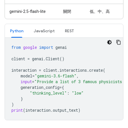
gemini-2.5-flash-lite
關閉
低、中、高
Python
JavaScript
REST
from
google
import
genai
client
=
genai
.
Client
()
interaction
=
client
.
interactions
.
create
(
model
=
"gemini-3.6-flash"
,
input
=
"Provide a list of 3 famous physicists a
generation_config
=
{
"thinking_level"
:
"low"
}
)
print
(
interaction
.
output_text
)