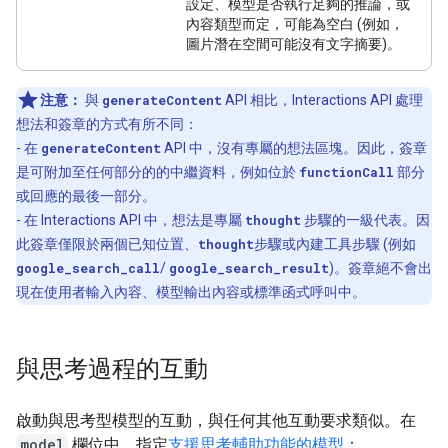
設定、模型是否執行足夠的推論，或
內容類型而定，可能為空白 (例如，
圖片潛在空間可能沒有文字摘要)。
注意：
與
generateContent
API 相比，Interactions API 處理
想法和簽章的方式有所不同：
- 在
generateContent
API 中，沒有專屬的想法區塊。因此，簽章
是可附加至任何部分的的中繼資料，例如位於
functionCall
部分
或回應的最後一部分。
- 在 Interactions API 中，想法是專屬
thought
步驟的一級代表。因
此簽章僅限於兩個已知位置、
thought
步驟或內建工具步驟 (例如
google_search_call
/
google_search_result
)。簽章絕不會出
現在使用者輸入內容、模型輸出內容或標準函式呼叫中。
與思考過程的互動
啟動與思考型模型的互動，與任何其他互動要求類似。在
model
欄位中，指定
支援思考輔助功能的模型
：