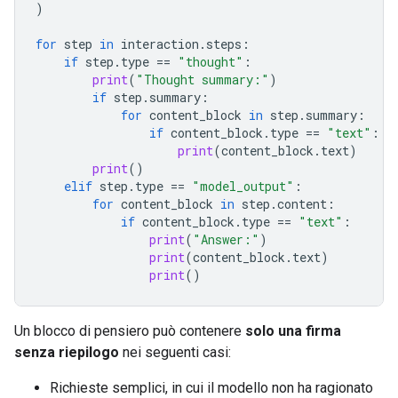
)
for
step
in
interaction
.
steps
:
if
step
.
type
==
"thought"
:
print
(
"Thought summary:"
)
if
step
.
summary
:
for
content_block
in
step
.
summary
:
if
content_block
.
type
==
"text"
:
print
(
content_block
.
text
)
print
()
elif
step
.
type
==
"model_output"
:
for
content_block
in
step
.
content
:
if
content_block
.
type
==
"text"
:
print
(
"Answer:"
)
print
(
content_block
.
text
)
print
()
Un blocco di pensiero può contenere
solo una firma
senza riepilogo
nei seguenti casi:
Richieste semplici, in cui il modello non ha ragionato