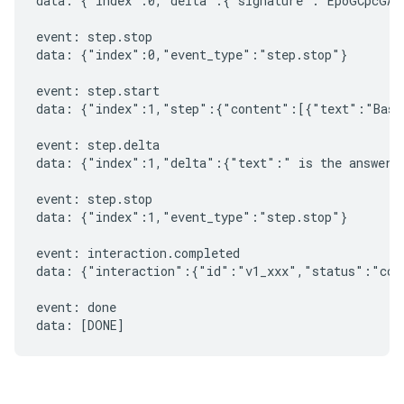
data: {"index":0,"delta":{"signature":"EpoGCpcGAXL
event: step.stop

data: {"index":0,"event_type":"step.stop"}

event: step.start

data: {"index":1,"step":{"content":[{"text":"Based
event: step.delta

data: {"index":1,"delta":{"text":" is the answer t
event: step.stop

data: {"index":1,"event_type":"step.stop"}

event: interaction.completed

data: {"interaction":{"id":"v1_xxx","status":"comp
event: done
