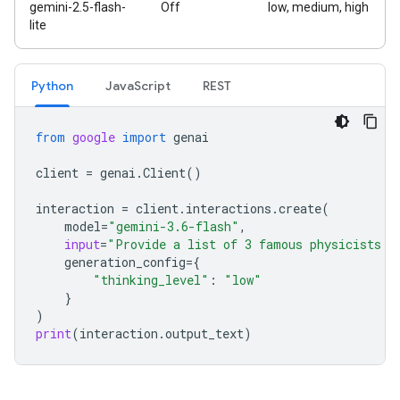
gemini-2.5-flash-
Off
low, medium, high
lite
Python
JavaScript
REST
from
google
import
genai
client
=
genai
.
Client
()
interaction
=
client
.
interactions
.
create
(
model
=
"gemini-3.6-flash"
,
input
=
"Provide a list of 3 famous physicists a
generation_config
=
{
"thinking_level"
:
"low"
}
)
print
(
interaction
.
output_text
)