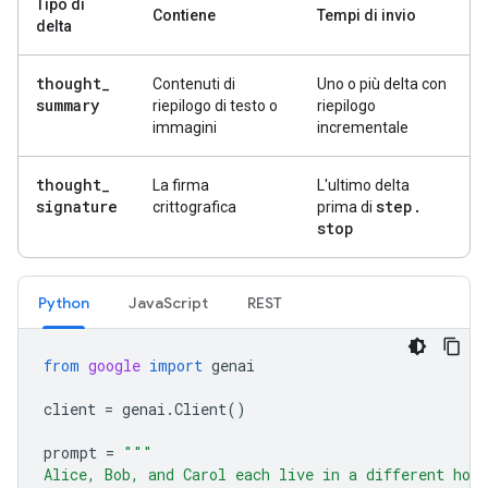
Tipo di
Contiene
Tempi di invio
delta
thought
_
Contenuti di
Uno o più delta con
summary
riepilogo di testo o
riepilogo
immagini
incrementale
thought
_
La firma
L'ultimo delta
signature
step
.
crittografica
prima di
stop
Python
JavaScript
REST
from
google
import
genai
client
=
genai
.
Client
()
prompt
=
"""
Alice, Bob, and Carol each live in a different hou