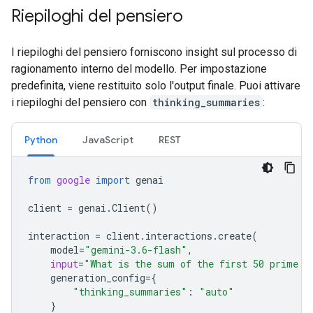
Riepiloghi del pensiero
I riepiloghi del pensiero forniscono insight sul processo di
ragionamento interno del modello. Per impostazione
predefinita, viene restituito solo l'output finale. Puoi attivare
i riepiloghi del pensiero con
thinking_summaries
:
Python
JavaScript
REST
from
google
import
genai
client
=
genai
.
Client
()
interaction
=
client
.
interactions
.
create
(
model
=
"gemini-3.6-flash"
,
input
=
"What is the sum of the first 50 prime n
generation_config
=
{
"thinking_summaries"
:
"auto"
}