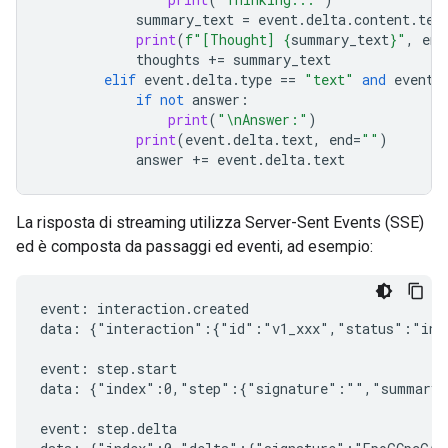
summary_text
=
event
.
delta
.
content
.
tex
print
(
f
"[Thought] 
{
summary_text
}
"
,
end
thoughts
+=
summary_text
elif
event
.
delta
.
type
==
"text"
and
event
.
if
not
answer
:
print
(
"
\n
Answer:"
)
print
(
event
.
delta
.
text
,
end
=
""
)
answer
+=
event
.
delta
.
text
La risposta di streaming utilizza Server-Sent Events (SSE)
ed è composta da passaggi ed eventi, ad esempio:
event: interaction.created

data: {"interaction":{"id":"v1_xxx","status":"in_
event: step.start

data: {"index":0,"step":{"signature":"","summary"
event: step.delta
