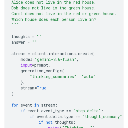
Alice does not live in the red house.
Bob does not live in the green house.
Carol does not live in the red or green house.
Which house does each person live in?
"""
thoughts
=
""
answer
=
""
stream
=
client
.
interactions
.
create
(
model
=
"gemini-3.6-flash"
,
input
=
prompt
,
generation_config
=
{
"thinking_summaries"
:
"auto"
},
stream
=
True
)
for
event
in
stream
:
if
event
.
event_type
==
"step.delta"
:
if
event
.
delta
.
type
==
"thought_summary"
:
if
not
thoughts
:
print
(
"Thinking..."
)