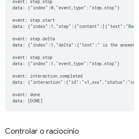
event: step.stop

data: {"index":0,"event_type":"step.stop"}

event: step.start

data: {"index":1,"step":{"content":[{"text":"Based
event: step.delta

data: {"index":1,"delta":{"text":" is the answer t
event: step.stop

data: {"index":1,"event_type":"step.stop"}

event: interaction.completed

data: {"interaction":{"id":"v1_xxx","status":"comp
event: done

Controlar o raciocínio