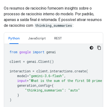
Os resumos de raciocínio fornecem insights sobre o
processo de raciocínio interno do modelo. Por padrão,
apenas a saída final é retornada. É possível ativar resumos
de raciocínio com
thinking_summaries
:
Python
Java
Script
REST
from
google
import
genai
client
=
genai
.
Client
()
interaction
=
client
.
interactions
.
create
(
model
=
"gemini-3.6-flash"
,
input
=
"What is the sum of the first 50 prime n
generation_config
=
{
"thinking_summaries"
:
"auto"
}
)