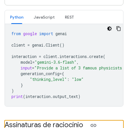
Python
Java
Script
REST
from
google
import
genai
client
=
genai
.
Client
()
interaction
=
client
.
interactions
.
create
(
model
=
"gemini-3.6-flash"
,
input
=
"Provide a list of 3 famous physicists a
generation_config
=
{
"thinking_level"
:
"low"
}
)
print
(
interaction
.
output_text
)
Assinaturas de raciocínio