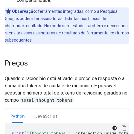
compatibilidade.
Observação:
ferramentas integradas, como a Pesquisa
Google, podem ter assinaturas distintas nos blocos de
chamada/resultado. No modo sem estado, também é necessário
reenviar essas assinaturas de resultado da ferramenta em turnos
subsequentes.
Preços
Quando o raciocínio está ativado, o preço da resposta é a
soma dos tokens de saída e de raciocínio. É possível
acessar o número total de tokens de raciocínio gerados no
campo
total_thought_tokens
.
Python
Java
Script
print
(
"Thoughts tokens:"
,
interaction
.
usage
.
total_