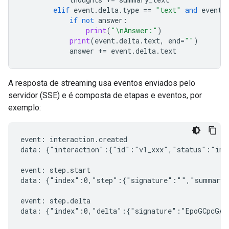
elif
event
.
delta
.
type
==
"text"
and
event
.
if
not
answer
:
print
(
"
\n
Answer:"
)
print
(
event
.
delta
.
text
,
end
=
""
)
answer
+=
event
.
delta
.
text
A resposta de streaming usa eventos enviados pelo
servidor (SSE) e é composta de etapas e eventos, por
exemplo:
event: interaction.created

data: {"interaction":{"id":"v1_xxx","status":"in_
event: step.start

data: {"index":0,"step":{"signature":"","summary"
event: step.delta

data: {"index":0,"delta":{"signature":"EpoGCpcGAXL