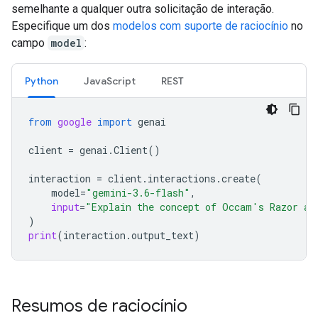
semelhante a qualquer outra solicitação de interação.
Especifique um dos
modelos com suporte de raciocínio
no
campo
model
:
Python
Java
Script
REST
from
google
import
genai
client
=
genai
.
Client
()
interaction
=
client
.
interactions
.
create
(
model
=
"gemini-3.6-flash"
,
input
=
"Explain the concept of Occam's Razor an
)
print
(
interaction
.
output_text
)
Resumos de raciocínio