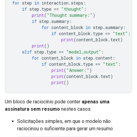
for
step
in
interaction
.
steps
:
if
step
.
type
==
"thought"
:
print
(
"Thought summary:"
)
if
step
.
summary
:
for
content_block
in
step
.
summary
:
if
content_block
.
type
==
"text"
:
print
(
content_block
.
text
)
print
()
elif
step
.
type
==
"model_output"
:
for
content_block
in
step
.
content
:
if
content_block
.
type
==
"text"
:
print
(
"Answer:"
)
print
(
content_block
.
text
)
print
()
Um bloco de raciocínio pode conter
apenas uma
assinatura sem resumo
nestes casos:
Solicitações simples, em que o modelo não
raciocinou o suficiente para gerar um resumo