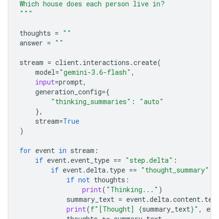
Which house does each person live in?
"""
thoughts
=
""
answer
=
""
stream
=
client
.
interactions
.
create
(
model
=
"gemini-3.6-flash"
,
input
=
prompt
,
generation_config
=
{
"thinking_summaries"
:
"auto"
},
stream
=
True
)
for
event
in
stream
:
if
event
.
event_type
==
"step.delta"
:
if
event
.
delta
.
type
==
"thought_summary"
:
if
not
thoughts
:
print
(
"Thinking..."
)
summary_text
=
event
.
delta
.
content
.
tex
print
(
f
"[Thought] 
{
summary_text
}
"
,
end
thoughts
+=
summary_text