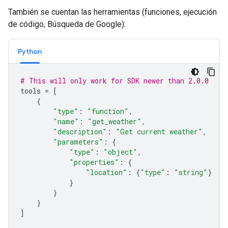
También se cuentan las herramientas (funciones, ejecución
de código, Búsqueda de Google):
Python
# This will only work for SDK newer than 2.0.0
tools
=
[
{
"type"
:
"function"
,
"name"
:
"get_weather"
,
"description"
:
"Get current weather"
,
"parameters"
:
{
"type"
:
"object"
,
"properties"
:
{
"location"
:
{
"type"
:
"string"
}
}
}
}
]