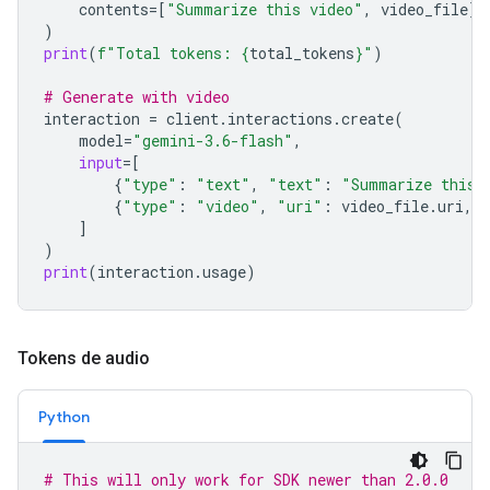
contents
=
[
"Summarize this video"
,
video_file
]
)
print
(
f
"Total tokens: 
{
total_tokens
}
"
)
# Generate with video
interaction
=
client
.
interactions
.
create
(
model
=
"gemini-3.6-flash"
,
input
=
[
{
"type"
:
"text"
,
"text"
:
"Summarize this 
{
"type"
:
"video"
,
"uri"
:
video_file
.
uri
,
]
)
print
(
interaction
.
usage
)
Tokens de audio
Python
# This will only work for SDK newer than 2.0.0