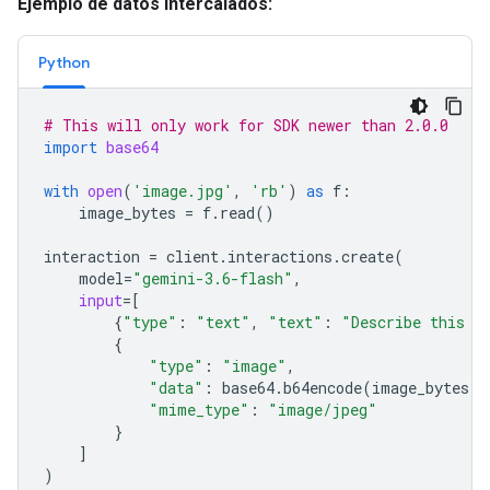
Ejemplo de datos intercalados:
Python
# This will only work for SDK newer than 2.0.0
import
base64
with
open
(
'image.jpg'
,
'rb'
)
as
f
:
image_bytes
=
f
.
read
()
interaction
=
client
.
interactions
.
create
(
model
=
"gemini-3.6-flash"
,
input
=
[
{
"type"
:
"text"
,
"text"
:
"Describe this i
{
"type"
:
"image"
,
"data"
:
base64
.
b64encode
(
image_bytes
)
.
"mime_type"
:
"image/jpeg"
}
]
)