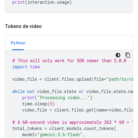
print
(
interaction
.
usage
)
Tokens de video
Python
# This will only work for SDK newer than 2.0.0
import
time
video_file
=
client
.
files
.
upload
(
file
=
"path/to/vid
while
not
video_file
.
state
or
video_file
.
state
.
nam
print
(
"Processing video..."
)
time
.
sleep
(
5
)
video_file
=
client
.
files
.
get
(
name
=
video_file
.
# A 60-second video is approximately 263 * 60 = 15
total_tokens
=
client
.
models
.
count_tokens
(
model
=
"gemini-3.6-flash"
,