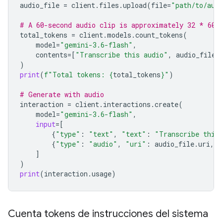
audio_file
=
client
.
files
.
upload
(
file
=
"path/to/aud
# A 60-second audio clip is approximately 32 * 60 
total_tokens
=
client
.
models
.
count_tokens
(
model
=
"gemini-3.6-flash"
,
contents
=
[
"Transcribe this audio"
,
audio_file
]
)
print
(
f
"Total tokens: 
{
total_tokens
}
"
)
# Generate with audio
interaction
=
client
.
interactions
.
create
(
model
=
"gemini-3.6-flash"
,
input
=
[
{
"type"
:
"text"
,
"text"
:
"Transcribe this
{
"type"
:
"audio"
,
"uri"
:
audio_file
.
uri
,
]
)
print
(
interaction
.
usage
)
Cuenta tokens de instrucciones del sistema