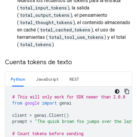
Muestra los recuentos de tokens para la entrada
(
total_input_tokens
), la salida
(
total_output_tokens
), el pensamiento
(
total_thought_tokens
), el contenido almacenado
en caché (
total_cached_tokens
), el uso de
herramientas (
total_tool_use_tokens
) y el total
(
total_tokens
).
Cuenta tokens de texto
Python
JavaScript
REST
# This will only work for SDK newer than 2.0.0
from
google
import
genai
client
=
genai
.
Client
()
prompt
=
"The quick brown fox jumps over the lazy 
# Count tokens before sending