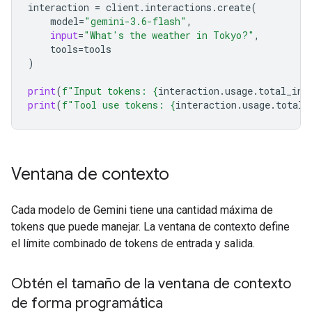
interaction
=
client
.
interactions
.
create
(
model
=
"gemini-3.6-flash"
,
input
=
"What's the weather in Tokyo?"
,
tools
=
tools
)
print
(
f
"Input tokens: 
{
interaction
.
usage
.
total_inp
print
(
f
"Tool use tokens: 
{
interaction
.
usage
.
total_
Ventana de contexto
Cada modelo de Gemini tiene una cantidad máxima de
tokens que puede manejar. La ventana de contexto define
el límite combinado de tokens de entrada y salida.
Obtén el tamaño de la ventana de contexto
de forma programática