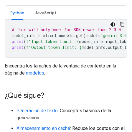
Python
JavaScript
# This will only work for SDK newer than 2.0.0
model_info
=
client
.
models
.
get
(
model
=
"gemini-3.6-f
print
(
f
"Input token limit: 
{
model_info
.
input_token
print
(
f
"Output token limit: 
{
model_info
.
output_tok
Encuentra los tamaños de la ventana de contexto en la
página de
modelos
.
¿Qué sigue?
Generación de texto
: Conceptos básicos de la
generación
Almacenamiento en caché
: Reduce los costos con el