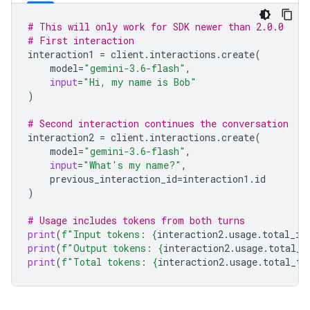
# This will only work for SDK newer than 2.0.0
# First interaction
interaction1
=
client
.
interactions
.
create
(
model
=
"gemini-3.6-flash"
,
input
=
"Hi, my name is Bob"
)
# Second interaction continues the conversation
interaction2
=
client
.
interactions
.
create
(
model
=
"gemini-3.6-flash"
,
input
=
"What's my name?"
,
previous_interaction_id
=
interaction1
.
id
)
# Usage includes tokens from both turns
print
(
f
"Input tokens: 
{
interaction2
.
usage
.
total_in
print
(
f
"Output tokens: 
{
interaction2
.
usage
.
total_o
print
(
f
"Total tokens: 
{
interaction2
.
usage
.
total_to