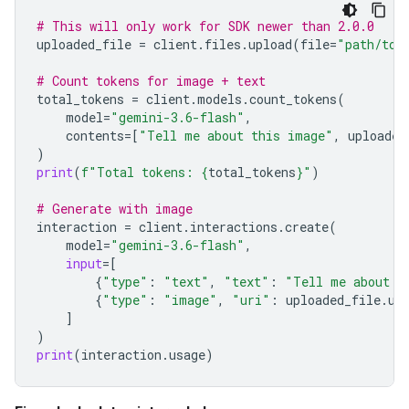
# This will only work for SDK newer than 2.0.0
uploaded_file
=
client
.
files
.
upload
(
file
=
"path/to/
# Count tokens for image + text
total_tokens
=
client
.
models
.
count_tokens
(
model
=
"gemini-3.6-flash"
,
contents
=
[
"Tell me about this image"
,
uploaded
)
print
(
f
"Total tokens: 
{
total_tokens
}
"
)
# Generate with image
interaction
=
client
.
interactions
.
create
(
model
=
"gemini-3.6-flash"
,
input
=
[
{
"type"
:
"text"
,
"text"
:
"Tell me about t
{
"type"
:
"image"
,
"uri"
:
uploaded_file
.
ur
]
)
print
(
interaction
.
usage
)