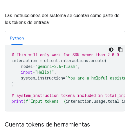
Las instrucciones del sistema se cuentan como parte de
los tokens de entrada:
Python
# This will only work for SDK newer than 2.0.0
interaction
=
client
.
interactions
.
create
(
model
=
"gemini-3.6-flash"
,
input
=
"Hello!"
,
system_instruction
=
"You are a helpful assistan
)
# system_instruction tokens included in total_inpu
print
(
f
"Input tokens: 
{
interaction
.
usage
.
total_inp
Cuenta tokens de herramientas