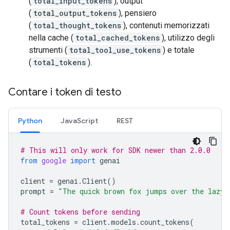
(
total_input_tokens
), output
(
total_output_tokens
), pensiero
(
total_thought_tokens
), contenuti memorizzati
nella cache (
total_cached_tokens
), utilizzo degli
strumenti (
total_tool_use_tokens
) e totale
(
total_tokens
).
Contare i token di testo
Python
JavaScript
REST
# This will only work for SDK newer than 2.0.0
from
google
import
genai
client
=
genai
.
Client
()
prompt
=
"The quick brown fox jumps over the lazy 
# Count tokens before sending
total_tokens
=
client
.
models
.
count_tokens
(