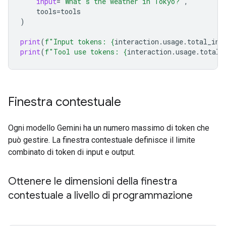
input
=
"What's the weather in Tokyo?"
,
tools
=
tools
)
print
(
f
"Input tokens: 
{
interaction
.
usage
.
total_inp
print
(
f
"Tool use tokens: 
{
interaction
.
usage
.
total_
Finestra contestuale
Ogni modello Gemini ha un numero massimo di token che
può gestire. La finestra contestuale definisce il limite
combinato di token di input e output.
Ottenere le dimensioni della finestra
contestuale a livello di programmazione