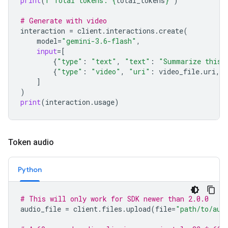
print
(
f
"Total tokens: 
{
total_tokens
}
"
)
# Generate with video
interaction
=
client
.
interactions
.
create
(
model
=
"gemini-3.6-flash"
,
input
=
[
{
"type"
:
"text"
,
"text"
:
"Summarize this 
{
"type"
:
"video"
,
"uri"
:
video_file
.
uri
,
]
)
print
(
interaction
.
usage
)
Token audio
Python
# This will only work for SDK newer than 2.0.0
audio_file
=
client
.
files
.
upload
(
file
=
"path/to/aud