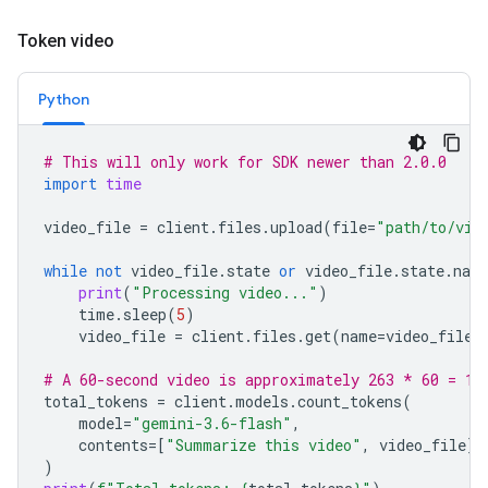
Token video
Python
# This will only work for SDK newer than 2.0.0
import
time
video_file
=
client
.
files
.
upload
(
file
=
"path/to/vid
while
not
video_file
.
state
or
video_file
.
state
.
nam
print
(
"Processing video..."
)
time
.
sleep
(
5
)
video_file
=
client
.
files
.
get
(
name
=
video_file
.
# A 60-second video is approximately 263 * 60 = 15
total_tokens
=
client
.
models
.
count_tokens
(
model
=
"gemini-3.6-flash"
,
contents
=
[
"Summarize this video"
,
video_file
]
)