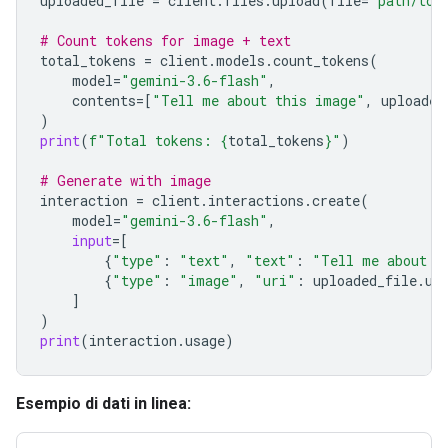
uploaded_file
=
client
.
files
.
upload
(
file
=
"path/to/
# Count tokens for image + text
total_tokens
=
client
.
models
.
count_tokens
(
model
=
"gemini-3.6-flash"
,
contents
=
[
"Tell me about this image"
,
uploaded
)
print
(
f
"Total tokens: 
{
total_tokens
}
"
)
# Generate with image
interaction
=
client
.
interactions
.
create
(
model
=
"gemini-3.6-flash"
,
input
=
[
{
"type"
:
"text"
,
"text"
:
"Tell me about t
{
"type"
:
"image"
,
"uri"
:
uploaded_file
.
ur
]
)
print
(
interaction
.
usage
)
Esempio di dati in linea: