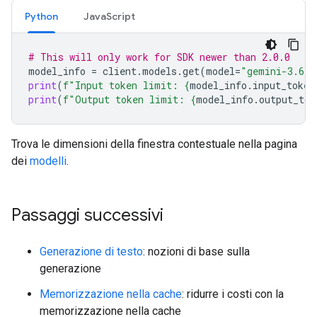
Python
JavaScript
# This will only work for SDK newer than 2.0.0
model_info
=
client
.
models
.
get
(
model
=
"gemini-3.6-f
print
(
f
"Input token limit: 
{
model_info
.
input_token
print
(
f
"Output token limit: 
{
model_info
.
output_tok
Trova le dimensioni della finestra contestuale nella pagina
dei
modelli
.
Passaggi successivi
Generazione di testo
: nozioni di base sulla
generazione
Memorizzazione nella cache
: ridurre i costi con la
memorizzazione nella cache