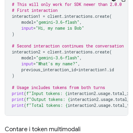
# This will only work for SDK newer than 2.0.0
# First interaction
interaction1
=
client
.
interactions
.
create
(
model
=
"gemini-3.6-flash"
,
input
=
"Hi, my name is Bob"
)
# Second interaction continues the conversation
interaction2
=
client
.
interactions
.
create
(
model
=
"gemini-3.6-flash"
,
input
=
"What's my name?"
,
previous_interaction_id
=
interaction1
.
id
)
# Usage includes tokens from both turns
print
(
f
"Input tokens: 
{
interaction2
.
usage
.
total_in
print
(
f
"Output tokens: 
{
interaction2
.
usage
.
total_o
print
(
f
"Total tokens: 
{
interaction2
.
usage
.
total_to
Contare i token multimodali