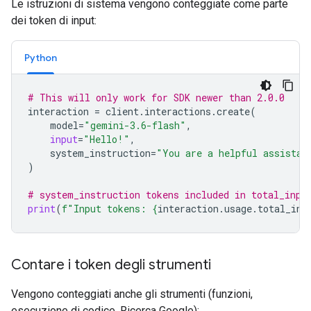
Le istruzioni di sistema vengono conteggiate come parte
dei token di input:
Python
# This will only work for SDK newer than 2.0.0
interaction
=
client
.
interactions
.
create
(
model
=
"gemini-3.6-flash"
,
input
=
"Hello!"
,
system_instruction
=
"You are a helpful assistan
)
# system_instruction tokens included in total_inpu
print
(
f
"Input tokens: 
{
interaction
.
usage
.
total_inp
Contare i token degli strumenti
Vengono conteggiati anche gli strumenti (funzioni,
esecuzione di codice, Ricerca Google):