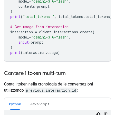
model
=
"gemini-3.6-flash"
,
contents
=
prompt
)
print
(
"total_tokens:"
,
total_tokens
.
total_tokens
)
# Get usage from interaction
interaction
=
client
.
interactions
.
create
(
model
=
"gemini-3.6-flash"
,
input
=
prompt
)
print
(
interaction
.
usage
)
Contare i token multi-turn
Conta i token nella cronologia delle conversazioni
utilizzando
previous_interaction_id
:
Python
JavaScript