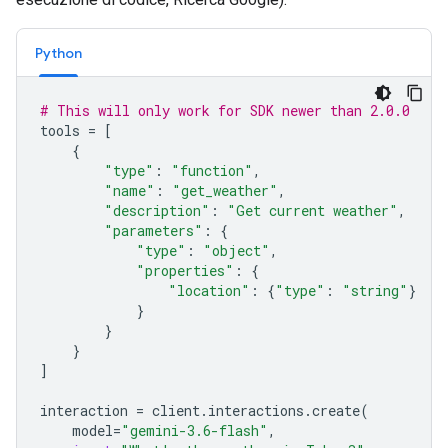
Python
# This will only work for SDK newer than 2.0.0
tools
=
[
{
"type"
:
"function"
,
"name"
:
"get_weather"
,
"description"
:
"Get current weather"
,
"parameters"
:
{
"type"
:
"object"
,
"properties"
:
{
"location"
:
{
"type"
:
"string"
}
}
}
}
]
interaction
=
client
.
interactions
.
create
(
model
=
"gemini-3.6-flash"
,