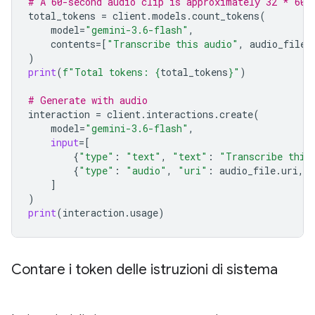
# A 60-second audio clip is approximately 32 * 60 
total_tokens
=
client
.
models
.
count_tokens
(
model
=
"gemini-3.6-flash"
,
contents
=
[
"Transcribe this audio"
,
audio_file
]
)
print
(
f
"Total tokens: 
{
total_tokens
}
"
)
# Generate with audio
interaction
=
client
.
interactions
.
create
(
model
=
"gemini-3.6-flash"
,
input
=
[
{
"type"
:
"text"
,
"text"
:
"Transcribe this
{
"type"
:
"audio"
,
"uri"
:
audio_file
.
uri
,
]
)
print
(
interaction
.
usage
)
Contare i token delle istruzioni di sistema