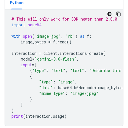
Python
# This will only work for SDK newer than 2.0.0
import
base64
with
open
(
'image.jpg'
,
'rb'
)
as
f
:
image_bytes
=
f
.
read
()
interaction
=
client
.
interactions
.
create
(
model
=
"gemini-3.6-flash"
,
input
=
[
{
"type"
:
"text"
,
"text"
:
"Describe this i
{
"type"
:
"image"
,
"data"
:
base64
.
b64encode
(
image_bytes
)
.
"mime_type"
:
"image/jpeg"
}
]
)
print
(
interaction
.
usage
)