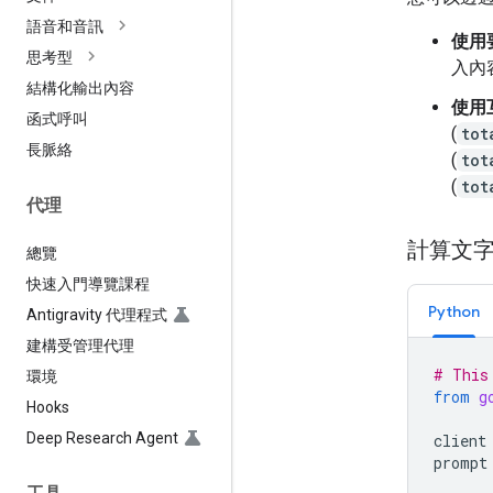
語音和音訊
使用
思考型
入內
結構化輸出內容
使用
函式呼叫
(
tot
長脈絡
(
tot
(
tot
代理
計算文
總覽
快速入門導覽課程
Python
Antigravity 代理程式
建構受管理代理
# This
環境
from
g
Hooks
Deep Research Agent
client
prompt