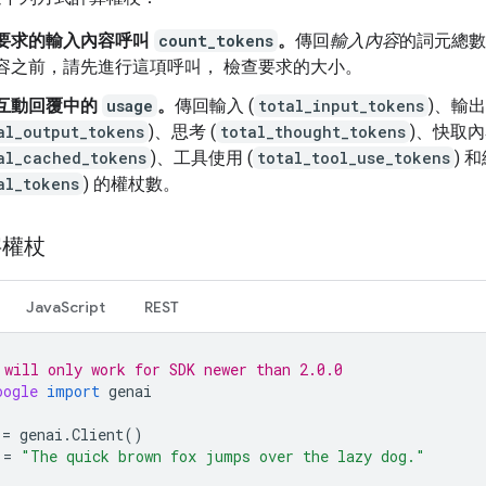
要求的輸入內容呼叫
count_tokens
。
傳回
輸入內容
的詞元總數
容之前，請先進行這項呼叫， 檢查要求的大小。
互動回覆中的
usage
。
傳回輸入 (
total_input_tokens
)、輸出
al_output_tokens
)、思考 (
total_thought_tokens
)、快取
al_cached_tokens
)、工具使用 (
total_tool_use_tokens
) 
al_tokens
) 的權杖數。
字權杖
JavaScript
REST
 will only work for SDK newer than 2.0.0
oogle
import
genai
=
genai
.
Client
()
=
"The quick brown fox jumps over the lazy dog."