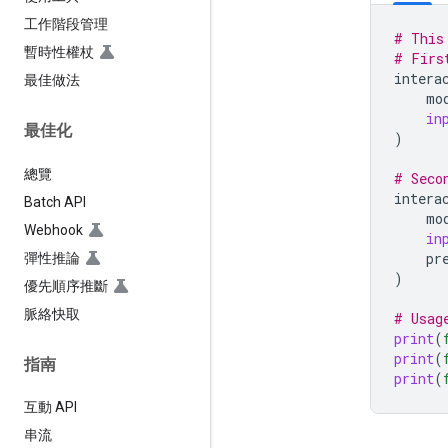
工作階段管理
# This
暫時性權杖
# Firs
intera
最佳做法
mo
in
最佳化
)
總覽
# Seco
intera
Batch API
mo
Webhook
in
pr
彈性推論
)
優先順序推斷
脈絡快取
# Usag
print
(
print
(
指南
print
(
互動 API
串流