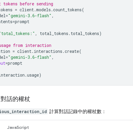
t tokens before sending
tokens
=
client
.
models
.
count_tokens
(
del
=
"gemini-3.6-flash"
,
ntents
=
prompt
"total_tokens:"
,
total_tokens
.
total_tokens
)
usage from interaction
ction
=
client
.
interactions
.
create
(
del
=
"gemini-3.6-flash"
,
put
=
prompt
interaction
.
usage
)
輪對話的權杖
ious_interaction_id
計算對話記錄中的權杖數：
JavaScript