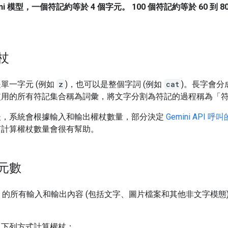
ini 模型，一個符記約等於 4 個字元。 100 個符記約等於 60 到 8
杖
單一字元 (例如
z
)，也可以是整個字詞 (例如
cat
)。長字會分
使用的所有符記集合稱為詞彙，將文字分割為符記的過程稱為「
後，系統會根據輸入和輸出權杖數量，部分決定
Gemini API 呼
何計算權杖數量會很有幫助。
元數
 API 的所有輸入和輸出內容 (包括文字、圖片檔案和其他非文字模態
過下列方式計算權杖：