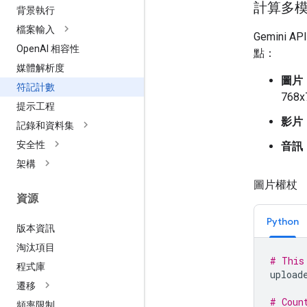
計算多
背景執行
檔案輸入
Gemini
Open
AI 相容性
點：
媒體解析度
圖片
符記計數
768
提示工程
影片
記錄和資料集
安全性
音訊
架構
圖片權杖
資源
Python
版本資訊
淘汰項目
# This
程式庫
upload
遷移
# Coun
頻率限制