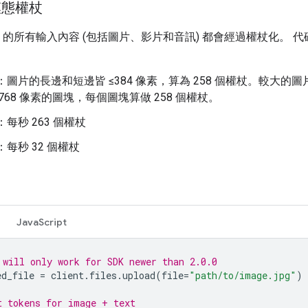
模態權杖
 API 的所有輸入內容 (包括圖片、影片和音訊) 都會經過權杖化。 
：圖片的長邊和短邊皆 ≤384 像素，算為 258 個權杖。較大的
x768 像素的圖塊，每個圖塊算做 258 個權杖。
：每秒 263 個權杖
：每秒 32 個權杖
JavaScript
 will only work for SDK newer than 2.0.0
ed_file
=
client
.
files
.
upload
(
file
=
"path/to/image.jpg"
)
t tokens for image + text