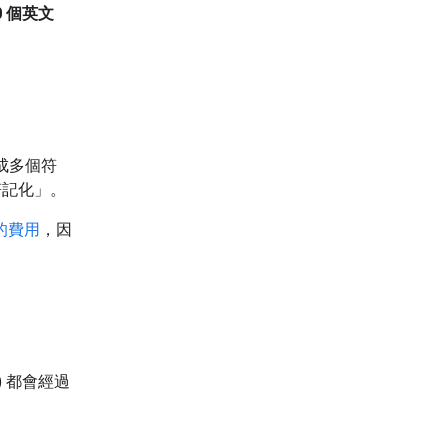
0 個英文
成多個符
符記化」
。
叫的費用
，因
) 都會經過