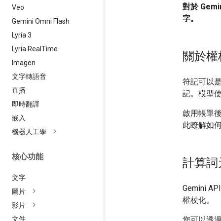
對於 Gem
Veo
字。
Gemini Omni Flash
Lyria 3
Lyria Real
Time
關於權
Imagen
文字轉語音
符記可以是
直播
記。模型
即時翻譯
啟用帳單
嵌入
此瞭解如
機器人工學
核心功能
計算詞
文字
Gemini
圖片
權杖化。
影片
您可以透
文件