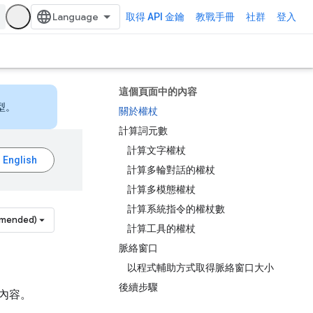
取得 API 金鑰
教戰手冊
社群
登入
這個頁面中的內容
型。
關於權杖
計算詞元數
計算文字權杖
計算多輪對話的權杖
計算多模態權杖
計算系統指令的權杖數
mmended)
計算工具的權杖
脈絡窗口
以程式輔助方式取得脈絡窗口大小
後續步驟
內容。