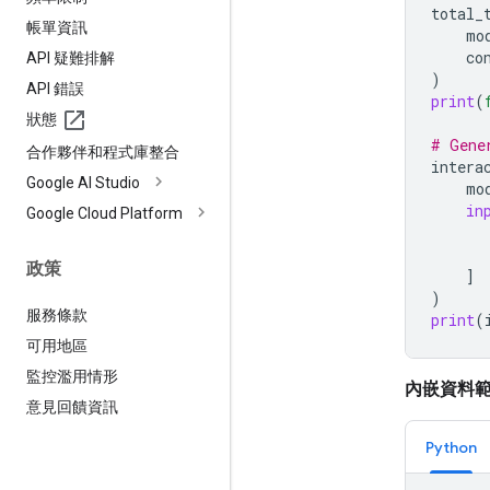
total_
帳單資訊
mo
co
API 疑難排解
)
API 錯誤
print
(
狀態
# Gene
合作夥伴和程式庫整合
intera
Google AI Studio
mo
in
Google Cloud Platform
政策
]
)
服務條款
print
(
可用地區
監控濫用情形
內嵌資料
意見回饋資訊
Python