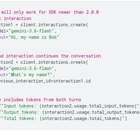
 will only work for SDK newer than 2.0.0
t interaction
ction1
=
client
.
interactions
.
create
(
del
=
"gemini-3.6-flash"
,
put
=
"Hi, my name is Bob"
nd interaction continues the conversation
ction2
=
client
.
interactions
.
create
(
del
=
"gemini-3.6-flash"
,
put
=
"What's my name?"
,
evious_interaction_id
=
interaction1
.
id
e includes tokens from both turns
f
"Input tokens: 
{
interaction2
.
usage
.
total_input_tokens
}
"
f
"Output tokens: 
{
interaction2
.
usage
.
total_output_tokens
f
"Total tokens: 
{
interaction2
.
usage
.
total_tokens
}
"
)