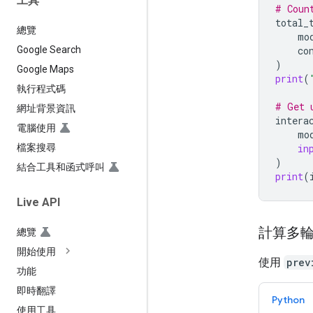
工具
# Coun
total_
總覽
mo
co
Google Search
)
Google Maps
print
(
執行程式碼
# Get 
網址背景資訊
intera
電腦使用
mo
in
檔案搜尋
)
結合工具和函式呼叫
print
(
Live API
計算多
總覽
開始使用
使用
prev
功能
即時翻譯
Python
使用工具