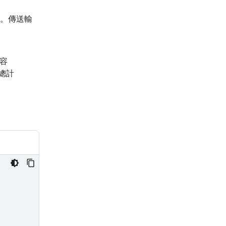
。傳送輸
內容
和總計