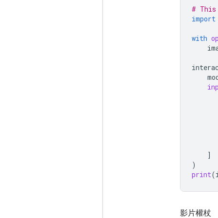
# This
import
with
o
im
intera
mo
in
]
)
print
(
影片權杖