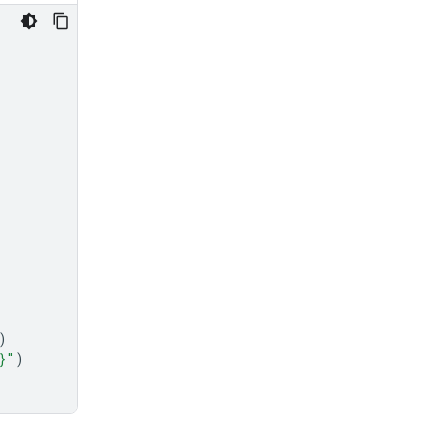
)
}
"
)