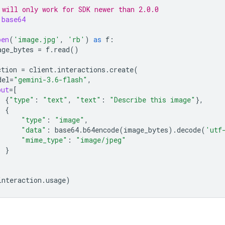
 will only work for SDK newer than 2.0.0
base64
pen
(
'image.jpg'
,
'rb'
)
as
f
:
age_bytes
=
f
.
read
()
ction
=
client
.
interactions
.
create
(
del
=
"gemini-3.6-flash"
,
put
=
[
{
"type"
:
"text"
,
"text"
:
"Describe this image"
},
{
"type"
:
"image"
,
"data"
:
base64
.
b64encode
(
image_bytes
)
.
decode
(
'utf
"mime_type"
:
"image/jpeg"
}
interaction
.
usage
)