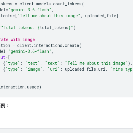
tokens
=
client
.
models
.
count_tokens
(
del
=
"gemini-3.6-flash"
,
ntents
=
[
"Tell me about this image"
,
uploaded_file
]
f
"Total tokens: 
{
total_tokens
}
"
)
rate with image
ction
=
client
.
interactions
.
create
(
del
=
"gemini-3.6-flash"
,
put
=
[
{
"type"
:
"text"
,
"text"
:
"Tell me about this image"
},
{
"type"
:
"image"
,
"uri"
:
uploaded_file
.
uri
,
"mime_typ
interaction
.
usage
)
範例：