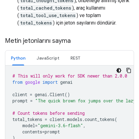
(
total_thought_tokens
), önbelleğe alınmış içerik
(
total_cached_tokens
), araç kullanımı
(
total_tool_use_tokens
) ve toplam
(
total_tokens
) için jeton sayılarını döndürür.
Metin jetonlarını sayma
Python
JavaScript
REST
# This will only work for SDK newer than 2.0.0
from
google
import
genai
client
=
genai
.
Client
()
prompt
=
"The quick brown fox jumps over the lazy 
# Count tokens before sending
total_tokens
=
client
.
models
.
count_tokens
(
model
=
"gemini-3.6-flash"
,
contents
=
prompt
)