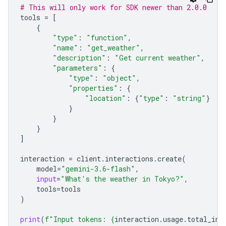
# This will only work for SDK newer than 2.0.0
tools
=
[
{
"type"
:
"function"
,
"name"
:
"get_weather"
,
"description"
:
"Get current weather"
,
"parameters"
:
{
"type"
:
"object"
,
"properties"
:
{
"location"
:
{
"type"
:
"string"
}
}
}
}
]
interaction
=
client
.
interactions
.
create
(
model
=
"gemini-3.6-flash"
,
input
=
"What's the weather in Tokyo?"
,
tools
=
tools
)
print
(
f
"Input tokens: 
{
interaction
.
usage
.
total_inp