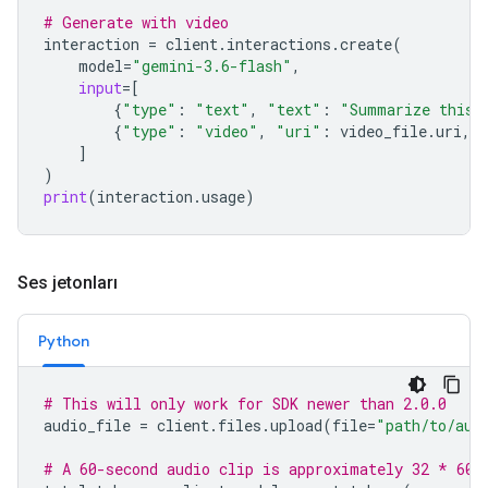
# Generate with video
interaction
=
client
.
interactions
.
create
(
model
=
"gemini-3.6-flash"
,
input
=
[
{
"type"
:
"text"
,
"text"
:
"Summarize this 
{
"type"
:
"video"
,
"uri"
:
video_file
.
uri
,
]
)
print
(
interaction
.
usage
)
Ses jetonları
Python
# This will only work for SDK newer than 2.0.0
audio_file
=
client
.
files
.
upload
(
file
=
"path/to/aud
# A 60-second audio clip is approximately 32 * 60 