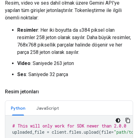
Resim, video ve ses dahil olmak üzere Gemini API'ye
yapılan tüm girişler jetonlaştırılır. Tokenleştirme ile ilgili
önemli noktalar:
Resimler
: Her iki boyutta da ≤384 piksel olan
resimler 258 jeton olarak sayılır. Daha büyük resimler,
768x768 piksellik parçalar halinde döşenir ve her
parça 258 jeton olarak sayılır.
Video
: Saniyede 263 jeton
Ses
: Saniyede 32 parça
Resim jetonları
Python
JavaScript
# This will only work for SDK newer than 2.0.0
uploaded_file
=
client
.
files
.
upload
(
file
=
"path/to/