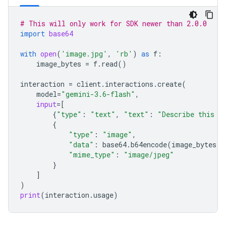
# This will only work for SDK newer than 2.0.0
import
base64
with
open
(
'image.jpg'
,
'rb'
)
as
f
:
image_bytes
=
f
.
read
()
interaction
=
client
.
interactions
.
create
(
model
=
"gemini-3.6-flash"
,
input
=
[
{
"type"
:
"text"
,
"text"
:
"Describe this i
{
"type"
:
"image"
,
"data"
:
base64
.
b64encode
(
image_bytes
)
.
"mime_type"
:
"image/jpeg"
}
]
)
print
(
interaction
.
usage
)