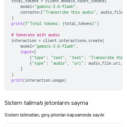
total_tokens
=
client
.
models
.
count_tokens
(
model
=
"gemini-3.6-flash"
,
contents
=
[
"Transcribe this audio"
,
audio_file
]
)
print
(
f
"Total tokens: 
{
total_tokens
}
"
)
# Generate with audio
interaction
=
client
.
interactions
.
create
(
model
=
"gemini-3.6-flash"
,
input
=
[
{
"type"
:
"text"
,
"text"
:
"Transcribe this
{
"type"
:
"audio"
,
"uri"
:
audio_file
.
uri
,
]
)
print
(
interaction
.
usage
)
Sistem talimatı jetonlarını sayma
Sistem talimatları, giriş jetonları kapsamında sayılır: