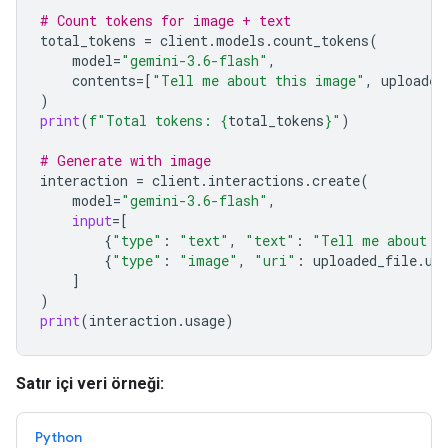
# Count tokens for image + text
total_tokens
=
client
.
models
.
count_tokens
(
model
=
"gemini-3.6-flash"
,
contents
=
[
"Tell me about this image"
,
uploaded
)
print
(
f
"Total tokens: 
{
total_tokens
}
"
)
# Generate with image
interaction
=
client
.
interactions
.
create
(
model
=
"gemini-3.6-flash"
,
input
=
[
{
"type"
:
"text"
,
"text"
:
"Tell me about t
{
"type"
:
"image"
,
"uri"
:
uploaded_file
.
ur
]
)
print
(
interaction
.
usage
)
Satır içi veri örneği:
Python