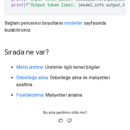
print
(
f
"Output token limit: 
{
model_info
.
output_tok
Bağlam penceresi boyutlarını
modeller
sayfasında
bulabilirsiniz.
Sırada ne var?
Metin üretme
: Üretimle ilgili temel bilgiler
Önbelleğe alma
: Önbelleğe alma ile maliyetleri
azaltma
Fiyatlandırma
: Maliyetleri anlama
Bu size yardımcı oldu mu?