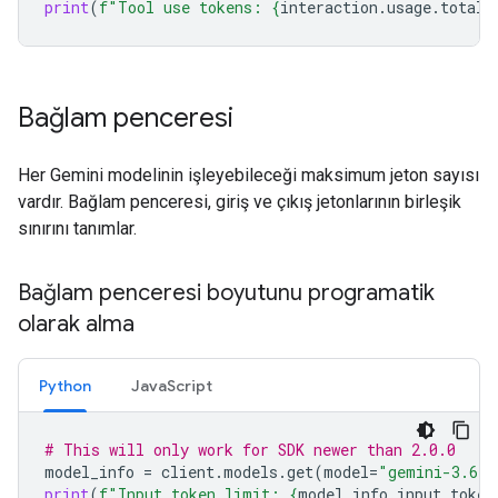
print
(
f
"Tool use tokens: 
{
interaction
.
usage
.
total_
Bağlam penceresi
Her Gemini modelinin işleyebileceği maksimum jeton sayısı
vardır. Bağlam penceresi, giriş ve çıkış jetonlarının birleşik
sınırını tanımlar.
Bağlam penceresi boyutunu programatik
olarak alma
Python
JavaScript
# This will only work for SDK newer than 2.0.0
model_info
=
client
.
models
.
get
(
model
=
"gemini-3.6-f
print
(
f
"Input token limit: 
{
model_info
.
input_token