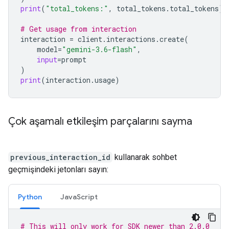
print
(
"total_tokens:"
,
total_tokens
.
total_tokens
)
# Get usage from interaction
interaction
=
client
.
interactions
.
create
(
model
=
"gemini-3.6-flash"
,
input
=
prompt
)
print
(
interaction
.
usage
)
Çok aşamalı etkileşim parçalarını sayma
previous_interaction_id
kullanarak sohbet
geçmişindeki jetonları sayın:
Python
JavaScript
# This will only work for SDK newer than 2.0.0