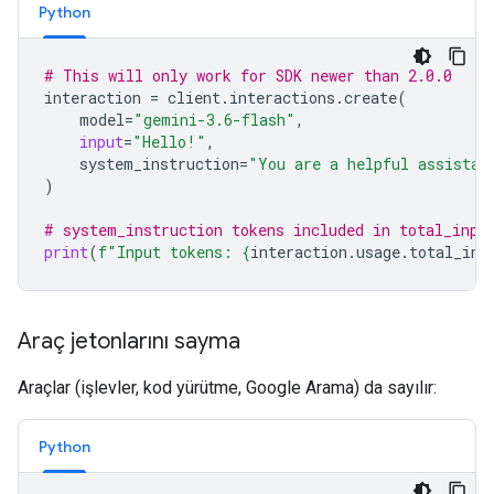
Python
# This will only work for SDK newer than 2.0.0
interaction
=
client
.
interactions
.
create
(
model
=
"gemini-3.6-flash"
,
input
=
"Hello!"
,
system_instruction
=
"You are a helpful assistan
)
# system_instruction tokens included in total_inpu
print
(
f
"Input tokens: 
{
interaction
.
usage
.
total_inp
Araç jetonlarını sayma
Araçlar (işlevler, kod yürütme, Google Arama) da sayılır:
Python