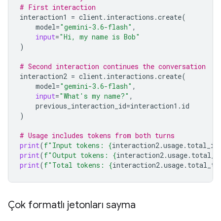
# First interaction
interaction1
=
client
.
interactions
.
create
(
model
=
"gemini-3.6-flash"
,
input
=
"Hi, my name is Bob"
)
# Second interaction continues the conversation
interaction2
=
client
.
interactions
.
create
(
model
=
"gemini-3.6-flash"
,
input
=
"What's my name?"
,
previous_interaction_id
=
interaction1
.
id
)
# Usage includes tokens from both turns
print
(
f
"Input tokens: 
{
interaction2
.
usage
.
total_in
print
(
f
"Output tokens: 
{
interaction2
.
usage
.
total_o
print
(
f
"Total tokens: 
{
interaction2
.
usage
.
total_to
Çok formatlı jetonları sayma