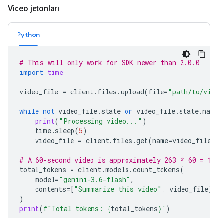
Video jetonları
Python
# This will only work for SDK newer than 2.0.0
import
time
video_file
=
client
.
files
.
upload
(
file
=
"path/to/vid
while
not
video_file
.
state
or
video_file
.
state
.
nam
print
(
"Processing video..."
)
time
.
sleep
(
5
)
video_file
=
client
.
files
.
get
(
name
=
video_file
.
# A 60-second video is approximately 263 * 60 = 15
total_tokens
=
client
.
models
.
count_tokens
(
model
=
"gemini-3.6-flash"
,
contents
=
[
"Summarize this video"
,
video_file
]
)
print
(
f
"Total tokens: 
{
total_tokens
}
"
)