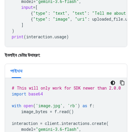
model
=
"gemini-3.6-flash"
,
input
=
[
{
"type"
:
"text"
,
"text"
:
"Tell me about t
{
"type"
:
"image"
,
"uri"
:
uploaded_file
.
ur
]
)
print
(
interaction
.
usage
)
ইনলাইন ডেটার উদাহরণ:
পাইথন
# This will only work for SDK newer than 2.0.0
import
base64
with
open
(
'image.jpg'
,
'rb'
)
as
f
:
image_bytes
=
f
.
read
()
interaction
=
client
.
interactions
.
create
(
model
=
"gemini-3.6-flash"
,