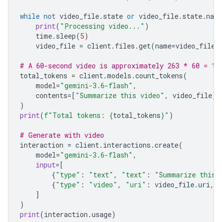
while
not
video_file
.
state
or
video_file
.
state
.
nam
print
(
"Processing video..."
)
time
.
sleep
(
5
)
video_file
=
client
.
files
.
get
(
name
=
video_file
.
# A 60-second video is approximately 263 * 60 = 15
total_tokens
=
client
.
models
.
count_tokens
(
model
=
"gemini-3.6-flash"
,
contents
=
[
"Summarize this video"
,
video_file
]
)
print
(
f
"Total tokens: 
{
total_tokens
}
"
)
# Generate with video
interaction
=
client
.
interactions
.
create
(
model
=
"gemini-3.6-flash"
,
input
=
[
{
"type"
:
"text"
,
"text"
:
"Summarize this 
{
"type"
:
"video"
,
"uri"
:
video_file
.
uri
,
]
)
print
(
interaction
.
usage
)