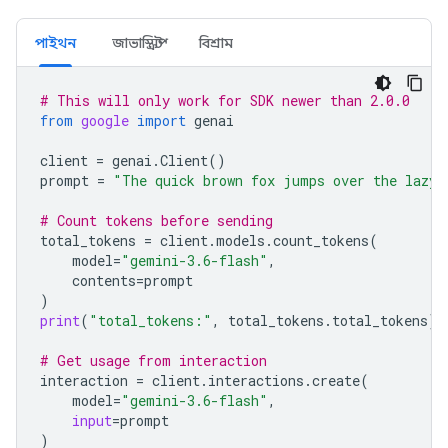
পাইথন
জাভাস্ক্রিপ্ট
বিশ্রাম
# This will only work for SDK newer than 2.0.0
from
google
import
genai
client
=
genai
.
Client
()
prompt
=
"The quick brown fox jumps over the lazy 
# Count tokens before sending
total_tokens
=
client
.
models
.
count_tokens
(
model
=
"gemini-3.6-flash"
,
contents
=
prompt
)
print
(
"total_tokens:"
,
total_tokens
.
total_tokens
)
# Get usage from interaction
interaction
=
client
.
interactions
.
create
(
model
=
"gemini-3.6-flash"
,
input
=
prompt
)