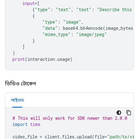
input
=
[
{
"type"
:
"text"
,
"text"
:
"Describe this i
{
"type"
:
"image"
,
"data"
:
base64
.
b64encode
(
image_bytes
)
.
"mime_type"
:
"image/jpeg"
}
]
)
print
(
interaction
.
usage
)
ভিডিও টোকেন
পাইথন
# This will only work for SDK newer than 2.0.0
import
time
video_file
=
client
.
files
.
upload
(
file
=
"path/to/vid