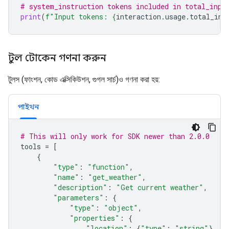
# system_instruction tokens included in total_inpu
print
(
f
"Input tokens: 
{
interaction
.
usage
.
total_inp
টুল টোকেন গণনা করুন
টুলস (ফাংশন, কোড এক্সিকিউশন, গুগল সার্চ)ও গণনা করা হয়:
পাইথন
# This will only work for SDK newer than 2.0.0
tools
=
[
{
"type"
:
"function"
,
"name"
:
"get_weather"
,
"description"
:
"Get current weather"
,
"parameters"
:
{
"type"
:
"object"
,
"properties"
:
{
"location"
:
{
"type"
:
"string"
}