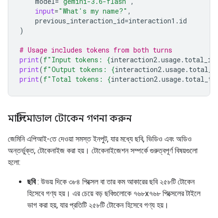
model
=
"gemini-3.6-flash"
,
input
=
"What's my name?"
,
previous_interaction_id
=
interaction1
.
id
)
# Usage includes tokens from both turns
print
(
f
"Input tokens: 
{
interaction2
.
usage
.
total_in
print
(
f
"Output tokens: 
{
interaction2
.
usage
.
total_o
print
(
f
"Total tokens: 
{
interaction2
.
usage
.
total_to
মাল্টিমোডাল টোকেন গণনা করুন
জেমিনি এপিআই-তে দেওয়া সমস্ত ইনপুট, যার মধ্যে ছবি, ভিডিও এবং অডিও
অন্তর্ভুক্ত, টোকেনাইজ করা হয়। টোকেনাইজেশন সম্পর্কে গুরুত্বপূর্ণ বিষয়গুলো
হলো:
ছবি
: উভয় দিকে ৩৮৪ পিক্সেল বা তার কম আকারের ছবি ২৫৮টি টোকেন
হিসেবে গণ্য হয়। এর চেয়ে বড় ছবিগুলোকে ৭৬৮x৭৬৮ পিক্সেলের টাইলে
ভাগ করা হয়, যার প্রতিটি ২৫৮টি টোকেন হিসেবে গণ্য হয়।