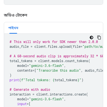
অডিও টোকেন
পাইথন
# This will only work for SDK newer than 2.0.0
audio_file
=
client
.
files
.
upload
(
file
=
"path/to/aud
# A 60-second audio clip is approximately 32 * 60 
total_tokens
=
client
.
models
.
count_tokens
(
model
=
"gemini-3.6-flash"
,
contents
=
[
"Transcribe this audio"
,
audio_file
]
)
print
(
f
"Total tokens: 
{
total_tokens
}
"
)
# Generate with audio
interaction
=
client
.
interactions
.
create
(
model
=
"gemini-3.6-flash"
,
input
=
[