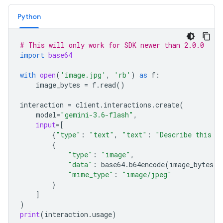
Python
# This will only work for SDK newer than 2.0.0
import
base64
with
open
(
'image.jpg'
,
'rb'
)
as
f
:
image_bytes
=
f
.
read
()
interaction
=
client
.
interactions
.
create
(
model
=
"gemini-3.6-flash"
,
input
=
[
{
"type"
:
"text"
,
"text"
:
"Describe this i
{
"type"
:
"image"
,
"data"
:
base64
.
b64encode
(
image_bytes
)
.
"mime_type"
:
"image/jpeg"
}
]
)
print
(
interaction
.
usage
)