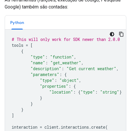
Google) também são contadas:
Python
# This will only work for SDK newer than 2.0.0
tools
=
[
{
"type"
:
"function"
,
"name"
:
"get_weather"
,
"description"
:
"Get current weather"
,
"parameters"
:
{
"type"
:
"object"
,
"properties"
:
{
"location"
:
{
"type"
:
"string"
}
}
}
}
]
interaction
=
client
.
interactions
.
create
(