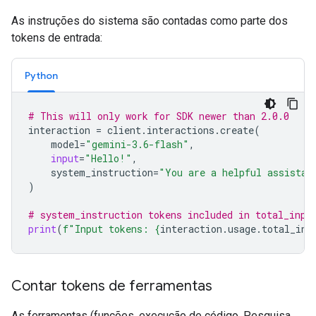
As instruções do sistema são contadas como parte dos
tokens de entrada:
Python
# This will only work for SDK newer than 2.0.0
interaction
=
client
.
interactions
.
create
(
model
=
"gemini-3.6-flash"
,
input
=
"Hello!"
,
system_instruction
=
"You are a helpful assistan
)
# system_instruction tokens included in total_inpu
print
(
f
"Input tokens: 
{
interaction
.
usage
.
total_inp
Contar tokens de ferramentas
As ferramentas (funções, execução de código, Pesquisa