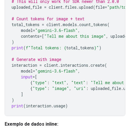
# This will only work for SDK newer than 2.0.0
uploaded_file
=
client
.
files
.
upload
(
file
=
"path/to/
# Count tokens for image + text
total_tokens
=
client
.
models
.
count_tokens
(
model
=
"gemini-3.6-flash"
,
contents
=
[
"Tell me about this image"
,
uploaded
)
print
(
f
"Total tokens: 
{
total_tokens
}
"
)
# Generate with image
interaction
=
client
.
interactions
.
create
(
model
=
"gemini-3.6-flash"
,
input
=
[
{
"type"
:
"text"
,
"text"
:
"Tell me about t
{
"type"
:
"image"
,
"uri"
:
uploaded_file
.
ur
]
)
print
(
interaction
.
usage
)
Exemplo de dados inline: