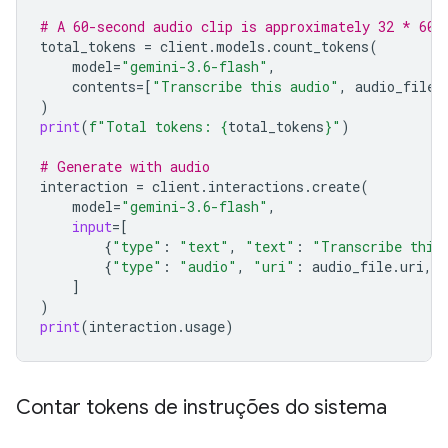
# A 60-second audio clip is approximately 32 * 60 
total_tokens
=
client
.
models
.
count_tokens
(
model
=
"gemini-3.6-flash"
,
contents
=
[
"Transcribe this audio"
,
audio_file
]
)
print
(
f
"Total tokens: 
{
total_tokens
}
"
)
# Generate with audio
interaction
=
client
.
interactions
.
create
(
model
=
"gemini-3.6-flash"
,
input
=
[
{
"type"
:
"text"
,
"text"
:
"Transcribe this
{
"type"
:
"audio"
,
"uri"
:
audio_file
.
uri
,
]
)
print
(
interaction
.
usage
)
Contar tokens de instruções do sistema