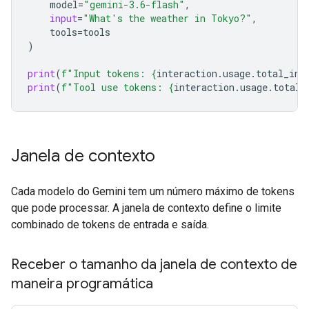
model
=
"gemini-3.6-flash"
,
input
=
"What's the weather in Tokyo?"
,
tools
=
tools
)
print
(
f
"Input tokens: 
{
interaction
.
usage
.
total_inp
print
(
f
"Tool use tokens: 
{
interaction
.
usage
.
total_
Janela de contexto
Cada modelo do Gemini tem um número máximo de tokens
que pode processar. A janela de contexto define o limite
combinado de tokens de entrada e saída.
Receber o tamanho da janela de contexto de
maneira programática