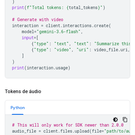
)
print
(
f
"Total tokens: 
{
total_tokens
}
"
)
# Generate with video
interaction
=
client
.
interactions
.
create
(
model
=
"gemini-3.6-flash"
,
input
=
[
{
"type"
:
"text"
,
"text"
:
"Summarize this 
{
"type"
:
"video"
,
"uri"
:
video_file
.
uri
,
]
)
print
(
interaction
.
usage
)
Tokens de áudio
Python
# This will only work for SDK newer than 2.0.0
audio_file
=
client
.
files
.
upload
(
file
=
"path/to/aud