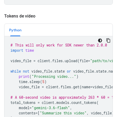
Tokens de vídeo
Python
# This will only work for SDK newer than 2.0.0
import
time
video_file
=
client
.
files
.
upload
(
file
=
"path/to/vid
while
not
video_file
.
state
or
video_file
.
state
.
nam
print
(
"Processing video..."
)
time
.
sleep
(
5
)
video_file
=
client
.
files
.
get
(
name
=
video_file
.
# A 60-second video is approximately 263 * 60 = 15
total_tokens
=
client
.
models
.
count_tokens
(
model
=
"gemini-3.6-flash"
,
contents
=
[
"Summarize this video"
,
video_file
]