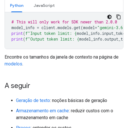
Python
JavaScript
# This will only work for SDK newer than 2.0.0
model_info
=
client
.
models
.
get
(
model
=
"gemini-3.6-f
print
(
f
"Input token limit: 
{
model_info
.
input_token
print
(
f
"Output token limit: 
{
model_info
.
output_tok
Encontre os tamanhos da janela de contexto na página de
modelos
.
A seguir
Geração de texto
: noções básicas de geração
Armazenamento em cache
: reduzir custos com o
armazenamento em cache
Preços
: entender os custos