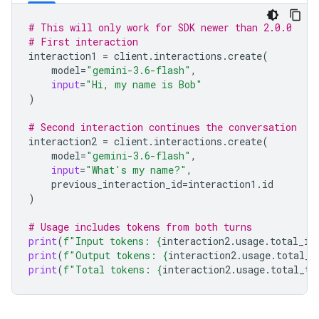
# This will only work for SDK newer than 2.0.0
# First interaction
interaction1
=
client
.
interactions
.
create
(
model
=
"gemini-3.6-flash"
,
input
=
"Hi, my name is Bob"
)
# Second interaction continues the conversation
interaction2
=
client
.
interactions
.
create
(
model
=
"gemini-3.6-flash"
,
input
=
"What's my name?"
,
previous_interaction_id
=
interaction1
.
id
)
# Usage includes tokens from both turns
print
(
f
"Input tokens: 
{
interaction2
.
usage
.
total_in
print
(
f
"Output tokens: 
{
interaction2
.
usage
.
total_o
print
(
f
"Total tokens: 
{
interaction2
.
usage
.
total_to