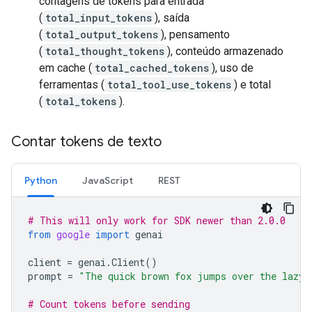
contagens de tokens para entrada
(
total_input_tokens
), saída
(
total_output_tokens
), pensamento
(
total_thought_tokens
), conteúdo armazenado
em cache (
total_cached_tokens
), uso de
ferramentas (
total_tool_use_tokens
) e total
(
total_tokens
).
Contar tokens de texto
Python
JavaScript
REST
# This will only work for SDK newer than 2.0.0
from
google
import
genai
client
=
genai
.
Client
()
prompt
=
"The quick brown fox jumps over the lazy 
# Count tokens before sending