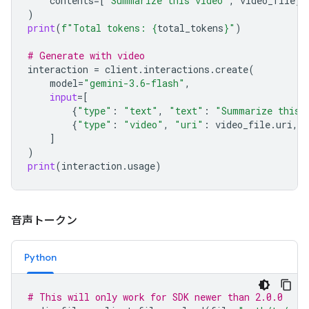
contents
=
[
"Summarize this video"
,
video_file
]
)
print
(
f
"Total tokens: 
{
total_tokens
}
"
)
# Generate with video
interaction
=
client
.
interactions
.
create
(
model
=
"gemini-3.6-flash"
,
input
=
[
{
"type"
:
"text"
,
"text"
:
"Summarize this 
{
"type"
:
"video"
,
"uri"
:
video_file
.
uri
,
]
)
print
(
interaction
.
usage
)
音声トークン
Python
# This will only work for SDK newer than 2.0.0