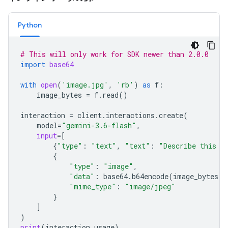
Python
# This will only work for SDK newer than 2.0.0
import
base64
with
open
(
'image.jpg'
,
'rb'
)
as
f
:
image_bytes
=
f
.
read
()
interaction
=
client
.
interactions
.
create
(
model
=
"gemini-3.6-flash"
,
input
=
[
{
"type"
:
"text"
,
"text"
:
"Describe this i
{
"type"
:
"image"
,
"data"
:
base64
.
b64encode
(
image_bytes
)
.
"mime_type"
:
"image/jpeg"
}
]
)
print
(
interaction
.
usage
)