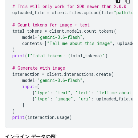
# This will only work for SDK newer than 2.0.0
uploaded_file
=
client
.
files
.
upload
(
file
=
"path/to/
# Count tokens for image + text
total_tokens
=
client
.
models
.
count_tokens
(
model
=
"gemini-3.6-flash"
,
contents
=
[
"Tell me about this image"
,
uploaded
)
print
(
f
"Total tokens: 
{
total_tokens
}
"
)
# Generate with image
interaction
=
client
.
interactions
.
create
(
model
=
"gemini-3.6-flash"
,
input
=
[
{
"type"
:
"text"
,
"text"
:
"Tell me about t
{
"type"
:
"image"
,
"uri"
:
uploaded_file
.
ur
]
)
print
(
interaction
.
usage
)
インライン データの例: