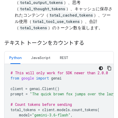
（
total_output_tokens
）、思考
（
total_thought_tokens
）、キャッシュに保存さ
れたコンテンツ（
total_cached_tokens
）、ツー
ル使用（
total_tool_use_tokens
）、合計
（
total_tokens
）のトークン数を返します。
テキスト トークンをカウントする
Python
JavaScript
REST
# This will only work for SDK newer than 2.0.0
from
google
import
genai
client
=
genai
.
Client
()
prompt
=
"The quick brown fox jumps over the lazy 
# Count tokens before sending
total_tokens
=
client
.
models
.
count_tokens
(
model
=
"gemini-3.6-flash"
,