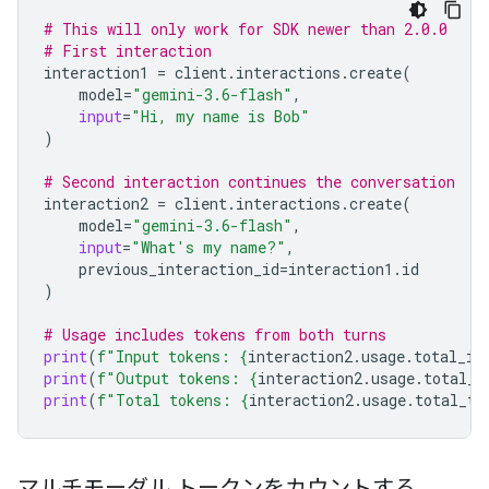
# This will only work for SDK newer than 2.0.0
# First interaction
interaction1
=
client
.
interactions
.
create
(
model
=
"gemini-3.6-flash"
,
input
=
"Hi, my name is Bob"
)
# Second interaction continues the conversation
interaction2
=
client
.
interactions
.
create
(
model
=
"gemini-3.6-flash"
,
input
=
"What's my name?"
,
previous_interaction_id
=
interaction1
.
id
)
# Usage includes tokens from both turns
print
(
f
"Input tokens: 
{
interaction2
.
usage
.
total_in
print
(
f
"Output tokens: 
{
interaction2
.
usage
.
total_o
print
(
f
"Total tokens: 
{
interaction2
.
usage
.
total_to
マルチモーダル トークンをカウントする