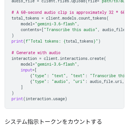
audio_file
=
client
.
files
.
upload
(
file
=
"path/to/aud
# A 60-second audio clip is approximately 32 * 60 
total_tokens
=
client
.
models
.
count_tokens
(
model
=
"gemini-3.6-flash"
,
contents
=
[
"Transcribe this audio"
,
audio_file
]
)
print
(
f
"Total tokens: 
{
total_tokens
}
"
)
# Generate with audio
interaction
=
client
.
interactions
.
create
(
model
=
"gemini-3.6-flash"
,
input
=
[
{
"type"
:
"text"
,
"text"
:
"Transcribe this
{
"type"
:
"audio"
,
"uri"
:
audio_file
.
uri
,
]
)
print
(
interaction
.
usage
)
システム指示トークンをカウントする