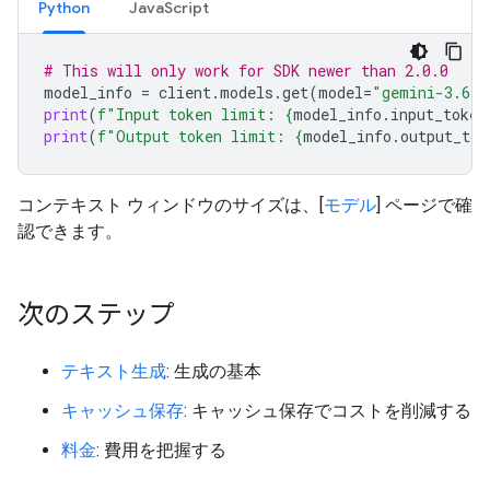
Python
JavaScript
# This will only work for SDK newer than 2.0.0
model_info
=
client
.
models
.
get
(
model
=
"gemini-3.6-f
print
(
f
"Input token limit: 
{
model_info
.
input_token
print
(
f
"Output token limit: 
{
model_info
.
output_tok
コンテキスト ウィンドウのサイズは、[
モデル
] ページで確
認できます。
次のステップ
テキスト生成
: 生成の基本
キャッシュ保存
: キャッシュ保存でコストを削減する
料金
: 費用を把握する