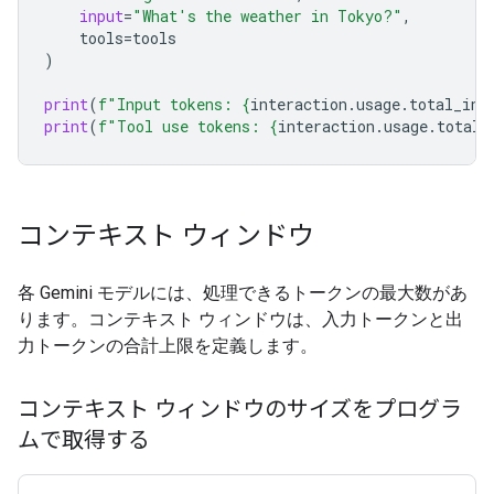
input
=
"What's the weather in Tokyo?"
,
tools
=
tools
)
print
(
f
"Input tokens: 
{
interaction
.
usage
.
total_inp
print
(
f
"Tool use tokens: 
{
interaction
.
usage
.
total_
コンテキスト ウィンドウ
各 Gemini モデルには、処理できるトークンの最大数があ
ります。コンテキスト ウィンドウは、入力トークンと出
力トークンの合計上限を定義します。
コンテキスト ウィンドウのサイズをプログラ
ムで取得する