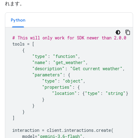
れます。
Python
# This will only work for SDK newer than 2.0.0
tools
=
[
{
"type"
:
"function"
,
"name"
:
"get_weather"
,
"description"
:
"Get current weather"
,
"parameters"
:
{
"type"
:
"object"
,
"properties"
:
{
"location"
:
{
"type"
:
"string"
}
}
}
}
]
interaction
=
client
.
interactions
.
create
(
model
=
"gemini-3.6-flash"
,