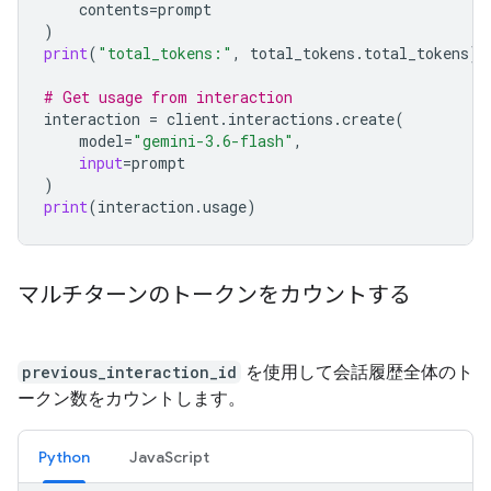
contents
=
prompt
)
print
(
"total_tokens:"
,
total_tokens
.
total_tokens
)
# Get usage from interaction
interaction
=
client
.
interactions
.
create
(
model
=
"gemini-3.6-flash"
,
input
=
prompt
)
print
(
interaction
.
usage
)
マルチターンのトークンをカウントする
previous_interaction_id
を使用して会話履歴全体のト
ークン数をカウントします。
Python
JavaScript