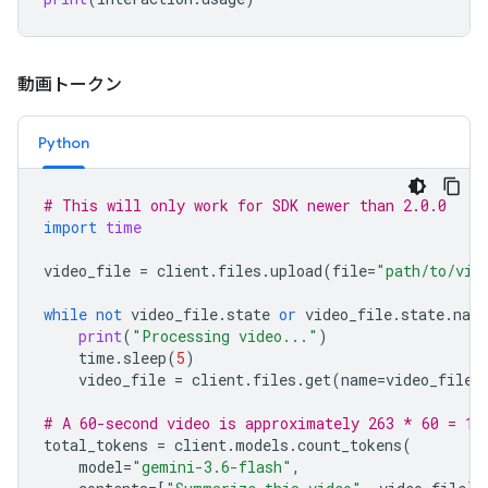
動画トークン
Python
# This will only work for SDK newer than 2.0.0
import
time
video_file
=
client
.
files
.
upload
(
file
=
"path/to/vid
while
not
video_file
.
state
or
video_file
.
state
.
nam
print
(
"Processing video..."
)
time
.
sleep
(
5
)
video_file
=
client
.
files
.
get
(
name
=
video_file
.
# A 60-second video is approximately 263 * 60 = 15
total_tokens
=
client
.
models
.
count_tokens
(
model
=
"gemini-3.6-flash"
,