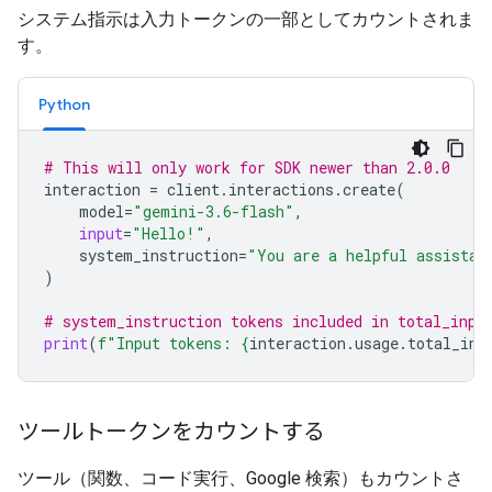
システム指示は入力トークンの一部としてカウントされま
す。
Python
# This will only work for SDK newer than 2.0.0
interaction
=
client
.
interactions
.
create
(
model
=
"gemini-3.6-flash"
,
input
=
"Hello!"
,
system_instruction
=
"You are a helpful assistan
)
# system_instruction tokens included in total_inpu
print
(
f
"Input tokens: 
{
interaction
.
usage
.
total_inp
ツールトークンをカウントする
ツール（関数、コード実行、Google 検索）もカウントさ