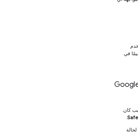
 تستخدم
مًا في
No Content" (لا يوجد محتوى) في Google AI
أي سبب كان.
.
Safe
لحالة