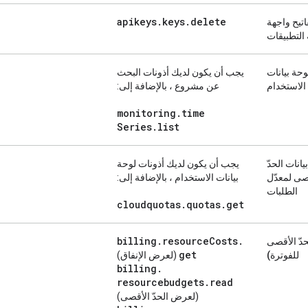
apikeys
.
keys
.
delete
يح واجهة
التطبيقات
وحة بيانات
يجب أن يكون لديك أذونات
البحث
الاستخدام
عن مشروع
، بالإضافة إلى:
monitoring
.
time
Series
.
list
يانات الحدّ
يجب أن يكون لديك أذونات
لوحة
صى لمعدّل
بيانات الاستخدام
، بالإضافة إلى:
الطلبات
cloudquotas
.
quotas
.
get
billing
.
resource
Costs
.
حدّ الأقصى
get
للفوترة)
(لعرض الإنفاق)
billing
.
resourcebudgets
.
read
(لعرض الحدّ الأقصى)