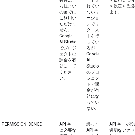
お住まい
れてい
を設定する必
の国では
ないリ
ます。
ご利用い
ージョ
ただけま
ンでリ
せん。
クエス
Google
トを行
AI Studio
ってい
でプロジ
るが、
ェクトの
Google
課金を有
AI
効にして
Studio
くださ
のプロ
い。
ジェク
トで課
金が有
効にな
ってい
ない。
PERMISSION_DENIED
API キー
誤った
API キーが
に必要な
API キ
適切なアクセ