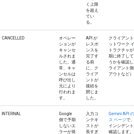
く上限
を超え
てい
る。
CANCELLED
オペレー
API が
クライアント
ションが
レスポ
ットワーク 
キャンセ
ンスを
トラクチャが
ルされま
完了す
期に終了して
した。通
る前
うかを確認し
常、キャ
に、ク
ライアント側
ンセルは
ライア
アウトなど）
呼び出し
ントが
元により
接続を
行われま
閉じま
す。
した。
INTERNAL
Google
入力コ
Gemini AP
側で予期
ンテキ
ス ページ
で
しないエ
ストが
インシデント
ラーが発
長すぎ
確認します。