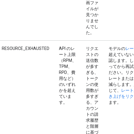
画ファ
イルが
見つか
りませ
んでし
た。
RESOURCE_EXHAUSTED
API のレ
リクエ
モデルの
レー
ート上限
ストの
超えていない
（RPM、
送信数
認します。し
TPM、
が多す
ってから再試
RPD、費
ぎる、
ださい。リク
用など）
トーク
レートまたは
のいずれ
ンの使
減らします。
かを超え
用数が
じて、
レート
ていま
多すぎ
き上げをリク
す。
る、ア
ます。
カウン
トの請
求履歴
と階層
に基づ