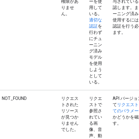
権限があ
ーを使
与されている
りませ
用して
認します。ま
ん。
いる。
ーニング済み
適切な
使用するには
認証
を
認証を行う必
行わず
ます。
にチュ
ーニン
グ済み
モデル
を使用
しよう
として
いる。
NOT_FOUND
リクエス
リクエ
API バージ
トされた
ストで
て
リクエスト
リソース
参照さ
てのパラメー
が見つか
れてい
かどうかを確
りません
る画
す。
でした。
像、音
声、動