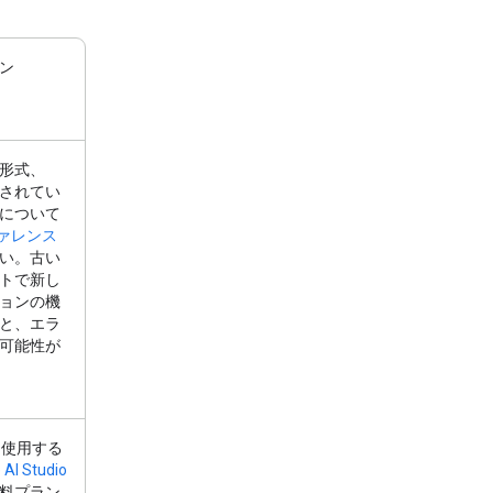
ン
形式、
されてい
について
ファレンス
い。古い
トで新し
ージョンの機
と、エラ
可能性が
I を使用する
 AI Studio
料プラン