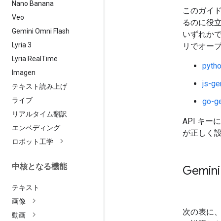
Nano Banana
このガイド
Veo
るのに役立ち
Gemini Omni Flash
いずれかで
Lyria 3
リでオー
Lyria Real
Time
pytho
Imagen
js-ge
テキスト読み上げ
ライブ
go-g
リアルタイム翻訳
API キ
エンベディング
が正しく
ロボット工学
中核となる機能
Gemi
テキスト
画像
次の表に
動画