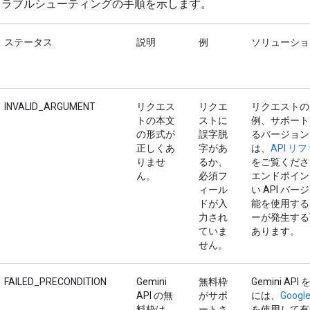
トラブルシューティングの手順を示します。
ステータス
説明
例
ソリューショ
INVALID_ARGUMENT
リクエス
リクエ
リクエストの
トの本文
ストに
例、サポート
の形式が
誤字脱
るバージョン
正しくあ
字があ
は、
API リ
りませ
るか、
をご覧くださ
ん。
必須フ
エンドポイン
ィール
い API バ
ドが入
能を使用する
力され
ーが発生する
ていま
あります。
せん。
FAILED_PRECONDITION
Gemini
無料枠
Gemini AP
API の無
がサポ
には、
Google
料枠は、
ートさ
を使用して有