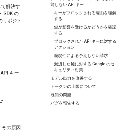
能しない API キー
して解決す
キーがブロックされる理由を理解
SDK の
する
のリポジト
鍵が影響を受けるかどうかを確認
する
ブロックされた API キーに対する
アクション
脆弱性による予期しない請求
漏洩した鍵に対する Google のセ
キュリティ対策
API キー
モデル出力を改善する
トークンの上限について
既知の問題
ド
バグを報告する
、その原因