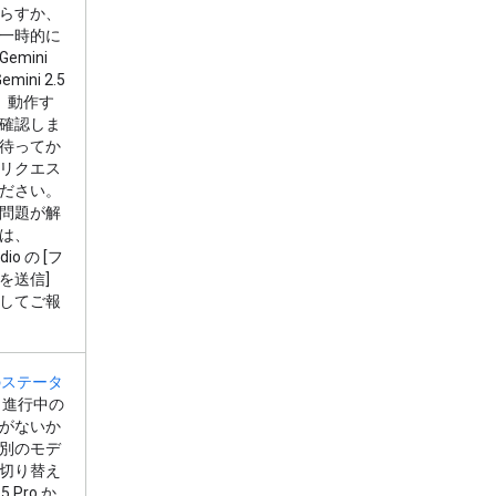
らすか、
一時的に
emini
emini 2.5
）、動作す
確認しま
待ってか
リクエス
ださい。
問題が解
は、
dio の [
フ
を送信
]
してご報
I のステータ
、進行中の
がないか
別のモデ
切り替え
5 Pro か