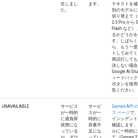
生しまし
ます。
テキストを減
た。
別のモデルに
切り替えて（G
2.5 Pro から G
Flash など
るかどうかを
す。しばらく
ら、もう一度
トしてみてく
再試行しても
決しない場合
Google AI Stu
ィードバック
ボタンを使用
告ください。
UNAVAILABLE
サービス
サービ
Gemini AP
が一時的
スが一
ス ページ
で
に過負荷
時的に
インシデント
状態にな
容量不
確認します。
っている
足にな
ルに一時的に
か、ダウ
ってい
て（Gemini 2.