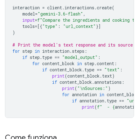
interaction
=
client
.
interactions
.
create
(
model
=
"gemini-3.6-flash"
,
input
=
f
"Compare the ingredients and cooking ti
tools
=
[{
"type"
:
"url_context"
}]
)
# Print the model's text response and its source a
for
step
in
interaction
.
steps
:
if
step
.
type
==
"model_output"
:
for
content_block
in
step
.
content
:
if
content_block
.
type
==
"text"
:
print
(
content_block
.
text
)
if
content_block
.
annotations
:
print
(
"
\n
Sources:"
)
for
annotation
in
content_block
if
annotation
.
type
==
"url
print
(
f
"  - 
{
annotatio
Come funziona