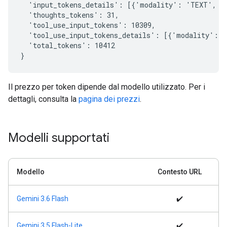
  'input_tokens_details': [{'modality': 'TEXT', 't
  'thoughts_tokens': 31,

  'tool_use_input_tokens': 10309,

  'tool_use_input_tokens_details': [{'modality': '
  'total_tokens': 10412

Il prezzo per token dipende dal modello utilizzato. Per i
dettagli, consulta la
pagina dei prezzi
.
Modelli supportati
Modello
Contesto URL
Gemini 3.6 Flash
✔️
Gemini 3.5 Flash-Lite
✔️