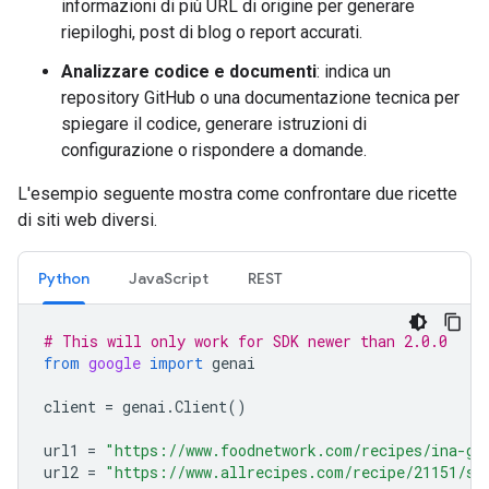
informazioni di più URL di origine per generare
riepiloghi, post di blog o report accurati.
Analizzare codice e documenti
: indica un
repository GitHub o una documentazione tecnica per
spiegare il codice, generare istruzioni di
configurazione o rispondere a domande.
L'esempio seguente mostra come confrontare due ricette
di siti web diversi.
Python
JavaScript
REST
# This will only work for SDK newer than 2.0.0
from
google
import
genai
client
=
genai
.
Client
()
url1
=
"https://www.foodnetwork.com/recipes/ina-ga
url2
=
"https://www.allrecipes.com/recipe/21151/si