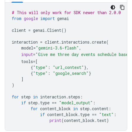
# This will only work for SDK newer than 2.0.0
from
google
import
genai
client
=
genai
.
Client
()
interaction
=
client
.
interactions
.
create
(
model
=
"gemini-3.6-flash"
,
input
=
"Give me three day events schedule based
tools
=
[
{
"type"
:
"url_context"
},
{
"type"
:
"google_search"
}
]
)
for
step
in
interaction
.
steps
:
if
step
.
type
==
"model_output"
:
for
content_block
in
step
.
content
:
if
content_block
.
type
==
"text"
:
print
(
content_block
.
text
)