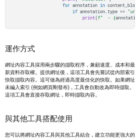
for
annotation
in
content_block
if
annotation
.
type
==
"url
print
(
f
"  - 
{
annotatio
運作方式
網址內容工具採用兩步驟的擷取程序，兼顧速度、成本和最
新資料存取權。提供網址後，這項工具會先嘗試從內部索引
快取擷取內容。這可做為經過高度最佳化的快取。如果網址
未編入索引 (例如網頁剛發布)，工具會自動改為即時擷取。
這項工具會直接存取網址，即時擷取內容。
與其他工具搭配使用
您可以將網址內容工具與其他工具結合，建立功能更強大的