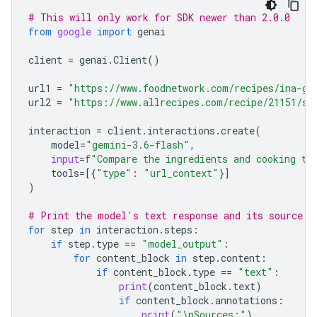
# This will only work for SDK newer than 2.0.0
from
google
import
genai
client
=
genai
.
Client
()
url1
=
"https://www.foodnetwork.com/recipes/ina-ga
url2
=
"https://www.allrecipes.com/recipe/21151/si
interaction
=
client
.
interactions
.
create
(
model
=
"gemini-3.6-flash"
,
input
=
f
"Compare the ingredients and cooking ti
tools
=
[{
"type"
:
"url_context"
}]
)
# Print the model's text response and its source a
for
step
in
interaction
.
steps
:
if
step
.
type
==
"model_output"
:
for
content_block
in
step
.
content
:
if
content_block
.
type
==
"text"
:
print
(
content_block
.
text
)
if
content_block
.
annotations
:
print
(
"
\n
Sources:"
)