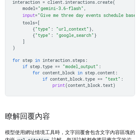
interaction
=
client
.
interactions
.
create
(
model
=
"gemini-3.6-flash"
,
input
=
"Give me three day events schedule based
tools
=
[
{
"type"
:
"url_context"
},
{
"type"
:
"google_search"
}
]
)
for
step
in
interaction
.
steps
:
if
step
.
type
==
"model_output"
:
for
content_block
in
step
.
content
:
if
content_block
.
type
==
"text"
:
print
(
content_block
.
text
)
瞭解回覆內容
模型使用網址情境工具時，文字回覆會包含文字內容區塊的
內嵌
url_citation
註解。每項註解都會將回應文字的片