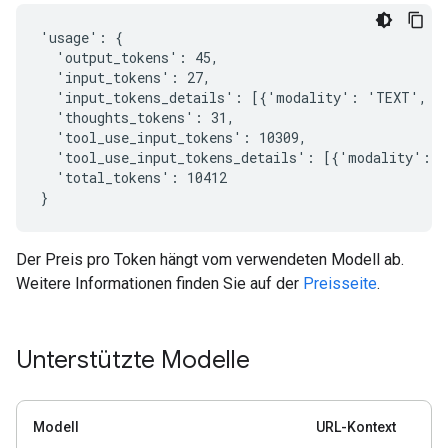
'usage': {

  'output_tokens': 45,

  'input_tokens': 27,

  'input_tokens_details': [{'modality': 'TEXT', 't
  'thoughts_tokens': 31,

  'tool_use_input_tokens': 10309,

  'tool_use_input_tokens_details': [{'modality': '
  'total_tokens': 10412

Der Preis pro Token hängt vom verwendeten Modell ab.
Weitere Informationen finden Sie auf der
Preisseite
.
Unterstützte Modelle
Modell
URL-Kontext