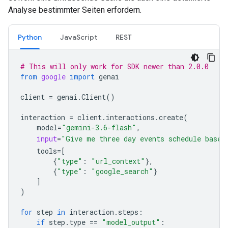
Analyse bestimmter Seiten erfordern.
Python
JavaScript
REST
# This will only work for SDK newer than 2.0.0
from
google
import
genai
client
=
genai
.
Client
()
interaction
=
client
.
interactions
.
create
(
model
=
"gemini-3.6-flash"
,
input
=
"Give me three day events schedule based
tools
=
[
{
"type"
:
"url_context"
},
{
"type"
:
"google_search"
}
]
)
for
step
in
interaction
.
steps
:
if
step
.
type
==
"model_output"
: