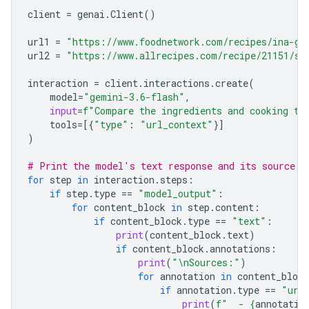
client
=
genai
.
Client
()
url1
=
"https://www.foodnetwork.com/recipes/ina-ga
url2
=
"https://www.allrecipes.com/recipe/21151/si
interaction
=
client
.
interactions
.
create
(
model
=
"gemini-3.6-flash"
,
input
=
f
"Compare the ingredients and cooking ti
tools
=
[{
"type"
:
"url_context"
}]
)
# Print the model's text response and its source a
for
step
in
interaction
.
steps
:
if
step
.
type
==
"model_output"
:
for
content_block
in
step
.
content
:
if
content_block
.
type
==
"text"
:
print
(
content_block
.
text
)
if
content_block
.
annotations
:
print
(
"
\n
Sources:"
)
for
annotation
in
content_block
if
annotation
.
type
==
"url
print
(
f
"  - 
{
annotatio