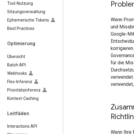
Proble
Tool-Nutzung
Sitzungsverwaltung
Wenn Promp
Ephemerische Tokens
und Missbr
Best Practices
Google-Mit
Entscheidu
Optimierung
korrigieren
Governance
Übersicht
für die Mi
Batch API
Durchsetzu
Webhooks
verwendet.
Flex-Inferenz
verwendet, 
Prioritätsinferenz
Kontext-Caching
Zusamm
Leitfäden
Richtli
Interactions API
Wenn Ihre N