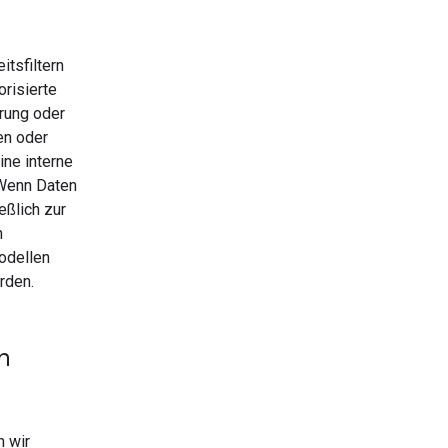
tsfiltern
risierte
erung oder
en oder
ine interne
 Wenn Daten
eßlich zur
n
odellen
rden.
n
n wir