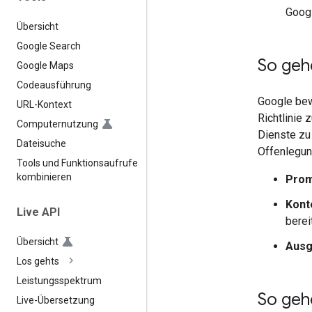
Googl
Übersicht
Google Search
So geh
Google Maps
Codeausführung
Google bew
URL-Kontext
Richtlinie 
Computernutzung
Dienste zu 
Dateisuche
Offenlegu
Tools und Funktionsaufrufe
kombinieren
Prom
Kont
Live API
berei
Übersicht
Aus
Los gehts
Leistungsspektrum
So geh
Live-Übersetzung