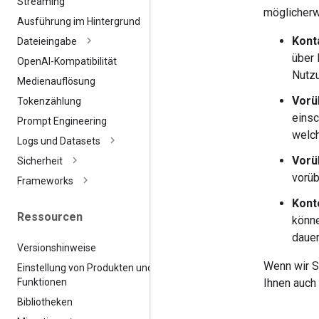
Streaming
möglicher
Ausführung im Hintergrund
Kont
Dateieingabe
über 
Open
AI-Kompatibilität
Nutzu
Medienauflösung
Vorü
Tokenzählung
einsc
Prompt Engineering
welch
Logs und Datasets
Vorü
Sicherheit
vorüb
Frameworks
Kont
Ressourcen
könne
dauer
Versionshinweise
Wenn wir S
Einstellung von Produkten und
Funktionen
Ihnen auch
Bibliotheken