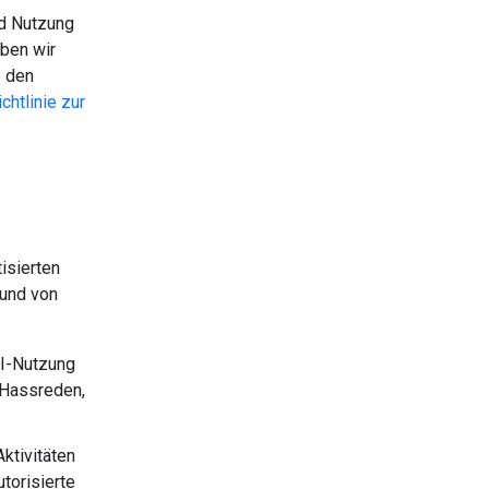
nd Nutzung
aben wir
e den
ichtlinie zur
isierten
 und von
PI-Nutzung
 Hassreden,
ktivitäten
torisierte