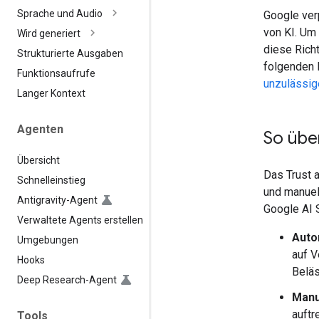
Sprache und Audio
Google ver
von KI. Um 
Wird generiert
diese Rich
Strukturierte Ausgaben
folgenden R
Funktionsaufrufe
unzulässig
Langer Kontext
Agenten
So übe
Übersicht
Das Trust 
Schnelleinstieg
und manuel
Antigravity-Agent
Google AI 
Verwaltete Agents erstellen
Auto
Umgebungen
auf V
Hooks
Beläs
Deep Research-Agent
Manu
auftr
Tools