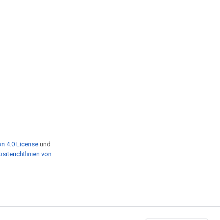
n 4.0 License
und
siterichtlinien von