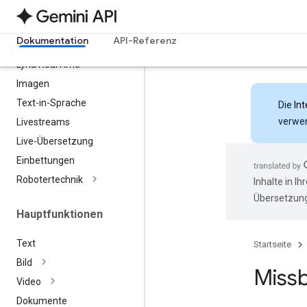
Veo
Gemini Omni Flash
Dokumentation
API-Referenz
Lyria 3
Lyria Real
Time
Imagen
Text-in-Sprache
Die
Int
verwen
Livestreams
Live-Übersetzung
Einbettungen
Robotertechnik
Inhalte in I
Übersetzung
Hauptfunktionen
Text
Startseite
Bild
Miss
Video
Dokumente