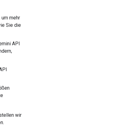
l, um mehr
ie Sie die
Gemini API
ndern,
 API
tößen
te
tellen wir
n.