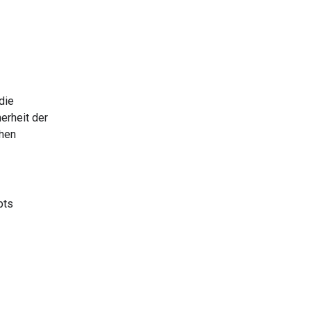
die
erheit der
chen
pts