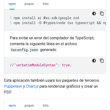
npm
pnpm
hilo
npm
install
ai
@ai-sdk/google
zod
npm
install
-D
@types/node
tsx
typescript
 && 
npx
Para evitar un error del compilador de TypeScript,
comenta la siguiente línea en el archivo
tsconfig.json
generado:
//"verbatimModuleSyntax": true,
Esta aplicación también usará los paquetes de terceros
Puppeteer
y
Chart.js
para renderizar gráficos y crear un
PDF:
npm
pnpm
hilo