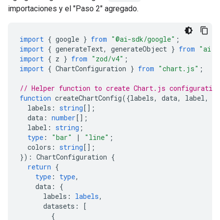
importaciones y el "Paso 2" agregado.
import
{
google
}
from
"@ai-sdk/google"
;
import
{
generateText
,
generateObject
}
from
"ai"
;
import
{
z
}
from
"zod/v4"
;
import
{
ChartConfiguration
}
from
"chart.js"
;
// Helper function to create Chart.js configuratio
function
createChartConfig
({
labels
,
data
,
label
,
t
labels
:
string
[];
data
:
number
[];
label
:
string
;
type
:
"bar"
|
"line"
;
colors
:
string
[];
})
:
ChartConfiguration
{
return
{
type
:
type
,
data
:
{
labels
:
labels
,
datasets
:
[
{