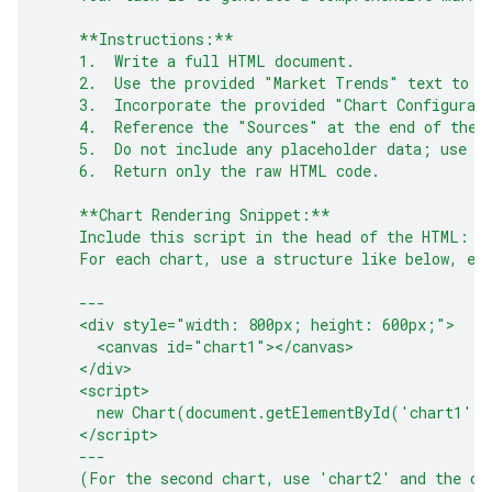
    **Instructions:**
    1.  Write a full HTML document.
    2.  Use the provided "Market Trends" text to w
    3.  Incorporate the provided "Chart Configurat
    4.  Reference the "Sources" at the end of the 
    5.  Do not include any placeholder data; use o
    6.  Return only the raw HTML code.
    **Chart Rendering Snippet:**
    Include this script in the head of the HTML: <
    For each chart, use a structure like below, en
    ---
    <div style="width: 800px; height: 600px;">
      <canvas id="chart1"></canvas>
    </div>
    <script>
      new Chart(document.getElementById('chart1'),
    </script>
    ---
    (For the second chart, use 'chart2' and the co