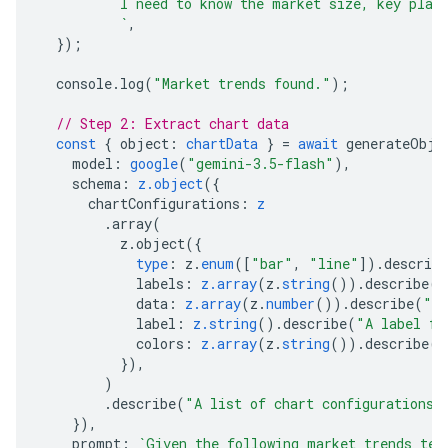
          I need to know the market size, key play
          `
,
});
console
.
log
(
"Market trends found."
);
// Step 2: Extract chart data
const
{
object
:
chartData
}
=
await
generateObje
model
:
google
(
"gemini-3.5-flash"
),
schema
:
z.object
({
chartConfigurations
:
z
.
array
(
z
.
object
({
type
:
z
.
enum
([
"bar"
,
"line"
]).
describe
labels
:
z.array
(
z
.
string
()).
describe
(
"
data
:
z.array
(
z
.
number
()).
describe
(
"A 
label
:
z.string
().
describe
(
"A label fo
colors
:
z.array
(
z
.
string
()).
describe
(
'
}),
)
.
describe
(
"A list of chart configurations"
}),
prompt
:
`Given the following market trends tex