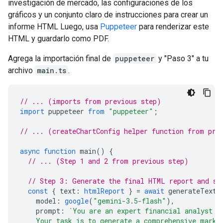
investigación de mercado, las configuraciones de los
gráficos y un conjunto claro de instrucciones para crear un
informe HTML Luego, usa
Puppeteer
para renderizar este
HTML y guardarlo como PDF.
Agrega la importación final de
puppeteer
y "Paso 3" a tu
archivo
main.ts
.
// ... (imports from previous step)
import
puppeteer
from
"puppeteer"
;
// ... (createChartConfig helper function from pre
async
function
main
()
{
// ... (Step 1 and 2 from previous step)
// Step 3: Generate the final HTML report and sa
const
{
text
:
htmlReport
}
=
await
generateText
(
model
:
google
(
"gemini-3.5-flash"
),
prompt
:
`You are an expert financial analyst a
    Your task is to generate a comprehensive marke