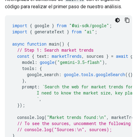
código para realizar el primer paso de nuestro análisis.
import
{
google
}
from
"@ai-sdk/google"
;
import
{
generateText
}
from
"ai"
;
async
function
main
()
{
// Step 1: Search market trends
const
{
text
:
marketTrends
,
sources
}
=
await
ge
model
:
google
(
"gemini-3.5-flash"
),
tools
:
{
google_search
:
google.tools.googleSearch
({})
},
prompt
:
`Search the web for market trends for 
          I need to know the market size, key play
          `
,
});
console
.
log
(
"Market trends found:\n"
,
marketTren
// To see the sources, uncomment the following l
// console.log("Sources:\n", sources);
}