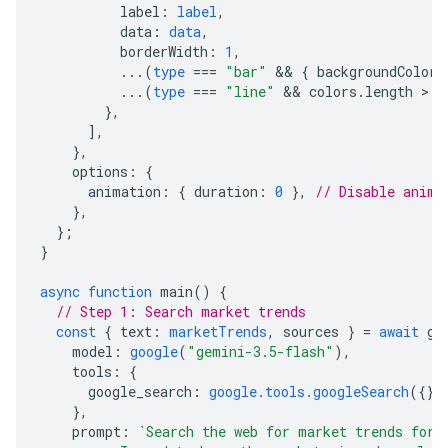
label
:
label
,
data
:
data
,
borderWidth
:
1
,
...(
type
===
"bar"
 && 
{
backgroundColor
:
...(
type
===
"line"
 && 
colors
.
length
 > 
0
},
],
},
options
:
{
animation
:
{
duration
:
0
},
// Disable anima
},
};
}
async
function
main
()
{
// Step 1: Search market trends
const
{
text
:
marketTrends
,
sources
}
=
await
ge
model
:
google
(
"gemini-3.5-flash"
),
tools
:
{
google_search
:
google.tools.googleSearch
({})
},
prompt
:
`Search the web for market trends for 