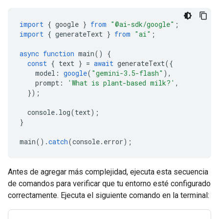
import
{
google
}
from
"@ai-sdk/google"
;
import
{
generateText
}
from
"ai"
;
async
function
main
()
{
const
{
text
}
=
await
generateText
({
model
:
google
(
"gemini-3.5-flash"
),
prompt
:
'What is plant-based milk?'
,
});
console
.
log
(
text
);
}
main
().
catch
(
console
.
error
);
Antes de agregar más complejidad, ejecuta esta secuencia
de comandos para verificar que tu entorno esté configurado
correctamente. Ejecuta el siguiente comando en la terminal: