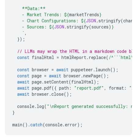
    **Data:**
    - Market Trends: 
${
marketTrends
}
    - Chart Configurations: 
${
JSON
.
stringify
(
chart
    - Sources: 
${
JSON
.
stringify
(
sources
)
}
    `
,
});
// LLMs may wrap the HTML in a markdown code blo
const
finalHtml
=
htmlReport
.
replace
(
/^```html\n
const
browser
=
await
puppeteer
.
launch
();
const
page
=
await
browser
.
newPage
();
await
page
.
setContent
(
finalHtml
);
await
page
.
pdf
({
path
:
"report.pdf"
,
format
:
"A4
await
browser
.
close
();
console
.
log
(
"\nReport generated successfully: re
}
main
().
catch
(
console
.
error
);